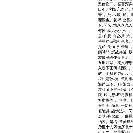
槃僧謝曰。吾罪深矣
口不
淨救
忘而已。
レ
レ
善
。於
今取
驗。
一
レ
レ
理觀也。初擧
空觀
二
一
不
問名
精念念流入
レ
レ
何推
檢六受六作
。
二
一
云
作受
何必具
六
二
一
レ
使單約
誦經
説者。
二
一
是於
受而行
精進
レ
二
一
病時開
誦故亦通
臥
レ
レ
故知誦經作受具足。
五度莊嚴。初文總擧
入定下正明
理觀
。
二
一
散心尚無豈更計
定
レ
計
定散
見
禪實相
レ
二
一
二
論第五下。引
論證
レ
二
次諸師下辨
諸論師
三
觀
於九想
即是實相
二
一
無所畏等
。何者。
一
骨想中
尚具
一切神
一
二
復能具
諸佛法
。又
二
一
廣明
身念處
。佛爲
二
一
結云。是名
菩薩摩
二
乃至十力四無所畏十
已下文。仍是釋
經