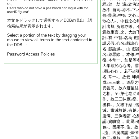
い。
經
於一劫
遠
於佛
二
一
二
Users who do not have a password can log in with the
故不
自高
亦不
下
二
一
レ
レ
userID "guest".
觀
能著
中智
之心
下
二
一
上
本文をドラッグして選択するとDDBの見出し語
散心人
。中智之心
一
検索結果が表示されます。
計者無
所觀亦破。
一
意故重言
之。大論
レ
Select a portion of the text by dragging your
計
有
中智
名爲
戲
mouse to view all terms in the text contained in
レ
二
一
二
説必假
心名
戲論心
the DDB. ・
レ
二
名
戲論滅
。由
戲
二
一
二
Password Access Policies
名
衆罪除
。本修
二
一
二
復
本常一。如是等
レ
大集觀於心心者。謂
觀
心心
。若不
倶
レ
二
一
二
名
常一
。故云
即
二
一
二
成
三三昧
。道品之
二
一
異義同。故六度後結
之相。至
第七卷助
二
作。故三三昧應
從
二
レ
後釋
。又破下結
成
一
二
滅。毒滅故越
有越
レ
レ
蜜滿。三倒者謂
心
二
謂
貪瞋癡
。此屬
二
一
二
色
。因果不
住。故
一
レ
流。四魔者謂
煩惱
レ
二
故云
魔怨
。此三倒