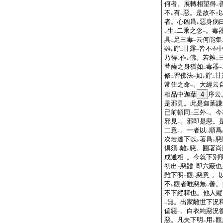
何者。展轉相望得
二
不
有
惡。是故不
レ
レ
三
者。心凶爲
惡身病
レ
生
二乘之念
。毒
レ
二
一
具
足三毒
云何能集
二
一
雖
貯
甘露
皆不
レ
二
一
乃得
作
佛。若雜
レ
レ
二
菩薩之身猶如
毒器
二
一
修
習佛法
如
貯
甘
二
一
レ
二
常住之命
。大經云
一
相品中迦葉
4
序云
是邪見。此是迦葉謙
已前頓同
三外
。今
二
一
邪見
。邪即是惡。
一
二意
。一者以
順爲
一
レ
次若達下以
著爲
惡
レ
レ
倶須
離
惡。圓著尚
レ
レ
成通相
。今就下別
一
初出
惡體
即六蔽也
二
一
雖下明
觀
惡意
。
二
レ
一
不
觀者唯惡無
善。
レ
レ
不下縱釋也。他人縱
無。出家離世下況
レ
偏惡
。白衣純惡況
一
惡。凡夫下明
用
觀
二
レ