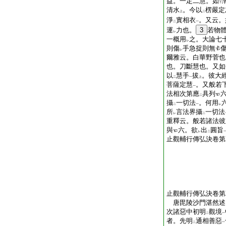
益。一定二慧。如
下
清水
。今以
楞嚴定
上
二
淨
實相衣
。又云。
二
一
運
力也。
3
若物
レ
一概用
之。大論七
レ
則傷
手急捉則無
レ
爾雅云。白華野菅也
也。刀斷慧也。又如
以
慧手
拔
。彼大
二
一
上
菩薩定慧
。又般若
一
法相次第應
具列
二
攝
一切法
。何用
二
一
レ
所
言法界攝
一切法
レ
二
重釋云。般若諸法彼
與
六。欲
出
圓旨
レ
二
止觀輔行傳弘決卷第
止觀輔行傳弘決卷第
唐毘陵沙門湛然
次諸惡中初明
觀境
二
一
者。先明
通相善惡
二
一