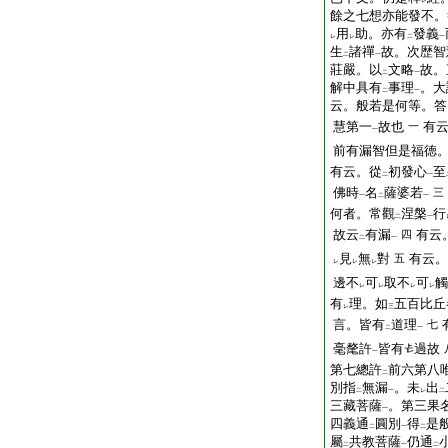
レ
餘之七想亦能發不。
用
助。亦有
發義
レ
レ
二
一
生
諸禪
故。次歴智
二
一
莊嚴。以
文略
故。
二
一
解中具有
事理
。大
二
一
云。般若是何等。答
慧第一
故也
有
一
一
前有漏智但是福徳
有云。從
初發心
至
二
一
佛時
名
薩婆若
三
一
二
一
何者。常觀
涅槃
行
二
一
故云
有漏
有云
四
二
一
見
無
對
有云。
五
レ
レ
レ
邊不
可
取不
可
觸
レ
レ
レ
レ
有
理。如
五百比丘
レ
三
言。皆有
道理
七
二
一
毫氂許
皆有
過故
一
第七總許
前六第八
二
別指
無漏
。未
出
二
一
レ
二
三藏菩薩
。第三果
一
四義通
圓別
得
是
二
一
二
屬
共教菩薩
仍通
二
一
二