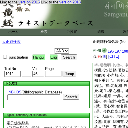
Link to the
version 2015
Link to the
version 2018
提
。勤觀擇
心能知
一
レ
寂調
伏其心
名
禪
二
一
二
名
般若
。今文博附
二
一
同小異。問。文語既
而引來證
圓。答。
文
竟。佛問
堅意
一
二
一
ホーム
検索
ご挨拶
組織
利
乃以
此文
答佛。故
二
一
不
見
經意
便謂
此
レ
二
一
二
大正蔵検索
止觀輔行傳弘決 (No.
釋義全棄
此文
。使
二
一
准
彼歴
一切法
無
196
197
198
レ
一
一
レ
華云。仁者受
是法
点:
有
/
無
]
[CITE]
二
punctuation
Hangul
Eng
即法故。又行中下重
擧
過後明
其徳
。
レ
二
一
TextNo.
Vol.
Page
楞嚴
於
法起
著故
一
レ
レ
前能著
心尚無
心。
一
レ
知下重判也。言有
レ
INBUDS
結也。有
定亂相
豈
二
一
於
定生
染之相
。
INBUDS
(Bibliographic Database)
レ
レ
一
法界
遍應
一切
。
Search
一
二
一
過
。有
能計
者己
一
二
一
慧。著心障
智名爲
レ
レ
是。今既自高反同
レ
二
Digital Dictionary of Buddhism
已。大論云。若有
二
汝無
此事
我獨有
電子佛教辭典
二
一
レ
故大品云。有
餘菩
パスワードがない場合は「guest」でログインしてくださ
二