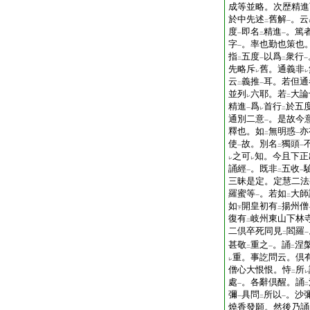
成等並略。次歴精進
於中先述
舊解
。云
二
一
度
即名
精進
。篤
一
二
一
字
。率也勤也策也
一
指
五度
以爲
衆行
二
一
二
一
先略斥
舊。通義非
レ
レ
云
義推
耳。若但通
二
一
並列
六耶。若
大論
レ
二
精進
爲
首行
於五
一
レ
二
通別二意
。是故今
一
釋也。如
無明惑
亦
二
一
使
故。別名
獨頭
一
二
一
之可
知。今且下正
レ
レ
誦經
。既非
五收
一
二
一
三昧是定。定慧二法
羅蜜等
。若如
大師
一
二
如
開皇初有
揚州僧
下
二
復有
岐州東山下林
二
二倶卒死同見
閻羅
二
一
甚敬
重之
。誦
涅
二
一
二
重。事訖問云。倶
レ
僧心大恨恨。恃
所
二
レ
處
。各辭倶醒。誦
一
二
彌
具問
所以
。沙
一
二
一
燒香發願。然後乃誦