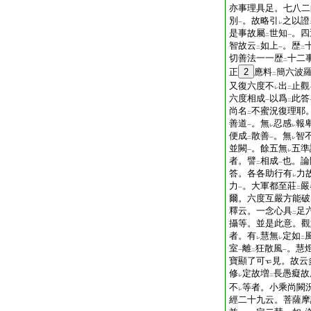
亦事理具足。七八二
別
。故略引
之以證
一
レ
是事故屬
世知
。四
二
一
智故云
如上
。歴
二
一
二
切善法一一歴
十二
二
正
2
應料
簡六波
二
又復六度不
出
止觀
レ
二
六度相成
以爲
此答
一
二
尚名
不蜜況復理耶
二
善道
。無
忍感
報
一
レ
レ
便成
散善
。無
智
二
一
レ
並闕
。餘五無
五準
一
レ
者。譬
相成
也。論
二
一
答。各各助行有
力
レ
力
。大軍都至莊
嚴
一
二
爾。六度互嚴方能破
釋云。一念心具
足
二
攝等。並是此意。觀
者。有
慧無
定如
レ
レ
二
室
離
狂散風
。慧
一
二
一
寶顯了可
見。故云
修
定故増
長愚癡故
レ
二
不
等者。小乘尚闕
レ
經二十九云。菩薩摩