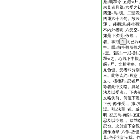
應
義釋令
五嚴
尸
三
二
未見者且擧
六受之
二
四運
爲
境。二聖四
一
レ
四運六十四句。故云
運
。能觀謂
能推觀
一
二
不内外者明
六受空
二
一
如是下次明
假觀
。
二
一
者。事戒
1
向已斥
空。牒
前空觀所觀
二
空。若以
十戒
對
レ
二
一
二
釋
之。心既下中觀
嚴
尸。文相漸略。
見色也。受者即分別
三。此等皆約
圓意
二
一
文
。檀後列
忍者尸
一
レ
等者此中文略。具足
法及以受者
。下去
上
文略例前。何但下況
下例
餘作受
。據
二
一
レ
誤。引
法華
者。威
二
一
明
忍度爲
頭以
五
二
レ
レ
忍及以空觀
。餘並
一
忍也。次於違下空觀
無作通擧
六作
故也
二
一
見
色分別計
我。
レ