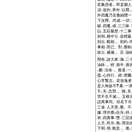
二
一
若麁惑者。即是圓人
須
並約
界外
以釋
下
二
一
上
外四魔乃至麁細體一
下況釋。尚成
一切
二
一
破
四魔
成
三三昧
二
一
二
一
以
五莊嚴歴
十二事
レ
二
前明
檀中引
首楞嚴
レ
二
別出
觀相
。初約
二
一
二
事相
而已。對
塵制
一
レ
故云
威儀
。言
油
二
一
二
間有
諸大衆
滿
二
二
一
二
油鉢
。經
遊中
過
一
二
一
斷
汝命
。復遣
一
レ
二
一
二
盡
心持行。經
歴爾
レ
二
心常繋念。若放逸者
是人怖故不
棄
一
二
不
失
念慧
。雖
見
レ
二
一
レ
苦不生不滅
。五根
一
語異事同。但名下斥
三途
人天受
樂。不
一
レ
據
理亦應
合斥
持
レ
四
三
レ
有
四善事
墮
三惡
二
一
二
人天
尚斥
無
理況
一
レ
レ
下明
用
觀意
。應
二
レ
一
三