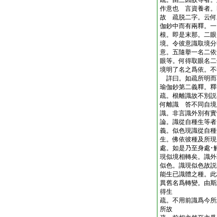
作意也 言資養者。
故 疏脱二字。云何
伽鈔中而有兩釋。一
根。即是末那。二眼
境。令彼意識取境分
意。五隨擧一名二依
眼等。何得取眼名二
境明了名之爲依。不
詳曰。如疏所明而
瑜伽鈔第二義釋。
疏。根離識故不別説
何離識 答不同自境
識。非言識外別有
論。識從自種生等者
義。似色現識從自種
生。佛依彼種及所現
處。如是乃至身處･
現似境相轉矣。識外
似色。識現似色故説
能生已識體之種。此
異舊名爲轉變。由斯
得生
疏。不用前識爲今所
所故