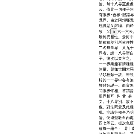
論。然十八界至處處
云。依此一切種子阿
有眼界･色界･眼識界
識界。由於阿頼耶識
經説惡叉聚喩。由於
故 又
5
六十六云
展轉異相性。云何非
情種種差別所依住性
二名無量界 又九十
界者。謂十八界墮自
子。復次以要言之。
一一界業趣有情種種
無量。譬如世間大惡
品類種類一故。雖説
於其一一界中各有無
故雖各説一。而實無
問眼界何相。答謂曾
眼界相耳･鼻･舌･身
文。十八界別。故不
也。對法既云及此種
現。非識等種事乃
論。便違聖教至内處
四七等云。復次色蘊
蘊攝一蘊全･十界十
此故非見種爲根。又