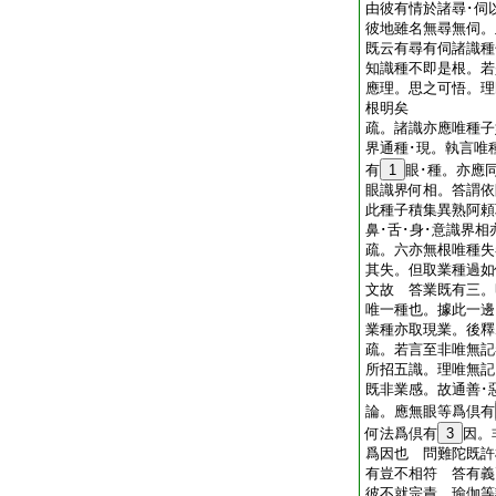
由彼有情於諸尋･伺
彼地雖名無尋無伺。
既云有尋有伺諸識種
知識種不即是根。若
應理。思之可悟。理
根明矣
疏。諸識亦應唯種子
界通種･現。執言唯
有
1
眼･種。亦應
眼識界何相。答謂依
此種子積集異熟阿頼
鼻･舌･身･意識界
疏。六亦無根唯種失
其失。但取業種過如
文故 答業既有三。
唯一種也。據此一邊
業種亦取現業。後
疏。若言至非唯無記
所招五識。理唯無記
既非業感。故通善
論。應無眼等爲倶有
何法爲倶有
3
因。
爲因也 問難陀既許
有豈不相符 答有義
彼不就宗責。瑜伽等