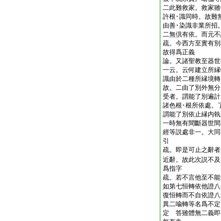
二此難救家。救家雖
許根･識同時。故難
由善･染識非業所招
二無倶有依。而元
疏。今西方至實有別
故得爲正義
論。又諸聖教至器世
一云。云何建立所縁
識由於二種所縁境轉
故。二由了別外無分
受者。謂能了別遍計
諸色根･根所依處。
謂能了別依止縁内執
一時無有間斷器世間
經等説處非一。大同
引
疏。即是可止之辭者
近辭。故此次説不及
爲指字
疏。若不言他至不能
如第七恒轉依他證八
復恒轉而不自依證八
異二喩轉等名爲不定
定 答雖體無二義即