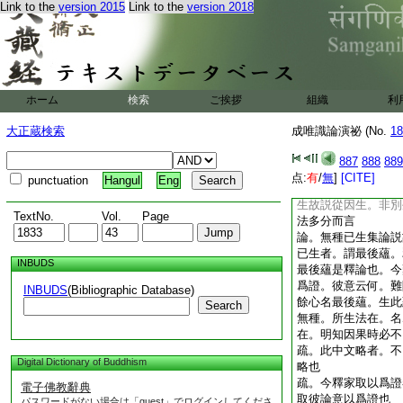
Link to the
version 2015
Link to the
version 2018
斥
疏。唯種相似者。唯
似。増上縁言故簡
疏。故復簡之如下當
識以種爲依等文是
疏。設如小乘至無増
ホーム
検索
ご挨拶
組織
利
並無。既假同他。何
所由四。二定但由三
大正蔵検索
成唯識論演祕 (No.
18
故不唯二 答非増上
増上無倶有依亦無失
887
888
889
自三無。何故前云諸
点:
有
/
無
]
[CITE]
punctuation
Hangul
Eng
不相應非有爲耶 答
生故説從因生。非別
TextNo.
Vol.
Page
法多分而言
論。無種已生集論説
已生者。謂最後蘊。
INBUDS
最後蘊是釋論也。今
爲證。彼意云何。難
INBUDS
(Bibliographic Database)
餘心名最後蘊。生此
Search
無種。所生法在。名
在。明知因果時必
疏。此中文略者。不
Digital Dictionary of Buddhism
略也
疏。今釋家取以爲證
電子佛教辭典
取彼論意以爲證也
パスワードがない場合は「guest」でログインしてくださ