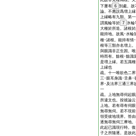
下屡有
6
別處。
論。不應説爲増上縁
上縁略有九類。第一
謂風輪等於
7
氷輪
大種於所造。諸根於
能持地。故風･水輪
種･諸根。能持有情
根等三類亦名増上。
與眼識非正生因。唯
時而有。餘根･餘識
是増上縁。若五識種
上縁也
疏。十一唯欲色二界
三･眼耳身識･舌鼻
界･及法界三通三界
一
疏。上地無尋伺起眼
所違文也。按彼論云
上地。若有尋有伺眼
無尋無伺。若不現前
領受彼地境界。答由
逐無尋無伺三摩地。
此起已識現行時。復
子之所隨逐。是故此