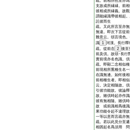
疏。前相亦然至亦爲
支故成所縁縁。前相
彼相成所縁義。故觀
謂能縁識帶彼相起。
託彼而生
疏。又此所言至亦無
無違。即次下言從前
難意云。頌言境色。
識
1
河漢。長行
疏。從前念
2
後至
前及倶。故頌･長行
實前境亦名色識。
疏。即顯二念相似種
前現相所熏種生名一
在識無邊。如何後相
前相種生者。即相似
云。決定相隨故。倶
引彼功能故。彼論釋
故。雖倶時起亦作識
彼有無相隨。雖倶時
故 或前識相爲後識
果功能令起不違理故
一等以意而言疏亦
疏。若以此見分至遞
相因起名爲須用 問