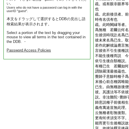
い。
疏。或有眼非眼界等
Users who do not have a password can log in with the
也
userID "guest".
疏。此前後倶者。前
本文をドラッグして選択するとDDBの見出し語
時有名倶有也
検索結果が表示されます。
疏。此時闕縁等者。
爲無種 若爾云何名
Select a portion of the text by dragging your
生彼倶時現訖名爲已
mouse to view all terms in the text contained in
彼未來名爲已生。取
the DDB. ・
若作此解彼論應言無
Password Access Policies
言彼依不引生後種説
不能生後種而説 今
依引生後自類種説。
有種已生 若爾如何
謂除羅漢最後蘊也。
覺師子意餘時種子爲
末後心前念種因唯能
已生。由無種故後便
彼。其護法等不依彼
説。非汝難陀･覺師
師意説種子前後相生
義有萬途豈無此理。
云無種者彰無後類。
更有何求須安不字。
能而更引生後種説故
字。故彼論釋言後蘊