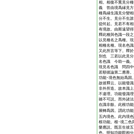
相。相復不熏見分種
義 答由境爲縁見方
種爲縁生識見分變相
分不生。見分不生誰
從何起。見若不有相
有境故。由斯遠望得
釋此種與色識一段之
以見種名之爲種。現
相種名種。現名色識
又此所言等下。釋於
別也 三若以此見分
名色識 今助一義。
現見名色識 問四中
若順彼論第二應善。
功能･境色無始爲因
故彼釋云。以能發識
非外所造。故本識上
不違理。功能發識理
雖不可説。而外諸法
在識非餘。此根功能
展轉爲因。謂此功能
五内境色。此内境色
根功能。根･境二色
樂應説。既言生彼五
色。明知功能即相