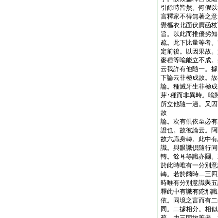
引餘時皆然。何假以
言釋家不得無著之意
覺樞衣北面伏膺函杖
旨。以此而推優劣
疏。此下比量等者。
定前後。以因果故。
麥種等喩能立不成。
云我許有他隨一。據
下論云非極成故。
論。種滅牙生非極成
芽･種而非異時。喩
所立他隨一過。又因
故
論。次有倶依至必有
證也。故彼論云。阿
故六識身轉。此中有
識。與眼識倶隨行同
轉。餘耳等識亦爾。
於此時唯有一分別意
轉。若於爾時二三四
時唯有分別意識與五
釋此中有識有陀那識
依。同境之言而有二
同。二據相分。相
疏。由三因故等者。