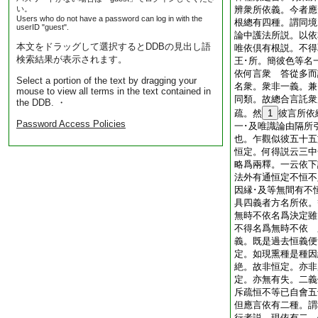
い。
辨衆所依義。今者應
Users who do not have a password can log in with the
根總有四種。謂同境
userID "guest".
論中護法所説。以依
本文をドラッグして選択するとDDBの見出し語
唯依倶有根説。不得
検索結果が表示されます。
王･所。簡彼色等名
依何言衆 答從多而
Select a portion of the text by dragging your
名衆。衆非一義。兼
mouse to view all terms in the text contained in
同類。故總合言託
the DDB. ・
疏。然
1
彼言所依
Password Access Policies
一･及唯識論由隔所
也。乍觀似彼五十五
恒定。何得説云三中
略爲兩釋。一云依下
法外有通恒定不恒不
因縁･及等無間有不
具四義者方名所依。
無時不依名爲決定雖
不得名爲無時不依 
義。既是過去恒義便
定。如現熏種是種因
絶。故非恒定。亦非
定。亦無有失。二義
斥疏恒不等已自會五
但應言依有二種。謂
行者説。現依有二。