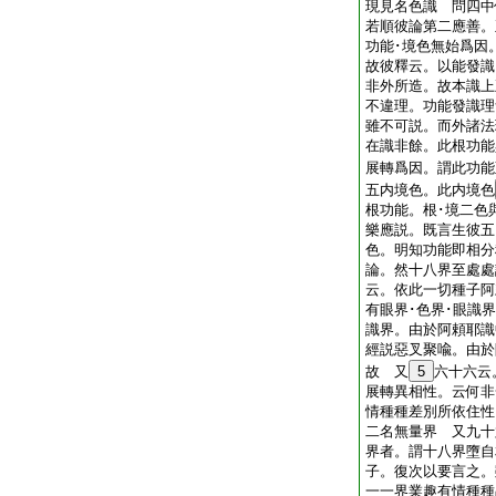
現見名色識 問四中
若順彼論第二應善。
功能･境色無始爲因
故彼釋云。以能發識
非外所造。故本識上
不違理。功能發識理
雖不可説。而外諸法
在識非餘。此根功能
展轉爲因。謂此功能
五内境色。此内境色
根功能。根･境二色
樂應説。既言生彼五
色。明知功能即相
論。然十八界至處處
云。依此一切種子阿
有眼界･色界･眼識界
識界。由於阿頼耶識
經説惡叉聚喩。由於
故 又
5
六十六云
展轉異相性。云何非
情種種差別所依住性
二名無量界 又九十
界者。謂十八界墮自
子。復次以要言之。
一一界業趣有情種種