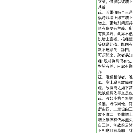
立號。何得以彼増上
其咎
疏。若爾倶時至王是
倶時非増上縁置増上
増上。更無別簡應得
倶有依要有主義。所
有義彈云。此亦不然
説増上言者。根種望
等應是此依。既同有
教不應顯失 詳曰。
可須簡之。疎者易知
種･現相例爲倶有也
對望有差。何處有顯
斥
疏。唯種相似者。唯
似。増上縁言故簡
疏。故復簡之如下當
識以種爲依等文是
疏。設如小乘至無増
並無。既假同他。何
所由四。二定但由三
故不唯二 答非増上
増上無倶有依亦無失
自三無。何故前云諸
不相應非有爲耶 答