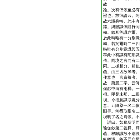
故
論。次有倶依至必有
證也。故彼論云。阿
故六識身轉。此中有
識。與眼識倶隨行同
轉。餘耳等識亦爾。
於此時唯有一分別意
轉。若於爾時二三四
時唯有分別意識與五
釋此中有識有陀那識
依。同境之言而有二
同。二據相分。相
疏。由三因故等者。
作意也 言資養者。
故 疏脱二字。云何
伽鈔中而有兩釋。一
根。即是末那。二眼
境。令彼意識取境分
意。五隨擧一名二依
眼等。何得取眼名二
境明了名之爲依。不
詳曰。如疏所明而
瑜伽鈔第二義釋。
疏。根離識故不別説
何離識 答不同自境