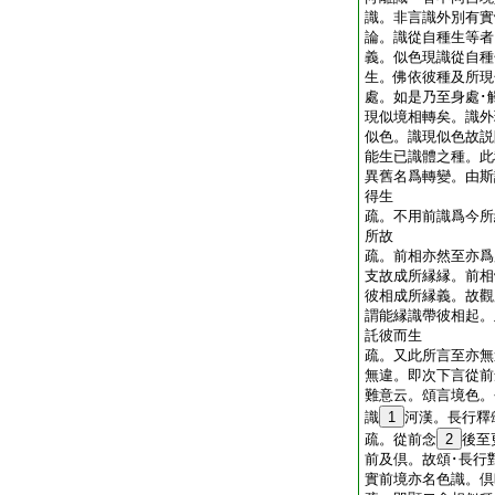
識。非言識外別有
論。識從自種生等者
義。似色現識從自種
生。佛依彼種及所現
處。如是乃至身處･
現似境相轉矣。識外
似色。識現似色故説
能生已識體之種。此
異舊名爲轉變。由斯
得生
疏。不用前識爲今所
所故
疏。前相亦然至亦爲
支故成所縁縁。前相
彼相成所縁義。故觀
謂能縁識帶彼相起。
託彼而生
疏。又此所言至亦無
無違。即次下言從前
難意云。頌言境色。
識
1
河漢。長行
疏。從前念
2
後至
前及倶。故頌･長行
實前境亦名色識。