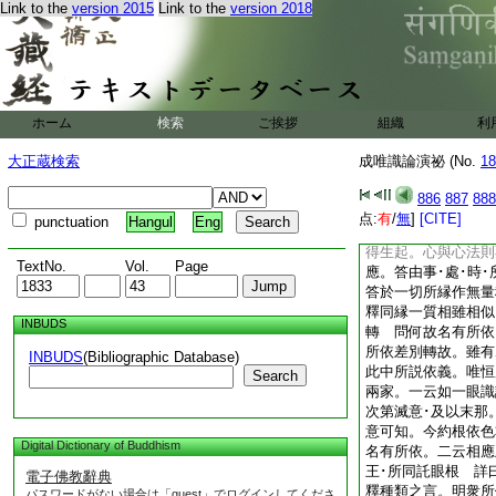
Link to the
version 2015
Link to the
version 2018
爲其句。非彼論中有
明其意而立理云。謂
於一切時義不符順 
論不説有意 義即牒
體第三。如前具引
疏。又若無七至依八
ホーム
検索
ご挨拶
組織
利
依七。由下具明此
疏。依瑜伽至説無量
大正蔵検索
成唯識論演祕 (No.
18
諸心･心法凡有幾種
名。謂有所縁･相應
886
887
888
別。問何故眼等亦有
点:
有
/
無
]
[CITE]
punctuation
Hangul
Eng
所縁。非眼等耶。答
得生起。心與心法則
TextNo.
Vol.
Page
應。答由事･處･時
答於一切所縁作無量
釋同縁一質相雖相似
INBUDS
轉 問何故名有所依
所依差別轉故。雖有
INBUDS
(Bibliographic Database)
此中所説依義。唯恒
Search
兩家。一云如一眼識
次第滅意･及以末那
意可知。今約根依色
Digital Dictionary of Buddhism
名有所依。二云相應
王･所同託眼根 詳
電子佛教辭典
釋種類之言。明衆所
パスワードがない場合は「guest」でログインしてくださ