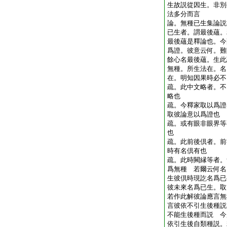
生故説從因生。非別
法多分而言
論。無種已生集論説
已生者。謂最後蘊。
最後蘊是釋論也。今
爲證。彼意云何。難
餘心名最後蘊。生此
無種。所生法在。名
在。明知因果時必
疏。此中文略者。不
略也
疏。今釋家取以爲證
取彼論意以爲證也
疏。或有眼非眼界等
也
疏。此前後倶者。前
時有名倶有也
疏。此時闕縁等者。
爲無種 若爾云何名
生彼倶時現訖名爲已
彼未來名爲已生。取
若作此解彼論應言無
言彼依不引生後種説
不能生後種而説 今
依引生後自類種説。