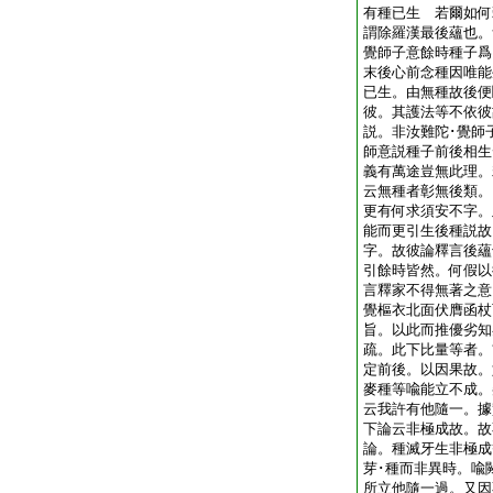
有種已生 若爾如何
謂除羅漢最後蘊也。
覺師子意餘時種子爲
末後心前念種因唯能
已生。由無種故後便
彼。其護法等不依彼
説。非汝難陀･覺師
師意説種子前後相生
義有萬途豈無此理。
云無種者彰無後類。
更有何求須安不字。
能而更引生後種説故
字。故彼論釋言後蘊
引餘時皆然。何假以
言釋家不得無著之意
覺樞衣北面伏膺函杖
旨。以此而推優劣
疏。此下比量等者。
定前後。以因果故。
麥種等喩能立不成。
云我許有他隨一。據
下論云非極成故。
論。種滅牙生非極成
芽･種而非異時。喩
所立他隨一過。又因