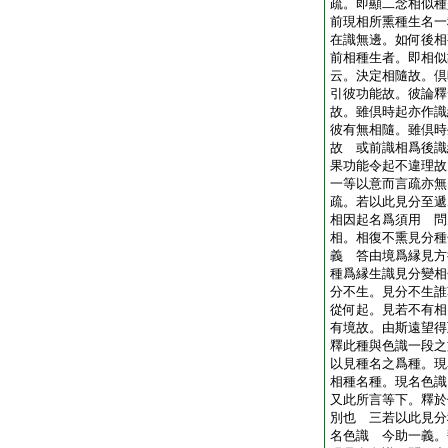
疏。即顯二念相似種
前現相所熏種生名一
在識無邊。如何後相
前相種生者。即相似
云。決定相隨故。倶
引彼功能故。彼論釋
故。雖倶時起亦作識
彼有無相隨。雖倶時
故 或前識相爲後識
果功能令起不違理故
一等以意而言疏亦
疏。若以此見分至遞
相因起名爲須用 問
相。相復不熏見分種
義 答由境爲縁見方
種爲縁生識見分變相
分不生。見分不生誰
從何起。見若不有相
有境故。由斯遠望得
釋此種與色識一段之
以見種名之爲種。現
相種名種。現名色識
又此所言等下。釋於
別也 三若以此見分
名色識 今助一義。