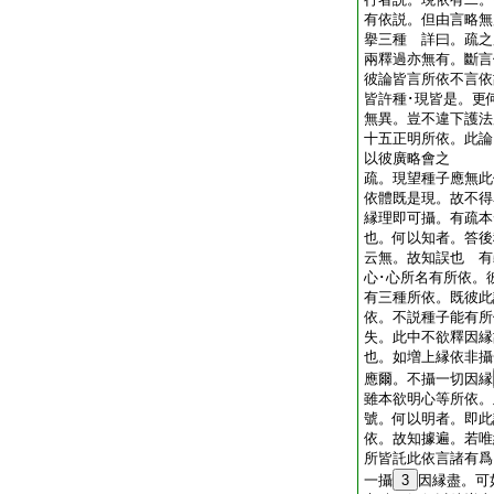
有依説。但由言略無
擧三種 詳曰。疏之
兩釋過亦無有。斷言
彼論皆言所依不言依
皆許種･現皆是。更
無異。豈不違下護法
十五正明所依。此論
以彼廣略會之
疏。現望種子應無此
依體既是現。故不得
縁理即可攝。有疏本
也。何以知者。答後
云無。故知誤也 有
心･心所名有所依。
有三種所依。既彼此
依。不説種子能有所
失。此中不欲釋因縁
也。如増上縁依非攝
應爾。不攝一切因縁
雖本欲明心等所依。
號。何以明者。即此
依。故知據遍。若唯
所皆託此依言諸有爲
一攝
3
因縁盡。可