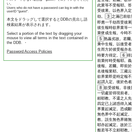
い。
此業等不受報耶。答
Users who do not have a password can log in with the
受彼果。以色界入定
userID "guest".
劫。
3
之滿已前欲
本文をドラッグして選択するとDDBの見出し語
即應一千劫而受彼果
検索結果が表示されます。
彼生報時欲界業等一
業便成生報。今時不
Select a portion of the text by dragging your
mouse to view all terms in the text contained in
5
熟羸劣故。若爾
the DDB. ・
乘中生報。以後受者
生而方於彼受報亦名
Password Access Policies
時要方得定。
6
得
前業何時受報耶。義
後報。若爾。即前於
名後報業耶。三藏云
欲界業即是時定報不
起謂入定。後於色者
8
欲受彼報。非後
一切處皆得現前者。
頼耶教。不還之人先
四定已上諸惑得入滅
界重起滅定。恐成斷
無色界中不起滅定。
教。説生無色界雖無
耶亦起滅定。故於三
般若等不立頼耶教。