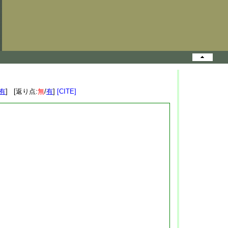
有
] [返り点:
無
/
有
]
[CITE]