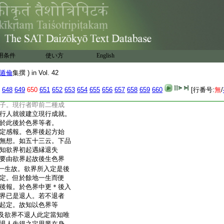
辨蘊分位。於中。初問
後一一別釋有二十問答。
現行分位建立者。因即
用条件
使い方
English
染汚法生得善根法一分威
種子因縁建立種子
遁倫
集撰 ) in Vol. 42
加行善一分威儀工巧善
種子。要由加行因功
648
649
650
651
652
653
654
655
656
657
658
659
660
[行番号:
無
/
行。是故建立自在成
子。現行者即前二種成
行人就彼建立現行成就。
於此後於色界等者。
定感報。色界後起方始
無想。如五十三云。下品
知欲界初起遇縁退失
要由欲界起故後生色界
一生故。欲界所入定是後
定。但於餘地一生而便
後報。於色界中更＊後入
界已是退人。若不退者
起定。故知以色界等
及欲界不退人此定當知唯
退人先得之定思業在身