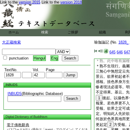
Link to the
version 2015
Link to the
version 2018
釋遁倫集撰
論本第五十六
自下第二約不相應行
答總標。指如本分。
解得中云。依因自在
ホーム
検索
ご挨拶
組織
利
是種子成
6
熟。依
儀工巧不善修者所有
大正蔵検索
瑜伽論記 (No.
1828_
成＊熟。自在者即是
修習者及以變化所有
645
646
647
修習方能自在生起現
punctuation
Hangul
Eng
＊熟。此中唯有漏種
＊熟不生現行。義屬
TextNo.
Vol.
Page
三無心中無想定云先
景云。欲界初起者不
感報。捨色界身方生
INBUDS
修者現法必退等。明
不定得果。基云。先
INBUDS
(Bibliographic Database)
1
後起。以攝色界
Search
報業。若色界更不入
受報。欲界之定可成
定。明知此人先於欲
Digital Dictionary of Buddhism
何故於色界異地而更
更起定
2
方受報。
電子佛教辭典
パスワードがない場合は「guest」でログインしてくださ
是生報。若爾。欲界