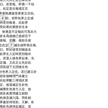
曰。若受報。即應一千劫
。此定是生報感五百
界業熟應復受果更五百劫。
4
耶。若即色界之定感
時受別報者。此欲界
受此果此業便於生未
。便應是不定報此可爲非大
皆名爲後雖已曾經百千
後報。若爾。後欲生彼
定此定
7
滅生彼即爲生報。
曰。即於彼受別報故名
欲界生入定時受別報亦
。若退人後色界起者。先
定攝。又此文云先於此
謂長讀下文謂後生色
於色界入定也。若已建立於
若依隨轉理門未建立
在欲界斷三禪惑伏第
定。後退滅定生於色
滅要依色身方入定。故
若依眞實理建立頼耶
色身及滅六識。而依頼
界處皆得現前。又解。依
唯依色身得起滅定。若