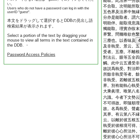
能取。此法界一分故
い。
不合取。次明能所取
Users who do not have a password can log in with the
五色界及法界中無縁
userID "guest".
分亦是能取者。謂六
本文をドラッグして選択するとDDBの見出し語
明助伴。能取境意識
検索結果が表示されます。
獨能取。理實亦假末
界繋。問幾唯欲色繋
Select a portion of the text by dragging your
mouse to view all terms in the text contained in
三塵也。以香味及
the DDB. ・
及非執受。景云。五
受者。五塵。不離根
Password Access Policies
對法云。眼等五全四
觸。此中云五通受非
故説爲執受。對法即
所餘非執受等者。餘
非執受。若離彼五根
界。別有能執心執受
大乘眞理。唯第八名
六識。今者下文勢云
不可得故。即隨順理
故。名爲執受。聲處
其界。有云第八不縁
云。以離於彼五根五
執受於彼根境可得。
離於彼心心所法外。
受於彼心心所法不可