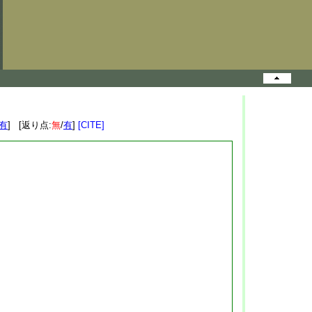
有
] [返り点:
無
/
有
]
[CITE]