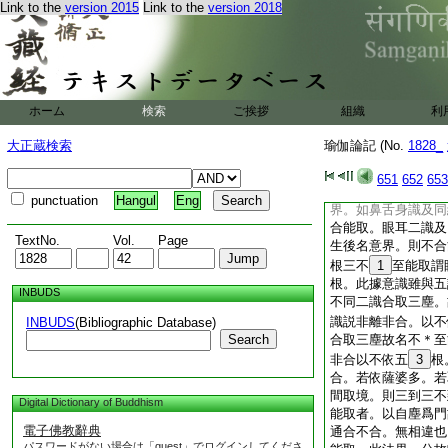
Link to the
version 2015
Link to the
version 2018
心所約一一自
14
一根。取本識塵爲同
同。於中分三。初辨
者。鼻舌身三根及彼
耳二根二識。五及一
界及法界中少分無所
ホーム
検索
ご挨拶
組織
利
不合二倶能取者。此
意識界。以意界無別
大正蔵検索
瑜伽論記 (No.
1828_
三識並起
16
因縁
起同縁獨頭意識。名
651
652
653
説意義。若別説意根
punctuation
Hangul
Eng
界。如鼻舌身識及同
合能取。眼耳二識及
TextNo.
Vol.
Page
生後名意界。則不合
根三不
1
至能取謂
根。此據意識雖與五
INBUDS
不同二識合取三塵。
識説非離非合。以不
INBUDS
(Bibliographic Database)
Search
合取三塵故名不＊至
非合以不依五
3
根
合。若依薩婆多。若
間取境。則三到三不
Digital Dictionary of Buddhism
能取者。以自塵爲門
電子佛教辭典
通合不合。無相違也
パスワードがない場合は「guest」でログインしてくださ