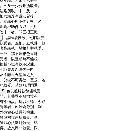
略不論。大乘七八非合
。五及一少分唯所取者。
法唯所取。十二及一少
根六識及有縁法界後
。意識心所不依五根。名
那爲根助伴方取。六明
答十一者。即五根三識
4
二識唯欲界故。七明執受
執受者。五根。五執受非執
者爲識執。離根則非執受。
一分。謂不離根色香味
受者。以聲起時不離根
據聲不恒有故不説受。
七心界及以法界一向
及不離根五塵餘之八
。於彼不可得故。基云。若
能執受。若隨順理門通
5
色以離於彼餘能執受
門。其聲界不離根常有
有不恒故。所以不論。今取
聲等者。如餘處分別。測
外境餘心法爲能執受。
故彼根境是所執受。然
餘非心法爲能執受。執
得。故八界非執受。問。