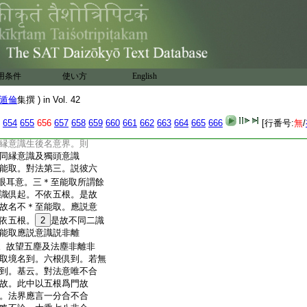
變塵如何名同分。今取共依
分等。五明諸界取境不
15
念離。景云。言六合能取
三識。四不合能取者。眼
少分非能取者。色等五
縁法非能取。一界若合
用条件
使い方
English
中應言二界。謂意界及
體故不説。若意識界與
遁倫
集撰 ) in Vol. 42
。名合能取。若與眼耳二識倶
不合能取以説六識即
654
655
656
657
658
659
660
661
662
663
664
665
666
[行番号:
無
/
界者。六識生後皆名意
縁意識生後名意界。則
同縁意識及獨頭意識
能取。對法第三。説彼六
眼耳意。三＊至能取所謂餘
識倶起。不依五根。是故
故名不＊至能取。應説意
依五根。
2
是故不同二識
能取應説意識説非離
。故望五塵及法塵非離非
取境名到。六根倶到。若無
到。基云。對法意唯不合
故。此中以五根爲門故
。法界應言一分合不合