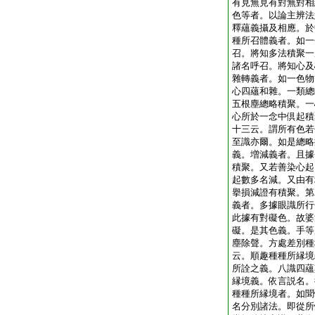
有見無見有對無對相
色等者。以論主辨法
釋蘊義攝及相應。於
種所召體義者。如一
召。將知多法積聚一
諸名呼召。將知心及
雜轉義者。如一色物
心四蘊和雜。一類總
五根塵總略積聚。一
心所於一念中倶起積
十三云。謂所有色若
至識亦爾。如是總略
義。増減義者。且據
積聚。又若善染心起
起數多名減。又由有
擧損減證有積聚。第
義者。多據眼識所行
此據有對礙色。故婆
礙。是其色義。手等
塵除聲。方處差別種
云。順趣種種所縁境
所詮之義。八識四蘊
縁境義。依言説名。
種種所縁境者。如聞
名分別諸法。即從所