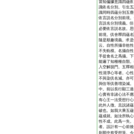
當知偏據意識四蘊依
識依名分別。引生五
識同時四蘊分別五塵
依言説名分別前境。
言説名分別境義。但
必要依言説名故。思
前境。倶舍釋四蘊名
隨是順趣境義。求是
云。自性所攝非他性
不失軌模。名攝自性
手捉食名之爲攝。下
能遍了知種種自類。
入空解脱門。五釋相
性清淨心等者。心性
不與染倶名減。亦可
與信等倶善増染減。
中。前以長行顯三過
心實有非諸心法不應
有心王一法受想行心
此外人徴。且説諸蘊
破也。如我大乘五蘊
蘊成就。如汝所執心
性不成。此爲一失。
者。設計有一心前後
刹那中有受想等。今