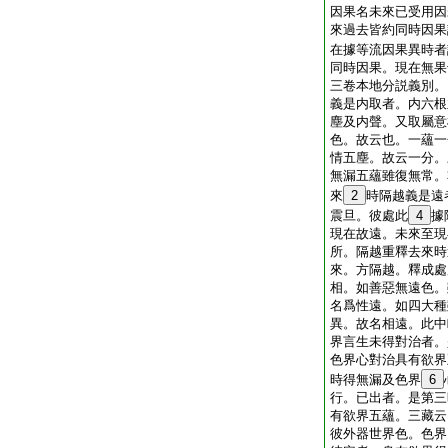
因果名未來已受用因
來過去皆約同時因果
在據等流因果異時者
同時因果。現在無果
三卷本地分説義別。
義是内取者。内六根
塵及内聲。又取屬意
色。故云也。一蘊一
情五塵。故云一分。
無漏五蘊雖復無常。
來
2
時隔越義是遠
震旦。彼處此
4
據
現在故遠。未來至現
所。隔越重釋去來時
來。方隔越。釋成處
相。如善惡無遠色。
名爲性遠。如四大種
異。故名相遠。此中
界言生未得對治者。
色界心對治具有欲界
時得無漏及色界
6
行。已出者。是第三
有欲界五蘊。三藏云
彼外器世界色。色界