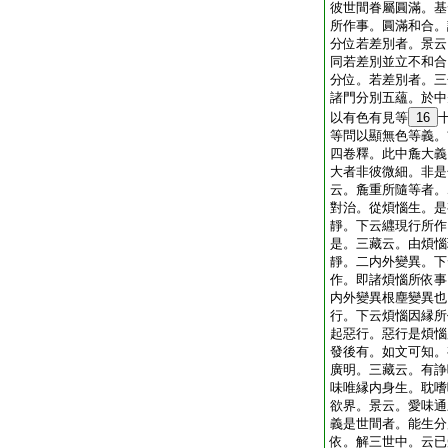
彼世間眷屬圓滿。基
所作事。圓滿和合。
分位若差別者。景云
同若差別並立不和合
分位。若差別者。三
諸門分別五蘊。於中
以有色有見等
16
等問以顯無色等義。
四卷釋。此中麁大義
大者非彼微細。非是
云。麁重所隨等者。
對治。從煩惱生。是
靜。下云纒現行所作
是。三藏云。由煩惱
靜。二内外變異。下
作。即諸煩惱所依事
内外變異根塵變異也
行。下云煩惱因縁所
起惡行。惡行是煩惱
發後有。如文可知。
廣明。三藏云。有諍
味唯縁内身生。耽嗜
欲界。景云。愛味通
義是世間者。能生分
依。解三世中。云已