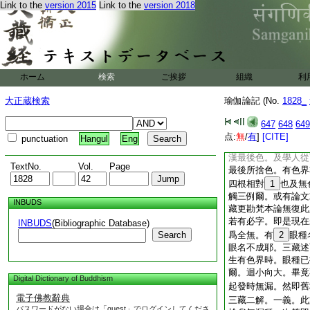
Link to the
version 2015
Link to the
version 2018
得眼根。被他打壞。
不得眼根。或復生已
無間滅。倶無者。羅
彼羅漢生無色界。或
無先來不生身餘隨所
亦無未生時。亦無或
ホーム
検索
ご挨拶
組織
利
過去。若作四句。應
最後身及學人從下二
大正蔵検索
瑜伽論記 (No.
1828_
捨身。有身界非身。
過去。及異生生無色
647
648
649
界隨應具説者。若下
点:
無
/
有
]
[CITE]
punctuation
Hangul
Eng
無香味。色觸恒有。
漢最後色。及學人從
TextNo.
Vol.
Page
最後所捨色。有色界
四根相對
1
也及無
觸三例爾。或有論文
INBUDS
藏更勘梵本論無復此
若有必字。即是現在
INBUDS
(Bibliographic Database)
Search
爲全無。有
2
眼種
眼名不成耶。三藏述
生有色界時。眼種已
爾。迴小向大。畢竟
Digital Dictionary of Buddhism
起發時無漏。然即舊
電子佛教辭典
三藏二解。一義。此
パスワードがない場合は「guest」でログインしてくださ