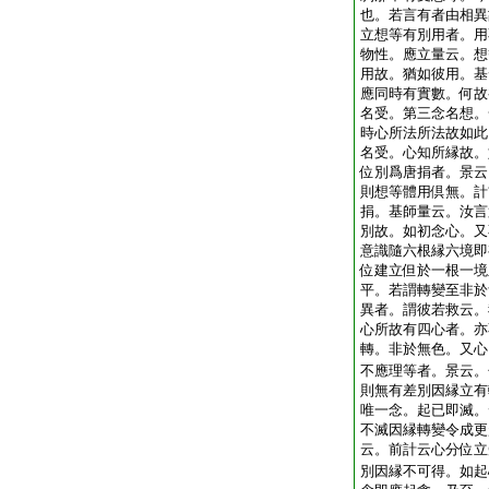
也。若言有者由相異
立想等有別用者。用
物性。應立量云。想
用故。猶如彼用。基
應同時有實數。何故
名受。第三念名想。
時心所法所法故如此
名受。心知所縁故。
位別爲唐捐者。景云
則想等體用倶無。計
捐。基師量云。汝言
別故。如初念心。又
意識隨六根縁六境即
位建立但於一根一境
平。若謂轉變至非於
異者。謂彼若救云。
心所故有四心者。亦
轉。非於無色。又心
不應理等者。景云。
則無有差別因縁立有
唯一念。起已即滅。
不滅因縁轉變令成更
云。前計云心分位立
別因縁不可得。如起