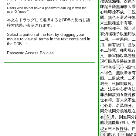
捨劣無漏種。次第即
い。
即起菩薩無漏修大乘
Users who do not have a password can log in with the
userID "guest".
心時即捨不成。二説
問。無色不還若許無
本文をドラッグして選択するとDDBの見出し語
未生眼種並非有耶。
検索結果が表示されます。
色便捨種子。問。若
有煩惱種子以無用故
Select a portion of the text by dragging your
mouse to view all terms in the text contained in
二用。一生果用。二
the DDB. ・
用。而有後用。是故
有二諍釋。種與現行
Password Access Policies
文。勝軍師以爲證種
現行眼爲界勝故無過
不得色等
5
小四句
不得色。無眼者唯有
眼。二倶成就。二不
藏云。根同識取境。
故。法界中心所有法
非所同故如五塵是彼
世有得。言未來不生
七心界。名爲同分。
同分彼同分義唯現在
有
6
月。則無同分
他境無能取作用。亦
現五根不假餘縁。自
8
取境用
9
同名