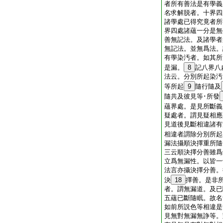
者所有善法是有學義
名求解脱者。十界四
諸學處已得究竟者所
界四處諸蘊一分是無
善無記法。及諸學者
無記法。並無爲法。
有學染汚者。如其所
是漏。
8
記八界八
法云。分別所起染汚
等所起
9
隨行隨及
隨共及彼見等･所發
蘊界處。是見所斷義
疑處者。謂見疑相應
見道後見斷相違諸有
相違者謂除分別所起
漏法攝順決擇重所隨
三云順決擇分善雖爲
立爲無漏性。以皆一
法言亦攝決擇分善。
決
18
擇善。是非
者。謂無漏道。及已
五蘊已斷隨眠。故名
如前所説色等相違是
見無對無漏無諍等。