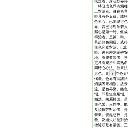
彼定者。身在欲界得
一時但成色界有漏種
上對治者。身在色界
時具有色五蘊。或得
色界心。已出現行色
界。言已得對治若入
漏心是第一時。但成
得治者。是第二時。
具起無色四蘊。或得
無色究竟對治。已出
時。復有差別謂輕安
地。眷屬並果者。景
定及眷屬所生異熟名
同時心心法。彼果法
果色。此
7
立色界
惱者。色界有漏諸法
煩惱因果相別。故云
違。是色界繋。離色
惱。即是無色煩惱。
漏法。果屬於因。是
無色繋。三性中。能
及煩惱苦對治者。是
善業。發起惡行。是
善。及過失功徳對治
徳隨順是有漏善。三