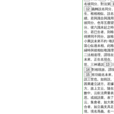
名彼同分。對法第
12
義轉説名同分
生。根相相似。説名
續。若與識合與識用
彼同分。色等五塵望
分。彼六識未起之時
分。若已生者。則唯
得辨同不同分。故唯
小乘説未來不約･唯
當心似過未相。此唯
縁時與彼相似唯識理
二法相道理。謂現在
未來。正生名現在。
世。三神通説
13
14
對相現故。謂
15
有功能名未來
説三世也。如前説。
因果建立諸方。若據
方。故上文云。隨在
數中。云依法齊量表
思。或就語業。表了
云。集會者。如大衆
合者。如立義支具足
境。境名爲義。名一