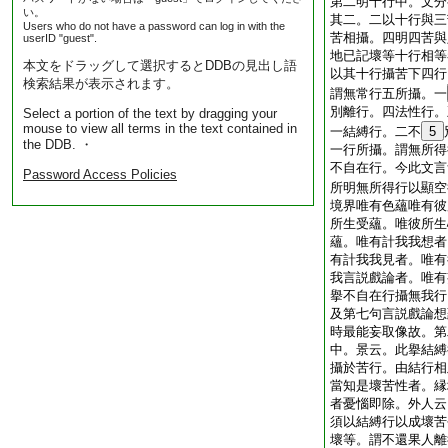
第二明十行中。文分
い。
其二。二以十行與三
Users who do not have a password can log in with the
苦相攝。四明四苦與
userID "guest".
地已記壞等十行相等
本文をドラッグして選択するとDDBの見出し語
以其十行攝苦下四行
検索結果が表示されます。
謂無常行五所攝。一
別離行。四法性行。
Select a portion of the text by dragging your
mouse to view all terms in the text contained in
一結縛行。二不
5
the DDB. ・
一行所攝。謂無所得
不自在行。今此文言
Password Access Policies
所明無所得行以顯空
境界唯有色蘊唯有彼
所生受蘊。唯彼所生
蘊。唯有計我我想者
有計我我見者。唯有
我言説戲論者。唯有
擧不自在行攝無我行
及第七句言説戲論想
時最能妄取像故。第
中。景云。此擧結縛
攝於苦行。由結行相
當知是壞苦性者。縁
者憂惱即除。外人云
須以結縛行以成壞苦
壞等。謂不還果人離