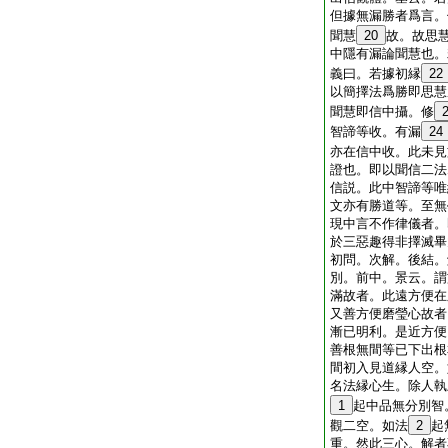
但據無漏勝者爲言。
聞慧
20
故。故思
中隱有漏論聞慧也。
義曰。若據初縁
22
以簡擇法爲勝即思慧
聞慧即信中攝。修
智諦等收。有漏
24
亦在信中收。此未見
證也。即以聞信二法
信説。此中智諦等唯
文亦有勝道等。至無
現中言不作律儀者。
於三惡趣得非擇滅畢
初問。次解。後結。
別。前中。景云。謂
滿故者。此遠方便在
又善方便磨瑩心故者
漸已明利。是近方便
善根無間等已下出根
間初入見道縁人空。
名法縁心生。除人執
1
起中品無分別智
觀二空。如法
2
起
重。然此三心。解者