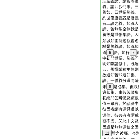
理勝義諦。謂蘊等道
義。謂四沙門果。三
眞如。四世俗勝義。
約世俗勝義説是勝義
有二諦之義。如説人
諦。苦無常空無我是
養等是世俗集諦。因
如城如園所遊觀處名
離是勝義諦。如説如
道
6
諦。加行
7
中初門世俗。勝義即
明知斷證修中。既遍
云。煩惱業種更無別
故遍知苦即遍知集。
諦。一體義分還同薩
未
8
是必集。但以
遍知集。由彼苦諦集
初總問答辨體及顯數
依三藏言。於諸諦中
彼因者謂有漏見道以
漏信。彼共有者謂戒
觀不盡。又此中文及
因豈是無無漏信之因
11
雜之彼耶。今