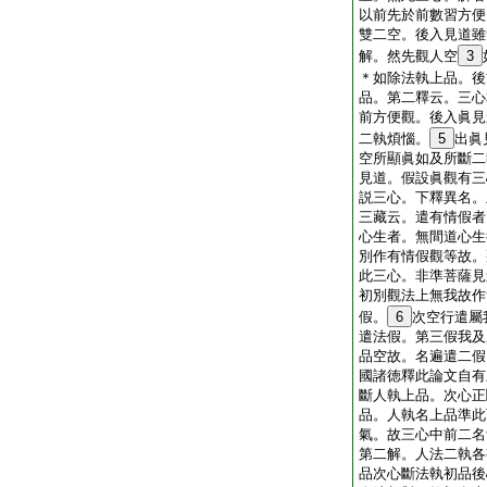
以前先於前數習方便
雙二空。後入見道雖
解。然先觀人空
3
＊如除法執上品。後
品。第二釋云。三心
前方便觀。後入眞見
二執煩惱。
5
出眞
空所顯眞如及所斷二
見道。假設眞觀有三
説三心。下釋異名。
三藏云。遣有情假者
心生者。無間道心生
別作有情假觀等故。
此三心。非準菩薩見
初別觀法上無我故作
假。
6
次空行遣屬
遣法假。第三假我及
品空故。名遍遣二假
國諸徳釋此論文自有
斷人執上品。次心正
品。人執名上品準此
氣。故三心中前二名
第二解。人法二執各
品次心斷法執初品後