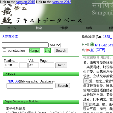
Link to the
version 2015
Link to the
version 2018
因故。於上起貪故。
故。所以合一苦行除
下四行由有四愛故等
體。依此四愛集諦體
相相當立集四行因集
行觀某愛乃至縁行觀
ホーム
検索
ご挨拶
組織
利
一皆有因集生縁四種
明心想見三倒之體。
大正蔵検索
瑜伽論記 (No.
1828_
倒是愛唯有樂淨。今
差別故建立差別。是
641
642
643
説言唯樂淨耶。解云
点:
無
/
有
]
[CITE]
punctuation
Hangul
Eng
意耽樂淨。故本地分
輕重總取具明四種。
TextNo.
Vol.
Page
者。由彼常愛爲縁愛
二樂愛爲縁。於現得
倶行愛。由第三淨愛
INBUDS
求故。立彼彼希樂愛
2
愛。餘之三愛皆
INBUDS
(Bibliographic Database)
Search
愛彼彼喜樂愛。唯此
當知此愛隨逐自體者
故云隨逐自體。又愛
護者。此明獨愛。愛
Digital Dictionary of Buddhism
3
起藏護。總。後
電子佛教辭典
現未五塵。泰云。我
パスワードがない場合は「guest」でログインしてくださ