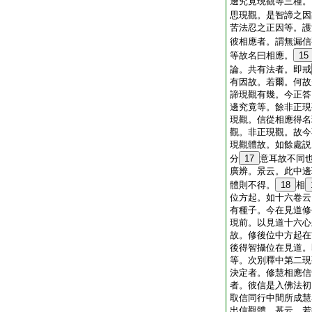
邊究竟現觀等三種。
思現觀。是智諦之因
苦法忍之正因等。護
彼相應者。謂無漏信
等故名曰相應。
15
論。共有法者。即戒
有因故。若爾。何故
諦現觀有幾。今正答
邊究竟等。餘非正現
現觀。信從相應得名
觀。非正現觀。故今
現觀體故。如餘處説
分
17
意耳故不同
廣辨。景云。此中邊
體則不得。
18
相
位方起。如十六卷云
有種子。今在見道修
現前。以見道十六心
故。修後位中方起在
後得智攝位在見道。
等。次別釋中第二現
決定者。修慧相應信
者。彼信是入佛法初
取信同行中間所成慧
出信觀體。基云。若