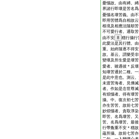
憂惱故。由有縛。縛
界諸行即壞是苦名爲
憂惱名壞苦義。由不
即用苦體爲自相故云
根境及相應法隨順苦
不可愛行者。通取苦
由不安
8
穩行攝行
此愛法是其行體。由
重。始終隨逐不得安
故。基云。謂樂受非
變壞及所生愛是壞苦
愛者。雖遇彼＊反壞
知壞苦通於二種。一
是此中意也。測云。
未渡苦海者。見佛滅
者。作如是念世尊滅
有煩惱者。得有壞苦
攝。中。復次初七苦
亦生苦苦。故前七苦
妙煩惱者。貪取淨染
即苦。名爲壞苦。又
苦。名爲壞苦。最後
行帶麁重不安＊穩故
蘊所攝。故前七苦亦
二句。一入變壞心者