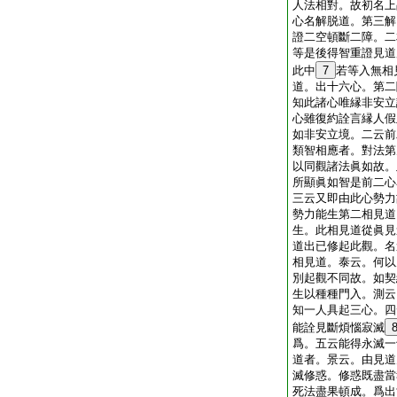
人法相對。故初名上
心名解脱道。第三解
證二空頓斷二障。二
等是後得智重證見道
此中
7
若等入無相
道。出十六心。第二
知此諸心唯縁非安立
心雖復約詮言縁人假
如非安立境。二云前
類智相應者。對法第
以同觀諸法眞如故。
所顯眞如智是前二心
三云又即由此心勢力
勢力能生第二相見道
生。此相見道從眞見
道出已修起此觀。名
相見道。泰云。何以
別起觀不同故。如契
生以種種門入。測云
知一人具起三心。四
能詮見斷煩惱寂滅
爲。五云能得永滅一
道者。景云。由見道
滅修惑。修惑既盡當
死法盡果頓成。爲出