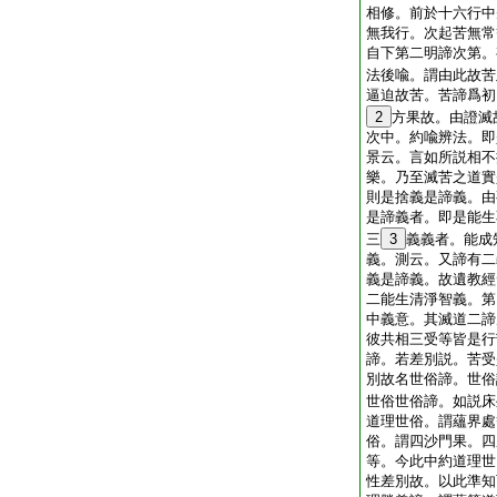
相修。前於十六行中
無我行。次起苦無常
自下第二明諦次第。
法後喩。謂由此故苦
逼迫故苦。苦諦爲初
2
方果故。由證滅
次中。約喩辨法。即
景云。言如所説相不
樂。乃至滅苦之道實
則是捨義是諦義。由
是諦義者。即是能生
三
3
義義者。能成
義。測云。又諦有二
義是諦義。故遺教經
二能生清淨智義。第
中義意。其滅道二諦
彼共相三受等皆是行
諦。若差別説。苦受
別故名世俗諦。世俗
世俗世俗諦。如説床
道理世俗。謂蘊界處
俗。謂四沙門果。四
等。今此中約道理世
性差別故。以此準知