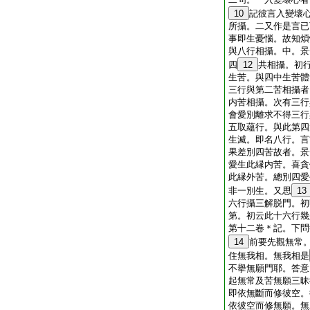
10
記彼言入變壞
所攝。二又作是言已
事即生憂惱。故知煩
與八行相攝。中。景
四
12
共相攝。初
生苦。與四中生苦體
三行與第二苦相攝者
内苦相攝。次有三行
會愛別離求不得三行
五取蘊行。與此第四
生滅。即名八行。言
果差別四苦故者。景
愛生此縁内苦。喜貪
此縁外苦。總別四愛
非一別生。又思
13
六行攝三解脱門。初
第。初云此十六行幾
第十二卷＊記。下問
14
前要先觀無常
住無我相。無我相是
不擧無願門耶。答意
起無常及苦無願三昧
即依無斷而修彼空。
依彼空而修無願。無