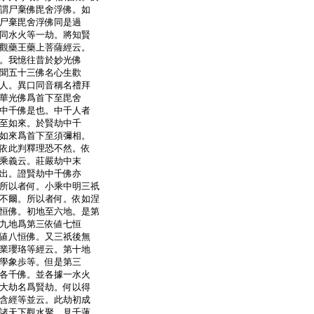
謂尸棄佛毘舍浮佛。如
尸棄毘舍浮佛同是過
同水火等一劫。將知賢
觀藥王藥上菩薩經云。
。我憶往昔於妙光佛
聞五十三佛名心生歡
人。異口同音稱名禮拜
華光佛爲首下至毘舍
中千佛是也。中千人者
至如來。於賢劫中千
如來爲首下至須彌相。
依此判釋理恐不然。依
乘義云。莊嚴劫中末
出。證賢劫中千佛亦
所以者何。小乘中明三祇
不爾。所以者何。依如涅
恒佛。初地至六地。是第
九地爲第三依値七恒
値八恒佛。又三祇後無
業瓔珞等經云。第十地
學象歩等。但是第三
各千佛。並各據一水火
大劫名爲賢劫。何以得
含經等並云。此劫初成
諸天下觀水聚。見千蓮