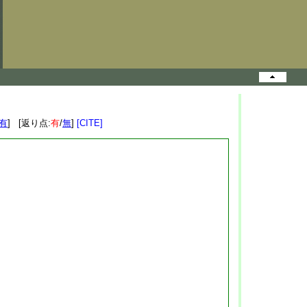
有
] [返り点:
有
/
無
]
[CITE]