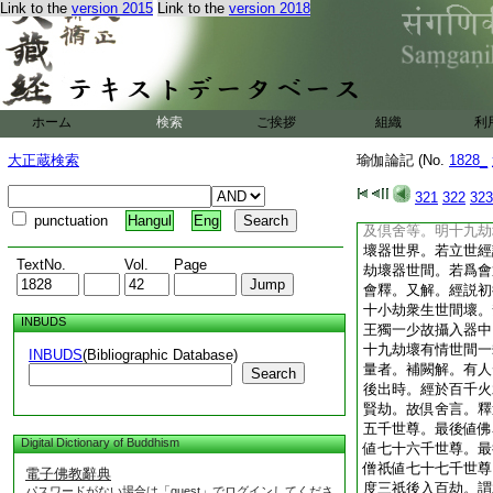
Link to the
version 2015
Link to the
version 2018
但壽五十八劫。而言
劫者。從多總判。故
八劫。若依起世經説
云。世界初成時初成
殿未有。爾時梵王已
方造欲界空居天等。
ホーム
検索
ご挨拶
組織
利
至壞時至第二十劫。
王猶在。火勢經久垂
大正蔵検索
瑜伽論記 (No.
1828_
於壞劫亦經二十劫。
等初成壞時量位相當
321
322
323
定。三天三品修生不
punctuation
Hangul
Eng
及倶舍等。明十九劫
壞器世界。若立世經
TextNo.
Vol.
Page
劫壞器世間。若爲會
會釋。又解。經説初
十小劫衆生世間壞。
INBUDS
王獨一少故攝入器中
十九劫壞有情世間一
INBUDS
(Bibliographic Database)
量者。補闕解。有人
Search
後出時。經於百千火
賢劫。故倶舍言。釋
五千世尊。最後値佛
Digital Dictionary of Buddhism
値七十六千世尊。最
僧祇値七十七千世尊
電子佛教辭典
度三祇後入百劫。謂
パスワードがない場合は「guest」でログインしてくださ