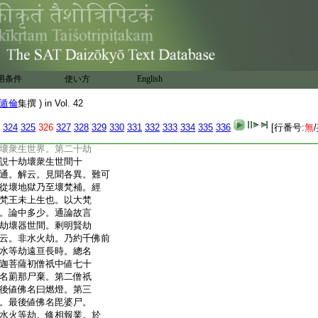
壽命六十中劫合爲一
智度論云。梵王壽命五十
。梵王還滿六十小劫。彼
初禪三天宮殿。欲界宮
從上地生在梵宮。爾後
即於成劫滿二十也。後
用条件
使い方
English
欲界火起已燒多時。梵
至梵宮。梵王方去。是故
遁倫
集撰 ) in Vol. 42
則具經六十劫。此與火
感故。大梵壽量一劫時
324
325
326
327
328
329
330
331
332
333
334
335
336
[行番号:
無
/
同。劫數故異。問約此論
壞衆生世界。第二十劫
説十劫壞衆生世間十
通。解云。見聞各異。難可
從壞地獄乃至壞梵補。經
梵王未上生也。以大梵
。論中多少。通論故言
劫壞器世間。剩明賢劫
云。非水火劫。乃約千佛前
水等劫遠亘長時。總名
迦菩薩初僧祇中値七十
名罽那尸棄。第二僧祇
後値佛名曰燃燈。第三
。最後値佛名毘婆尸。
水火等劫。修相報業。於