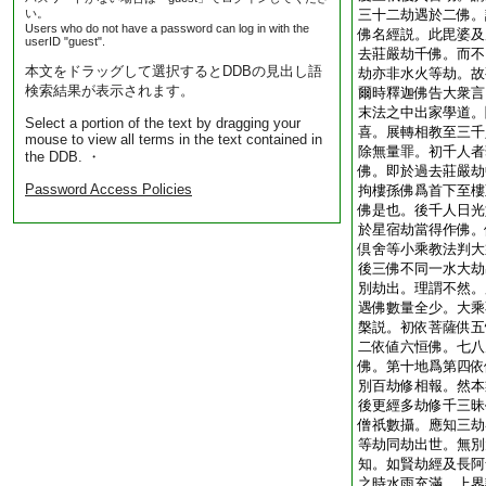
い。
三十二劫遇於二佛。
Users who do not have a password can log in with the
佛名經説。此毘婆及
userID "guest".
去莊嚴劫千佛。而不
本文をドラッグして選択するとDDBの見出し語
劫亦非水火等劫。故
検索結果が表示されます。
爾時釋迦佛告大衆言
末法之中出家學道。
Select a portion of the text by dragging your
喜。展轉相教至三千
mouse to view all terms in the text contained in
除無量罪。初千人者
the DDB. ・
佛。即於過去莊嚴劫
Password Access Policies
拘樓孫佛爲首下至樓
佛是也。後千人日光
於星宿劫當得作佛。
倶舍等小乘教法判大
後三佛不同一水大劫
別劫出。理謂不然。
遇佛數量全少。大乘
槃説。初依菩薩供五
二依値六恒佛。七八
佛。第十地爲第四依
別百劫修相報。然本
後更經多劫修千三昧
僧祇數攝。應知三劫
等劫同劫出世。無別
知。如賢劫經及長阿
之時水雨充滿。上界