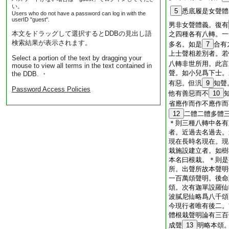
い。
5
悉底履是女聲體
Users who do not have a password can log in with the
userID "guest".
男非女聲體義。復有
本文をドラッグして選択するとDDBの見出し語
之四種各有八轉。一
検索結果が表示されます。
多名。如是
7
合有
上士聲相差別者。若
Select a portion of the text by dragging your
八轉非世所用。此言
mouse to view all terms in the text contained in
聲。如小兒爲下士。
the DDB. ・
有惡。但汎
9
知聲
Password Access Policies
他有善惡而不
10
省應作而作不應作而
12
二體二體多體
＊則三種八轉中各有
者。近過去名過去。
現在長時名現在。現
栽施設建立者。如樹
本名曰根栽。＊則是
所。出聲所故本聲明
一百萬頌聲明。後命
頌。次有迦單設羅仙
波膩尼仙略爲八千頌
今現行者唯有後二。
體根栽聲明論有三百
成聲
13
明略本頌