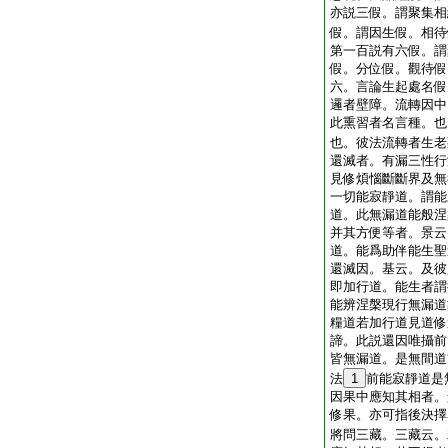
亦説三假。謂聚集相
假。謂因生假。相待
第一百説有六假。謂
假。分位假。觀待假
六。言論生起處名假
邏者壁障。流轉因中
此熏習者名言種。也
也。彼法流轉者生老
還滅者。有漏三性行
見修煩惱斷斷界及無
一切能寂靜道。謂能
道。此無漏道能般涅
并其方便等者。景云
道。能爲助伴能生聖
還滅因。基云。及彼
即加行道。能生者謂
能辨涅槃現行無漏道
糧道若加行道見道修
諦。此説還因唯攝前
皆無漏道。是無間道
法
1
前能寂靜道是
因果中應知其相者。
修果。亦可指後決擇
將問三藏。三藏云。