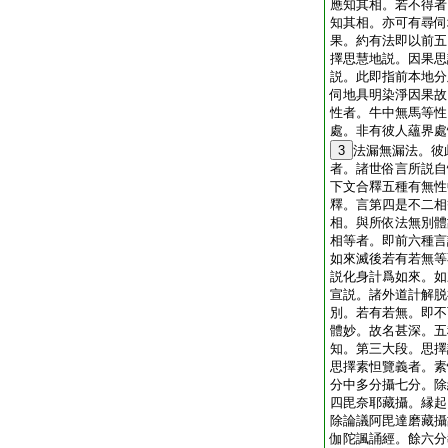
應知其相。若不得者
知其相。亦可有尋伺
果。約有法即以前五
擇思慧地説。因果思
説。此即指前本地分
伺地具明染淨因果故
性者。牛中無馬等性
處。非有彼人蘊界處
3
法漏無漏法。彼
者。諸世俗言所説自
下文合釋五種有無性
釋。言第四是不二相
相。與所依法無別體
相等者。即前六種言
如來滅後若有若無等
説化身計爲如來。如
宣説。諸外道計解脱
別。若有若無。即不
體妙。故名甚深。五
知。第三大段。思擇
思擇素怛覽義者。素
分中多分攝七分。除
四毘奈耶藏攝。縁起
除論議阿毘達磨藏攝
伽陀諷誦經。餘六分