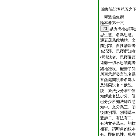
瑜伽論記卷第五之
釋遁倫集撰
論本卷第十六
20
思所成地思謂
思生慧。名爲思慧。
通五蘊爲此地體。文
隨別釋。自性清淨者
名清淨。思擇所知者
擇諸法者。思擇佛經
遠離一切不思議處者
諸地證境。能善了知
所禀承所發言説名爲
菩薩處聞説者名爲大
及諸惡説名＊默説。
説。於法少分唯生信
知解處名法少分。但
已分少所知法應以慧
知中。文分爲三。初
後隨別釋。別釋爲三
雙辨二。有法有二。
有法文分爲三。初標
相有。謂即眞如根本
有。即依他性。現在