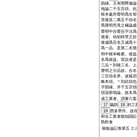
因縁。又有聞釋迦論
地論二千五百頌。此
根本處所聲明爲生智
菩薩造二萬五千頌名
爲聲明究竟之極論盛
聲明中合聲合字法爲
號者。劫初時梵王於
後減爲百名又減爲十
爲一品。是第二名號
明中根本略要。彼益
名爲彼益。宣説者是
三品＊則後三名。上
聲明之分品故。合名
三百頌名界。波膩尼
略本頌。＊則此頌也
字因縁。并千五百頌
頌温那地論。故名爲
成工業者。謂養六畜
17
義防
18
邪工
19
西多男作。故
和合工業者能知鬪訟
熟飮食
瑜伽論記卷第五
之