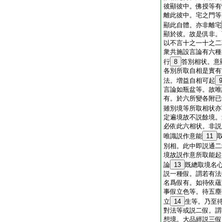
彼顯彼中。佛授等有
離此彼中。宅之門等
顯此自體。亦非離宅
顯於彼。故是倶非。
以不言十之一十之二
衆共施設言論有六種
行
8
答別相状。意
各別所取自相是實有
法。増益自相可起
言論如瓶盆等。故唯
有。於六所變各附已
雖別境等所取相状亦
定遍境故不説餘境。
必依此六相状。非説
唯識説作意能
11
別相。此中即説通二
境故説作意所取能起
論
13
既總取境名
説一種假。謂若有法
名爲假有。如待依蘊
事假立色等。待五塵
立
14
生等。乃至
對法等或説二假。謂
想境。大品經説三假