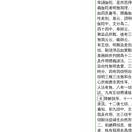
單誦伽陀。是所思擇
義伽陀者明無我理。
如四意趣等。體義伽
性差別。基云。謂明
伽陀中。文分爲二。
四十四中。泰師云。
雜染品所觀。後有三
無我云云。備師云。
有五頌。明雜染差別
頌。顯清淨品如實觀
基兩師所判開爲十二
及作用體義諸法。二
染自性無明貪愛。三
時分。四有四頌明自
頌明三種三法無和合
心所相應非異性等。
人法有無。八有一頌
説。九有五頌釋通疑
4
障解脱等。十一
派流。十二後七頌。
遍知。初九頌中。文
我及作用。次三頌半
頌顯法從縁生自然而
二。初總釋頌意。後
者。執有我用名爲増