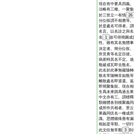
現在有中要具四義。
法略有三種。一聚集
於三世立一有情
26
分位假謂不相應等。
於是處名可得者。謂
名言。以名詮之與名
名
1
故可得簡圓成
性。雖有其名無體事
決定者。簡分位假。
所見青等名定目彼。
病差時其名不定。迷
瓶破成瓦即去瓶名。
此名於此事無礙隨轉
散名常隨轉非如瓶等
離散處名即退還。返
即簡聚集假。現在相
生爲未來因爲過去果
中文亦有三。謂標釋
類雖體各別積聚義同
成所作共相者。景云
果義同倶名一種成所
識。思體雖殊善有漏
相如是等類。一切行
此文但無常觀
3
則