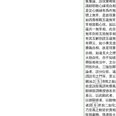
集量論。説現量唯取
識頼耶散心縁境自相
是定心雖縁有爲作無
體上無常。是故現量
如四善根觀五蘊無常
常相當觀心現。如以
蘊共一無常相。此非
無常則有五箇無常相
有其五解別證五蘊無
有釋云。如小乘見道
勝義自相。故是現量
自相。如遠見火之煙
火熱自性。亦不知彼
釋假相有法中。文分
問答列名。三隨別釋
論者。説分位假。遠
謂説宅之門等。景云
圓油之
5
渧燬之焔
鼓是説假風謂有塵風
顯彼假謂佛授徳友衣
基云。以此顯此者。
以彼顯彼者。以餘物
者謂
6
求前二如宅
乃至風之動皆於實相
假相處轉。燬者假火