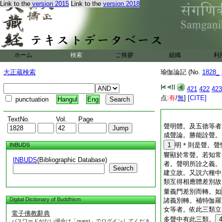
Link to the
version 2015
Link to the
version 2018
ホーム
検索
ご挨拶
組織
利
大正蔵検索
瑜伽論記 (No.
1828_
421
422
423
点:
有
/
無
]
[CITE]
punctuation
Hangul
Eng
TextNo.
Vol.
Page
聲明體。及五徳等者
成聲論。勝能詮聲。
1
明＊則是聲。聲
INBUDS
響顯於常聲。若知常
INBUDS
(Bibliographic Database)
者。聲明所詮之義。
Search
建立故。又説六種中
類互得相應體差別故
量義門差別而轉。如
Digital Dictionary of Buddhism
諸義別轉。補特伽羅
女等者。依此三類立
電子佛教辭典
多聲中有此三類。
パスワードがない場合は「guest」でログインしてくださ