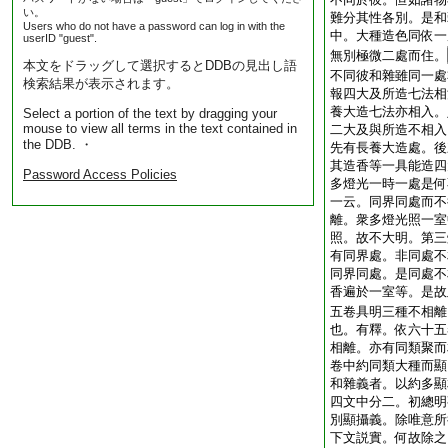
い。
難分其性各別。是和
Users who do not have a password can log in with the
中。大種造色同依一
userID "guest".
無別極微二處而住。
本文をドラッグして選択するとDDBの見出し語
不同彼和雜雖同一處
検索結果が表示されます。
報四大及所造七法相
養大造七法亦相入。
Select a portion of the text by dragging your
mouse to view all terms in the text contained in
二大及與所造不相入
the DDB. ・
先有長養大造處。後
其造香等一具能造四
Password Access Policies
多燈光一時一處是何
一云。同界同處而不
離。衆多燈光照一室
照。故不大明。第三
有同界處。非同處不
同界同處。是同處不
香遍於一室等。是故
五卷具明三種不相離
也。有釋。依六十五
相離。亦有同類聚而
卷中約同類大種而顯
和雜義者。以約多顯
四文中分二。初總明
別顯攝義。除唯意所
下文説實。何故除之