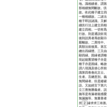
地。識相續者。謂第
那相續無間斷故。倶
故。依此種子建立四
一種相續故。二諸法
種子即説諸識。又解
續倶行法上建立四相
建立四相。一切有爲
行故。則是通説依現
後則説異者爲欲顯示
厭離故。二異性中。
異類法前後異。第五
總出四縁體。三又由
顯四縁。因縁者謂種
現起能熏望種子亦是
種子亦是因縁。略故
謂八現識及彼心所前
識第四卷會此文云。
生者。言總意別。義
無間縁者。但是縱破
語。又如經言下第六
立三善無勝義者。説
施等是有漏者能感愛
無漏施等。無量善者
所
2
縁求求三有善