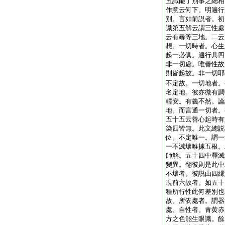
五識能了別事之總相
作意云何下。明遍行
別。言如前説者。初
識第五解云謂三性處
云有尋等三地。二云
想。一切時者。心生
起一必倶。遍行具四
非一切處。唯善性故
則皆起故。非一切耶
不定故。一切地者。
名定地。彼亦微有調
輕安。有義不然。論
地。而言通一切者。
五十五云善心起時有
染四皆無。此文總説
位。不定唯一。謂一
一不滅壞唯據五根。
師解。五十四中釋滅
變異。翻彼則是此中
不壞者。彼説由四縁
現前六故者。如五十
種所行性此何差別也
故。所依處者。謂器
處。自性者。青黄赤
方之色能生眼識。餘