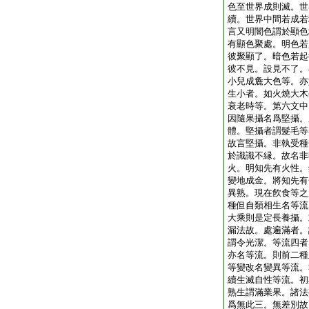
色至世界成則滅。世
續。世界中間若成若
言又明闇色謂於顯色
有顯色聚處。明色若
彼聚顯了。暗色若起
彼不見。設見不了。
小兒成麁大色等。亦
生小者。如火燒大木
衰老時等。第六文中
因隨果攝名爲堅攝。
體。堅攝者謂髮毛等
故言堅攝。非執受種
於識識不縁。故名非
火。明知先有火性。
變地成金。將知先有
異熟。現在飮食等之
種但自類相生名等流
大乘則是定長養攝。
漏法故。處遍滿者。
謂令光潔。等流四者
亦名等流。則前二種
等變改名變異等流。
續生滅自性等流。初
熟生謂滿業果。諸法
爲無此三。無差別故