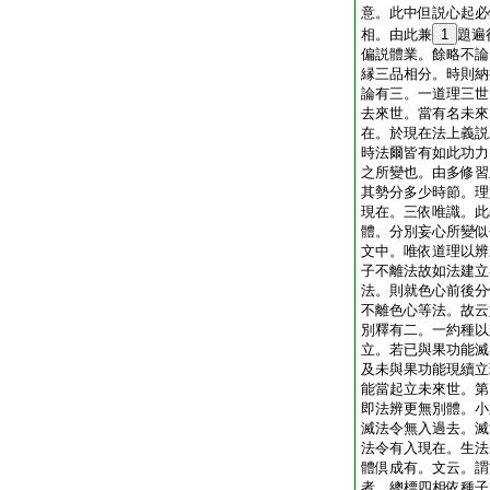
意。此中但説心起必
相。由此兼
1
題遍
偏説體業。餘略不論
縁三品相分。時則納
論有三。一道理三世
去來世。當有名未來
在。於現在法上義説
時法爾皆有如此功力
之所變也。由多修習
其勢分多少時節。理
現在。三依唯識。此
體。分別妄心所變似
文中。唯依道理以辨
子不離法故如法建立
法。則就色心前後分
不離色心等法。故云
別釋有二。一約種以
立。若已與果功能滅
及未與果功能現續立
能當起立未來世。第
即法辨更無別體。小
滅法令無入過去。滅
法令有入現在。生法
體倶成有。文云。謂
者。總標四相依種子