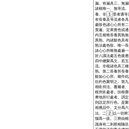
漏。有漏具三。無漏
諸根唯一。無等流。
養。非
1
受者通等
有長養及等流者各具
處假色諸心心所有二
寛遍。定果實色或通
内五根唯長養異熟無
異熟。内諸餘色具有
熟法處色假。唯一長
諸心心所唯無處遍一
於八識法處五色復應
四中總聚爲文。若五
流。非根諸色具三種
熟。第二長養所長養
餘如心心所。雖作此
但約色聚明之。第九
相依持法。覆藏者。
根所依處者。扶根塵
摩地所行處者。謂定
則説定所行色。是聚
相應品中。文分爲六
法。二
2
以一切辨
惱爲一故。三辨由根
識身有二刹那相隨倶