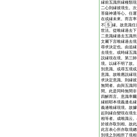
縁前五識所縁種類現
二心則縁彼境生。次
菩薩神通等心。任運
在或縁未來。而言率
不
5
縁。故意識任
世法。從唯縁過去下
二意識縁過去五識所
文屬下言唯縁過去境
尋求決定也。由追縁
去境生。或時縁五識
説縁現在境。第三師
境。以縁不明了故。
別意識。或尋五境或
意識。故唯應説縁現
求決定意識。則縁彼
無間者。由與五識同
間。此是同時無間非
四解而言。意識率爾
縁頼耶本境義邊名縁
義邊唯縁現境。故據
起則縁自變現在境生
相等者。成唯識云。
於彼亦取別相。故此
此言表心所亦取境總
別境之別相所了境相