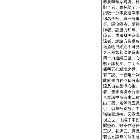
春夏時華葉爲境。秋
顯了者。實色顯了。
謂取一分事及遍滿事
縁名全分。縁一分事
等。隱沒障者。謂神
障者。謂勝力映奪。
障者。由鬼魅等及呪
遠者。謂諸方住處各
磨麁物成細則不可見
之三種如其次第縁未
四一力通縁三世。心
明五識刹那。二明五
四明五心縁境之世。
有二説。一云唯一刹
此依未自在位多分率
流及自在染淨心生。
者。曾未得境今分別
言意識中所有由二種
由二因。若等流五識
引。以無分別故。由
識隨意識轉。又意識
境之世。由縁不串習
爾墮心。雖不作意任
三説。初師云。意識
若從五識無間所生意