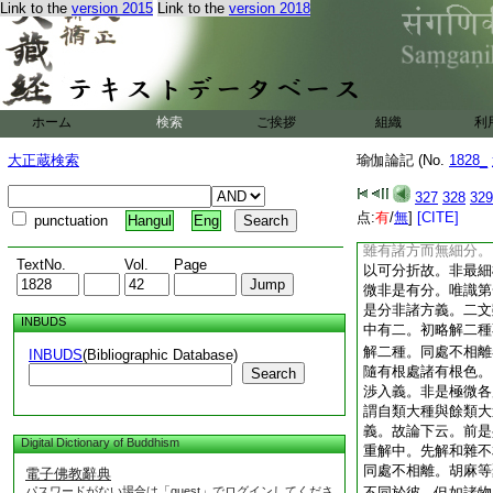
Link to the
version 2015
Link to the
version 2018
造色。今説外縁大方
因。相依而有是造義
或具五義或不具五。
所造義。必同性造非
有漏無漏必類同故。
必同非異法造。若假
ホーム
検索
ご挨拶
組織
利
遮。異熟長養等流三
理亦不遮。第二文中
大正蔵検索
瑜伽論記 (No.
1828_
等者。此顯頓變非漸
有極微。又非極微集
327
328
329
同經部積成大義。合
点:
有
/
無
]
[CITE]
punctuation
Hangul
Eng
倶實。極微亦有方分
雖有諸方而無細分。
TextNo.
Vol.
Page
以可分折故。非最細
微非是有分。唯識第
是分非諸方義。二文
INBUDS
中有二。初略解二種
解二種。同處不相離
INBUDS
(Bibliographic Database)
隨有根處諸有根色。
Search
渉入義。非是極微各
謂自類大種與餘類大
義。故論下云。前是
Digital Dictionary of Buddhism
重解中。先解和雜不
同處不相離。胡麻等
電子佛教辭典
パスワードがない場合は「guest」でログインしてくださ
不同於彼。但如諸物