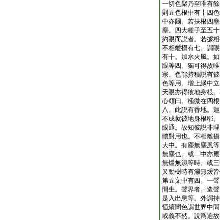
一切色聚乃至唯有餘
則五色根中有十四色
中亦爾。若扶根四塵
塵。四大種子至五十
約眼而説者。若據相
不相離攝有七。謂眼
有十。加水火風。如
眼等四。獨可得故唯
宗。色能持種説有彼
色等用。増上縁中立
天眼亦得彼地身根。
心頌曰。極微在四根
八。此説有香地。迦
不成就彼地身根耶。
眼通。故知彼説非理
體對用也。不相離攝
大中。有塵無塵風等
無塵也。或二中亦應
無煖無濕等時。或三
又動樹時有濕無煖皆
第五文中有四。一聲
間生。聲界者。造聲
是入出息等。外謂持
恒續闇色謂世界中間
或義不然。説爲逈故