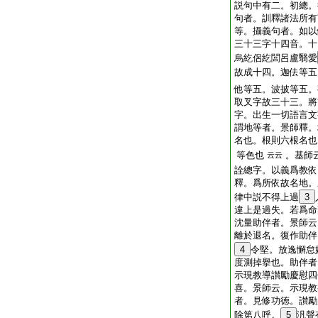
説句中有二。初總。
句者。訓釋諸法所有
等。攝義句者。如以
三十三字十四音。十
烏紇侶紇閭呂盧翳愛
故成十四。迦佉等五
他等五。波披等五。
取叉字故三十三。將
字。出生一切語言文
謂地等者。景師釋。
名也。根則六根名也
等色也
。基師
云云
詮總字。以義爲教依
釋。爲所依故名地。
律中説不得上過
3
違上是過失。若爲命
沈量助伴者。景師云
離於退名。復作助伴
4
令堅。放逸懈怠
度測掉擧也。助伴者
示現教導讃勵慶慰四
喜。景師云。示現教
者。見修功徳。讃勵
除第八呼。
5
汎聲