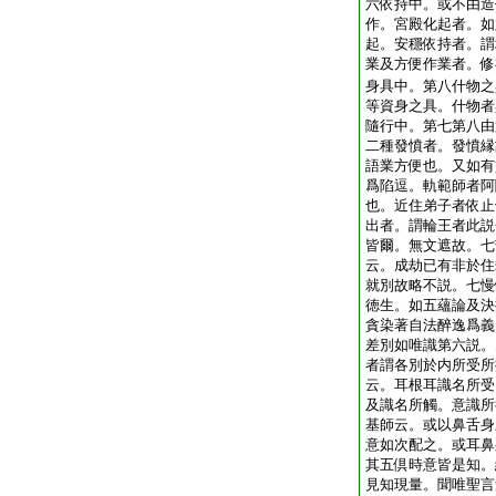
六依持中。或不由造
作。宮殿化起者。如
起。安穩依持者。謂
業及方便作業者。修
身具中。第八什物之
等資身之具。什物者
隨行中。第七第八由
二種發憤者。發憤縁
語業方便也。又如有
爲陷逗。軌範師者阿
也。近住弟子者依止
出者。謂輪王者此説
皆爾。無文遮故。七
云。成劫已有非於住
就別故略不説。七慢
徳生。如五蘊論及決
貪染著自法醉逸爲義
差別如唯識第六説。
者謂各別於内所受所
云。耳根耳識名所受
及識名所觸。意識所
基師云。或以鼻舌身
意如次配之。或耳鼻
其五倶時意皆是知。
見知現量。聞唯聖言