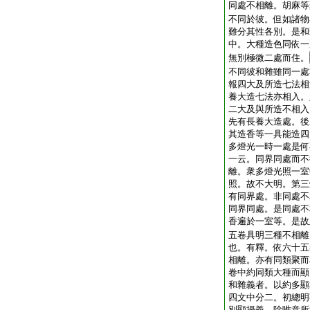
同處不相離。胡麻等
不同於彼。但如諸物
難分其性各別。是和
中。大種造色同依一
無別極微二處而住。
不同彼和雜雖同一處
報四大及所造七法相
養大造七法亦相入。
二大及與所造不相入
先有長養大造處。後
其造香等一具能造四
多燈光一時一處是何
一云。同界同處而不
離。衆多燈光照一室
照。故不大明。第三
有同界處。非同處不
同界同處。是同處不
香遍於一室等。是故
五卷具明三種不相離
也。有釋。依六十五
相離。亦有同類聚而
卷中約同類大種而顯
和雜義者。以約多顯
四文中分二。初總明
別顯攝義。除唯意所