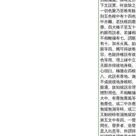
下文説實。何故除之
一切色聚乃至唯有餘
則五色根中有十四色
中亦爾。若扶根四塵
塵。四大種子至五十
約眼而説者。若據相
不相離攝有七。謂眼
有十。加水火風。如
眼等四。獨可得故唯
宗。色能持種説有彼
色等用。増上縁中立
天眼亦得彼地身根。
心頌曰。極微在四根
八。此説有香地。迦
不成就彼地身根耶。
眼通。故知彼説非理
體對用也。不相離攝
大中。有塵無塵風等
無塵也。或二中亦應
無煖無濕等時。或三
又動樹時有濕無煖皆
第五文中有四。一聲
間生。聲界者。造聲
是入出息等。外謂持