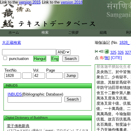
欹側餘而自映故見其
Link to the
version 2015
Link to the
version 2018
非天手障以爲日蝕。
餘經説言。有贍部樹
昔三獸共行仁義時。
薪燒火殺身供帝。帝
取
6
揩。天地經云
ホーム
検索
ご挨拶
組織
利
城。寶吉祥菩薩作
百弓量。依梁朝尺丈
大正蔵検索
瑜伽論記 (No.
1828_
長四百丈。靜息王者
二實有情鬼趣所攝。
325
326
327
染増上業故。生那落
点:
有
/
無
]
[CITE]
punctuation
Hangul
Eng
宗説在五百由旬鬼國
那落迦卒猶如化生者
TextNo.
Vol.
Page
及炎熱三。於中皆無
衆合三。少有獄卒。
彼故。其餘皆爲獄卒
INBUDS
卒防守治罰罪有情故
舍五十二數中第八數
INBUDS
(Bibliographic Database)
萬洛叉度洛叉倶胝。
Search
度洛叉當十億。倶胝
億。一十萬爲億。二
萬萬爲億。今瑜伽顯
Digital Dictionary of Buddhism
倶胝。故言百倶胝爲
名百萬億。智度論十
電子佛教辭典
千乃至施作佛事者。
パスワードがない場合は「guest」でログインしてくださ