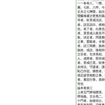
一一各有八。一體。
屬。七依。八呼。今
丈夫之七囀聲。如次
聲醯補盧沙更無別義
等者。依受戒法説。
者。語言訓示。標相
也。表了者。白衆也
者。置受戒人眼見不
集。決定者。問遮難
之事。驚駭者。令發
者。説三羯磨。族姓
族姓。或説。隨相持
立宗者。乞求爲初。
人。成辨者。堅持戒
者。受戒已竟。依僧
未得法。守護者。護
恥已作惡。憐愍者。
堪忍疲苦精懃之事。
者。棄惡行善。基師
等也
論本卷第三
上來五門辨地體竟。
釋地義。文分爲二。
十門者。如後頌云。
善等差別門。巧便事