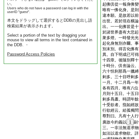
い。
起佛倶從一報身佛變
Users who do not have a password can log in with the
唯有一佛化身。是則
userID "guest".
違本願。是故若以前
本文をドラッグして選択するとDDBの見出し語
出世。若於現在横論
検索結果が表示されます。
出。一一化佛皆是十
於諸世界盡有大悲起
Select a portion of the text by dragging your
衆多燈。一時發光光
mouse to view all terms in the text contained in
起化身無別亦爾。事
the DDB. ・
別末別。得言化佛有
Password Access Policies
異。自下明成已可得
十四章。後隨別釋十
十時分。倶舍論云。
六十怛刹那爲一臘縛
剌多。三十目呼剌多
一月。十二月爲一年
各有四月。唯有八位
月則十五日。十五日
剌多爲晝。時謂年餘
十受欲者。指如經故
行欲經云。給孤獨問
尊對曰。凡有十人行
廣故今約義以
1
副
三。一非法無道求物
如法以道求物欲。詳
一求財物自養安穩。