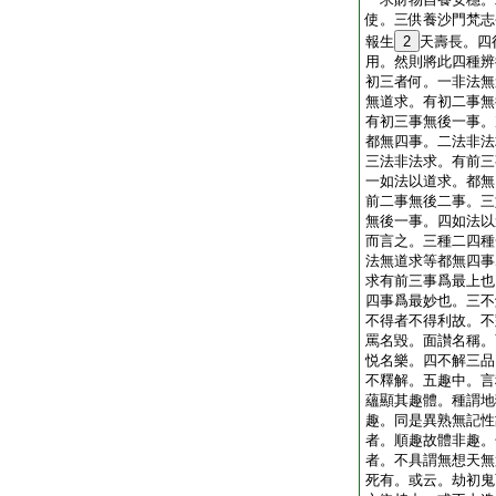
使。三供養沙門梵志
報生
2
天壽長。四
用。然則將此四種辨
初三者何。一非法無
無道求。有初二事無
有初三事無後一事。
都無四事。二法非法
三法非法求。有前三
一如法以道求。都無
前二事無後二事。三
無後一事。四如法以
而言之。三種二四種
法無道求等都無四事
求有前三事爲最上也
四事爲最妙也。三不
不得者不得利故。不
罵名毀。面讃名稱。
悦名樂。四不解三品
不釋解。五趣中。言
蘊顯其趣體。種謂地
趣。同是異熟無記性
者。順趣故體非趣。
者。不具謂無想天無
死有。或云。劫初鬼