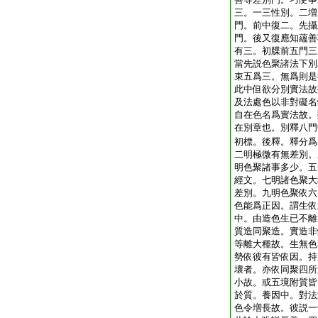
三。一三性別。二増
門。前中復二。先攝
門。後又復應知蘊善
有三。初牒前五門三
當先説色聚諸法下別
束五爲三。無爲則是
此中但欲分別實法故
及法處色以非對礙名
自在色名爲實法故。
在別章也。別釋八門
初標。後釋。釋分爲
二明極微有無差別。
明色聚諸事多少。五
經文。七明諸色聚大
差別。九明色聚依六
色能爲正因。謂生依
中。由造色生已不離
質造同聚造。實造非
等離大種故。生無色
勢依彼有皆依因。持
壞者。亦依同聚四所
小故。或五境附質皆
於質。養因中。對法
色令増長故。彼説一