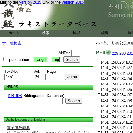
Link to the
version 2015
Link to the
version 2018
T1451_.24.0233c19
T1451_.24.0233c20
T1451_.24.0233c21
T1451_.24.0233c22
T1451_.24.0233c23
T1451_.24.0233c24
ホーム
検索
ご挨拶
組織
利
T1451_.24.0233c25
T1451_.24.0233c26
大正蔵検索
根本説一切有部毘奈耶雜
T1451_.24.0233c27
T1451_.24.0233c28
229
230
231
T1451_.24.0233c29
punctuation
Hangul
Eng
T1451_.24.0234a01
T1451_.24.0234a02
TextNo.
Vol.
Page
T1451_.24.0234a03
T1451_.24.0234a04
T1451_.24.0234a05
INBUDS
T1451_.24.0234a06
T1451_.24.0234a07
INBUDS
(Bibliographic Database)
Search
T1451_.24.0234a08
T1451_.24.0234a09
T1451_.24.0234a10
T1451_.24.0234a11
Digital Dictionary of Buddhism
T1451_.24.0234a12
T1451_.24.0234a13
電子佛教辭典
パスワードがない場合は「guest」でログインしてくださ
T1451_.24.0234a14