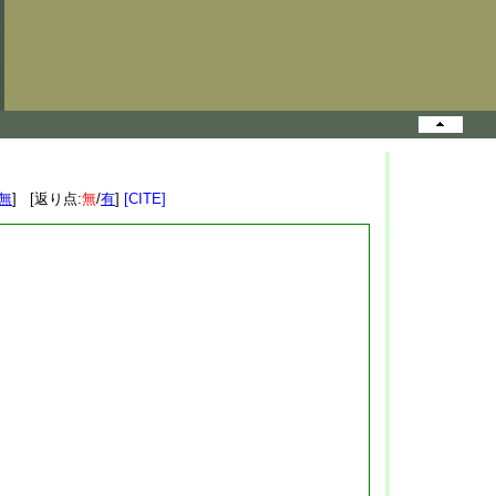
無
] [返り点:
無
/
有
]
[CITE]