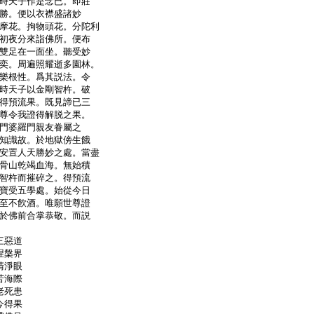
時天子作是念已。即莊
勝。便以衣襟盛諸妙
摩花。拘物頭花。分陀利
初夜分來詣佛所。便布
雙足在一面坐。聽受妙
奕。周遍照耀逝多園林。
樂根性。爲其説法。令
時天子以金剛智杵。破
得預流果。既見諦已三
尊令我證得解脱之果。
門婆羅門親友眷屬之
知識故。於地獄傍生餓
安置人天勝妙之處。當盡
骨山乾竭血海。無始積
智杵而摧碎之。得預流
寶受五學處。始從今日
至不飮酒。唯願世尊證
於佛前合掌恭敬。而説
三惡道
涅槃界
清淨眼
苦海際
老死患
今得果