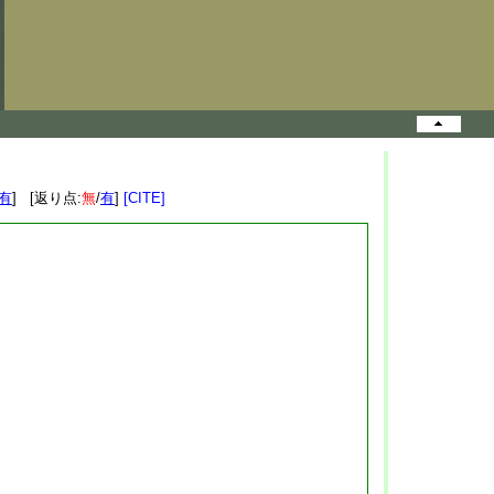
有
] [返り点:
無
/
有
]
[CITE]