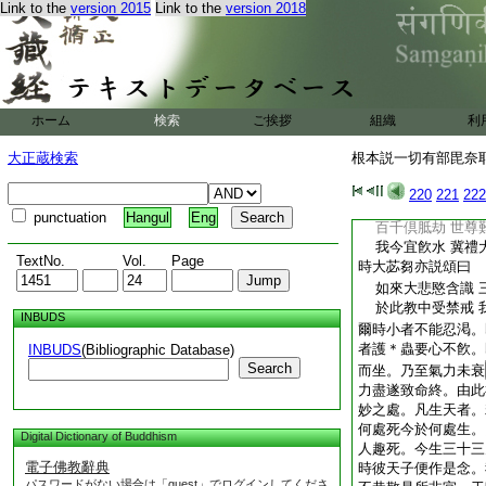
Link to the
version 2015
Link to the
version 2018
苾芻不應輒離三衣而
苾芻不應故心而不持
第一門第七子攝頌曰
水羅有五種 器共
露形噉飮食 洗浴
縁在室羅伐城。于時
ホーム
検索
ご挨拶
組織
利
羅伐城禮世尊足。倶
可得。熱渇逼身到一
大正蔵検索
根本説一切有部毘奈耶雜
疾觀水欲飮除渇。即
再三隨處皆有。二人
220
221
222
命。今遭渇逼事欲如
punctuation
Hangul
Eng
百千倶胝劫 世尊
我今宜飮水 冀禮
TextNo.
Vol.
Page
時大苾芻亦説頌曰
如來大悲愍含識 
於此教中受禁戒 
INBUDS
爾時小者不能忍渇。
者護＊蟲要心不飮。
INBUDS
(Bibliographic Database)
Search
而坐。乃至氣力未衰
力盡遂致命終。由此
妙之處。凡生天者。
何處死今於何處生。
Digital Dictionary of Buddhism
人趣死。今生三十三
電子佛教辭典
時彼天子便作是念。
パスワードがない場合は「guest」でログインしてくださ