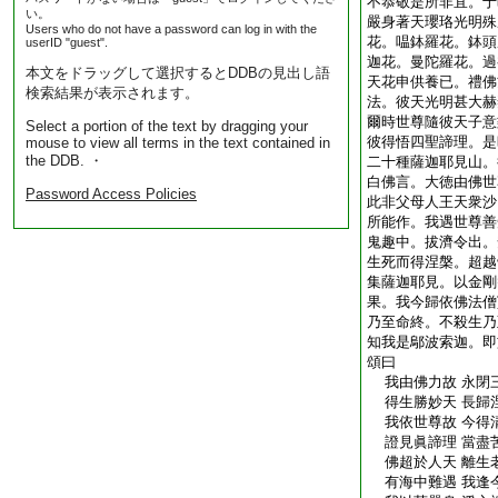
不恭敬是所非宜。于
い。
嚴身著天瓔珞光明殊
Users who do not have a password can log in with the
花。嗢鉢羅花。鉢頭
userID "guest".
迦花。曼陀羅花。過
本文をドラッグして選択するとDDBの見出し語
天花申供養已。禮佛
検索結果が表示されます。
法。彼天光明甚大赫
爾時世尊隨彼天子意
Select a portion of the text by dragging your
彼得悟四聖諦理。是
mouse to view all terms in the text contained in
the DDB. ・
二十種薩迦耶見山。
白佛言。大徳由佛世
Password Access Policies
此非父母人王天衆沙
所能作。我遇世尊善
鬼趣中。拔濟令出。
生死而得涅槃。超越
集薩迦耶見。以金剛
果。我今歸依佛法僧
乃至命終。不殺生乃
知我是鄔波索迦。即
頌曰
我由佛力故 永閉
得生勝妙天 長歸
我依世尊故 今得
證見眞諦理 當盡
佛超於人天 離生
有海中難遇 我逢