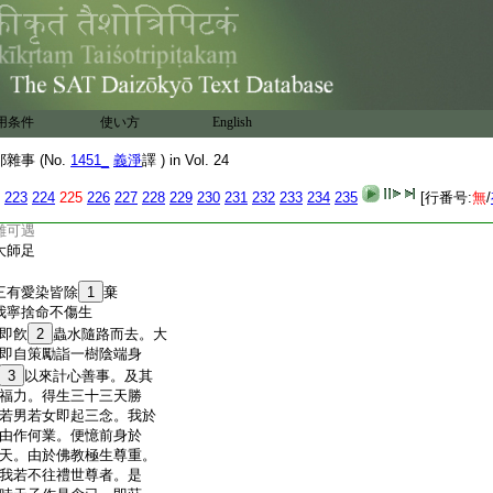
宿。非尼師但那。然諸
去。忘念者無犯
一處食
事應知
南方有二苾芻。欲往室
用条件
使い方
English
無水羅。於其中路無水
池所。一人報言具壽。可
事 (No.
1451_
義淨
譯 ) in Vol. 24
便鑒察見水有蟲。如是
議曰。水既有蟲飮便害
223
224
225
226
227
228
229
230
231
232
233
234
235
[行番号:
無
/
何。時小苾芻即説頌曰」
難可遇
大師足
三有愛染皆除
1
棄
我寧捨命不傷生
即飮
2
蟲水隨路而去。大
即自策勵詣一樹陰端身
3
以來計心善事。及其
福力。得生三十三天勝
若男若女即起三念。我於
由作何業。便憶前身於
天。由於佛教極生尊重。
我若不往禮世尊者。是