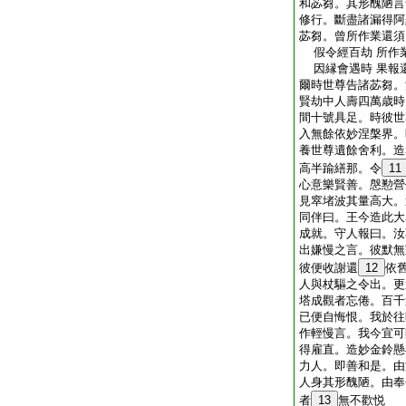
和苾芻。其形醜陋言
修行。斷盡諸漏得阿
苾芻。曾所作業還須
假令經百劫 所作
因縁會遇時 果報
爾時世尊告諸苾芻。
賢劫中人壽四萬歳時
間十號具足。時彼世
入無餘依妙涅槃界。
養世尊遺餘舍利。造
高半踰繕那。令
11
心意樂賢善。慇懃營
見窣堵波其量高大。
同伴曰。王今造此大
成就。守人報曰。汝
出嫌慢之言。彼默無
彼便收謝還
12
依
人與杖驅之令出。更
塔成觀者忘倦。百千
已便自悔恨。我於往
作輕慢言。我今宜可
得雇直。造妙金鈴懸
力人。即善和是。由
人身其形醜陋。由奉
者
13
無不歡悦