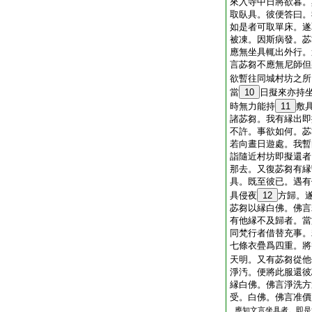
來入寺中日將欲暮。
取臥具。彼便答曰。
如是者可取單床。遂
被凍。因斯病發。苾
應無坐具輒出外行。
言苾芻不應無尼師但
欲暫往同城村坊之所
當
10
日擬來亦持
時無力能持
11
敷
諸苾芻。我有縁出即
不許。事欲如何。苾
若向晝日遊處。我暫
詣隨近村坊即擬還者
那去。又復苾芻有縁
具。既至彼已。遇有
具侵夜
12
方歸。
苾芻以縁白佛。佛言
有他縁不及歸者。當
同梵行者借替充事。
七條衣疊爲四重。將
天明。又有苾芻從他
淨汚。便將此服還彼
縁白佛。佛言淨洗方
受。白佛。佛言准價
應知文言坐具者。即是