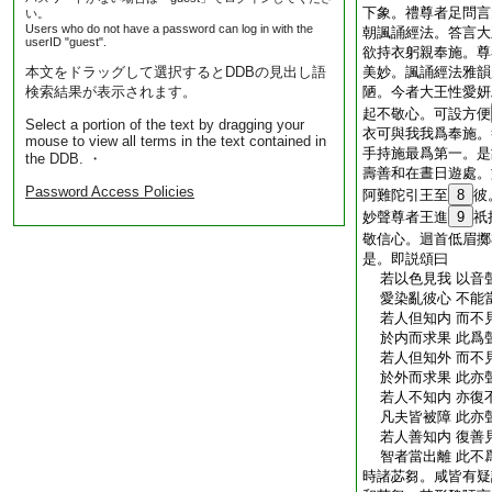
下象。禮尊者足問言
い。
Users who do not have a password can log in with the
朝諷誦經法。答言大
userID "guest".
欲持衣躬親奉施。尊
本文をドラッグして選択するとDDBの見出し語
美妙。諷誦經法雅韻
検索結果が表示されます。
陋。今者大王性愛妍
起不敬心。可設方便
Select a portion of the text by dragging your
衣可與我我爲奉施。
mouse to view all terms in the text contained in
手持施最爲第一。是
the DDB. ・
壽善和在晝日遊處。
Password Access Policies
阿難陀引王至
8
彼
妙聲尊者王進
9
祇
敬信心。迴首低眉擲
是。即説頌曰
若以色見我 以音
愛染亂彼心 不能
若人但知内 而不
於内而求果 此爲
若人但知外 而不
於外而求果 此亦
若人不知内 亦復
凡夫皆被障 此亦
若人善知内 復善
智者當出離 此不
時諸苾芻。咸皆有疑