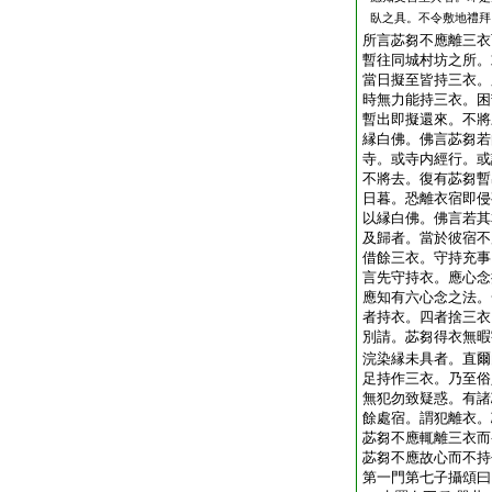
臥之具。不令敷地禮拜
所言苾芻不應離三衣
暫往同城村坊之所。
當日擬至皆持三衣。
時無力能持三衣。困
暫出即擬還來。不將
縁白佛。佛言苾芻若
寺。或寺内經行。或
不將去。復有苾芻暫
日暮。恐離衣宿即侵
以縁白佛。佛言若其
及歸者。當於彼宿不
借餘三衣。守持充事
言先守持衣。應心念
應知有六心念之法。
者持衣。四者捨三衣
別請。苾芻得衣無暇
浣染縁未具者。直爾
足持作三衣。乃至俗
無犯勿致疑惑。有諸
餘處宿。謂犯離衣。
苾芻不應輒離三衣而
苾芻不應故心而不持
第一門第七子攝頌曰