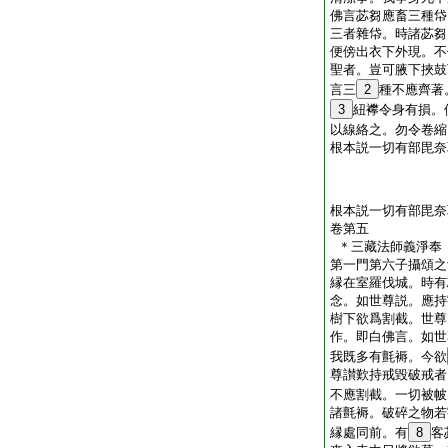
佛言苾芻應畜三種帒
三者雜帒。時諸苾芻
便傍出衣下外現。不
聖者。豈可腋下挾鼓
言三
2
種不應齊著
3
紐襻令身有損。
以線絡之。勿令卷縮
根本説一切有部毘奈
根本説一切有部毘奈
卷第五
＊三藏法師義淨
第一門第六子攝頌之
縁在室羅伐城。時有
念。如世尊説。應持
樹下欲爲割截。世尊
作。即白佛言。如世
我既多有氈褥。今欲
尊讃歎持戒毀破戒者
不應割截。一切被帔
諸氈褥。破碎之物若
縁處同前。有
8
客