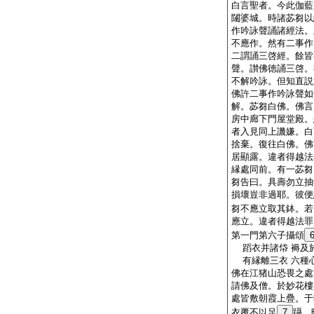
白言聖者。今此伽藍
闥婆城。時諸苾芻以
作吟詠聲誦諸經法。
不應作。然有二事作
二謂誦三啓經。餘皆
聲。讃佛徳誦三啓。
不解吟詠。但知直説
佛許二事作吟詠聲如
解。苾芻白佛。佛言
房中廊下門屋堂殿。
者入見同上譏嫌。白
捨棄。復往白佛。佛
居顯露。違者得越法
縁處同前。有一苾芻
芻告曰。具壽勿立抽
損壞豈非過耶。彼便
芻不應立取其鉢。若
應立。違者得越法罪
第一門第六子攝頌
蹈衣并諸帒 褥及
有縁離三衣 六種
佛在江猪山恐畏之處
請佛及僧。於妙花樓
處皆敷朝霞上疊。于
衣覆不以足
7
躡。