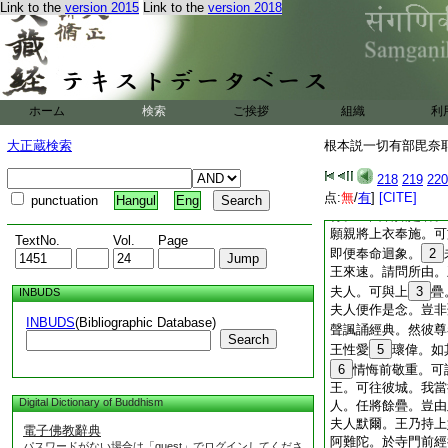
Link to the
version 2015
Link to the
version 2018
擁護佛法使長存 
諸有聽徒來至此 
常於人世起慈心 
願諸世界常安隱 
所有罪業並銷除 
恒用戒香塗瑩體 
ホーム
検索
ご挨拶
組織
利
菩提
1
妙花遍莊
時彼象王聞斯頌已。
大正蔵検索
根本説一切有部毘奈耶雜
足而行。任彼驅馳隨
故此象今隨意行。御
218
219
220
点:
聖者。美妙音聲諷誦
無
/
有
]
[CITE]
punctuation
Hangul
Eng
行。王曰若如是者。
願親將上衣奉施。可
TextNo.
Vol.
Page
即便奉命迴象。
2
王來速。請問所由。
夫人。可與上
3
疊
INBUDS
夫人便作是念。豈非
INBUDS
(Bibliographic Database)
聲諷誦經典。然彼尊
Search
王性愛
5
瓌偉。如
6
情悔前敬重。可
王。可往彼城。我當
Digital Dictionary of Buddhism
人。任將餘疊。豈由
夫人默爾。王乃持上
電子佛教辭典
阿難陀。於寺門前經
パスワードがない場合は「guest」でログインしてくださ