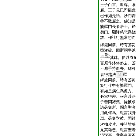
王子白言。世尊。唯
履。王子見已即攝敷
已作如是語。沙門喬
疊不敢履之。佛知是
婆羅門長者居士。於
芻曰。願降慈悲爲踐
故。作諸行無常想而
縁處同前。時有苾芻
墮遂破。因斯闕事以
手
其鉢。便以衣
言應作鉢帒盛去。苾
不應手持而去。應可
者得越法
8
羅
縁處同前。時有苾芻
於行伴中有婆羅門。
有如是病仁爲處方。
必當得差。報言渉路
子善閑諸藥。從彼求
詣苾芻所。問言聖者
用此何爲。報言我身
惠。苾芻對彼。開鉢
次抽皮片。并諸雜藥
見其雜惡。報言聖者
清潔事。我寧身死不