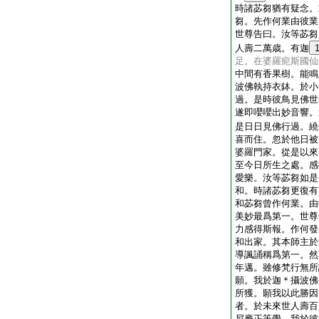
時諸苾芻猶有疑念。
芻。先作何業由彼業
世尊告曰。汝等苾芻
人壽二萬歳。有迦
足。在婆羅痆斯國仙
中間有香果樹。能鳴
波佛執持衣鉢。於小
過。是時彼鳥見佛世
遂即嚶嚶出妙音響。
是日日見佛行過。繞
喜而住。忽於他日被
婆羅門家。從是以來
至今日所生之處。感
愛樂。汝等苾芻如是
和。時諸苾芻更復有
和苾芻曾作何業。由
美妙最爲第一。世尊
力感得斯報。作何發
和出家。其本師主於
導諷誦稱爲第一。然
年邁。雖修梵行無所
願。我於迦＊攝波佛
所獲。願我以此勝因
者。於未來世人壽百
尼應正等覺。我於彼