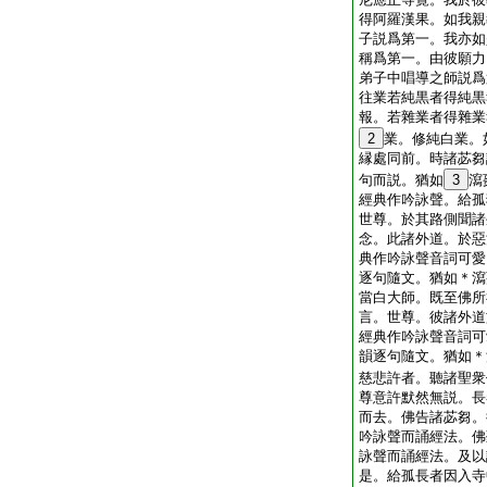
得阿羅漢果。如我親
子説爲第一。我亦如
稱爲第一。由彼願力
弟子中唱導之師説爲
往業若純黒者得純黒
報。若雜業者得雜業
2
業。修純白業。
縁處同前。時諸苾芻
句而説。猶如
3
瀉
經典作吟詠聲。給孤
世尊。於其路側聞諸
念。此諸外道。於惡
典作吟詠聲音詞可愛
逐句隨文。猶如＊瀉
當白大師。既至佛所
言。世尊。彼諸外道
經典作吟詠聲音詞可
韻逐句隨文。猶如＊
慈悲許者。聽諸聖衆
尊意許默然無説。長
而去。佛告諸苾芻。
吟詠聲而誦經法。佛
詠聲而誦經法。及以
是。給孤長者因入寺