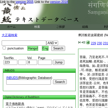
Link to the
version 2015
Link to the
version 2018
ホーム
検索
ご挨拶
組織
利
大正蔵検索
摩訶般若波羅蜜經 (N
229
230
231
punctuation
Hangul
Eng
菩薩。乃至老死不
TextNo.
Vol.
Page
レ
老死如離
老死如
。
二
一
哉善哉。如
是須菩
レ
可
得故。般若波羅
INBUDS
レ
レ
學
。於
須菩提意
一
二
一
INBUDS
(Bibliographic Database)
世尊。受想行識是菩
Search
須菩提意
云何。色
一
受想行識常。是菩薩
常是菩薩義不。不也
是菩薩義不。不也世
Digital Dictionary of Buddhism
也世尊。受想行識樂
電子佛教辭典
尊。色苦是菩薩義不
パスワードがない場合は「guest」でログインしてくださ