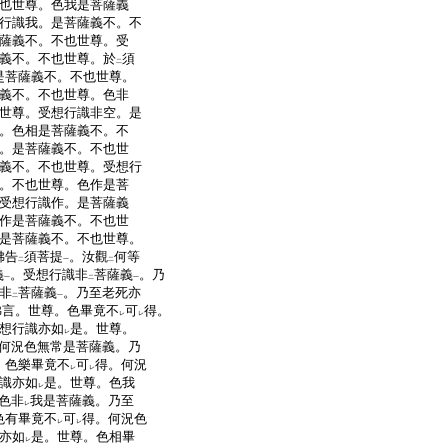
也世尊。色我是菩薩義
行識我。是菩薩義不。不
薩義不。不也世尊。受
義不。不也世尊。於
須
二
是菩薩義不。不也世尊。
義不。不也世尊。色非
世尊。受想行識非空。是
。色相是菩薩義不。不
。是菩薩義不。不也世
義不。不也世尊。受想行
。不也世尊。色作是菩
受想行識作。是菩薩義
作是菩薩義不。不也世
是菩薩義不。不也世尊。
佛告
須菩提
。汝觀
何等
二
一
二
義
。受想行識非
菩薩義
。乃
一
二
一
非
菩薩義
。乃至老死亦
二
一
佛言。世尊。色畢竟不
可
得。
レ
レ
想行識亦如
是。世尊。
レ
何況色無常是菩薩義。乃
。色樂畢竟不
可
得。何況
レ
レ
識亦如
是。世尊。色我
レ
色非
我是菩薩義。乃至
レ
色有畢竟不
可
得。何況色
レ
レ
亦如
是。世尊。色相畢
レ