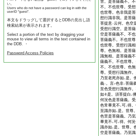
苦。是菩薩義不。不
い。
不。不也世尊。受想
Users who do not have a password can log in with the
userID "guest".
也世尊。色非我是菩
想行識非我。是菩薩
本文をドラッグして選択するとDDBの見出し語
菩提意
云何。色空
検索結果が表示されます。
一
受想行識空。是菩薩
空是菩薩義不。不也
Select a portion of the text by dragging your
mouse to view all terms in the text contained in
菩薩義不。不也世尊
the DDB. ・
也世尊。受想行識相
尊。色無相。是菩薩
Password Access Policies
識無相。是菩薩義不
薩義不。不也世尊。
不。不也世尊。色無
尊。受想行識無作。
乃至老死亦如
是。
レ
義
。言
色非
菩薩
一
下
二
至色受想行識無作。
如
是。須菩提白
レ
何況色是菩薩義。受
色常畢竟不
可
得。
レ
レ
至識亦如
是。世尊
レ
色苦是菩薩義。乃至
畢竟不
可
得。何況
レ
レ
識亦如
是。世尊。
レ
空是菩薩義。乃至識