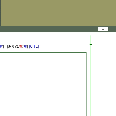
有
] [返り点:
有
/
無
]
[CITE]