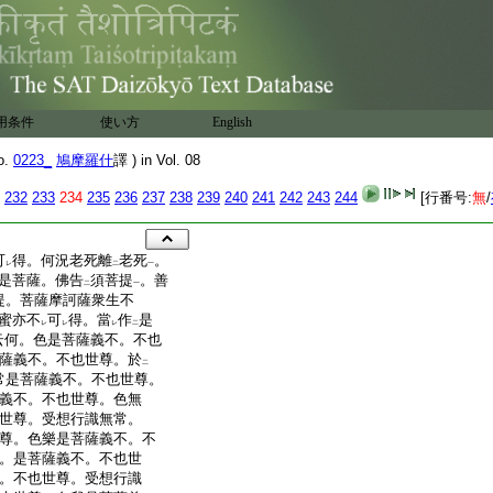
用条件
使い方
English
o.
0223_
鳩摩羅什
譯 ) in Vol. 08
232
233
234
235
236
237
238
239
240
241
242
243
244
[行番号:
無
/
可
得。何況老死離
老死
。
レ
二
一
是菩薩。佛告
須菩提
。善
二
一
提。菩薩摩訶薩衆生不
蜜亦不
可
得。當
作
是
レ
レ
レ
二
云何。色是菩薩義不。不也
薩義不。不也世尊。於
二
常是菩薩義不。不也世尊。
義不。不也世尊。色無
世尊。受想行識無常。
尊。色樂是菩薩義不。不
。是菩薩義不。不也世
。不也世尊。受想行識