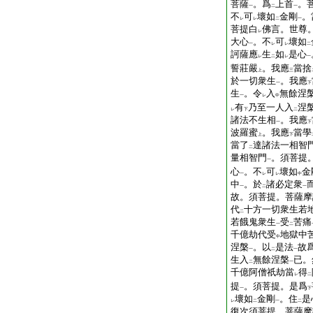
菩薩
。爲
上首
。
一
二
一
不
可
壞如
金剛
。
レ
レ
二
一
菩提白
佛言。世尊
レ
大心
。不
可
壞如
一
レ
レ
二
訶薩應
生
如
是心
レ
二
レ
一
誓莊嚴
。我應
當捨
上
三
於一切衆生
。我應
一
下
生
。令
入
無餘涅
一
レ
中
有
乃至一人入
涅
レ
下
二
諸法不生相
。我應
一
下
波羅蜜
。我應
當學
上
下
當了
達諸法一相智
二
量相智門
。須菩提
一
心
。不
可
壞如
金
一
レ
レ
中
中
。於
諸必定衆
一
二
一
故。須菩提。菩薩摩
代
十方一切衆生若
二
若餓鬼衆生
受
苦痛
一
二
千億劫代受
地獄中
中
涅槃
。以
是法
故
一
二
一
生入
無餘涅槃
已。
二
一
千億阿僧祇劫當
得
レ
二
提
。須菩提。是爲
一
下
壞如
金剛
。住
是
レ
二
一
二
復次須菩提。菩薩摩