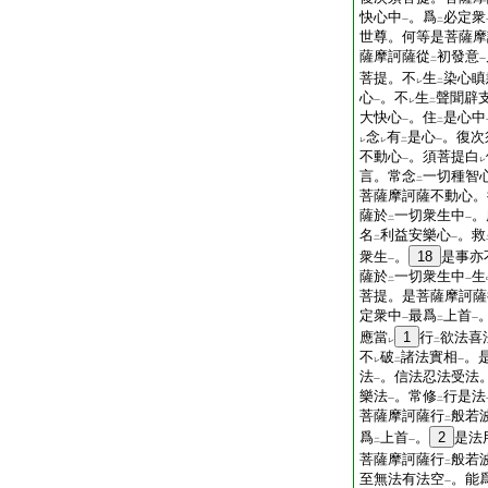
快心中
。爲
必定衆
一
二
世尊。何等是菩薩摩
薩摩訶薩從
初發意
二
一
菩提。不
生
染心瞋
レ
二
心
。不
生
聲聞辟
一
レ
二
大快心
。住
是心中
一
二
念
有
是心
。復次
レ
レ
二
一
不動心
。須菩提白
一
レ
言。常念
一切種智
二
菩薩摩訶薩不動心。
薩於
一切衆生中
。
二
一
名
利益安樂心
。救
二
一
衆生
。
18
是事亦
一
薩於
一切衆生中
生
二
一
菩提。是菩薩摩訶薩
定衆中
最爲
上首
一
二
一
應當
1
行
欲法喜
レ
二
不
破
諸法實相
。
レ
二
一
法
。信法忍法受法
一
樂法
。常修
行是法
一
二
菩薩摩訶薩行
般若
二
爲
上首
。
2
是法
二
一
菩薩摩訶薩行
般若
二
至無法有法空
。能
一