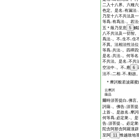
二
一
二入十八界。六種六
色定。是名
有漏法
二
一
乃至十八不共法及一
等爲
有爲法
。若法
二
一
五＊蔭乃至意
5
觸
八不共法及一切智。
爲法
。不
生不
住
一
レ
レ
不異。法相法性法位
等爲
共法
。四禪四
二
一
是名
共法
。何等名
二
一
不共法。是名
不共
二
空法中
。不
應
6
一
レ
法不
二相
不
動故
二
一
レ
＊摩訶般若波羅蜜
云摩訶
薩品
爾時須菩提白
佛言
レ
訶薩
。佛告
須菩提
一
二
上首
。是故名
摩訶
一
二
何等爲
必定衆
。是
二
一
告
須菩提
。必定衆
二
一
陀含阿那含阿羅漢辟
至阿
11
惟越致地