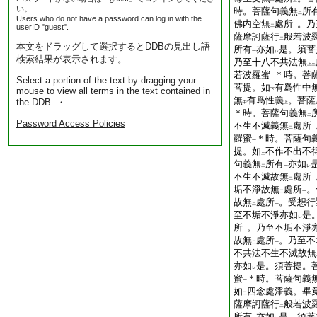
中
上
い。
時。菩薩句義無
所
二
Users who do not have a password can log in with the
佛内空無
處所
。乃
userID "guest".
二
一
薩摩訶薩行
般若波
二
本文をドラッグして選択するとDDBの見出し語
所有
亦如
是。須菩
一
レ
検索結果が表示されます。
乃至十八不共法無
上
三
若波羅蜜
＊時。菩
一
Select a portion of the text by dragging your
菩提。如
有爲性中
mouse to view all terms in the text contained in
下
無
有爲性義
。菩薩
the DDB. ・
中
上
＊時。菩薩句義無
二
Password Access Policies
不生不滅義無
處所
二
一
羅蜜
＊時。菩薩句
一
提。如
不作不出不
三
句義無
所有
亦如
二
一
レ
不生不滅故無
處所
二
一
垢不淨故無
處所
。
二
一
故無
處所
。受想行
二
一
至不垢不淨亦如
是
レ
所
。乃至不垢不淨
一
故無
處所
。乃至不
二
一
不共法不生不滅故無
亦如
是。須菩提。
レ
蜜
＊時。菩薩句義
一
如
四念處淨義。畢
二
薩摩訶薩行
般若波
二
所有
亦如
是。須菩