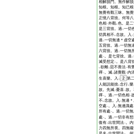
相解脱門。無作解脱
知根。知根。知已根
無覺有觀三昧。無覺
正憶八背捨。何等八
色相
外觀
色。是二
一
レ
是三背捨。過
一切
二
切異相不
念故。入
レ
二
過
一切無邊＊虚空
二
五背捨。過
一切無
二
六背捨。過
一切無
二
處
。是七背捨。過
一
二
滅受想定
。是八背
一
欲離
惡不善法
有
レ
二
一
禪
。滅
諸覺觀
内
一
二
一
生喜樂。入
2
第
二
人能説能捨
念行
樂
レ
レ
故。先滅
憂喜
故。
二
一
禪
。過
一切色相
一
二
一
不
念故。入
無邊＊
レ
二
空處
。入
無邊識處
一
二
所有處
。過
一切無
一
二
處
。過
一切非有想
一
二
復有
出世間法
。内
二
一
力四無所畏。四無礙
是名
出世間法
。何