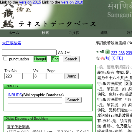
無
有
實義
。如焔
Link to the
version 2015
Link to the
version 2018
レ
二
一
レ
有
實義
。菩薩句
レ
二
一
譬如
如法性法相法
二
義無
所有
亦如
是
二
一
レ
有
義。幻人受想行
レ
レ
行
般若波羅蜜
12
二
一
ホーム
検索
ご挨拶
組織
利
是。須菩提。如
幻
レ
二
義。須菩提。如
幻
レ
二
大正蔵検索
摩訶般若波羅蜜經 (N
義。眼觸
13
因縁
レ
有
義。菩薩摩訶
レ
237
238
239
句義無
所有
亦如
二
一
レ
点:
有
/
無
]
[CITE]
punctuation
Hangul
Eng
空
15
時無
有
義
一
レ
レ
義。菩薩摩訶薩行
レ
二
TextNo.
Vol.
Page
義無
所有
亦如
是
二
一
レ
處乃至十八不共法
一
行
般若波羅蜜
2
二
一
INBUDS
是。須菩提。如
多
レ
二
佛陀。色無
有
義
INBUDS
(Bibliographic Database)
レ
行
般若波羅蜜
＊時
Search
二
一
是。須菩提。如
多
レ
二
佛陀。受想行識無
摩訶薩行
般若波羅
二
Digital Dictionary of Buddhism
有
亦如
是。須菩提
一
レ
無
處所
。色乃至法
電子佛教辭典
二
一
縁生受無
處所
。菩
パスワードがない場合は「guest」でログインしてくださ