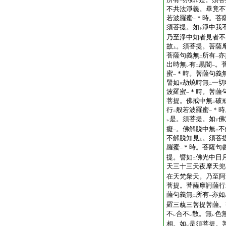
一
レ
不共法淨義。畢竟不
若波羅蜜
＊時。菩
一
須菩提。如
淨中我
下
乃至淨中知者見者不
故
。須菩提。菩薩
上
菩薩句義無
所有
亦
二
一
出時無
有
黒闇
。
レ
二
一
蜜
＊時。菩薩句義
一
譬如
劫燒時無
一切
三
二
波羅蜜
＊時。菩薩
一
菩提。佛戒中無
破
二
行
般若波羅蜜
＊時
二
一
是。須菩提。如
佛
レ
下
癡
。佛解脱中無
不
一
二
不解脱知見
。須菩
上
羅蜜
＊時。菩薩句
一
提。譬如
佛光中日
二
天三十三天夜摩天兜
在天梵衆天。乃至阿
菩提。菩薩摩訶薩行
薩句義無
所有
亦如
二
一
羅三藐三菩提菩薩。
不
合不
散。無
色
レ
レ
レ
相。如
是須菩提。
レ