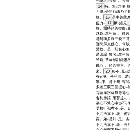
弗語
須菩提
。菩薩
二
一
14
時。無
方便
二
一
＊得
受想行識乃至
二
故。
16
是中菩薩
便力
17
斷
諸見
一
二
故。爾時須菩提白
レ
以爲
摩訶薩
。佛言
二
一
是阿耨多羅三藐三菩
聲聞辟支佛心。何以
繋故。是一切智心無
是因縁
故名
摩訶薩
一
二
等爲
菩薩摩訶薩無
二
佛心
。須菩提言。
一
來。
20
終不
見
レ
二
有
淨。舍利弗。若
無
淨。是中無
聲聞
レ
二
多羅三藐三菩提心
一
菩薩摩訶薩無等等心
舍利弗語
須菩提
。
二
一
漏心不繋心中亦不
レ
受想行識亦不
著。
レ
不共法亦不
著。何
レ
言。如
是如
是。舍
レ
レ
不共法亦不
著。舍
レ
心亦無漏不繋性空故