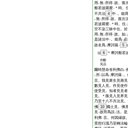
用
無
所得
故。復
レ
二
一
般若波羅蜜
＊時。
一
不共法
4
中
。能
一
無
所得
故。復次
レ
二
一
若波羅蜜
＊時。住
一
二
空不染三昧中住。於
用
無
所得
故。如
レ
二
一
レ
是諸法中
。能爲
必
一
二
故名爲
摩訶薩
5
二
一
◎
6
＊摩訶般若
作斷
見品
爾時慧命舍利弗白
レ
所
以爲
摩訶薩
。
レ
三
二
一
言。我見衆生見壽見
數見人見。作見使作
使受見。知者見見者
見。＊蔭見入見界見
乃至十八不共法見。
佛
10
國土見。佛
見
故而爲説
法。是
一
レ
利弗
言。何因縁故
一
受想行識乃至轉法輪