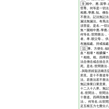
9
相中。應
當學
二
一
世尊。何等是一切法
相應
學應
知。佛告
レ
レ
不善法。記法無記法
漏法無漏法。有爲法
須菩提。是名
一切
二
無＊閡相中應
學應
レ
レ
何等名
世間善法
。
二
一
者。孝
順父母
。供
二
一
布施福處。持戒福處
11
事。方便生
福
二
血＊相壞＊相膿爛＊
＊相燒。相。四禪四
法念僧念戒念捨念天
死。是名
世間善法
二
一
與取邪婬妄語兩舌
レ
邪見。是十不善道等
法。若善法若不善法
無記身業口業意業。
十二入十八界。無記
名
世間法
。世間法
二
一
十善道。四禪四無量
法
。何等名
出世間
一
二
足五根五力七覺分八