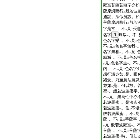
レ
羅蜜菩薩菩薩字亦如
薩摩訶薩行
般若波
二
施設。法假施設。如
菩薩摩訶薩行
般若
二
字是常
。不
見
受
一
レ
二
名字
9
無常
。不
一
レ
色名字樂
。不
見
一
レ
二
不
見
色名字無我
レ
二
一
名字無相
。不
見
一
レ
二
寂滅
。不
見
色名
一
レ
二
見
色名字生
。不
レ
二
一
レ
内
。不
見
色名字
一
レ
二
想行識亦如
是。眼
レ
諸受。乃至意法意識
亦如
是。何以故。
レ
蜜
。般若波羅蜜字
一
不
見。無爲性中亦
レ
若波羅蜜
。是法皆
一
若波羅蜜
。住
不壞
一
二
般若波羅蜜
。不
見
一
レ
薩
。不
見
菩薩字
一
レ
二
一
見
般若波羅蜜
。
レ
二
一
菩薩
。不
見
菩薩
一
レ
二
若波羅蜜
時。但知
一
二