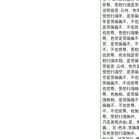
一
二
一
世尊。受想行識是菩
須菩提意
云何。色
一
受想行識常。是菩薩
常是菩薩義不。不也
是菩薩義不。不也世
也世尊。受想行識樂
尊。色苦是菩薩義不
苦。是菩薩義不。不
不。不也世尊。受想
也世尊。色非我是菩
想行識非我。是菩薩
菩提意
云何。色空
一
受想行識空。是菩薩
空是菩薩義不。不也
菩薩義不。不也世尊
也世尊。受想行識相
尊。色無相。是菩薩
識無相。是菩薩義不
薩義不。不也世尊。
不。不也世尊。色無
尊。受想行識無作。
乃至老死亦如
是。
レ
義
。言
色非
菩薩
一
下
二
至色受想行識無作。
如
是。須菩提白