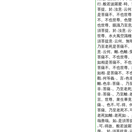
行
般若波羅蜜
時。
二
一
菩提。於
汝意
云何
二
一
是菩薩不。不也世尊
不。不也世尊。色聲
也世尊。眼識乃至意
須菩提。於
汝意
云
二
一
世尊。水火風空識種
須菩提意
云何。無
一
乃至老死是菩薩不。
意
云何。離
色離
一
レ
二
菩薩不。不也世尊。
如相是菩薩不。不也
菩薩不。不也世尊。
如相
是菩薩不。不
一
觀
何等義
。言
色
二
一
下
離
色非
菩薩
。乃
レ
二
一
非
菩薩
。乃至老死
二
一
非
菩薩
。乃至離
二
一
二
言。世尊。衆生畢竟
薩
。色不
可
得。
一
レ
レ
菩薩。乃至老死不
レ
老死如離
老死如
。
二
一
哉善哉。如
是須菩
レ
可
得故。般若波羅
レ
レ
學
。於
須菩提意