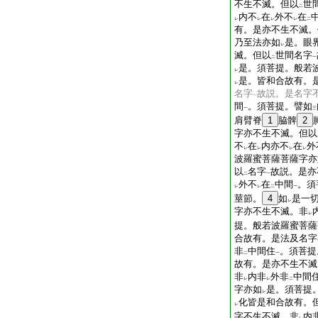
不生不滅。但以
世
二
内不
在
外不
在
レ
レ
レ
レ
二
有。是亦不生不滅。
乃至法亦如
是。眼
レ
滅。但以
世間名字
二
一
是。須菩提。般若
レ
是。皆和合故有。
レ
名字
故説。是名字
一
間
。須菩提。譬如
一
三
肩臂脊
1
脇髀
2
字亦不生不滅。但以
不
在
内亦不
在
外
レ
レ
レ
レ
波羅蜜菩薩菩薩字亦
以
名字
故説。是亦
二
一
外不
在
中間
。須
レ
レ
二
一
莖節。
4
如
是一
レ
字亦不生不滅。非
レ
提。般若波羅蜜菩薩
合故有。是法及名字
非
中間住
。須菩提
二
一
故有。是亦不生不滅
非
内非
外非
中間
レ
レ
二
字亦如
是。須菩提
レ
化皆是和合故有。
レ
字不生不滅。非
内