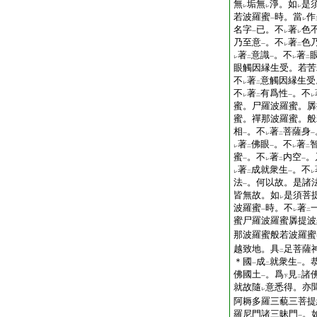
無
垢無
淨。如
是
レ
レ
レ
若波羅蜜
時。當
作
一
レ
名字
已。不
著
色
一
レ
レ
乃至意
。不
著
色
一
レ
二
著
意識
。不
著
レ
二
一
レ
二
眼觸因縁生受。若苦
不
著
意觸因縁生受
レ
二
不
著
有爲性
。不
レ
二
一
レ
蜜。尸羅波羅蜜。羼
蜜。禪那波羅蜜。般
相
。不
著
菩薩身
一
レ
二
一
著
佛眼
。不
著
レ
二
一
レ
二
蜜
。不
著
内空
。
一
レ
二
一
著
成就衆生
。不
レ
二
一
レ
法
。何以故。是諸
一
皆無故。如
是須菩
レ
波羅蜜
時。不
著
一
レ
二
蜜尸羅波羅蜜羼提波
那波羅蜜般若波羅蜜
越致地。具
足菩薩
二
＊國
成
就衆生
。
一
二
一
佛國土
。爲
見
諸
一
下
二
就故隨
意悉得。亦
レ
阿耨多羅三藐三菩提
羅尼門諸三昧門
。
一