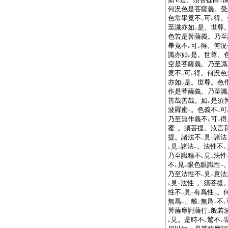
レ
何況色是菩薩義。受
色常畢竟不
可
得。
レ
レ
至識亦如
是。世尊
レ
色苦是菩薩義。乃至
畢竟不
可
得。何況
レ
レ
識亦如
是。世尊。
レ
空是菩薩義。乃至識
竟不
可
得。何況色
レ
レ
亦如
是。世尊。色
レ
作是菩薩義。乃至識
善哉善哉。如
是須
レ
波羅蜜
。色義不
可
一
レ
乃至無作義不
可
得
レ
レ
蜜
。須菩提。汝言
一
提。諸法不
見
諸法
レ
二
見
諸法
。法性不
レ
二
一
レ
乃至識種不
見
法性
レ
二
不
見
眼色眼識性
レ
二
一
乃至法性不
見
意法
レ
二
見
法性
。須菩提
レ
二
一
性不
見
有爲性
。
レ
二
一
無爲
。離
無爲
不
一
二
一
レ
菩薩摩訶薩行
般若
二
見。是時不
驚不
レ
レ
レ