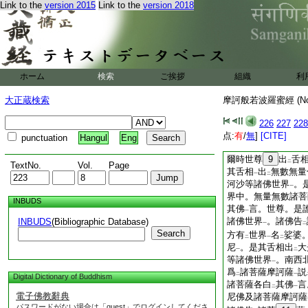
Link to the
version 2015
Link to the
version 2018
大姓。居士大家。轉
阿迦尼吒天
。出
生
一
二
佛諸佛
。因
菩薩
6
一
二
臥具房舍燈燭摩尼眞
銀等諸寶物
生。舍
一
人中若天上若離欲樂
ホーム
検索
ご挨拶
組織
利
薩有
。何以故。舍
一
道
時。住
六波羅蜜
一
二
大正蔵検索
摩訶般若波羅蜜經 (N
成
就衆生
。乃至自
二
一
若波羅蜜
成
就衆生
226
227
228
一
二
薩爲
安
樂一切衆生
点:
有
/
無
]
[CITE]
punctuation
Hangul
Eng
下
二
＊摩訶般若波羅蜜
爾時世尊
9
出
舌
二
TextNo.
Vol.
Page
其舌相
出
無數無量
一
二
河沙等諸佛世界
。
一
界中。無量無數諸菩
INBUDS
其佛
言。世尊。是
一
諸佛世界
。諸佛告
INBUDS
(Bibliographic Database)
一
二
Search
方有
世界
名
娑婆
二
一
二
尼
。是其舌相出
大
一
二
等諸佛世界
。南西
一
爲
諸菩薩摩訶薩
説
二
一
Digital Dictionary of Buddhism
諸菩薩各白
其佛
言
二
一
電子佛教辭典
尼佛及諸菩薩摩訶薩
パスワードがない場合は「guest」でログインしてくださ