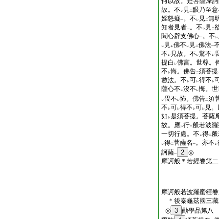
何以故。是菩薩摩訶
故。不
見
眼乃至意
レ
二
婬怒癡
。不
見
無
一
レ
二
知者見者
。不
見
一
レ
二
聞心辟支佛心
。不
一
レ
見
佛不
見
佛法
レ
レ
レ
二
一
不
見故。不
驚不
レ
レ
レ
提白
佛言。世尊。
レ
不
悔。佛告
須菩提
レ
二
數法。不
可
得不
レ
レ
レ
薩心不
沒不
悔。世
レ
レ
畏不
怖。佛告
須
レ
レ
二
不
可
得不
可
見。
レ
レ
レ
レ
如
是須菩提。菩薩
レ
故。應
行
般若波羅
レ
二
一切行處。不
得
般
レ
二
得
菩薩名
。亦不
レ
二
一
レ
訶薩
2
◎
一
摩訶般＊若經卷第二
摩訶般若波羅蜜經卷
＊後秦龜茲國三
◎
3
勸學品第八