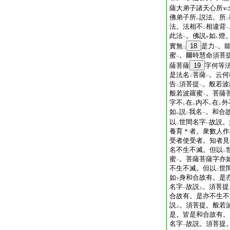
薩大弟子諸天心所
佛弟子所
説法。所
レ
二
法。法相不
相違背
二
一
此法
。佛説
如
燈
一
中
レ
實無
18
是力
。
二
一
蜜
。爾時慧命須菩
一
薩菩薩
19
字何等
是法名
菩薩
。云何
二
一
告
須菩提
。般若波
二
一
般若波羅蜜
。菩薩
一
字不
在
内不
在
外
レ
レ
レ
レ
如
説
我名
。和合
レ
二
一
以
世間名字
故説。
二
一
養育＊者。衆數人作
受者使受者。知者見
名不生不滅。但以
二
蜜
。菩薩菩薩字亦
一
不生不滅。但以
世
二
如
身和合故有。是
下
名字
故説
。須菩提
一
上
合故有。是亦不生不
説
。須菩提。般若
上
是。皆是和合故有。
名字
故説。須菩提
一