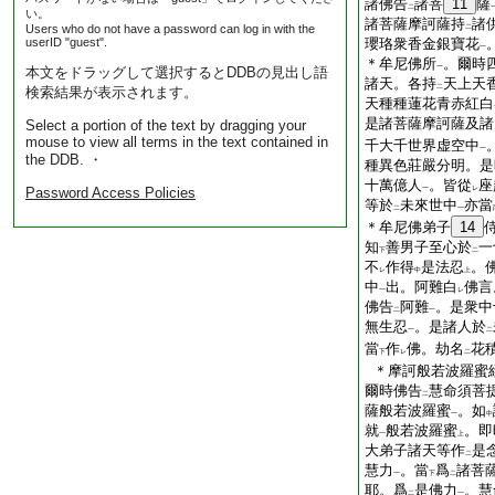
諸佛告
諸菩
11
薩
二
い。
諸菩薩摩訶薩持
諸
Users who do not have a password can log in with the
二
userID "guest".
瓔珞衆香金銀寶花
一
＊牟尼佛所
。爾時
一
本文をドラッグして選択するとDDBの見出し語
諸天。各持
天上天
二
検索結果が表示されます。
天種種蓮花青赤紅白
是諸菩薩摩訶薩及諸
Select a portion of the text by dragging your
mouse to view all terms in the text contained in
千大千世界虚空中
一
the DDB. ・
種異色莊嚴分明。是
十萬億人
。皆從
座
Password Access Policies
一
レ
等於
未來世中
亦當
二
一
＊牟尼佛弟子
14
知
善男子至心於
一
下
二
不
作得
是法忍
。
レ
中
上
中
出。阿難白
佛言
一
レ
佛告
阿難
。是衆中
二
一
無生忍
。是諸人於
一
二
當
作
佛。劫名
花
下
レ
二
＊摩訶般若波羅蜜
爾時佛告
慧命須菩
二
薩般若波羅蜜
。如
一
中
就
般若波羅蜜
。即
一
上
大弟子諸天等作
是
二
慧力
。當
爲
諸菩
一
下
二
耶。爲
是佛力
。慧
二
一