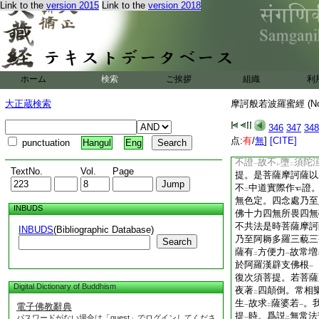
Link to the
version 2015
Link to the
version 2018
我不
應
捨
一切衆
レ
レ
二
有法中
我應當
度。
一
レ
解脱門無作解脱門
一
訶薩。成
就方便力
二
一
脱門
亦不
中道取
一
三
二
復次須菩提。菩薩摩
ホーム
検索
ご挨拶
組織
利
所
謂内空乃至無法
レ
解脱門。爾時菩薩摩
大正蔵検索
摩訶般若波羅蜜經 (N
諸衆生長夜行
我相
二
得法
。爲
衆生
斷
一
二
一
二
346
347
348
藐三菩提
19
時當
一
点:
有
/
無
]
[CITE]
punctuation
Hangul
Eng
門無相無作解脱門
一
不證
故不
墮
須陀
一
レ
二
TextNo.
Vol.
Page
提。是菩薩摩訶薩以
不
中道實際作
證
二
無色定。四念處乃至
INBUDS
佛十力四無所畏四無
不共法是時菩薩摩訶
INBUDS
(Bibliographic Database)
乃至阿耨多羅三藐三
Search
薩有
方便力
故常増
二
一
於阿羅漢辟支佛根
一
復次須菩提。若菩薩
Digital Dictionary of Buddhism
夜著
四顛倒。常相
二
生
故求
薩婆若
。
電子佛教辭典
一
二
一
提
時。爲説
無常法
パスワードがない場合は「guest」でログインしてくださ
一
二