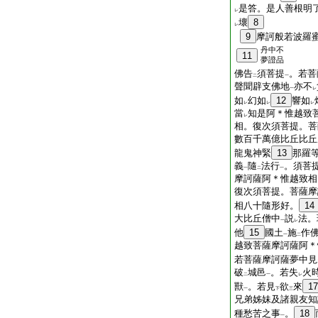
是答。是人善根明
レ
壞
8
レ
9
摩訶般若波羅
丹中不
11
夢證品
佛告
須菩提
。若菩
二
一
聲聞辟支佛地
亦不
一
レ
如
幻如
12
響如
レ
レ
レ
當
知是阿＊惟越致
レ
相。復次須菩提。菩
數百千萬億比丘比丘
龍鬼神緊
13
那羅
義
隨
法行
。須菩
一
二
一
摩訶薩阿＊惟越致相
復次須菩提。菩薩摩
相八十隨形好。
14
大比丘僧中
説
法。
一
レ
他
15
國土
施
作
一
二
越致菩薩摩訶薩阿＊
若菩薩摩訶薩夢中見
破
城邑
。若失
火
二
一
レ
獸
。若見
欲
來
17
一
下
三
兄弟姊妹及諸親友知
種愁苦之事
。
18
一