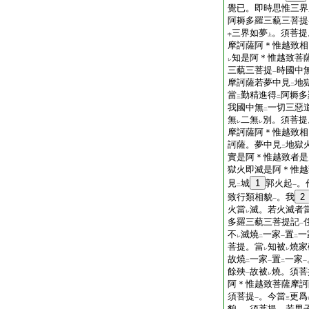
覺已。即時思惟三界
阿耨多羅三藐三菩提
三界如夢
。須菩提
中
上
摩訶薩阿＊惟越致相
知是阿＊惟越致菩
レ
三藐三菩提
時國中
一
摩訶薩若夢中見
地
二
當
勤精進得
阿耨多
三
二
我國中無
一切三惡
二
無
二無
別。須菩提
レ
レ
摩訶薩阿＊惟越致相
訶薩。夢中見
地獄
二
實是阿＊惟越致者是
獄火即滅是阿＊惟越
見
城
1
郭火起
。
二
一
致行類相貌
。我
2
一
火當
滅。若火滅者
レ
多羅三藐三菩提記
一
不
滅燒
一家
置
一
レ
二
一
二
菩提。當
知被
燒家
レ
レ
故燒
一家
置
一家
二
一
二
一
餘殃
故被
燒。須菩
一
レ
阿＊惟越致菩薩摩訶
須菩提
。今當
更爲
一
三
貌
。須菩提。若男