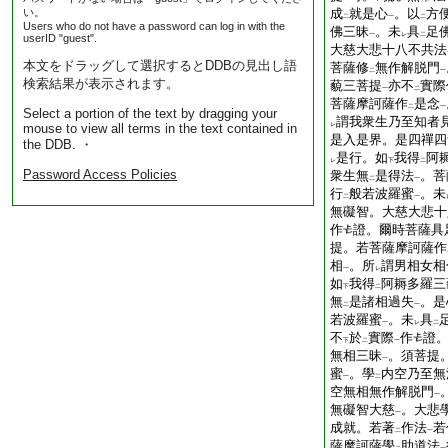
い。
成
就是心
。以
方
二
一
二
Users who do not have a password can log in with the
佛三昧
。未
具
足
一
レ
二
userID "guest".
大慈大悲十八不共法
本文をドラッグして選択するとDDBの見出し語
菩薩修
無作解脱門
二
一
検索結果が表示されます。
藐三菩提
亦不
實際
一
二
菩薩摩訶薩作
是念
二
一
Select a portion of the text by dragging your
謂我衆生乃至知者
mouse to view all terms in the text contained in
レ
是入是界。是四禪四
the DDB. ・
是行。如
我得
阿
レ
下
二
Password Access Policies
衆生無
是得法
。菩
二
一
行
般若波羅蜜
。未
二
一
無礙智。大慈大悲十
作
證。爾時菩薩具
提。若菩薩摩訶薩作
相
。所
謂男相女相
一
レ
如
我得
阿耨多羅三
下
二
無
是諸相過失
。是
二
一
若波羅蜜
。未
具
一
レ
二
不
於
實際
作
證
下
二
一
無相三昧
。須菩提
一
蜜
。學
内空乃至無
一
二
空無相無作解脱門
一
無礙智大慈
。大悲
一
成就。若著
作法
若
二
一
薩摩訶薩學
助道法