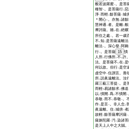
般若波羅蜜
。是菩
一
種智
。是菩薩行
惡
一
二
淨
而輕
餘菩薩
城
一
二
一
＊閙心
。亦無
諸餘
一
二
慧神通
者。是離
般
一
二
摩訶薩。雖
在
絶曠
レ
二
所住之處
。若一歳
一
不
知
是菩薩遠離法
レ
二
離法
。深心發
阿耨
一
二
行
。是菩薩
15
憒
一
人所
行佛所
不
許
レ
レ
レ
法。是菩薩不
在
是
レ
二
何以故。但行
是空
二
虚空中
住讃言。善
一
所
説眞遠離法。汝
レ
羅三藐三菩提
。是
一
而輕
易諸餘求
佛道
下
二
以
憒閙
爲
不憒閙
二
一
二
一
恭敬
而不
恭敬
。
一
二
一
作
是言
。非人念
二
一
レ
眞遠離。住
城傍
者
二
一
故輕
餘菩薩摩訶薩
二
一
薩旃陀羅
汚
染諸菩
一
二
是天上人中之大賊。