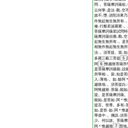
二
一
問
。菩薩摩訶薩欲
一
レ
云何學
是法
觀
空
二
一
レ
故不
墮
須陀洹果乃
レ
二
作無起無生無所有
一
修
行般若波羅蜜
。
二
一
菩薩摩訶薩若試問時
薩摩訶薩但應
觀
空
レ
レ
起無生無所有
。是
一
相無作無起無生無所
法
。須菩提。當
知
一
レ
多羅三藐三菩提
5
阿
6
惟越致菩薩所
是菩薩摩訶薩能
説
二
所學相
。當
知是菩
一
レ
入
薄地
。如
餘阿
二
一
二
越致地
。須菩提白
一
レ
阿惟越致
菩薩
能如
一
上
提。是菩薩摩訶薩。
能如
是答如
阿＊惟
レ
二
提言。世尊。多有
三
如
是答
如
阿＊惟
レ
一
二
學道中
。佛語
須菩
一
二
少。何以故。菩薩摩
阿＊惟越致
7
慧地