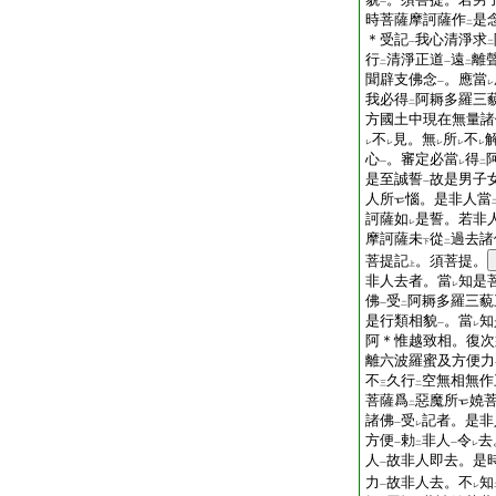
一
時菩薩摩訶薩作
是
二
＊受記
我心清淨求
一
二
行
清淨正道
遠
離
二
一
二
聞辟支佛念
。應當
一
レ
我必得
阿耨多羅三
二
方國土中現在無量諸
不
見。無
所
不
レ
レ
レ
レ
レ
心
。審定必當
得
一
レ
二
是至誠誓
故是男子
一
人所
惱。是非人當
訶薩如
是誓。若非
レ
摩訶薩未
從
過去諸
下
二
菩提記
。須菩提。
上
非人去者。當
知是
レ
佛
受
阿耨多羅三藐
一
二
是行類相貌
。當
知
一
レ
阿＊惟越致相。復次
離六波羅蜜及方便力
不
久行
空無相無作
三
二
菩薩爲
惡魔所
嬈
二
諸佛
受
記者。是非
一
レ
方便
勅
非人
令
去
一
二
一
レ
人
故非人即去。是
一
力
故非人去。不
知
一
レ