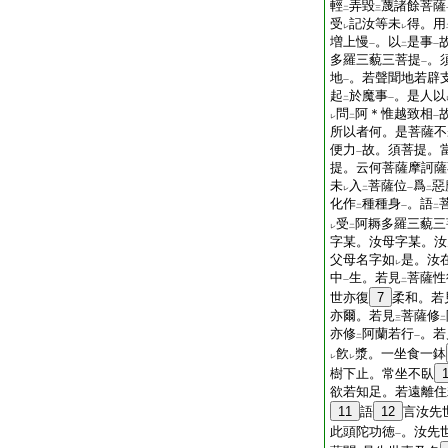
輕
弄毀
蔑諸餘菩薩
二
三
受
記汝等未
得。用
レ
レ
増上慢
。以
是事
一
二
一
多羅三藐三菩提
。
一
地
。若聲聞地若辟
一
起
於魔事
。是人以
二
一
問
阿＊惟越致相
レ
二
一
所以者何。是菩薩不
便力
故。須菩提。
一
提。云何菩薩摩訶薩
未
入
菩薩位
爲
惡
レ
二
一
二
化作
種種身
。語
二
一
二
受
阿耨多羅三藐三
レ
二
字某。汝母字某。汝
父母名字如
是。汝
レ
中
生。若見
菩薩性
一
二
世亦復
7
柔和。若
亦爾。若見
菩薩修
三
二
亦修
阿蘭若行
。若
二
一
飮
漿。一坐食一鉢
レ
レ
樹下止。常坐不臥
欲若知足。若遠離住
11
語
12
言汝先
此頭陀功徳
。汝先
一