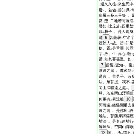
過久久往
來生死中
レ
二
蜜
。若値
善知識
一
二
一
多羅三藐三菩提
。
一
當
墮
二地若阿羅漢
レ
二
譬如
比丘於
四重禁
下
二
非
釋子
。是人現身
中
上
是
6
菩薩著
空名
二
蔑餘人
故。當
知是
一
レ
提。置
是重罪
其罪
二
一
字
故。生
高心
輕
一
二
一
三
當
知其罪甚重。如
レ
レ
7
皆當
覺知
。復
二
一
曠遠之處
。魔來到
一
二
是言
。善男子。汝
一
法。須菩提。我不
レ
閑山澤曠遠之處
。
一
尊。若空閑山澤曠遠
何更有
異遠離
10
二
訶薩遠
離聲聞辟支
二
遠之處
。是佛所
許
一
レ
離法。菩薩摩訶薩應
離法
。是名
遠離行
一
二
遠離法。空閑山澤曠
12
閙
。所
謂不
一
レ
レ