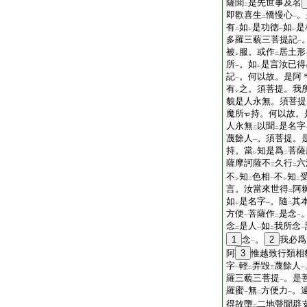
薩聞
是先世事及名
二
即歡喜生
憍慢心
。
二
一
有
如
是功徳
如
是
二
レ
一
レ
多羅三藐三菩提記
一
被
服。或作
居土形
レ
二
所
。如
是言汝已得
一
レ
記
。何以故。是阿
一
有
之。須菩提。我
レ
貌是人永無。須菩提
魔所
持。何以故。
人永無
以聞
是名字
三
二
蔑餘人
。須菩提。
一
持。當
知是爲
菩薩
レ
二
薩摩訶薩不
久行
六
三
二
不
知
色相
不
知
レ
二
一
レ
二
言。汝當來世得
阿
二
如
是名字
。隨
其
レ
一
二
方便
菩薩作
是念
一
二
一
念
是人
如
我所念
二
一
二
一
1
念
。
2
我必爲
一
阿
3
惟越致行類相
字
輕
弄毀
蔑餘人
一
二
三
一
羅三藐三菩提
。是
一
羅蜜
無
方便力
。
一
二
一
得故墮
二地聲聞辟
二