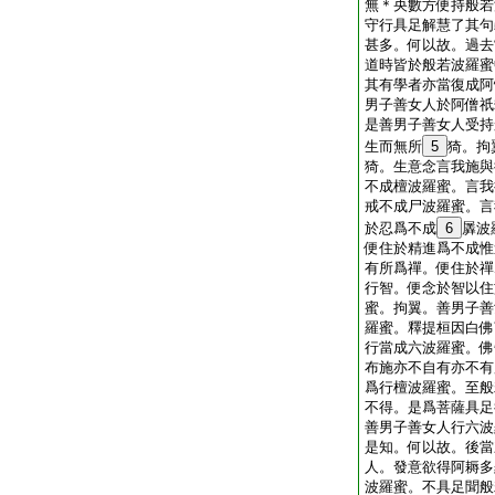
無＊央數方便持般若
守行具足解慧了其句
甚多。何以故。過去
道時皆於般若波羅蜜
其有學者亦當復成阿
男子善女人於阿僧祇
是善男子善女人受持
生而無所
5
猗。拘
猗。生意念言我施與
不成檀波羅蜜。言我
戒不成尸波羅蜜。言
於忍爲不成
6
羼波
便住於精進爲不成惟
有所爲禪。便住於禪
行智。便念於智以住
蜜。拘翼。善男子善
羅蜜。釋提桓因白佛
行當成六波羅蜜。佛
布施亦不自有亦不有
爲行檀波羅蜜。至般
不得。是爲菩薩具足
善男子善女人行六波
是知。何以故。後當
人。發意欲得阿耨多
波羅蜜。不具足聞般