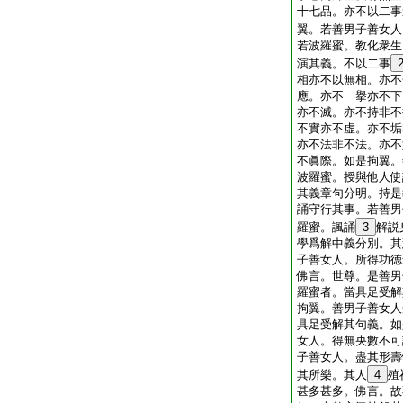
十七品。亦不以二事
翼。若善男子善女人
若波羅蜜。教化衆生
演其義。不以二事
相亦不以無相。亦不
應。亦不 擧亦不下
亦不滅。亦不持非不
不實亦不虚。亦不垢
亦不法非不法。亦不
不眞際。如是拘翼。
波羅蜜。授與他人使
其義章句分明。持是
誦守行其事。若善男
羅蜜。諷誦
3
解説
學爲解中義分別。其
子善女人。所得功徳
佛言。世尊。是善男
羅蜜者。當具足受解
拘翼。善男子善女人
具足受解其句義。如
女人。得無央數不可
子善女人。盡其形壽
其所樂。其人
4
殖
甚多甚多。佛言。故