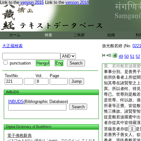
Link to the
version 2015
Link to the
version 2018
卷。復與他人。如是
釋提桓因言。我今問
善女人供養全身舍利
與他人令供養者。其
白佛言。世尊。如我
子善女人供養舍利。
ホーム
検索
ご挨拶
組織
利
他人其福甚多。世尊
於金剛三昧。自壞其
大正蔵検索
放光般若經 (No.
022
而供養之。受無
7
桓因言。如是拘翼。
49
50
51
52
書持經卷。復與他人
punctuation
Hangul
Eng
翼。若持般若波羅蜜
事事分別。是善男子
TextNo.
Vol.
Page
前所供養者上所從聞
知其尊在諸賢聖之上
異。所以者何。得見
INBUDS
尊已。世尊則是般若
是世尊。何以故。過
INBUDS
(Bibliographic Database)
所著等正覺。皆從般
Search
惟三佛故。諸賢聖智
從是般若波羅蜜中出
者亦從其中皆得羅漢
Digital Dictionary of Buddhism
菩薩意者亦從
1
是
若善男子善女人。欲
電子佛教辭典
養者。當供養般若波
パスワードがない場合は「guest」でログインしてくださ