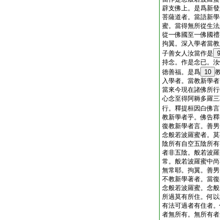
辟支佛上。是爲新發
菩薩道者。當語新學
蜜。當得無所從生法
從一佛國至一佛國禮
拘翼。深入學者當教
子善女人汝當作是
持念。作是念已。汝
徳善福。是爲
10
入學者。當教新學者
當來今現在諸佛所行
心念至得阿耨多羅三
行。釋提桓因白佛言
教新學者乎。佛告釋
復教新學者言。善男
念般若波羅蜜者。莫
陰所有自空五陰所有
者非五陰。般若波羅
常。般若波羅蜜中尚
無常耶。拘翼。善男
不教新學著者。當復
念般若波羅蜜。念般
所過莫有所住。何以
有法可過者有住者。
者無所有。無所有者