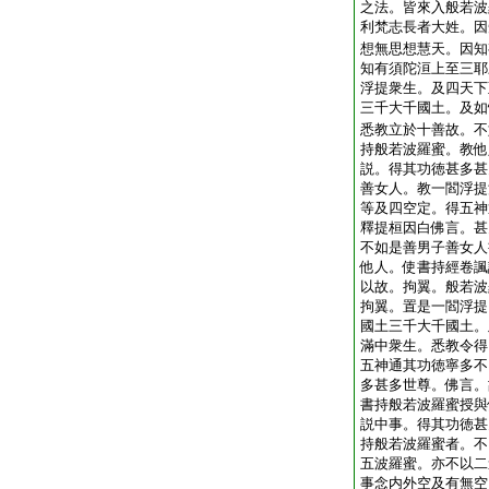
之法。皆來入般若波
利梵志長者大姓。因
想無思想慧天。因知
知有須陀洹上至三耶
浮提衆生。及四天下
三千大千國土。及如
悉教立於十善故。不
持般若波羅蜜。教他
説。得其功徳甚多甚
善女人。教一閻浮提
等及四空定。得五神
釋提桓因白佛言。甚
不如是善男子善女人
他人。使書持經卷諷
以故。拘翼。般若波
拘翼。置是一閻浮提
國土三千大千國土。
滿中衆生。悉教令得
五神通其功徳寧多不
多甚多世尊。佛言。
書持般若波羅蜜授與
説中事。得其功徳甚
持般若波羅蜜者。不
五波羅蜜。亦不以二
事念内外空及有無空