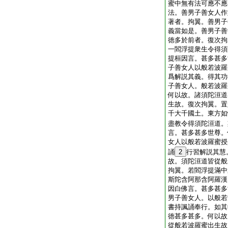
蜜中無有法可應不應
法。善男子善女人作
著者。拘翼。善男子
義當如是。善男子善
徳多於前者。復次拘
一閻浮提衆生令得須
提桓因言。甚多甚多
子善女人以般若波羅
爲解説其義。得其功
子善女人。般若波羅
何以故。諸須陀洹道
生故。復次拘翼。置
千大千國土。東方如
盡教令得須陀洹道。
言。甚多甚多世尊。
女人以般若波羅蜜授
誦
2
行習解説其慧
故。須陀洹道皆從般
拘翼。若閻浮提滿中
斯陀含阿那含阿羅漢
因白佛言。甚多甚多
男子善女人。以般若
書持諷誦奉行。如其
徳甚多甚多。何以故
從般若波羅蜜出生故