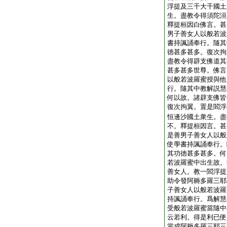
浮提及三千大千國土
生。盡教令得須陀洹
釋提桓因白佛言。甚
男子善女人以般若波
書持諷誦奉行。隨其
徳甚多甚多。復次拘
盡教令得辟支佛道其
甚多甚多世尊。佛言
以般若波羅蜜授與他
行。隨其中教解説慧
何以故。諸辟支佛皆
復次拘翼。置是閻浮
恒邊沙國土衆生。盡
不。釋提桓因言。甚
是善男子善女人以般
使學書持諷誦奉行。
其功徳甚多甚多。何
若波羅蜜中出生故。
善女人。教一閻浮提
助令發阿耨多羅三耶
子善女人以般若波羅
持諷誦奉行。爲解慧
受般若波羅蜜當隨中
云若利。得是利已便
當成阿耨多羅三耶三