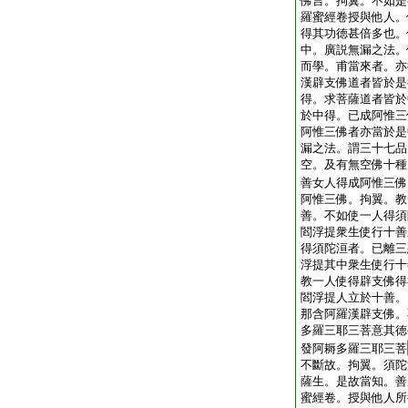
佛言。拘翼。不如是
羅蜜經卷授與他人。
得其功徳甚倍多也。
中。廣説無漏之法。
而學。甫當來者。亦
漢辟支佛道者皆於是
得。求菩薩道者皆於
於中得。已成阿惟三
阿惟三佛者亦當於是
漏之法。謂三十七品
空。及有無空佛十種
善女人得成阿惟三佛
阿惟三佛。拘翼。教
善。不如使一人得須
閻浮提衆生使行十善
得須陀洹者。已離三
浮提其中衆生使行十
教一人使得辟支佛得
閻浮提人立於十善。
那含阿羅漢辟支佛。
多羅三耶三菩意其徳
發阿耨多羅三耶三菩
不斷故。拘翼。須陀
薩生。是故當知。善
蜜經卷。授與他人所