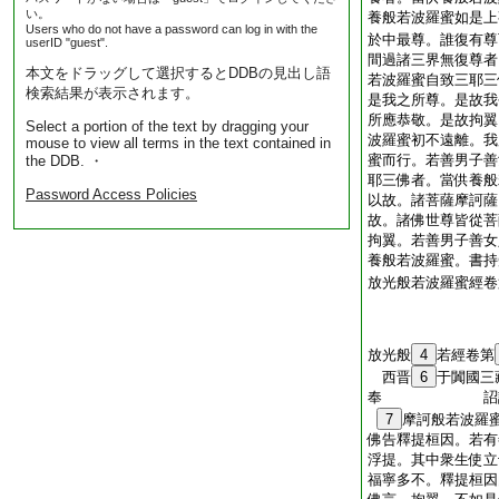
い。
養般若波羅蜜如是上
Users who do not have a password can log in with the
於中最尊。誰復有尊
userID "guest".
間過諸三界無復尊者
本文をドラッグして選択するとDDBの見出し語
若波羅蜜自致三耶三
検索結果が表示されます。
是我之所尊。是故我
所應恭敬。是故拘翼
Select a portion of the text by dragging your
波羅蜜初不遠離。我
mouse to view all terms in the text contained in
蜜而行。若善男子善
the DDB. ・
耶三佛者。當供養般
Password Access Policies
以故。諸菩薩摩訶薩
故。諸佛世尊皆從菩
拘翼。若善男子善女
養般若波羅蜜。書持
放光般若波羅蜜經卷
放光般
4
若經卷第
西晋
6
于闐國三
奉 詔
7
摩訶般若波羅
佛告釋提桓因。若有
浮提。其中衆生使立
福寧多不。釋提桓因