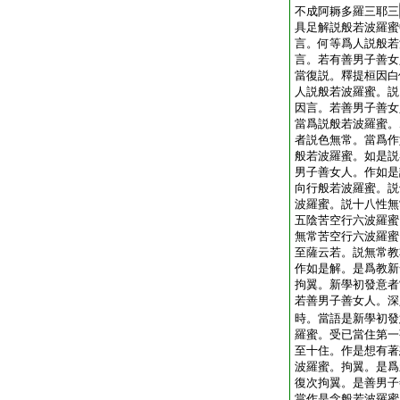
不成阿耨多羅三耶三
具足解説般若波羅蜜
言。何等爲人説般若
言。若有善男子善女
當復説。釋提桓因白
人説般若波羅蜜。説
因言。若善男子善女
當爲説般若波羅蜜。
者説色無常。當爲作
般若波羅蜜。如是説
男子善女人。作如是
向行般若波羅蜜。説
波羅蜜。説十八性無
五陰苦空行六波羅蜜
無常苦空行六波羅蜜
至薩云若。説無常教
作如是解。是爲教新
拘翼。新學初發意者
若善男子善女人。深
時。當語是新學初發
羅蜜。受已當住第一
至十住。作是想有著
波羅蜜。拘翼。是爲
復次拘翼。是善男子
當作是念般若波羅蜜