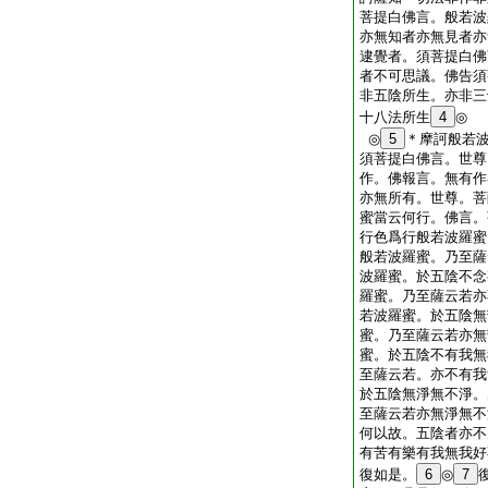
菩提白佛言。般若波
亦無知者亦無見者亦
逮覺者。須菩提白佛
者不可思議。佛告須
非五陰所生。亦非三
十八法所生
4
◎
◎
5
＊摩訶般若
須菩提白佛言。世尊
作。佛報言。無有作
亦無所有。世尊。菩
蜜當云何行。佛言。
行色爲行般若波羅蜜
般若波羅蜜。乃至薩
波羅蜜。於五陰不念
羅蜜。乃至薩云若亦
若波羅蜜。於五陰無
蜜。乃至薩云若亦無
蜜。於五陰不有我無
至薩云若。亦不有我
於五陰無淨無不淨。
至薩云若亦無淨無不
何以故。五陰者亦不
有苦有樂有我無我好
復如是。
6
◎
7