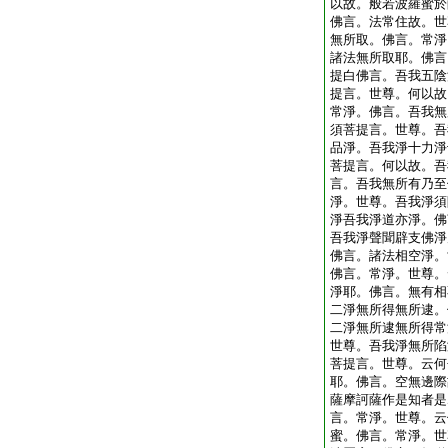
以故。般若波羅蜜於
佛言。法常住故。世
無所取。佛言。常淨
諸法無所取耶。佛言
提白佛言。吾我五陰
提言。世尊。何以故
常淨。佛言。吾我無
須菩提言。世尊。吾
品淨。吾我淨十力淨
菩提言。何以故。吾
言。吾我無所有乃至
淨。世尊。吾我淨須
淨吾我淨道亦淨。佛
吾我淨聲聞辟支佛淨
佛言。諸法相空淨。
佛言。常淨。世尊。
淨耶。佛言。無有相
二淨無所得無所逮。
二淨無所逮無所得常
世尊。吾我淨無所陷
菩提言。世尊。云何
耶。佛言。空無邊際
薩摩訶薩作是知者是
言。常淨。世尊。云
蜜。佛言。常淨。世