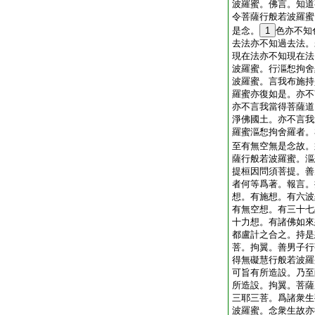
波羅蜜。佛言。知道
令菩薩行般若波羅蜜
是念。
1
色亦不知
去法亦不知過去法。
現在法亦不知現在法
波羅蜜。行漚惒拘舍
波羅蜜。言我布施持
羅蜜亦復如是。亦不
亦不言我當得菩薩道
淨佛國土。亦不言我
羅蜜漚惒拘舍羅者。
至有無空無是念故。
薩行般若波羅蜜。漚
提桓因問須菩提。善
者何等爲著。報言。
想。有施想。有六波
有無空想。有三十七
十力想。有諸佛如來
都盧計之合之。持是
菩。拘翼。善男子行
得無礙慧行般若波羅
可旨有所造設。乃至
所造設。拘翼。菩薩
三耶三菩。爲諸衆生
波羅蜜。念衆生故亦