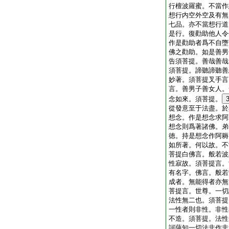
行檀波羅蜜。不當作
想行内空外空及有無
七品。亦不當想行道
是行。復勸助他人令
作是勸助者爲不自墮
佛之勸助。如是善男
告須菩提。善哉善哉
須菩提。諦聽諦聽善
妙著。須菩提叉手言
言。善男子善女人。
念如來。須菩提。
從發意至于法盡。於
想念。作是想念求阿
想念則爲著諸佛。弟
徳。持是想念作阿耨
如所著。何以故。不
菩提白佛言。般若波
性寂故。須菩提言。
有名字。佛言。般若
成者。無能得者亦無
菩提言。世尊。一切
法性無二也。須菩提
一性者則非性。非性
不造。須菩提。法性
訶薩知一切法非作非