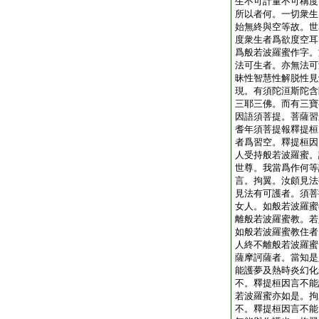
生不可計量不可稱度
所以者何。一切衆生
始無終與空等故。世
度衆生者爲欲度空耳
爲般若波羅蜜作字。
法可生者。亦無法可
昧性智慧性解脱性見
現。有須陀洹斯陀含
三耶三佛。而有三寶
因語須菩提。菩薩習
耆年須菩提報釋提桓
者爲習空。釋提桓因
人受持般若波羅蜜。
世尊。我當爲作何等
言。拘翼。汝頗見法
見法有可護者。須菩
女人。如般若波羅蜜
離般若波羅蜜教。若
如般若波羅蜜教住者
人終不離般若波羅蜜
薩摩訶薩者。當知是
能護夢及熱時炎幻化
不。釋提桓因言不能
若波羅蜜亦如是。拘
不。釋提桓因言不能