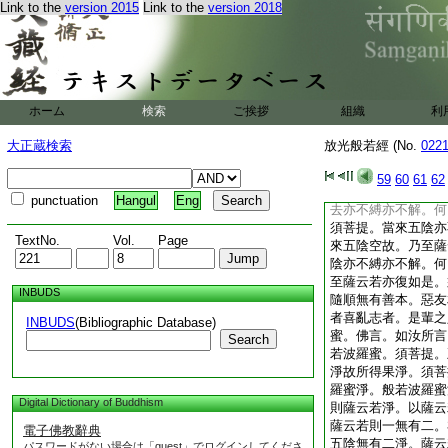
Link to the
version 2015
Link to the
version 2018
言。如是須菩提如汝
世尊。云何深般若波
須菩提。五陰不縛不
痛痛自有性。想想自
自有性。六波羅蜜亦
波羅蜜所有無所有故
ホーム
検索
ご挨拶
組織
利
亦不縛亦不解。何以
須菩提三十七品至佛
大正蔵検索
放光般若經 (No.
022
云若事亦不縛亦不解
所有故。五陰過去亦
59
60
61
62
陰過去空過去空故。
punctuation
Hangul
Eng
去亦不縛亦不解。何
須菩提。當來五陰亦
TextNo.
Vol.
Page
來五陰空故。乃至薩
陰亦不縛亦不解。何
至薩云若亦復如是。
INBUDS
隨順無有善本。惡友
者喜亂志者。是輩之
INBUDS
(Bibliographic Database)
蜜。佛言。如汝所言
Search
若波羅蜜。須菩提。
淨故所得果淨。須菩
羅蜜淨。般若波羅蜜
Digital Dictionary of Buddhism
則薩云若淨。以薩云
薩云若則一無有二。
電子佛教辭典
五陰無有二淨。薩云
パスワードがない場合は「guest」でログインしてくださ