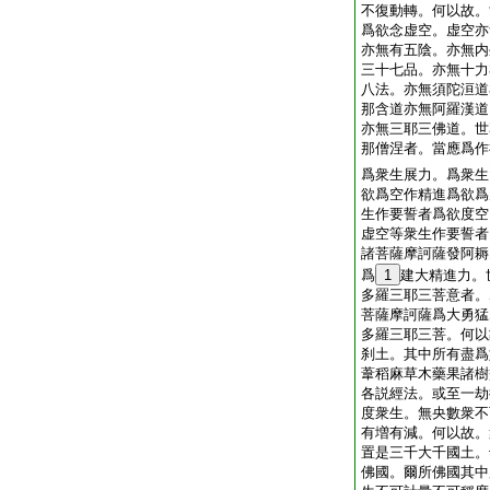
不復動轉。何以故。
爲欲念虚空。虚空亦
亦無有五陰。亦無内
三十七品。亦無十力
八法。亦無須陀洹道
那含道亦無阿羅漢道
亦無三耶三佛道。世
那僧涅者。當應爲作
爲衆生展力。爲衆生
欲爲空作精進爲欲爲
生作要誓者爲欲度空
虚空等衆生作要誓者
諸菩薩摩訶薩發阿耨
爲
1
建大精進力。
多羅三耶三菩意者。
菩薩摩訶薩爲大勇猛
多羅三耶三菩。何以
刹土。其中所有盡爲
葦稻麻草木藥果諸樹
各説經法。或至一劫
度衆生。無央數衆不
有増有減。何以故。
置是三千大千國土。
佛國。爾所佛國其中