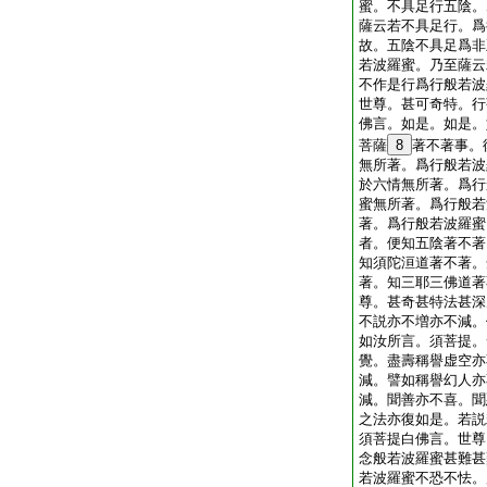
蜜。不具足行五陰。
薩云若不具足行。爲
故。五陰不具足爲非
若波羅蜜。乃至薩云
不作是行爲行般若波
世尊。甚可奇特。行
佛言。如是。如是。
菩薩
8
著不著事。
無所著。爲行般若波
於六情無所著。爲行
蜜無所著。爲行般若
著。爲行般若波羅蜜
者。便知五陰著不著
知須陀洹道著不著。
著。知三耶三佛道著
尊。甚奇甚特法甚深
不説亦不増亦不減。
如汝所言。須菩提。
覺。盡壽稱譽虚空亦
減。譬如稱譽幻人亦
減。聞善亦不喜。聞
之法亦復如是。若説
須菩提白佛言。世尊
念般若波羅蜜甚難甚
若波羅蜜不恐不怯。