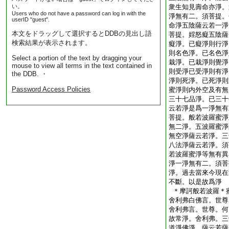
い。
衆生知見壽命亦淨。
Users who do not have a password can log in with the
淨無有二。須菩提。
userID "guest".
命淨五陰薩云若一淨
本文をドラッグして選択するとDDBの見出し語
菩提。婬怒癡五陰薩
検索結果が表示されます。
癡淨。已癡淨則行淨
則名色淨。已名色淨
Select a portion of the text by dragging your
栽淨。已栽淨則覺淨
mouse to view all terms in the text contained in
則受淨已受淨則有淨
the DDB. ・
淨則死淨。已死淨則
Password Access Policies
蜜淨則内外空及有無
三十七品淨。已三十
云若淨是爲一淨無有
菩提。般若波羅蜜淨
無二淨。五波羅蜜淨
無空淨薩云若淨。三
八法淨薩云若淨。須
若波羅蜜淨等無有異
淨一淨無有二。須菩
淨。過去當來今現在
不斷。以是故爲淨
＊摩訶般若波羅＊
舍利弗白佛言。世尊
舍利弗言。世尊。何
故常淨。舍利弗。三
道淨佛淨。薩云若薩