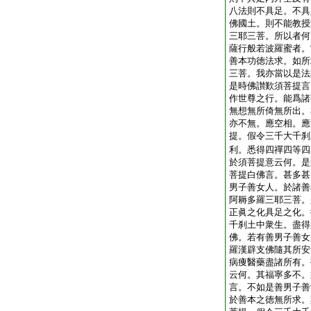
八法則不具足。不具
佛國土。則不能教授
三耶三菩。所以者何
薩行般若波羅蜜者。
善本功徳法求。如所
三菩。我亦當以是法
是時佛讃歎須菩提言
作世尊之行。能爲諸
無想無所倚無所出。
亦不無。應空相。應
提。假令三千大千刹
利。悉得四禪四等四
於須菩提意云何。是
菩提白佛言。甚多甚
男子善女人。於諸善
阿耨多羅三耶三菩。
正眞之化具足之化。
千刹土中衆生。盡得
佛。若有善男子善女
羅漢辟支佛隨其所安
病痩醫藥盡諸所有。
云何。其福寧多不。
言。不如是善男子善
於善本之徳無所求。