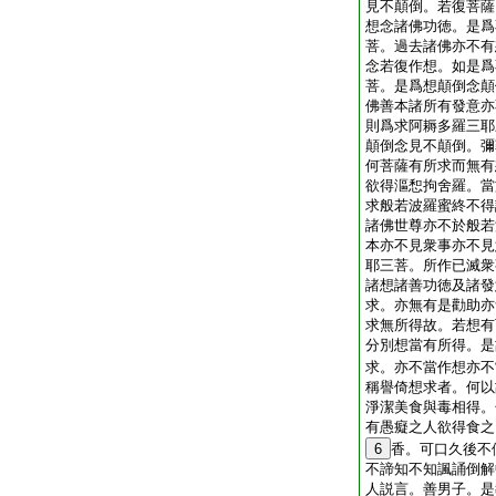
見不顛倒。若復菩薩
想念諸佛功徳。是爲
菩。過去諸佛亦不有
念若復作想。如是爲
菩。是爲想顛倒念顛
佛善本諸所有發意亦
則爲求阿耨多羅三耶
顛倒念見不顛倒。彌
何菩薩有所求而無有
欲得漚惒拘舍羅。當
求般若波羅蜜終不得
諸佛世尊亦不於般若
本亦不見衆事亦不見
耶三菩。所作已滅衆
諸想諸善功徳及諸發
求。亦無有是勸助亦
求無所得故。若想有
分別想當有所得。是
求。亦不當作想亦不
稱譽倚想求者。何以
淨潔美食與毒相得。
有愚癡之人欲得食之
6
香。可口久後不
不諦知不知諷誦倒解
人説言。善男子。是