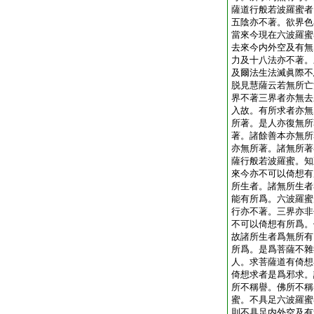
薩道行般若波羅蜜者
五陰亦不著。欲界色
當來今現在六波羅蜜
去來今内外空及有無
力及十八法亦不著。
及爾法生法滅眞際不
脱見慧薩云若無所亡
界不著三界者亦無去
入故。有所求者亦無
所著。是人亦復無所
著。諸餘善本亦無所
亦無所著。諸無所著
薩行般若波羅蜜。知
來今亦不可以倚想有
所生者。諸無所生者
能有所爲。六波羅蜜
行亦不著。三界亦非
不可以倚想有所爲。
故諸所生者爲無所有
所爲。是爲菩薩不雜
人。求菩薩道有倚想
倚想求者是爲邪求。
所不稱譽。佛所不稱
蜜。不具足六波羅蜜
則不具足内外空及有