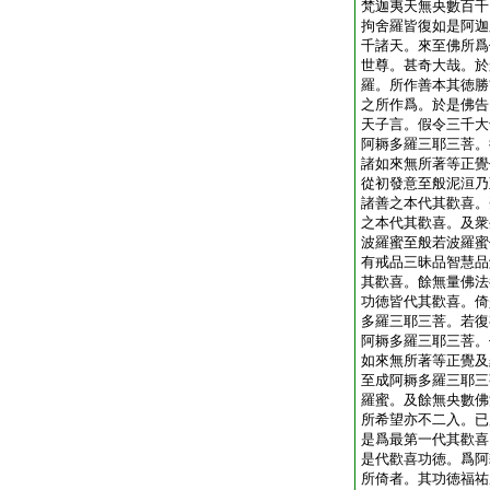
梵迦夷天無央數百千
拘舍羅皆復如是阿迦
千諸天。來至佛所爲
世尊。甚奇大哉。於
羅。所作善本其徳勝
之所作爲。於是佛告
天子言。假令三千大
阿耨多羅三耶三菩。
諸如來無所著等正覺
從初發意至般泥洹乃
諸善之本代其歡喜。
之本代其歡喜。及衆
波羅蜜至般若波羅蜜
有戒品三昧品智慧品
其歡喜。餘無量佛法
功徳皆代其歡喜。倚
多羅三耶三菩。若復
阿耨多羅三耶三菩。
如來無所著等正覺及
至成阿耨多羅三耶三
羅蜜。及餘無央數佛
所希望亦不二入。已
是爲最第一代其歡喜
是代歡喜功徳。爲阿
所倚者。其功徳福祐