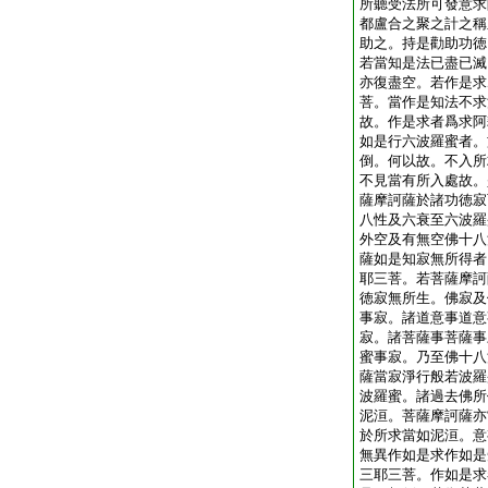
所聽受法所可發意求
都盧合之聚之計之稱
助之。持是勸助功徳
若當知是法已盡已滅
亦復盡空。若作是求
菩。當作是知法不求
故。作是求者爲求阿
如是行六波羅蜜者。
倒。何以故。不入所
不見當有所入處故。
薩摩訶薩於諸功徳寂
八性及六衰至六波羅
外空及有無空佛十八
薩如是知寂無所得者
耶三菩。若菩薩摩訶
徳寂無所生。佛寂及
事寂。諸道意事道意
寂。諸菩薩事菩薩事
蜜事寂。乃至佛十八
薩當寂淨行般若波羅
波羅蜜。諸過去佛所
泥洹。菩薩摩訶薩亦
於所求當如泥洹。意
無異作如是求作如是
三耶三菩。作如是求