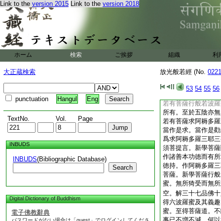
Link to the
version 2015
Link to the
version 2018
亡所信或亡所樂。所
諸善本。當爲阿惟越
久與善知識相隨者亦
諸佛所作功徳者。當
是人聞是不恐不怖亦
當作如是勸助。所可
ホーム
検索
ご挨拶
組織
利
羅三耶三菩。是意已
者及諸因縁所作功徳
大正蔵検索
放光般若經 (No.
022
助意。何等爲衆事。
本功徳。而求阿耨多
53
54
55
56
有所求
8
耶。意無
punctuation
Hangul
Eng
若有菩薩行般若波羅
所有。至於五陰亦無
TextNo.
Vol.
Page
若有菩薩求阿耨多羅
當作是求。當作是勸
爲求阿耨多羅三耶三
INBUDS
須菩提言。新學菩薩
作諸善本功徳而有所
INBUDS
(Bibliographic Database)
徳持。作阿耨多羅三
Search
菩薩。新學菩薩行般
蜜。無所猗受而無所
空。解三十七品佛十
Digital Dictionary of Buddhism
得六波羅蜜及其義趣
蜜。至得菩薩道。不
電子佛教辭典
事已不増不減。何以
パスワードがない場合は「guest」でログインしてくださ