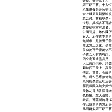
菩提。假令三千大千
羅三耶三菩。十方恒
衆生供養是菩薩盡恒
食衣服床臥醫藥瞻視
意云何。其福寧多不
世尊。其福多不可計
若使福徳當有形者。
告須菩提。雖作爾所
女人。所作善本無所
無所求。是善男子善
無比無上之化。是無
前功徳百千億萬倍不
子善女人有倚有想。
四空定五通盡具足。
人以倚想供養。諸聲
爾時四王天上二萬天
佛言。世尊。菩薩所
哉。所作已應無倚無
爲阿耨多羅三耶三菩
釋提桓因與無央數忉
天雜花香擣香澤香繒
色幢幡。鼓天伎樂。
歎言。菩薩所施爲漚
作已應無所倚無所著
爲阿耨多羅三耶三菩