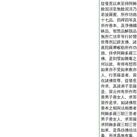
從發意以來至得阿耨
餘泥洹至無餘泥洹乃
若波羅蜜。所作功徳
十七品。四禪四等及
所作善本。及淨佛國
昧品。智慧品解脱品
無所亡法常等行於聲
世尊所記辟支佛。諸
眞陀羅摩睺勒所作功
徳。持求阿耨多羅三
佛。是則譬如雜毒之
何以故。有倚有想而
如來亦不受如來教亦
人。行菩薩道者。當
在諸佛世尊。從發意
作求。及諸弟子至薩
是。當云何有所作而
善男子善女人。求菩
當作是求。如諸佛世
善本之相與法相應者
阿耨多羅三耶三菩者
男子善女人。求菩薩
求阿耨多羅三耶三菩
如來。是爲信佛信法
毒。所求爲無有毒。