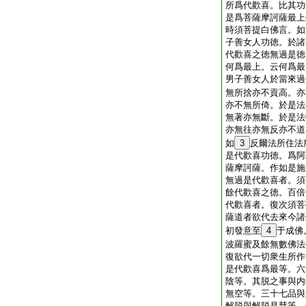
所爲代歡喜。比其功
是爲菩薩摩訶薩最上
時須菩提白佛言。如
子善女人功徳。於諸
代歡喜之徳無過是徳
何爲最上。云何爲最
男子善女人於當來過
無所捨亦不貢高。亦
亦不無所倚。於是法
無著亦無斷。於是法
亦無往亦無反亦不道
如
3
反爾法所住法
是代歡喜功徳。爲阿
薩摩訶薩。作如是施
無過是代歡喜者。須
餘代歡喜之徳。百倍
代歡喜者。復次須菩
薩道者欲代去來今諸
初發意至
4
于成佛
波羅蜜及餘無數佛法
復欲代一切衆生所作
是代歡喜爲最等。六
陰等。其脱之事與内
無空等。三十七品與
解脱與解脱見慧等。