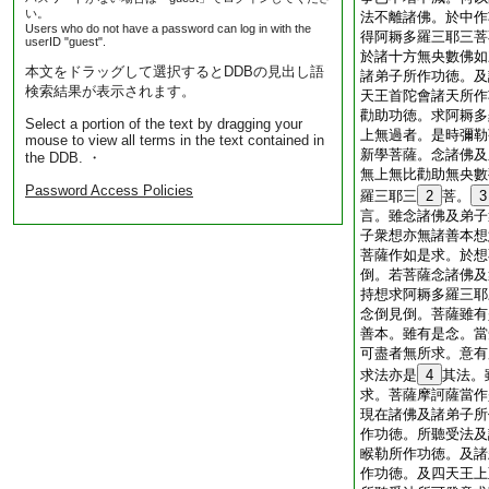
い。
法不離諸佛。於中作
Users who do not have a password can log in with the
得阿耨多羅三耶三菩
userID "guest".
於諸十方無央數佛如
本文をドラッグして選択するとDDBの見出し語
諸弟子所作功徳。及
検索結果が表示されます。
天王首陀會諸天所作
勸助功徳。求阿耨多
Select a portion of the text by dragging your
上無過者。是時彌勒
mouse to view all terms in the text contained in
新學菩薩。念諸佛及
the DDB. ・
無上無比勸助無央數
Password Access Policies
羅三耶三
2
菩。
3
言。雖念諸佛及弟子
子衆想亦無諸善本想
菩薩作如是求。於想
倒。若菩薩念諸佛及
持想求阿耨多羅三耶
念倒見倒。菩薩雖有
善本。雖有是念。當
可盡者無所求。意有
求法亦是
4
其法。
求。菩薩摩訶薩當作
現在諸佛及諸弟子所
作功徳。所聽受法及
睺勒所作功徳。及諸
作功徳。及四天王上