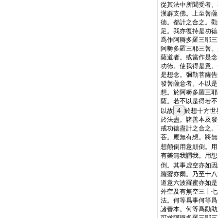
從其法中所聞受者。
漢辟支佛。上至菩薩
徳。都計之合之。勸
足。我亦復持是功徳
爲作阿耨多羅三耶三
阿耨多羅三耶三菩。
薩道者。或當作是念
功徳。使我得是意。
是想念。彌勒菩薩告
發菩薩意者。不以是
想。於阿耨多羅三耶
薩。若不以是得若不
以故
4
於想十方世
於法盡。諸善本及發
戒功徳盡計之合之。
菩。應無有想。將無
想顛倒用意顛倒。用
有樂無我謂我。用想
倒。其事虚空亦如因
羅蜜亦爾。乃至十八
道意六波羅蜜亦如是
外空及有無空三十七
法。何等爲事何等爲
諸善本。何等爲勸助
可求阿耨多羅三耶三