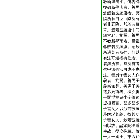
教新學者乎。佛告釋
復教新學者言。善男
念般若波羅蜜者。莫
陰所有自空五陰所有
者非五陰。般若波羅
常。般若波羅蜜中尚
無常耶。拘翼。善男
不教新學著者。當復
念般若波羅蜜。念般
所過莫有所住。何以
有法可過者有住者。
者無所有。無所有者
蜜中無有法可應不應
法。善男子善女人作
著者。拘翼。善男子
義當如是。善男子善
徳多於前者。復次拘
一閻浮提衆生令得須
提桓因言。甚多甚多
子善女人以般若波羅
爲解説其義。得其功
子善女人。般若波羅
何以故。諸須陀洹道
生故。復次拘翼。置
千大千國土。東方如