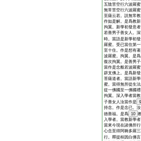
五陰苦空行六波羅蜜
無常苦空行六波羅蜜
至薩云若。説無常教
作如是解。是爲教新
拘翼。新學初發意者
若善男子善女人。深
時。當語是新學初發
羅蜜。受已當住第一
至十住。作是想有著
波羅蜜。拘翼。是爲
復次拘翼。是善男子
當作是念般若波羅蜜
辟支佛上。是爲新發
菩薩道者。當語新學
蜜。當得無所從生法
從一佛國至一佛國禮
拘翼。深入學者當教
子善女人汝當作是
持念。作是念已。汝
徳善福。是爲
10
入學者。當教新學者
當來今現在諸佛所行
心念至得阿耨多羅三
行。釋提桓因白佛言