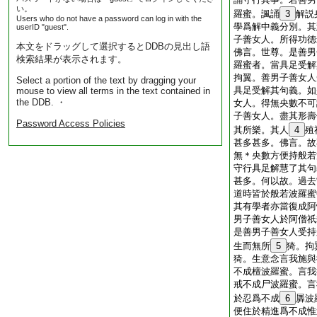
い。
羅蜜。諷誦
3
解説
Users who do not have a password can log in with the
學爲解中義分別。其
userID "guest".
子善女人。所得功徳
本文をドラッグして選択するとDDBの見出し語
佛言。世尊。是善男
検索結果が表示されます。
羅蜜者。當具足受解
拘翼。善男子善女人
Select a portion of the text by dragging your
具足受解其句義。如
mouse to view all terms in the text contained in
the DDB. ・
女人。得無央數不可
子善女人。盡其形壽
Password Access Policies
其所樂。其人
4
殖
甚多甚多。佛言。故
無＊央數方便持般若
守行具足解慧了其句
甚多。何以故。過去
道時皆於般若波羅蜜
其有學者亦當復成阿
男子善女人於阿僧祇
是善男子善女人受持
生而無所
5
猗。拘
猗。生意念言我施與
不成檀波羅蜜。言我
戒不成尸波羅蜜。言
於忍爲不成
6
羼波
便住於精進爲不成惟