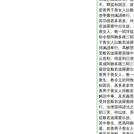
不。釋提桓因言。甚
是善男子善女人以般
使學書持諷誦奉行。
其功徳甚多甚多。何
若波羅蜜中出生故。
善女人。教一閻浮提
助令發阿耨多羅三耶
子善女人以般若波羅
持諷誦奉行。爲解慧
受般若波羅蜜當隨中
云若利。得是利已便
當成阿耨多羅三耶三
薩皆從般若波羅蜜出
善男子善女人。教一
衆生。教令立於阿惟
桓因言。甚多甚多世
善男子善女人持般若
解説中事。及其義慧
受持是般若波羅蜜經
行。汝便當得諸法之
耶三菩。何以故。菩
從般若波羅蜜出故。
其中衆生。悉爲阿耨
還。若善男子善女人
蜜及其義解。而爲説