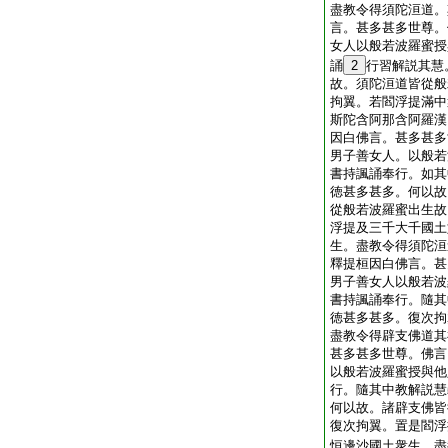
盡教令得須陀洹道。
言。甚多甚多世尊。
女人以般若波羅蜜授
誦
2
行習解説其慧
故。須陀洹道皆從般
拘翼。若閻浮提滿中
斯陀含阿那含阿羅漢
因白佛言。甚多甚多
男子善女人。以般若
書持諷誦奉行。如其
徳甚多甚多。何以故
從般若波羅蜜出生故
浮提及三千大千國土
生。盡教令得須陀洹
釋提桓因白佛言。甚
男子善女人以般若波
書持諷誦奉行。隨其
徳甚多甚多。復次拘
盡教令得辟支佛道其
甚多甚多世尊。佛言
以般若波羅蜜授與他
行。隨其中教解説慧
何以故。諸辟支佛皆
復次拘翼。置是閻浮
恒邊沙國土衆生。盡