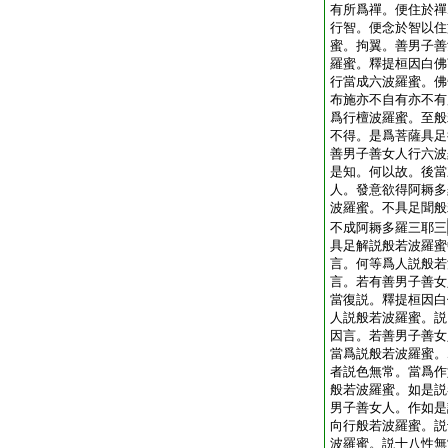
有所爲禪。便住於禪
行智。便念於智以住
蜜。拘翼。善男子善
羅蜜。釋提桓因白佛
行當成六波羅蜜。佛
布施亦不自有亦不有
爲行檀波羅蜜。至般
不得。是爲菩薩具足
善男子善女人行六波
是知。何以故。後當
人。發意欲得阿耨多
波羅蜜。不具足聞般
不成阿耨多羅三耶三
具足解説般若波羅蜜
言。何等爲人説般若
言。若有善男子善女
當復説。釋提桓因白
人説般若波羅蜜。説
因言。若善男子善女
當爲説般若波羅蜜。
者説色無常。當爲作
般若波羅蜜。如是説
男子善女人。作如是
向行般若波羅蜜。説
波羅蜜。説十八性無