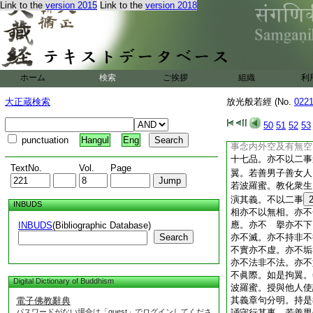
Link to the
version 2015
Link to the
version 2018
他人。使書持經卷諷
以故。拘翼。般若波
拘翼。置是一閻浮提
國土三千大千國土。
滿中衆生。悉教令得
五神通其功徳寧多不
ホーム
検索
ご挨拶
組織
利
多甚多世尊。佛言。
書持般若波羅蜜授與
大正蔵検索
放光般若經 (No.
022
説中事。得其功徳甚
持般若波羅蜜者。不
50
51
52
53
五波羅蜜。亦不以二
punctuation
Hangul
Eng
事念内外空及有無空
十七品。亦不以二事
TextNo.
Vol.
Page
翼。若善男子善女人
若波羅蜜。教化衆生
演其義。不以二事
INBUDS
相亦不以無相。亦不
應。亦不 擧亦不下
INBUDS
(Bibliographic Database)
Search
亦不滅。亦不持非不
不實亦不虚。亦不垢
亦不法非不法。亦不
不眞際。如是拘翼。
Digital Dictionary of Buddhism
波羅蜜。授與他人使
其義章句分明。持是
電子佛教辭典
パスワードがない場合は「guest」でログインしてくださ
誦守行其事。若善男