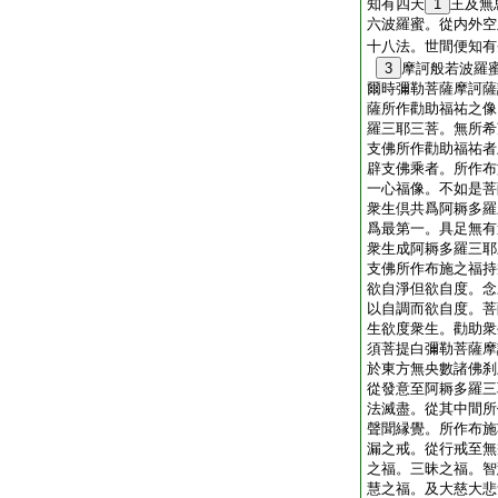
知有四天
1
王及無
六波羅蜜。從内外空
十八法。世間便知有
3
摩訶般若波羅
爾時彌勒菩薩摩訶薩
薩所作勸助福祐之像
羅三耶三菩。無所希
支佛所作勸助福祐者
辟支佛乘者。所作布
一心福像。不如是菩
衆生倶共爲阿耨多羅
爲最第一。具足無有
衆生成阿耨多羅三耶
支佛所作布施之福持
欲自淨但欲自度。念
以自調而欲自度。菩
生欲度衆生。勸助衆
須菩提白彌勒菩薩摩
於東方無央數諸佛刹
從發意至阿耨多羅三
法滅盡。從其中間所
聲聞縁覺。所作布施
漏之戒。從行戒至無
之福。三昧之福。智
慧之福。及大慈大悲