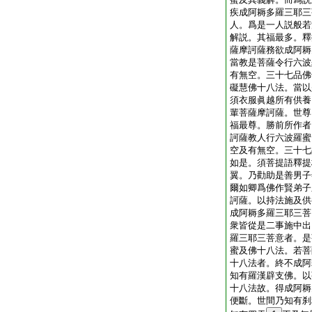
疾成阿耨多羅三耶三
人。爲是一人説般若
解説。其福最多。釋
薩摩訶薩務欲成阿耨
當教是菩薩令行六波
有無空。三十七品佛
礙慧佛十八法。當以
須衣服眞越所有供養
輩菩薩摩訶薩。世尊
福最尊。勝前所作者
訶薩教人行六波羅蜜
空及有無空。三十七
如是。須菩提語釋提
翼。乃勸助是善男子
爾如卿爲佛作賢弟子
訶薩。以持法施及供
成阿耨多羅三耶三菩
衆皆從是二事施中出
羅三耶三菩意者。是
蜜及佛十八法。若菩
十八法者。終不成阿
知有羅漢辟支佛。以
十八法故。得成阿耨
便斷。世間乃知有刹