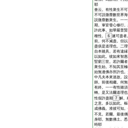
耶
會云。有性衆生不可
不可説微塵數世界海
説微塵數衆生。一一
期。寧皆發心修行。
許此事。如華嚴普賢
種性。
6
遂可盡者
前。何不滅盡。但以
盡俱是道理也。二理
自本雖具。若有違縁
以如此。彼如來智惠
竪窮三世。若許爾者
衆生始。不知其至極
始無邊佛亦所許也。
中凡夫本來迷故。設
師。前後相繼。何無
有終。一一有性雖須
轉。是又法爾道理也
性假許盡期
7
解。
之意。多以如此。樞
成佛義。准彼可知
不見。若爾。最後佛
身耶。無數佛土。悉
時耶