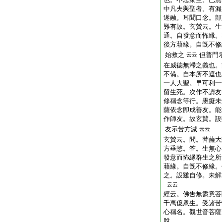
中凡夫與聖者。有漏
遂融。耳聞口念。卽
難有故。玄賛云。生
通。自發意而怖縁。
後方藉緣。自旣不修
始救之
但普門
云云
在威德無滯之義也。
不備。自本所不遮也
一人大聖。早可利一
留生死。次作不請友
修稱念等行。愚癡未
薩依念卽成善友。
作師友。故玄賛。設
友示苦方滅
云云
玄賛云。問。菩薩大
方垂愍。答。生無心
發意而怖縁群生之所
藉緣。自旣不修緣。
之。設雖自修。未解
云云
經云。佛吿無盡意菩
千萬億衆生。受諸苦
心稱名。觀世音菩薩
脫