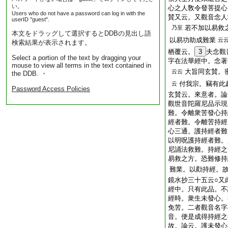
い。
心之人敎令發菩提心
Users who do not have a password can log in with the
賛又云。又觀音念人
userID "guest".
若不加以易救
乃至
本文をドラッグして選択するとDDBの見出し語
以易功助成難業
云
検索結果が表示されます。
栖覆云。
3
夫念觀
Select a portion of the text by dragging your
字在法華經中。念著
mouse to view all terms in the text contained in
大旨同玄賛。
云云
the DDB. ・
付我宗。竊有此
云
Password Access Policies
玄賛云。來意者。論
觀世音陀羅尼品示現
難。令離衆苦發心持
經者難。令離苦持經
心三通。護持經者難
以明呪護持經者難。
尼誦法救難。持經之
易救之方。恐難修持
難業。以勸持經。
鏡水抄三十五云○又
經中。只有此品。不
經時。衆生未發心。
免苦。二者觀音名字
音。便是成得持經之
故。論云。護未發心