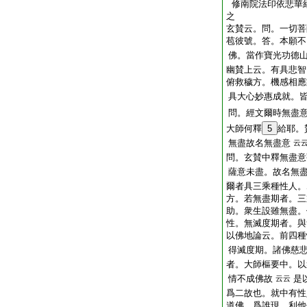
修南院法印依悲華
之
玄賛云。問。一切菩
苞彼號。答。本願不
佛。當作寶光功德
幽賛上云。有具悲智
俯救穢方。機感相應
具大心妙惠成就。
問。經文爾時無盡
大師何釋
5
給耶。
無盡故名無盡意
云
問。玄賛中釋無盡意
薩意未盡。故名無
爾者具三乘種性人。
方。若無盡期者。三
助。衆生設雖無盡。
性。無滅度期者。與
以佛地論云。前四種
得滅度期。諸佛慈
者。大師樞要中。以
情不成佛故
是
云云
爲二故也。就中有性
道佛。爲誰現。利他