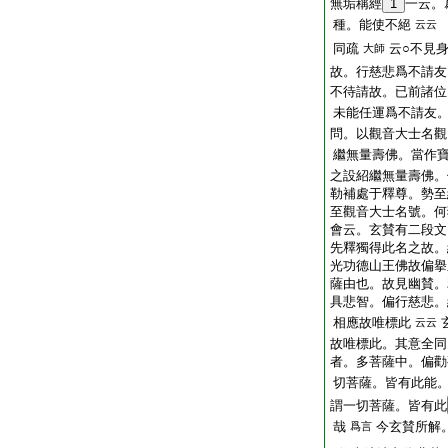
無垢稱經
1
一云。
種。能使不絕
云云
同疏
云○不見
大師
故。行慈悲爲不請友
不待請故。已前諸位
未能任運爲不請友
問。以觀音大士名觀
繼無量壽佛。當作
之設紹繼無量壽佛。
勒補處于釋尊。勢至
至觀音大士名號。何
會云。玄賛有二段文
先釋獨得此名之故。
光功德山王佛故偏擧
薩由也。故見幽賛。
具悲智。偏行慈悲。
相應故唯標此
云云
故唯標此。其意全同
者。多菩薩中。偏勸
切菩薩。皆有此能
謂一切菩薩。皆有此
哉
今玄賛所解
爲言