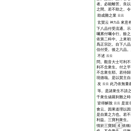
者。必能離苦。良以
之間。若不助之。令
助成難之業
云云
玄賛云
來意
神力品
下八品付受流通。示
囑累付囑令行。餘之
依第二科中。上來初
爲正宗訖。自下八品
信付受。後之六品。
不述
云云
問
。觀音大士可利不
利不念衆生。付之平
不念衆生耶。若待歸
現德哉。是以賛主自
友
此乃依無量
云云
等。是諸衆生不請
千衆生値羅刹難之時
皆得解脫
是豈
云云
會云。因果道理以因
是自業之力也。若不
利益。三寶利衆生。
情於三寶歸
4
依稱
也。不念衆生。已無