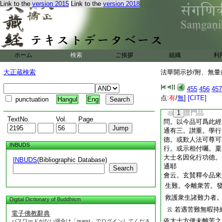
Link to the
version 2015
Link to the
version 2018
12 受此法施珍寶瓔
13 無盡意出家菩薩
14 敬塔非佛證不可
15 二分不齊證不可
16 示現生死𣵀槃平
17 今品偈頌可有梵
ホーム
検索
ご挨拶
組織
利
18 添品法華中汝
大正蔵検索
法華開示抄/附、無量
無盡意答歟皆是普賢
19 自在之業
455
456
457
已上十九帖
点:
有
/
無
]
[CITE]
punctuation
Hangul
Eng
法華經第八卷示抄
◎
1
普門品
TextNo.
Vol.
Page
問
。以今品可爲此經
通有三。讃重。學行
德。或歎人法可尊可
INBUDS
行。或示相付囑。稟
大士名因化行功德。
INBUDS
(Bibliographic Database)
通耶
Search
會云。玄賛釋今品來
生難。令離衆苦。
救護衆生諸難力者
Digital Dictionary of Buddhism
若遇苦難無暇持
云
電子佛教辭典
依大士方便未離苦之
パスワードがない場合は「guest」でログインしてくださ