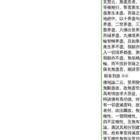
玄賛云。無盡意者。
等種種行。誓度衆生
盡衆生未盡。菩薩之
地經中。以十界盡句
界盡。二世界盡。三
槃界盡。六佛出世界
所縁界盡。九佛境界
輪智轉界盡。且如衆
衆生界不盡。我願亦
入一切境界都盡。第
我願亦不盡。無垢稱
輪。而不捨於菩薩之
薩名無盡意。雖諸菩
願各別故
云云
佛地論二云。受用變
無斷盡故。故無盡究
爲有情故求大菩提。
時諸佛有爲功德。何
有一切盡滅度時。故
者何。由法爾故。無
種性。一聲聞種性。
四不定種性。五無有
論。廣説其相分別建
限。然有畢竟得滅度
第五種性無有出世功