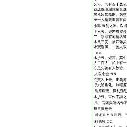
又云。若有百千萬億
磲瑪瑙珊瑚琥珀眞珠
黑風吹其船舫。飄墮
至一人稱觀世音菩薩
解脫羅刹之難。以
下文云。經若有持是
二。別顯有厄稱名皆
水風三災。後四雜災
求寶遇風。二善人敎
云云
水抄云。經言。其中
人二百人。於中有一
亦是先曾有人敎念。
人敎念也
云云
玄賛次上云。正義應
必六通垂化。無暇厄
爲應病藥。攝利難
水抄云。言作不請之
法。菩薩與請名作
無量義經云
同經疏上
云。
玄測
利他故
云云