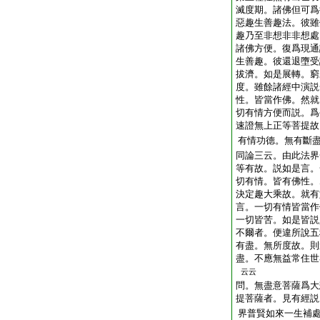
滅度期。諸佛但可爲
惡趣生善趣法。彼雖
趣乃至非想非非想處
諸佛方便。復爲現通
生善趣。彼還退墮受
拔濟。如是展轉。窮
度。雖餘諸經中演説
性。皆當作佛。然就
切有情方便而説。爲
速證無上正等菩提故
有情功德。無有斷
同論三云。由此法界
等有故。説如是言。
切有情。皆有佛性。
決定趣大乘故。就有
言。一切有情皆當作
一切皆苦。如是皆説
不爾者。便違所說五
有盡。無所度故。則
盡。不應無益常住世
云云
問
。無盡意菩薩爲大
提菩薩者。見有經説
界普賢如來一生補