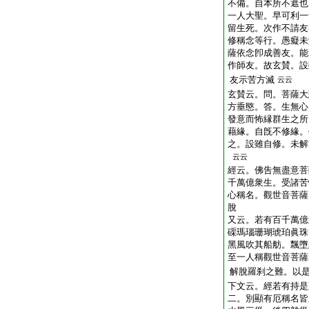
不備。自本所不遮也
一人大聖。早可利一
留生死。次作不請友
修稱念等行。愚癡未
薩依念卽成善友。
作師友。故玄賛。設
友示苦方滅
云云
玄賛云。問。菩薩大
方垂愍。答。生無心
發意而怖縁群生之所
藉緣。自旣不修緣。
之。設雖自修。未解
云云
經云。佛吿無盡意菩
千萬億衆生。受諸苦
心稱名。觀世音菩薩
脫
又云。若有百千萬億
磲瑪瑙珊瑚琥珀眞珠
黑風吹其船舫。飄墮
至一人稱觀世音菩薩
解脫羅刹之難。以
下文云。經若有持是
二。別顯有厄稱名皆