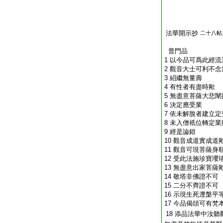
法華開示抄
二十八帖
普門品
1 以今品可爲此經
2 觀音大士可利不
3 紹繼無量壽
4 有性者有盡時歟
5 無盡意菩薩大悲闡
6 決定應受業
7 依未解脫者建立定
8 未入僧祇位轉定業
9 經是論錯
10 觀音成道實成道
11 觀音可現菩薩身
12 受此法施珍寶瓔
13 無盡意出家菩薩
14 敬塔非佛證不可
15 二分不齊證不可
16 示現生死𣵀槃平
17 今品偈頌可有梵
18 添品法華中汝