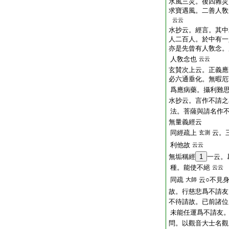
水風三災。後四雜災
求寶遇風。二善人敎
云云
水抄云。經言。其中
人二百人。於中有一
亦是先曾有人敎念。
人敎念也
云云
玄賛次上云。正義應
必六通垂化。無暇厄
爲應病藥。攝利難
水抄云。言作不請之
法。菩薩與請名作
無量義經云
同經疏上
云。
玄測
利他故
云云
無垢稱經
1
一云。
種。能使不絕
云云
同疏
云○不見
大師
故。行慈悲爲不請友
不待請故。已前諸位
未能任運爲不請友
問。以觀音大士名觀