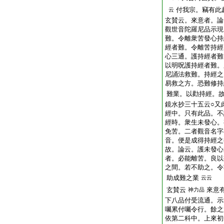
付我宗。竊有此
云
玄賛云。來意者。論
觀世音陀羅尼品示現
難。令離衆苦發心持
經者難。令離苦持經
心三通。護持經者難
以明呪護持經者難。
尼誦法救難。持經之
易救之方。恐難修持
難業。以勸持經。
鏡水抄三十五云○又
經中。只有此品。不
經時。衆生未發心。
免苦。二者觀音名字
音。便是成得持經之
故。論云。護未發心
者。必能離苦。良以
之間。若不助之。令
助成難之業
云云
玄賛云
來意
神力品
下八品付受流通。示
囑累付囑令行。餘之
依第二科中。上來初