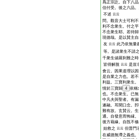
爲正宗訖。自下八品
信付受。後之六品。
不述
云云
問
。觀音大士可利不
利不念衆生。付之平
不念衆生耶。若待歸
現德哉。是以賛主自
友
此乃依無量
云云
等。是諸衆生不請
千衆生値羅刹難之時
皆得解脫
是豈
云云
會云。因果道理以因
是自業之力也。若不
利益。三寶利衆生。
情於三寶歸
4
依稱
也。不念衆生。已無
中凡夫與聖者。有漏
遂融。耳聞口念。卽
難有故。玄賛云。生
通。自發意而怖縁。
後方藉緣。自旣不修
始救之
但普門
云云
在威德無滯之義也。