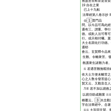
無盡意答歟皆是普賢
19 自在之業
已上十九帖
法華經第八卷示抄
◎
1
普門品
問
。以今品可爲此經
通有三。讃重。學行
德。或歎人法可尊可
行。或示相付囑。稟
大士名因化行功德。
通耶
會云。玄賛釋今品來
生難。令離衆苦。
救護衆生諸難力者
若遇苦難無暇持
云
依大士方便未離苦之
心之人敎令發菩提心
賛又云。又觀音念人
若不加以易救
乃至
以易功助成難業
云
栖覆云。
3
夫念觀
字在法華經中。念著
大旨同玄賛。
云云