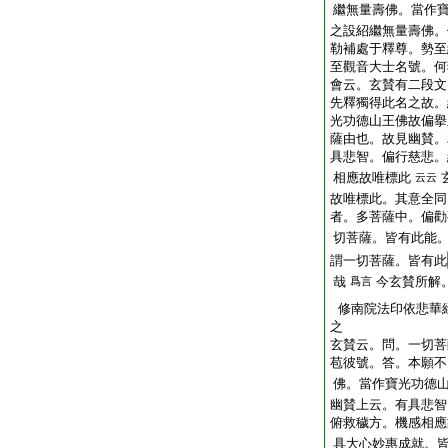
繼無量壽佛。當作
之設紹繼無量壽佛。
勒補處于釋尊。勢至
至觀音大士名號。何
會云。玄賛有二段文
先釋獨得此名之故。
光功德山王佛故偏擧
薩由也。故見幽賛。
具悲智。偏行慈悲。
相應故唯標此
云云
故唯標此。其意全同
者。多菩薩中。偏勸
切菩薩。皆有此能
謂一切菩薩。皆有此
哉
今玄賛所解
爲言
修南院法印依悲華
之
玄賛云。問。一切菩
苞彼號。答。本願不
佛。當作寶光功德
幽賛上云。有具悲智
俯救穢方。機感相應
具大心妙惠成就。