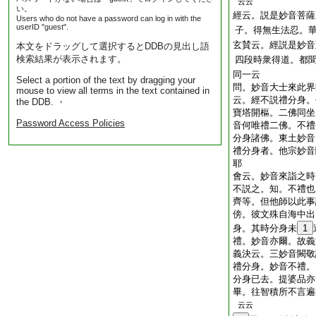
云云
い。
經云。説是妙音菩薩
Users who do not have a password can log in with the
userID "guest".
子。得無生法忍。
玄賛云。經説是妙音
本文をドラッグして選択するとDDBの見出し語
検索結果が表示されます。
四段時衆得道。都
同一云
Select a portion of the text by dragging your
問
。妙音大士來此界
mouse to view all terms in the text contained in
云。經不説禮分身。
the DDB. ・
寶塔開樞。二佛同坐
Password Access Policies
音何唯禮二佛。不禮
分身諸佛。東土妙音
禮分身者。他宗妙音
耶
會云。妙音來詣之時
不説之。知。不禮也
齊等。但他師以此事
傍。彼文殊自海中出
身。其時分身未
1
禮。妙音亦爾。故義
義決云。三妙音闕敬
禮分身。妙音不禮。
分身已去。提婆品亦
畢。往智積所不言遍
云云