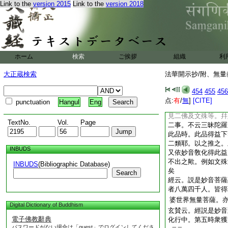
Link to the
version 2015
Link to the
version 2018
時而已
云云
問
。經文此娑婆世界
及陀羅尼
可爲
云云
證利者。此界菩薩。
力。何不取現證利。
ホーム
検索
ご挨拶
組織
利
薩。得此三昧。此土
忍益。旣爲現證利。
大正蔵検索
法華開示抄/附、無量
餘卷玄賛。出今經現
6
會云。經有現文
454
455
456
之。豈無所以耶。末
点:
有
/
無
]
[CITE]
punctuation
Hangul
Eng
玄賛案經文。妙音還
見二佛及文殊等。幷
TextNo.
Vol.
Page
二事。不云三昧陀羅
此品時。此品得益下
二類耶。以之推之。
INBUDS
又依妙音敎化得此益
不出之歟。例如文殊
INBUDS
(Bibliographic Database)
矣
Search
經云。説是妙音菩薩
者八萬四千人。皆得
婆世界無量菩薩。
Digital Dictionary of Buddhism
玄賛云。經説是妙音
電子佛教辭典
化行中。第五時衆獲
パスワードがない場合は「guest」でログインしてくださ