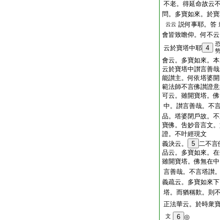
不老。得延命故云
問。多寶如來。於寶
説何事耶。答
云云
會皆致瞻仰。何不云
云於寶塔中耶
4
會云。多寶如來。本
云於寶塔中讃言善哉
能讃主。何依塔婆開
範法師不言佛讃證意
可云。雖開寶塔。佛
中。讃言善哉。不
品。塔婆閉戶故。不
寶佛。吿妙音言文。
證。不叶經現文
義決云。
5
二不言
品云。多寶如來。在
雖開寶塔。佛無在中
言善哉。不言塔讃
義疏云。多寶如來下
塔。而猶稱歎。則
正法華云。於時衆
文
6
◎