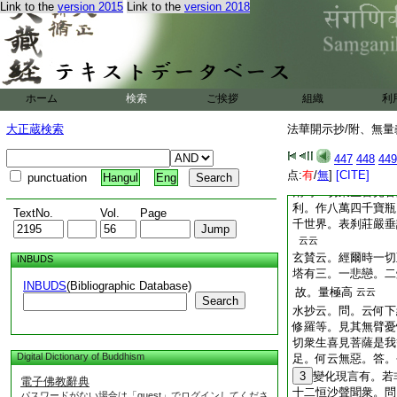
土邊故無相違。准智
Link to the
version 2015
Link to the
version 2018
聞者。借彼名説。實
三千界也。擬花臺葉
尋云。報身實有舍利
化生故無遺骨。諸佛
而他受用身者超過三
遺骸乎。若又無舍利
ホーム
検索
ご挨拶
組織
利
爲報佛證耶
答。變易身能化實報
大正蔵検索
法華開示抄/附、無量
若是爲七地已前分段
447
448
449
現父母王國之時。示
点:
有
/
無
]
[CITE]
經曰。日月淨明德佛
punctuation
Hangul
Eng
爾時一切衆生喜見菩
利。作八萬四千寶瓶
TextNo.
Vol.
Page
千世界。表刹莊嚴垂
云云
玄賛云。經爾時一切
INBUDS
塔有三。一悲戀。二
INBUDS
(Bibliographic Database)
故。量極高
云云
Search
水抄云。問。云何下
修羅等。見其無臂憂
切衆生喜見菩薩是我
Digital Dictionary of Buddhism
足。何云無惡。答。
3
變化現言有。若
電子佛教辭典
十二恒沙聲聞衆。問
パスワードがない場合は「guest」でログインしてくださ