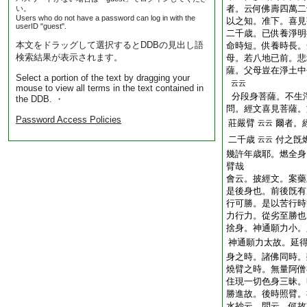
者。云何佛壽四萬二
い。
Users who do not have a password can log in with the
以之知。准下。喜見
userID "guest".
二千歳。已供養淨明
本文をドラッグして選択するとDDBの見出し語
命時短。供養時長。
検索結果が表示されます。
母。若八地已前。悲
薩。父母豈在淨土中
Select a portion of the text by dragging your
云云
mouse to view all terms in the text contained in
分段身菩薩。不生
the DDB. ・
問
。經文喜見菩薩。
Password Access Policies
莊嚴臂
爾者。
云云
二千歳
付之旣
云云
幾許年歳耶。燃全身
臂哉
會云。披經文。案藥
是後身也。前後旣有
行可勝。是以苦行時
力行力。從劣至勝也
捨身。神通願力小。
神通願力太故。延
身之時。諸佛同時。
燒臂之時。無量阿僧
住現一切色身三昧。
勝進故。後時照臂。
水抄云。問云。何故