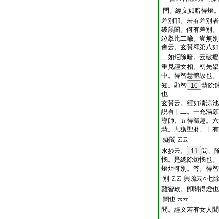
問
。經文如暗得燈
差別耶。若有差別者
破黑闇。何有差別。
竝擧此二喩。豈無別
會云。玄賛釋第八如
二如炬除暗。云破癡
重見經文相。初先擧
中。得智慧體故也。
知。顯智
10
慧除
也
玄賛云。經如淸涼池
説有十二。一充滿願
導師。五得歸趣。六
慧。九獲聖財。十有
癡闇
云云
水抄云。
11
問。
惱。是總除煩惱也。
燈炬何別。答。得智
別
興疏云○七
云云
難智歎。卽闇得燈也
闇也
云云
問
。經文若有女人聞