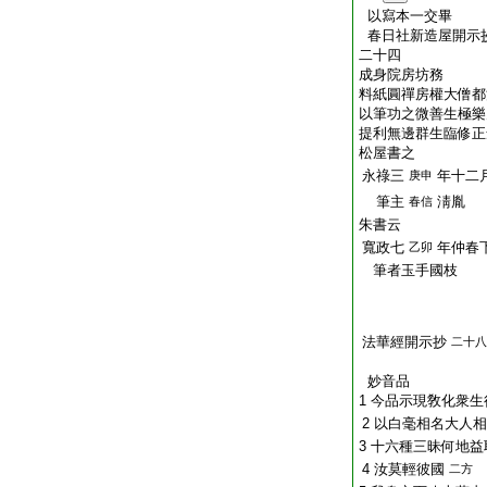
以寫本一交畢
春日社新造屋開示
二十四
成身院房坊務
料紙圓禪房權大僧都
以筆功之微善生極樂
提利無邊群生臨修正
松屋書之
永祿三
年十二
庚申
筆主
淸胤
春信
朱書云
寬政七
年仲春
乙卯
筆者玉手國枝
法華經開示抄
二十八
妙音品
1 今品示現敎化衆
2 以白毫相名大人
3 十六種三昧何地益
4 汝莫輕彼國
二方