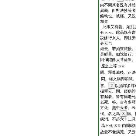
尙不聞其名況有其體
異義。但對法抄等者
偏執也。彼經。又説
相矣
此事又有義。如別
有人云。此品旣有盡
說修行女人。卽往安
身云也
經云。若如來滅後。
是經典。如說修行。
阿彌陀佛大菩薩衆。
座之上等
云云
問。釋尊滅後。正法
問
。經文病卽消滅
答。
2
以攝釋多釋
攝釋云。問。經病卽
有漏者。皆有病老死
老死。答。古有多釋
方死。無中夭者。云
惱。名之爲
3
病。
病消。不起六十二見
爲不死
由聞此
云云
故云不老病死。又云