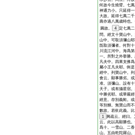
何故今生燒臂。七萬
神通力小。只延得一
大故。延得七萬二千
壽亦過八萬歳時也。
圓故。
4
定七萬二
問
。經文十寶山中。
山中。可取須彌山耶
旣取須彌者。何對十
川流江河中。海爲第
一。所對之外擧勝。
凡夫中。四果支佛爲
屬小王凡夫耶。例是
經中。列寶山中。列
會云。顯事勝劣。或
准。須彌山。設有十
天子。或有攝星宿。
中勝劣耶。或華嚴經
經意。存別義歟。或
等別類。無寶山而不
數故。若依此義。比
1
興疏云。經曰。
云。此以高顯勝也。
爲十。一雪山。二香
山。五由乾陀羅山。