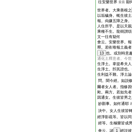
往安樂世界
顯
云云
世界者。大乘善根之
以垢穢身。輒生彼土
報。尙嫌五障之身。
人住所乎。是以天親
乘種不生。龍樹讃頌
文一往有疑何
會云。安樂世界。報
釋。若依唯報土義者
13
也。或別時意
通化土釋意者。今世
生淨土。韋提希夫人
生淨土。卽其證也。
生利益不難。淨土論
問。聞今經。如説
爾者女人者。指修因
歟。兩方。若如先者
因通女。生彼皆男之
妙顏事。如何通耶
決中。女人生彼皆轉
經淨影疏等。皆以同
經等。生極樂皆成
會云。諸
1
經説彼