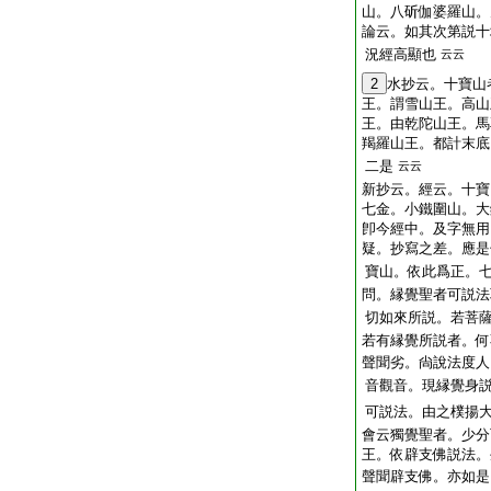
山。八斫伽婆羅山。
論云。如其次第説十
況經高顯也
云云
2
水抄云。十寶山
王。謂雪山王。高山
王。由乾陀山王。馬
羯羅山王。都計末底
二是
云云
新抄云。經云。十寶
七金。小鐵圍山。大
卽今經中。及字無用
疑。抄寫之差。應是
寶山。依此爲正。
問。縁覺聖者可説法
切如來所説。若菩
若有縁覺所説者。何
聲聞劣。尙說法度人
音觀音。現縁覺身
可説法。由之樸揚
會云獨覺聖者。少分
王。依辟支佛説法。
聲聞辟支佛。亦如是