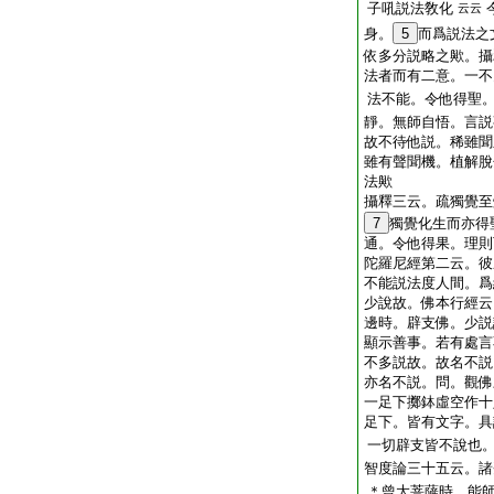
子吼説法敎化
云云
身。
5
而爲説法之
依多分説略之歟。攝
法者而有二意。一不
法不能。令他得聖
靜。無師自悟。言説
故不待他説。稀雖聞
雖有聲聞機。植解脫
法歟
攝釋三云。疏獨覺至
7
獨覺化生而亦得
通。令他得果。理則
陀羅尼經第二云。彼
不能説法度人間。爲
少說故。佛本行經云
邊時。辟支佛。少説
顯示善事。若有處言
不多説故。故名不説
亦名不説。問。觀佛
一足下擲鉢虛空作十
足下。皆有文字。具
一切辟支皆不說也
智度論三十五云。諸
＊曾大菩薩時。能