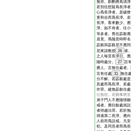
無罪。斟酌將爲清淨
若別住想疑爲長淨者
心爲長淨者。是破僧
更和合而爲長淨。若
長淨。客來數少。應
淨。如不肯者。往小
等多者。舊住苾芻應
居竟。爲隨意時即名
苾芻與苾芻尼不應同
尼來請教授
26
者
之人毎至長淨日。應
隨時處分。
27
言
磨人。言無住處者。
言有住處
31
無住
分不解。若苾芻處是
其處而爲長淨。若處
作罪。縱無苾芻住處
往無犯。若難事將至
弟子門人不應隨情聽
戒者。應往餘處就説
者得越法罪。若於無
得過第二長淨。應向
人前而爲説戒。凡安
犯。及同見者而爲長