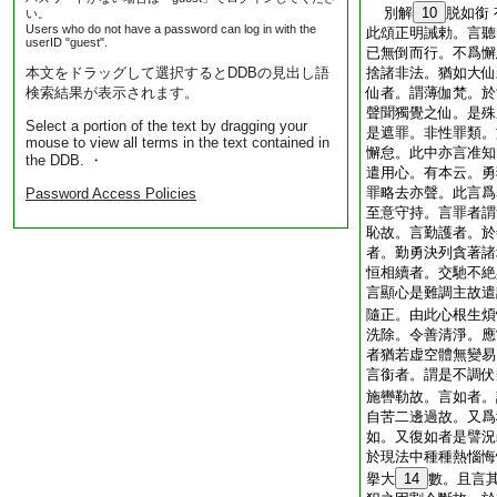
別解
10
脱如銜
い。
Users who do not have a password can log in with the
此頌正明誡勅。言聽
userID "guest".
已無倒而行。不爲懈
本文をドラッグして選択するとDDBの見出し語
捨諸非法。猶如大仙
検索結果が表示されます。
仙者。謂薄伽梵。於
聲聞獨覺之仙。是殊
Select a portion of the text by dragging your
是遮罪。非性罪類。
mouse to view all terms in the text contained in
懈怠。此中亦言准知
the DDB. ・
遣用心。有本云。勇
罪略去亦聲。此言爲
Password Access Policies
至意守持。言罪者謂
恥故。言勤護者。於
者。勤勇決列貪著諸
恒相續者。交馳不絶
言顯心是難調主故遣
隨正。由此心根生煩
洗除。令善清淨。應
者猶若虚空體無變易
言銜者。謂是不調伏
施轡勒故。言如者。
自苦二邊過故。又爲
如。又復如者是譬況
於現法中種種熱惱悔
擧大
14
數。且言