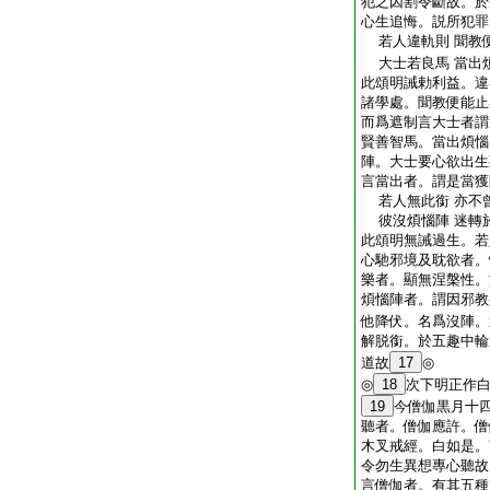
犯之因割令斷故。於
心生追悔。説所犯罪
若人違軌則 聞教
大士若良馬 當出
此頌明誡勅利益。違
諸學處。聞教便能止
而爲遮制言大士者謂
賢善智馬。當出煩惱
陣。大士要心欲出生
言當出者。謂是當獲
若人無此銜 亦不
彼沒煩惱陣 迷轉
此頌明無誡過生。若
心馳邪境及耽欲者。
樂者。顯無涅槃性。
煩惱陣者。謂因邪教
他降伏。名爲沒陣。
解脱銜。於五趣中輪
道故
17
◎
◎
18
次下明正作
19
今僧伽黒月十
聽者。僧伽應許。僧
木叉戒經。白如是。
令勿生異想專心聽故
言僧伽者。有其五種