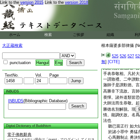
Link to the
version 2015
Link to the
version 2018
若欲修治得
6
經七
若本無心重修理者。
五事失大界。一切僧
決捨而去。一切僧伽
時命過。一切僧伽作
村中非結界處。齊何
ホーム
検索
ご挨拶
組織
利
舍。村中齊牆柵處并
大正蔵検索
根本薩婆多部律攝 (N
界内苾芻同集。在手
意秉。如上所説。違
525
526
527
52
合十指恭敬 禮釋
無
]
[CITE]
別解脱調伏 我説
punctuation
Hangul
Eng
此頌明供養法式。言
手表恭敬相。凡於大
TextNo.
Vol.
Page
一謂致禮。二申讃歎
迦師子是讃歎徳。言
高勝非下流故。言師
INBUDS
畏憚。諸外道類皆恐
INBUDS
(Bibliographic Database)
大師法而生恭敬。起
Search
勝徳名別解脱。現
情。能調伏故。名爲
法也
Digital Dictionary of Buddhism
聽已當正行 如大
於諸小罪中 勇猛
電子佛教辭典
心馬難制止 勇決
パスワードがない場合は「guest」でログインしてくださ