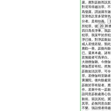
露。應對苾芻而説其
對尼等得越法罪。不
爲發露。謂波羅市迦
至突色訖里多望突色
分者。是相似義。
所犯罪。彼
20
即
四日爲長淨事。我苾
犯罪。我某甲於所犯
淨已後。對淨苾芻如
戒人若憶若疑。類此
應勸一善。苾芻向餘
已。還來本處。諸有
若無能者可爲單白。
大徳僧伽聽。今僧伽
僧伽悉皆有犯。然無
苾芻如法説罪。可令
罪。若僧伽時至聽者
褒灑陀。後向餘處當
苾芻於罪有疑者。應
作。若衆中有一苾芻
詣同意苾芻處善心告
芻前。當説其犯。冀
其罪。必無同意自默
不樂。強詰憶者得越