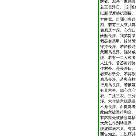
解者。應共一處爲長
若至長淨日。
2
唯
以新瞿摩塗拭灑掃。
方便竟。自誦少多經
芻。若有三人來共爲
芻應居本座。心念口
僧伽長淨。我苾芻某
我苾芻某甲。於諸障
守持長淨。若於後時
衆而爲長淨。滿諸戒
説。若有一二人來者
人法作。若苾芻行路
住村外。是長淨日。
者齊村勢分。不得別
應爲長淨。若與商旅
行應爲長淨。若彼嫌
有其六事。應心念守
衣。二捨三衣。三分
淨。六作隨意應爲長
不應長淨。而輒爲者
此由衆破重得和合。
有苾芻先被僧伽爲捨
大衆乞作別時長淨
説波羅底木叉。有其
而告知之。二説序并