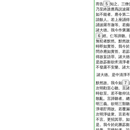
而告
5
知之。三僧
乃至終誰應爲説波羅
如不能者。應令第二
請餘人。若上座誦得
誦波羅市迦等。若癲
諸大徳。我今作褒灑
6
經。仁等諦聽。
無犯者默然。默然故
時即如實答。我今於
問亦應如實答。若苾
得故妄語罪。諸大徳
是故苾芻欲求清淨者
不發露不安樂。諸大
諸大徳。是中清淨
默然故。我今如
7
次明勸至心聽。言諸
時欲至。若不敬仰法
散亂。言諦聽者。總
明三義。欲明三類聽
淨堪貯用故。若覆漏
次明淨徒衆。言若有
不言。更招其罪。如
是。我今於此勝苾芻
徒衆。言憶知者。設