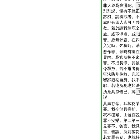
非大衆爲褒灑陀。
別別説。便有不聽正
苾芻。誦得戒者。不
處但有四人皆可＊共
欲。若於諠雜制底之
處。或不淨處。或
罪。必無餘處。在四
入定時。乞食時。消
惡作罪。餘時有礙在
界内。爲官所拘不來
罪。不成長淨。其被
令釋放。若不爾者得
狂法防別住故。凡苾
審諦觀察自身。我不
耶。若憶所犯應如法
所應具威儀已。蹲
説
具壽存念。我苾芻某
罪。我今於具壽前。
我不覆藏。由發露説
罪不安樂。第二第三
見罪不。答言。我見
言。善護。所對苾芻
若於罪有疑。應就持