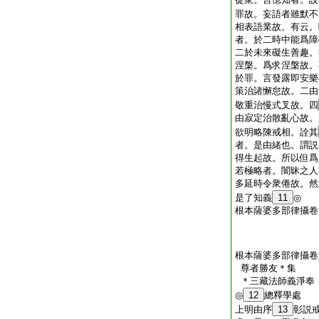
罪故。妄語者雖默不
相表語業故。有云。
者。於二時中能爲障
二於未來礙生善趣。
涅槃。爲求涅槃故。
於罪。言發露即安樂
策治諸懈怠故。二由
敬重治慢式叉故。四
由寂定治散亂心故。
欲明略陳戒相。詮其
者。是由緒也。謂説
得生起故。所以但爲
若極略者。闇昧之人
多延時令衆倦故。然
是了知義
11
◎
根本薩婆多部律攝卷
根本薩婆多部律攝卷
尊者勝友＊集
＊三藏法師義淨
◎
12
總釋學處
上明由序
13
彰説