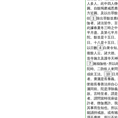
人多人。此中四人僧
圓。自餘羯磨咸悉應
方近圓。及以出罪餘
但
1
除出罪餘並應
伽者。諸法皆作。言
此據春夏冬三時之中
半月盡。及第七半月
陀。餘並是十五日。
日。十八是十五日。
以日數
4
白衆令知
復餘人云。諸大徳。
造寺施主及護寺天神
7
施福伽他･所以
陀時。二防俗人來問
或依王法。
10
日
者。褒灑是長養義。
便能長養善法持自心
灑同前。陀是淨除義
故。言時至者。謂是
者。謂問當時現座徒
許者。僧伽應許。我
其事而告知也。所以
能誦持戒故。或有雖
理不應然。所以不於