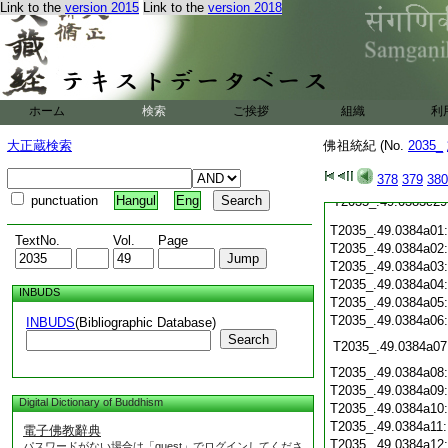
Link to the
version 2015
Link to the
version 2018
T2035_.49.0383c23
T2035_.49.0383c24
T2035_.49.0383c25
T2035_.49.0383c26
ホーム
検索
ご挨拶
組織
利
T2035_.49.0383c27
大正蔵検索
佛祖統紀 (No.
2035_
T2035_.49.0383c28
378
379
380
punctuation
Hangul
Eng
T2035_.49.0383c29
T2035_.49.0384a01
TextNo.
Vol.
Page
T2035_.49.0384a02
T2035_.49.0384a03
T2035_.49.0384a04
INBUDS
T2035_.49.0384a05
T2035_.49.0384a06
INBUDS
(Bibliographic Database)
Search
T2035_.49.0384a07
T2035_.49.0384a08
T2035_.49.0384a09
Digital Dictionary of Buddhism
T2035_.49.0384a10
T2035_.49.0384a11
電子佛教辭典
T2035_.49.0384a12
パスワードがない場合は「guest」でログインしてくださ