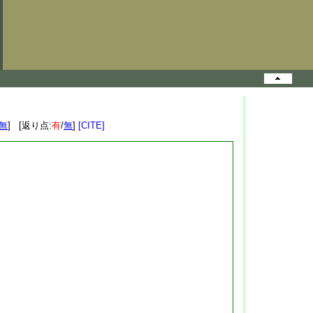
無
] [返り点:
有
/
無
]
[CITE]