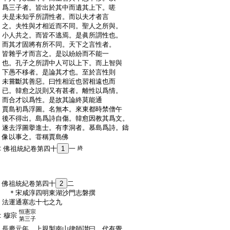
:
爲三子者。皆出於其中而遺其上下。嗟
:
夫是未知乎所謂性者。而以夫才者言
:
之。夫性與才相近而不同。聖人之所與。
:
小人共之。而皆不逃焉。是眞所謂性也。
:
而其才固將有所不同。天下之言性者。
:
皆雜乎才而言之。是以紛紛而不能一
:
也。孔子之所謂中人可以上下。而上智與
:
下愚不移者。是論其才也。至於言性則
:
未嘗斷其善惡。曰性相近也習相遠也而
:
已。韓愈之説則又有甚者。離性以爲情。
:
而合才以爲性。是故其論終莫能通
:
賈島初爲浮圖。名無本。來東都時禁僧午
:
後不得出。島爲詩自傷。韓愈因教其爲文。
:
遂去浮圖擧進士。有李洞者。慕島爲詩。鑄
:
像以事之。甞稱賈島佛
:
佛祖統紀卷第四十
1
一
終
:
佛祖統紀卷第四十
2
二
:
＊宋咸淳四明東湖沙門志磐撰
:
法運通塞志十七之九
恒憲宗
:
穆宗
第三子
:
長慶元年。上親製南山律師讃曰。代有覺