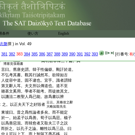
:
出世。未足知道
性本一。今言三品五
原道
:
人爲貴。今以夷狄
性。未
5
足知性
原性
:
先朝迎佛骨。而升遐
禽獸
6
同人乎
原人
直諫
:
近於幸災
左遷潮陽。而勸封禪近
表
用条件
使い方
English
賀尊
:
於獻諂求入
畏修史之禍而勇於排
號表
志磐
撰 ) in Vol. 49
答劉秀
駁雜
:
佛
爲駁雜之説而好爲博塞
才書
如毛
381
382
383
384
385
386
387
388
389
390
391
392
393
[行番号:
有
/
7
頴傳。
迭窮文之類。
:
嵩明教非韓三十篇。其
博塞見張藉書
:
言曰。舊唐史謂。韓子性偏僻。剛訐於道。
:
不弘考其書。觀其行誠然耳。欲韓如古
:
人從容中道。固不逮也。宜乎。識者謂韓
:
第文辭人耳。夫文所以傳道也。道不至
:
雖甚文奚用。學者不能考。而徒效其文。
:
以譏沮二教聖人爲已能。故爲書以辨
云云。其條攻之辭
:
之。以正夫天下之好毀者
大略如龍先生
:
東坡曰。昔之爲性論者多矣。而不能定
:
於一。始孟子以爲善。荀子以爲惡。楊子
:
以爲善惡混。而韓愈者又取夫三子之説
:
而折之。以孔子之論。離性以爲三品。曰
:
中人可以上下。而上智與下愚不移。以