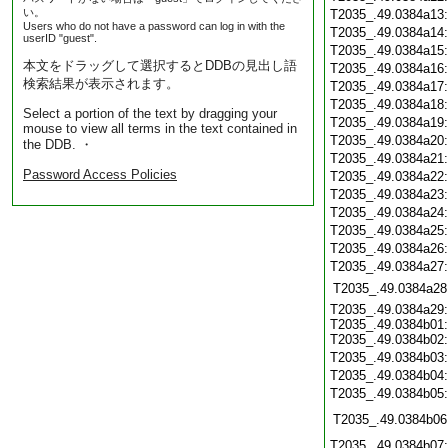
い。
T2035_.49.0384a13
Users who do not have a password can log in with the
T2035_.49.0384a14
userID "guest".
T2035_.49.0384a15
本文をドラッグして選択するとDDBの見出し語
T2035_.49.0384a16
検索結果が表示されます。
T2035_.49.0384a17
T2035_.49.0384a18
Select a portion of the text by dragging your
T2035_.49.0384a19
mouse to view all terms in the text contained in
T2035_.49.0384a20
the DDB. ・
T2035_.49.0384a21
Password Access Policies
T2035_.49.0384a22
T2035_.49.0384a23
T2035_.49.0384a24
T2035_.49.0384a25
T2035_.49.0384a26
T2035_.49.0384a27
T2035_.49.0384a28
T2035_.49.0384a29:
T2035_.49.0384b01:
T2035_.49.0384b02:
T2035_.49.0384b03
T2035_.49.0384b04
T2035_.49.0384b05
T2035_.49.0384b06
T2035_.49.0384b07