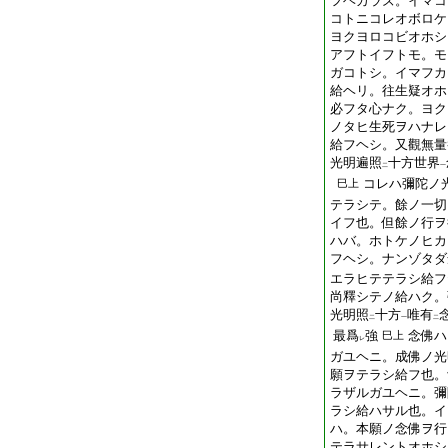
フヘカラズ。イマコ
コトニコレオボロケ
ヨクヨロコビオホシ
アフトイフトモ。モ
ガコトシ。イマフカ
給ヘリ。往生疑オホ
必フタ心ナク。ヨク
ノタヒ生死ヲハナレ
給フヘシ。又觀無量
光明遍照
十方世界
二
一
コレハ彌陀ノ
巳上
テラシテ。餘ノ一切
イフ也。但餘ノ行ヲ
ハバ。ホトケノヒカ
フヘシ。ナンゾタダ
エラヒテテラシ給フ
尚釋シテノ給ハク。
光明照
十方
唯有
二
一
二
最爲
強
念佛ハ
巳上
レ
ガユヘニ。成佛ノ光
願ヲテラシ給フ也。
ラザルガユヘニ。彌
ラシ給ハサル也。イ
ハ。本願ノ念佛ヲ行
テラサレントオホシ