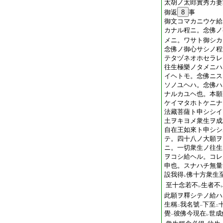
太胡ノ太郎實秀カ妻
御返
8
事
御文コマカニウケ給
カナル程ニ。念佛ノ
メニ。ワサト御シカ
念佛ノ御心サシノ程
テタヅネオホセラレ
往生極樂ノタメニハ
イヘトモ。念佛ニス
ソノユヘハ。念佛ハ
ナルカユヘ也。本願
ケイマタホトケニナ
法藏菩薩ト申シシイ
土ヲキヨメ衆生ヲ成
自在王如來ト申シシ
テ。四十八ノ大願ヲ
ニ。一切衆生ノ往生
ヲコシ給ヘル。コレ
申也。スナハチ無量
設我得
佛十方衆生
レ
至十念若不
生者不
レ
此願ヲ釋シテノ給ハ
生稱
我名號
下至
二
一
二
覺
彼佛今現在
世成
一
レ