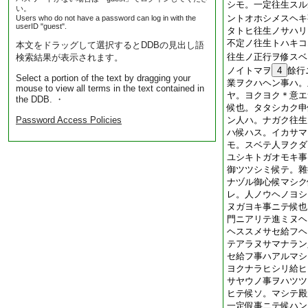
シモ。一定往生スル
い。
ントオホシメスヘキ
Users who do not have a password can log in with the
userID "guest".
タトヒ往生ノサハリ
不定ノ往生トハキコ
本文をドラッグして選択するとDDBの見出し語
往生ノ正行ヲ修スベ
検索結果が表示されます。
ノイトマヲ
4
餘行
Select a portion of the text by dragging your
業ヲクハヘン事ハ。
mouse to view all terms in the text contained in
ヤ。ヨクヨク＊意エ
the DDB. ・
候也。タタシカク申
Password Access Policies
ン人ハ。ナガク往生
ハ候ハス。イカサマ
モ。スベテ人ヲクダ
ユシキトガオモキ事
御ツツシミ候テ。雜
ナヅル御心候マシク
レ。人ノウヘノヨシ
ヌガヨキ事ニテ候也
門ニアリテ進ミヌヘ
ヘススメサセ給フヘ
テアラヌサマナラン
セ給フ事ハアルマシ
ヨクナラヒシリ給ヒ
サヤウノ事ヲハツツ
ヒテ候ソ。マシテ殿
一定假事ニテ候ハン