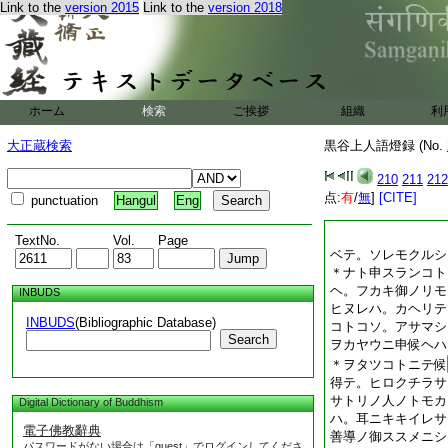
Link to the
version 2015
Link to the
version 2018
ホーム
検索
ご挨拶
組織
利
大正蔵検索
黒谷上人語燈録 (No.
210
211
212
点:
有
/
無
]
[CITE]
punctuation
Hangul
Eng
TextNo.
Vol.
Page
ベテ。ソレモクルシ
＊ナト申スランコト
ヘ。フカキ御ノリモ
INBUDS
ヒヌレハ。カヘリテ
INBUDS
(Bibliographic Database)
コトコソ。アサマシ
Search
ヲカヤウニ申候ヘハ
＊ヲタツコトニテ候
得テ。ヒロクチラサ
サトリノ人ノトモカ
Digital Dictionary of Buddhism
ハ。耳ニキキイレサ
電子佛教辭典
善導ノ御ススメニシ
パスワードがない場合は「guest」でログインしてくださ