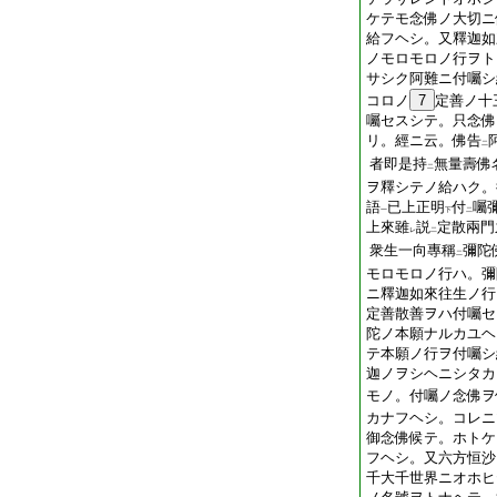
ケテモ念佛ノ大切ニ
給フヘシ。又釋迦如
ノモロモロノ行ヲト
サシク阿難ニ付囑シ
コロノ
7
定善ノ十
囑セスシテ。只念佛
リ。經ニ云。佛告
二
者即是持
無量壽佛
二
ヲ釋シテノ給ハク。
語
已上正明
付
囑
一
下
二
上來雖
説
定散兩門
レ
二
衆生一向專稱
彌陀
二
モロモロノ行ハ。彌
ニ釋迦如來往生ノ行
定善散善ヲハ付囑セ
陀ノ本願ナルカユヘ
テ本願ノ行ヲ付囑シ
迦ノヲシヘニシタカ
モノ。付囑ノ念佛ヲ
カナフヘシ。コレニ
御念佛候テ。ホトケ
フヘシ。又六方恒沙
千大千世界ニオホヒ