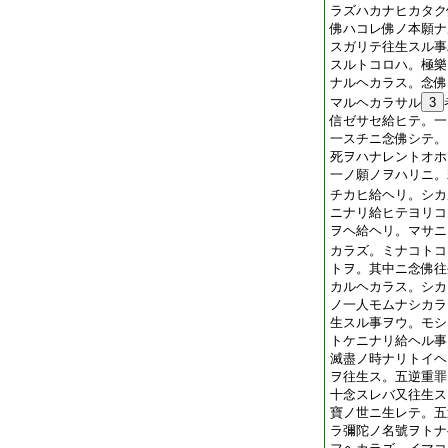
ラズハカナヒカタク
佛ハコレ佛ノ本願ナ
スガリテ往生スル事
スルトコロハ。極樂
ナルヘカラス。念佛
マルヘカラサル
3
信ゼサセ給ヒテ。一
一スチニ念佛シテ。
死ヲハナレントオホ
一ノ願ノヲハリニ。
チカヒ給ヘリ。シカ
ニナリ給ヒテヨリコ
ヲヘ給ヘリ。マサニ
カラズ。ミナコトコ
トヲ。其中ニ念佛往
カルヘカラス。シカ
ノ一人モムナシカラ
生スル事ヲウ。モシ
トケニナリ給ヘル事
滅盡ノ時ナリトイヘ
ヲ往生ス。五逆重罪
十念スレバ又往生ス
寶ノ世ニ生レテ。五
ラ彌陀ノ名號ヲトナ