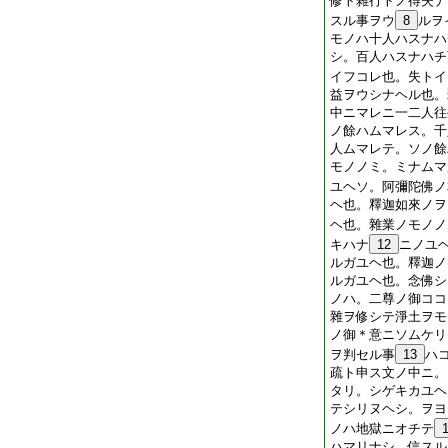
修ト雜行トノ得失ナ
スル事ヲウ
8
ルヲ
モノハ十人ハスナハ
シ。百人ハスナハチ
イフコレ也。失トイ
益ヲウシナヘル也。
中ニマレニ一二人往
ノ餘ハムマレス。千
人ムマレテ。ソノ餘
モノノミ。ミナムマ
ユヘソ。阿彌陀佛ノ
ヘ也。釋迦如來ノヲ
ヘ也。雜業ノモノノ
キハナ
12
ニノユ
ルガユヘ也。釋迦ノ
ルガユヘ也。念佛シ
ノハ。二尊ノ御ココ
雜ヲ修シテ淨土ヲモ
ノ御＊意ニソムケリ
ヲ判セル事
13
ハ
疏ト申ス文ノ中ニ。
タリ。シゲキカユヘ
テシリヌヘシ。ヲヨ
ノハ地獄ニオチテ
ハマリナシ。信スル