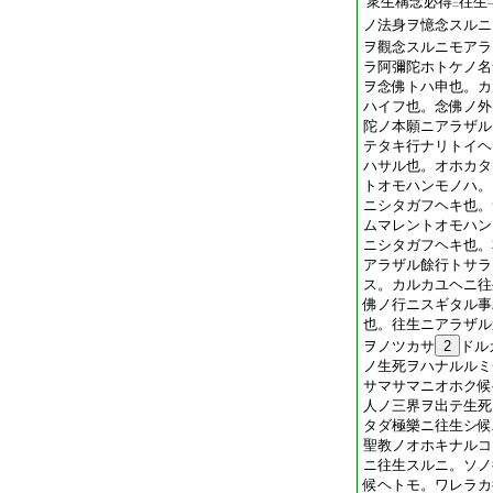
衆生稱念必得
往生
二
ノ法身ヲ憶念スルニ
ヲ觀念スルニモアラ
ラ阿彌陀ホトケノ名
ヲ念佛トハ申也。カ
ハイフ也。念佛ノ外
陀ノ本願ニアラザル
テタキ行ナリトイヘ
ハサル也。オホカタ
トオモハンモノハ。
ニシタガフヘキ也。
ムマレントオモハン
ニシタガフヘキ也。
アラザル餘行トサラ
ス。カルカユヘニ往
佛ノ行ニスギタル事
也。往生ニアラザル
ヲノツカサ
2
ドル
ノ生死ヲハナルルミ
サマサマニオホク候
人ノ三界ヲ出テ生死
タダ極樂ニ往生シ候
聖教ノオホキナルコ
ニ往生スルニ。ソノ
候ヘトモ。ワレラカ