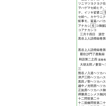
ツニマツヨクヨク往
ヲハゲマセ給ヒテ。
テ。イソキ娑婆ニ
セ給ヘ。カヤウニク
候事モ。返返ハバカ
アナカシ
6
コ御披
コアナカシコ
三月十四日 源空
黒谷上人語燈録卷第
黒谷上人語燈録卷第
厭欣沙門了惠集録
和語第二之四
當卷有
大胡太郎ノ妻室ヘ
三
熊谷ノ入道ヘツカハ
津戸三郎ヘツカハス
黒田ノ聖ヘツカハス
越中ノ光明房ヘツカ
正如房ヘツカハス御
禪勝房ニシメス御詞
十二問答第二十
十二箇條問答第二十