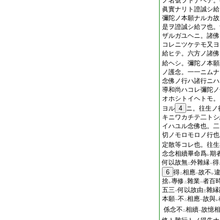
ノ名號ヲトナヘテ。
眞實ナリト證誠シ給
彌陀ノ本願ナルカ故
是ヲ證誠シ給フ也。
ザルガユヘニ。諸佛
コレニツケテモ又ヨ
給ヒテ。六方ノ諸佛
給ヘシ。彌陀ノ本願
ノ護念。一一ニムナ
念佛ノ行ハ諸行ニハ
導和尚ハコレ彌陀ノ
オホシトイヘトモ。
ヨル
4
ニ。往生ノ
キニワカチテ二トシ
イハユル念佛也。二
切ノモロモロノ行也
定散等コレ也。往生
念念相續畢命爲
期
レ
何以故無
外雜縁
得
二
一
6
得
相應
故不
二
一
レ
捨
專修
雜業
者百
レ
二
一
五三
何以故由
雜縁
一
三
本願
不
相應
故與
一
二
一
レ
係念不
相續
故憶
二
一