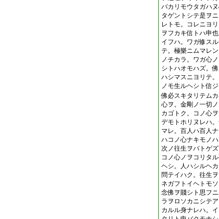
バカリモウタガハヌ
タゲントシテ是ヲニ
レトモ。コレニヨリ
ヲフカキ信トハ申也
イフハ。ワガ修スル
テ。極樂ニムマレン
ノチカラ。ワガ心ノ
シトハオモハズ。佛
ハシマスニヨリテ。
ノモ生ルヘシト信ジ
佛必スキタリテムカ
心ヲ。金剛ノ一切ノ
カゴトク。コノ心ヲ
デモトホリヌレハ。
マレ。百人ハ百人ナ
ハコノ心ナキモノハ
次ノ往生ヲバトゲズ
コノ心ノヲコリタル
ヘシ。人ハシルヘカ
問テイハク。往生ヲ
ネガフトイヘトモソ
念佛ヲ賤シト思フニ
ラヲロソカニシテア
カルル身ナレハ。イ
タリト申バクモナシ