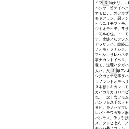
イフ
3
物ナリ。コ
ヘシヤ 答テイハク
オモヒテ。外ヲカザ
モヤアラン。惡ヲシ
ヒ心ニオモフトモ。
ジトオモヒテ。ヲサ
ニ恥ル心也。トニモ
テ。念佛ノ功ヲツム
アラザレハ。臨終正
ノオモヒヲナシテ。
フヘシ。サレハネテ
事ナカレトイヘリ。
世モ。道理ハタガハ
人ハ。父
4
母アハ
シタガヒテ惡事ヲハ
コノマントオモヘリ
ヌ本願トキカンニモ
カバカリカヨロコビ
也。一念十念ヲモム
ハンヤ百念千念ヲヤ
ヨヒ。身ノハゲマレ
レバトテワガ身ノ器
バシラス。佛ノ引接
ス。タトヒ七八十ノ
モヘハ夢ノコトシ。