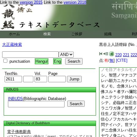
Link to the
version 2015
Link to the
version 2018
モマイリ菩提ニモイ
ハ
9
歩ヨリケハシ
シ
問テイハク。罪業ヲ
ヲモテ煩惱ノヤミヲ
ハ。カヤウノ愚癡ノ
ホーム
検索
ご挨拶
組織
利
事ハカサナレトモ。
ニヲモテコノツミヲ
大正蔵検索
黒谷上人語燈録 (No.
エス候
10
ハイカ
御詞ヲ信ジテウタカ
220
221
222
チカラニテ往生スル
点:
有
/
無
]
[CITE]
punctuation
Hangul
Eng
ゴトク。フネニノリ
ノモ目アキタルモノ
TextNo.
Vol.
Page
シ。智慧ノマナコア
レハ願力ニカナハス
モノモ。念佛スレハ
INBUDS
佛スル＊者ヲハ彌陀
ネニテラシテ捨給ハ
INBUDS
(Bibliographic Database)
シテ。必臨終ニ正念
Search
ラニワガ身ノ智慧ノ
往生ノ定不定ヲハサ
信心ノフカカルヘキ
Digital Dictionary of Buddhism
問テイハク。世ヲソ
ヂニ念佛スレハ往生
電子佛教辭典
ヤウノ身ニハ。アシ
パスワードがない場合は「guest」でログインしてくださ