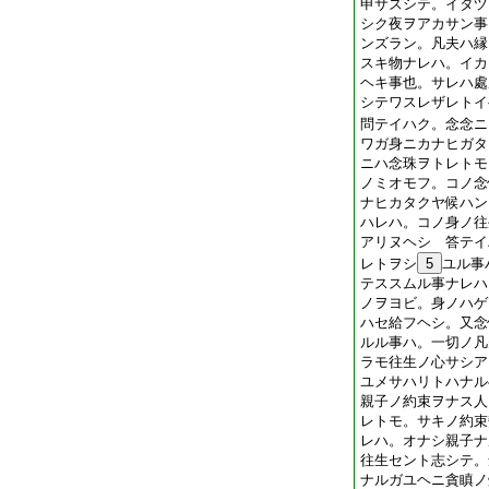
申サズシテ。イタヅ
シク夜ヲアカサン事
ンズラン。凡夫ハ縁
スキ物ナレハ。イカ
ヘキ事也。サレハ處
シテワスレザレトイ
問テイハク。念念ニ
ワガ身ニカナヒガタ
ニハ念珠ヲトレトモ
ノミオモフ。コノ念
ナヒカタクヤ候ハン
ハレハ。コノ身ノ往
アリヌヘシ 答テイ
レトヲシ
5
ユル事
テススムル事ナレハ
ノヲヨビ。身ノハゲ
ハセ給フヘシ。又念
ルル事ハ。一切ノ凡
ラモ往生ノ心サシア
ユメサハリトハナル
親子ノ約束ヲナス人
レトモ。サキノ約束
レハ。オナシ親子ナ
往生セント志シテ。
ナルガユヘニ貪瞋ノ