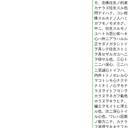
モ。念佛往生ノ約束
カナラズ往生スル也
問テイハク。コレ程
佛スルホドノ人ハミ
ガフモノモオホク。
中ニ。往生スルモノ
ユヘトカ思ヒ候ヘキ
心ハ外ニアラハルル
正サダメガタシトイ
ヲ具シテ往生ストミ
ヲ具セザルガユヘニ
ヲ得サル也。三心ト
二ニハ深心。三ニハ
ニ至誠心トイフハ。
内外トトノホレル心
マコトシキ心ナクテ
ナミナミノ心ヲモテ
ラヌヲイトフヨシヲ
カラヌヲネガフ氣色
ホラヌヲキラヒテ。
穢土ヲモイトヒ淨土
ル也。次ニ深心トイ
ル心也。ワレハ惡業
ノ願力ニテ。カナラ
フ道理ヲキキテフカ