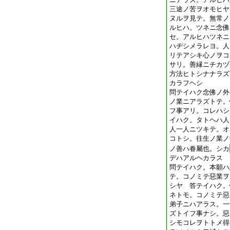
三途ノ苦ヲオモヒヤ
ヌルヲ見テ。無常ノ
ルヒハ。ツネニ念佛
セ。アルヒハツネニ
ハヂシメラレヨ。人
リテアシキ心ノヲコ
サリ。善縁ニチカヅ
方法ヒトシナナラズ
カラフヘシ
問テイハク念佛ノ外
ノ業ニアラズトテ。
フ事アリ。コレハシ
イハク。タトヘハ人
人一人ニツキテ。オ
コトシ。往生ノ業ノ
ノ善ハ眷屬也。シカ
デハアルヘカラス
問テイハク。本願ハ
テ。コノミテ惡業ヲ
シヤ 答テイハク。
ネトモ。コノミテ惡
弟子ニハアラス。一
ズトイフ事ナシ。惡
シモコレヲトトメ得