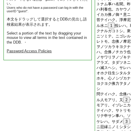
い。
トナム事ハ名聞。昨
Users who do not have a password can log in with the
ハ利養也。カヤウノ
userID "guest".
イカカ佛ノ御＊意ニ
本文をドラッグして選択するとDDBの見出し語
答テイハク。淨摩尼
検索結果が表示されます。
ル水ニ
1
投レハ。
クナルガコトシ。衆
Select a portion of the text by dragging your
ニソミテ。ニゴレル
mouse to view all terms in the text contained in
レトモ。念佛ノ摩尼
the DDB. ・
ヲノツカラキヨクナ
Password Access Policies
ハ。念佛ノチカラ也
ノサワリヲノゾキテ
アラズ。タダツネニ
ハ滅スヘシ。サレハ
オホク往生シタルタ
ホキ。心ノシヅカナ
ヨクヨク佛力ヲタノ
シ
問テイハク。念佛ハ
ル人モアリ。又
2
モアリ。イヅレニカ
テイハク。サトリモ
リテ申サン事ハ。ソ
ケレハ。サダメ
3
ニ惡縁ニノミシタシ