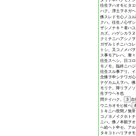
往生ヲハオモヒタエ
ハク。淨土ヲネガヘ
佛スレドモ心ノユル
クハ。往生ノ心ザシ
ザシノナキ＊者ハユ
カズ。ハゲシカラヌ
クミチニハアシノヲ
ガザルミチニハコレ
トシ。又コノメバヲ
ス事モアレハ。漸々
往生スヘシ。日コロ
モノモ。臨終ニハジ
往生スル事アリ。イ
念佛ヲ申シテワガ心
ナゲカム人ヲハ。佛
モリテ。障リヲノソ
生ヲウヘキ也
問テイハク。
3
念
ウニカオモヒ候ヘ
トキニハ世間ノ無常
コノヨノイクホトナ
ニハ。佛ノ本願ヲオ
ヘ給ヘト申セ。アル
タキコトハリヲオモ