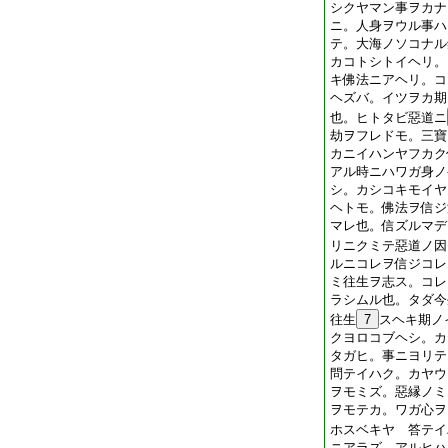
シクヤマン事ヲカナ
ニ。人身ヲウル事ハ
テ。大海ノソコナル
カコトシトイヘリ。
キ佛法ニアヘリ。コ
ヘズバ。イツヲカ期
也。ヒトタビ惡道ニ
劫ヲフレドモ。三寶
カニイハンヤフカク
アル時ニハワガ身ノ
シ。カシコキモイヤ
ヘトモ。佛法ヲ信ジ
マレ也。信ズルマデ
リニクミテ惡道ノ因
ルニコレヲ信ジコレ
ミ往生ヲ志ス。コレ
ラシムル也。タダ今
往生
7
スヘキ期ノ
クヨロコブヘシ。カ
タガヒ。事ニヨリテ
問テイハク。カヤウ
ヲモミズ。惡縁ノミ
ヲモテカ。ワガ心ヲ
ホスベキヤ 答テイ
ニアラズ。アルヒハ