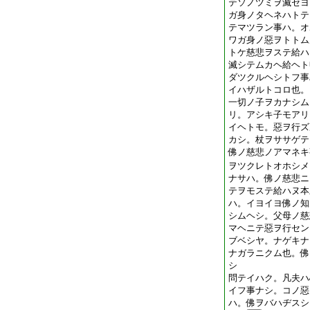
テソノツミヲ滅セヨ
ガ身ノタヘネハトテ
テマツラン事ハ。オ
ワガ身ノ惡ヲトトム
トケ慈悲ヲステ給ハ
滅シテムカヘ給ヘト
ダツクルヘシトフ事
イハザルトコロ也。
一切ノ子ヲカナシム
リ。アシキ子モアリ
イヘトモ。惡ヲ行ズ
カシ。杖ヲササゲテ
佛ノ慈悲ノアマネキ
ヲツクレトオホシメ
ナサハ。佛ノ慈悲ニ
テヲモステ給ハヌ本
ハ。イヨイヨ佛ノ知
シムヘシ。父母ノ慈
マヘニテ惡ヲ行セン
ブベシヤ。ナゲキナ
ナガラニクム也。佛
シ
問テイハク。凡夫ハ
イフ事ナシ。コノ惡
ハ。佛ヲバハヂスシ