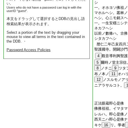
シ
い。
一。オホヨソ佛祖ノ
Users who do not have a password can log in with the
userID "guest".
マホルヘシ。叢林ノ
ヘシ。心ニモ銘スヘ
本文をドラッグして選択するとDDBの見出し語
一。一生安穩ニシテ
検索結果が表示されます。
ネカフヘシ
Select a portion of the text by dragging your
以前ノ數條ハ。古佛
mouse to view all terms in the text contained in
シタカフヘシ
the DDB. ・
暦仁二年己亥四月
聖護國寺。開闢沙門
Password Access Policies
4
觀音導利興聖護
5
爾時ノ堂主宗信
8
ノチニ
9
ツタ
布ノ本ノ
11
オハ
12
ノスルモノア
ニアラサルコト。
正法眼蔵即心是佛
佛佛祖祖。イマタマ
レルハ。即心是佛ノ
西天ニハ即心是佛ナ
キケ
16
リ。學者