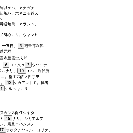
制誡ヲハ。アナガチニ
清規ハ。ホネニモ銘ス
シ
辨道無爲ニアラムト。
ノ身心ナリ。ウヤマヒ
二十五日。
3
觀音導利興
道元示
國寺重雲堂式
終
。
6
コノ文ヲ
7
ウツシテ。
フルナリ。
10
ユヘニ近代流
リニ。堂主宗信ノ四字ヲ
リ。
13
シカアレトモ。撰者
14
シルヘキナリ
ヌカレス保任シキタ
ミ
15
ナリ。シカアルヲ
シ。震旦ニハシメテ
17
オホクアヤマルニヨリテ。