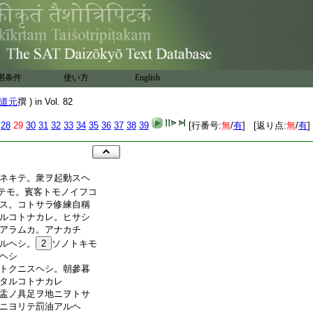
用条件
使い方
English
道元
撰 ) in Vol. 82
28
29
30
31
32
33
34
35
36
37
38
39
[行番号:
無
/
有
] [返り点:
無
/
有
]
ネキテ。衆ヲ起動スヘ
テモ。賓客トモノイフコ
ス。コトサラ修練自稱
ルコトナカレ。ヒサシ
アラムカ。アナカチ
ルヘシ。
2
ソノトキモ
ヘシ
トクニスヘシ。朝參暮
タルコトナカレ
盂ノ具足ヲ地ニヲトサ
ニヨリテ罰油アルヘ