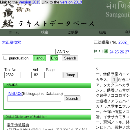
Link to the
version 2015
Link to the
version 2018
ホーム
検索
ご挨拶
組織
利
大正蔵検索
正法眼藏 (No.
2582_
24
25
26
27
punctuation
Hangul
Eng
シ
TextNo.
Vol.
Page
一。僧俗ヲ堂内ニマ
カラス。
1
近邊ニ
ヱ。タカクスヘカラ
INBUDS
シテ。供養ヲムサボ
INBUDS
(Bibliographic Database)
ク參學ノココロザシ
Search
ニ巡禮ノアラムハイ
カナラス堂主ニフル
一。坐禪ハ僧堂ノコ
請。イササカモヲコ
Digital Dictionary of Buddhism
一。齋粥ノトキ。鉢
電子佛教辭典
ンヒトハ。叢林ノ式
パスワードがない場合は「guest」でログインしてくださ