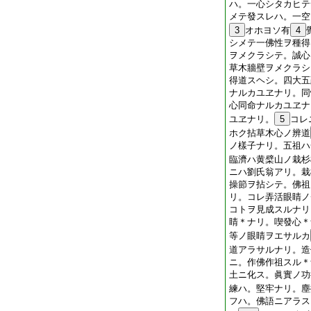
ハ。一心シタカヒテ
メテ發スレハ。一空
3
オホヨソ有
4
シメテ一佛性ヲ種得
ヲメクラシテ。誠心
草木牆壁ヲメクラシ
得道スヘシ。四大五
ナルカユヱナリ。同
心同命ナルカユヱナ
ユヱナリ。
5
コレ
ホク拈草木心ノ辨道
ノ樣子ナリ。五祖ハ
臨濟ハ黄檗山ノ栽杉
ニハ劉氏翁アリ。栽
操節ヲ拈シテ。佛祖
リ。コレ弄活眼睛ノ
コトヲ見成スルナリ
睛＊ナリ。喫發心＊
等ノ眼睛ヲエサルカ
道アラサルナリ。造
ニ。作佛作祖スル＊
土ニ化ス。眞實ノ功
練ハ。堅牢ナリ。塵
フハ。佛語ニアラス