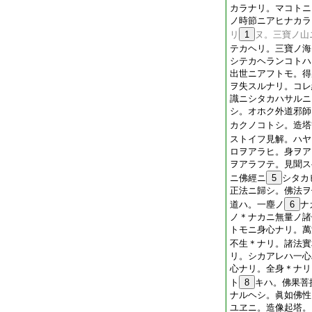
カラナリ。マコトニ
ノ時節ニアヒナカラ
リ
1
ヌ。三寶ノ山
テカヘリ。三寶ノ海
シテカヘランコトハ
出世ニアフトモ。得
ヲ失スルナリ。コレ
識ニシタカハサルニ
シ。オホク外道邪師
カクノコトシ。造塔
ストイフ見解。ハヤ
ロヲアラヒ。身ヲア
ヲアラフテ。見聞ス
ニ佛經ニ
5
シタカ
正法ニ歸シ。佛法ヲ
道ハ。一塵ノ
6
ナ
ノ＊ナカニ無量ノ諸
トモニ身心ナリ。萬
不生＊ナリ。諸法實
リ。シカアレハ一心
心ナリ。全身＊ナリ
ト
8
キハ。佛果菩
ナルヘシ。眞如佛性
ユヱニ。造像起塔。