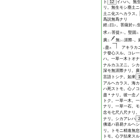
ト
12
イハハ。無
リ。無生モシ塵土ニ
土ニ化スヘカラス。
爲説無爲ナリ
經
曰
。菩薩於
ニ
ク
テ
二
求
菩提
。堅固
メ
ヲ
ニ
二
一
廣
無
涯際
。
ニ
シ
二
一
盡
アキラカニ
ス
レ
テ發心スル。コレ一
ハ。一草一木トオナ
ナルカユヱニ。シカ
深モ無涯際ナリ。廣
言語トシテ。如來
アルヘカラス。海カ
ハ死ストモ。心ノコ
盡＊ナリ。彼一念ノ
トク。一草一木。一
ナリ。一草一石。モ
念モ七尺八尺ナリ。
ナリ。シカアレハ
佛道ハ容易ナルヘシ
リ。トモニ精進無怠
トモ。心ヲ拈來スル