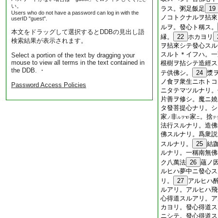
い。
ラス。粥足飯足
19
Users who do not have a password can log in with the
ノコトクナルヲ拈來
userID "guest".
ルヲ。發心ト稱ス。
本文をドラッグして選択するとDDBの見出し語
縁。
22
ホカヨリ
検索結果が表示されます。
ヲ拈來シテ發心スル
スルト＊イフハ。一
Select a portion of the text by dragging your
mouse to view all terms in the text contained in
根樹ヲ拈シテ造經ス
the DDB. ・
テ供佛シ。
24
漿
ノ食ヲ衆生ニホトコ
Password Access Policies
ニタテマツルナリ。
片善ヲ修シ。魔ニ嬈
タ發菩提心ナリ。シ
家
非
家
。捨
ノ
ルヲ
ニ
テ
法行スルナリ。造佛
佛スルナリ。爲衆説
スルナリ。
25
結
ルナリ。一稱南無佛
ク八萬法
26
蘊ノ
ルヒハ夢中ニ發心ス
リ。
27
アルヒハ
ルアリ。アルヒハ飛
心得道スルアリ。ア
カヨリ。發心得道ス
ニシテ。發心得道ス