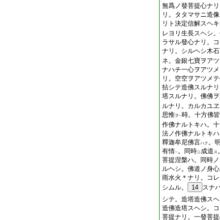
無爲ノ發菩提心ナリ
リ。タタマサニ造像
リト決定信解スヘキ
レヨリ生長スヘシ。
ラサル發心ナリ。コ
ナリ。シルヘシ木石
ネ。金銀七寶ヲアツ
ナハチ一心ヲアツメ
リ。空空ヲアツメテ
拈シテ造佛スルナリ
塔スルナリ。佛佛ヲ
ルナリ。カルカユヱ
思惟
時。十方佛皆
ヲ
一
作佛ナルトキハ。十
法ノ作佛ナルトキハ
釋迦牟尼佛言
。
ハク
有情
。同時
成道
ニ
ス
一
菩提涅槃ハ。同時ノ
ルヘシ。佛道ノ身心
雨水火＊ナリ。コレ
シムル。
14
スナ
シテ。造塔造佛スヘ
造佛造塔スヘシ。コ
菩提ナリ。一發菩提