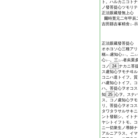
ト。ハルカニコトナ
ノ發菩提心ツモリテ
正法眼藏發無上心
爾時寛元二年甲辰
吉田縣吉峯精舍
示
ニ
一
正法眼藏發菩提心
オホヨソ心三種アリ
稱
慮知心
。二
ス
ト
ニ
二
一
心
。三
者矣栗
ト
ニハ
一
コノ
24
ナカニ菩
ス慮知心ヲモチヰル
コニハ道トイフ。質
ハ慮知心トイフ。コ
ハ。菩提心ヲオコス
知
25
心ヲ。スナ
ス。コノ慮知心ヲモ
リ。菩提心ヲオコス
タワタラサルサキニ
ント發願シ。イトナ
ヤシトイフトモ。コ
ニ一切衆生ノ導師ナ
アルニアラス。イマ