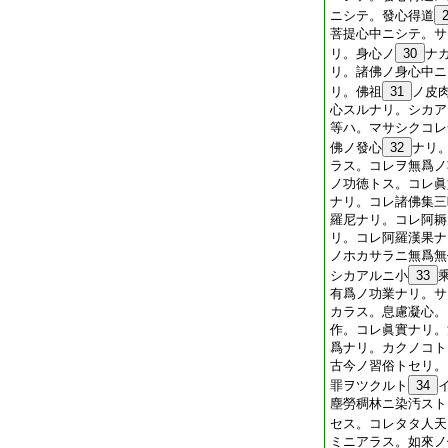
ニシテ。發心得道
菩提心中ニシテ。サ
リ。身心ノ
30
ナ
リ。諸佛ノ身心中ニ
リ。佛祖
31
ノ皮
心スルナリ。シカア
等ハ。マサシクコレ
佛ノ發心
32
ナリ
ラス。コレヲ無爲ノ
ノ功徳トス。コレ眞
ナリ。コレ諸佛集三
羅尼ナリ。コレ阿耨
リ。コレ阿羅漢果ナ
ノホカサラニ無爲無
シカアルニ小
33
有爲ノ功業ナリ。サ
カラス。息慮凝心。
作。コレ眞實ナリ。
爲ナリ。カクノコト
古今ノ習俗トセリ。
罪ヲツクルト
34
塵勞稠林ニ染汚スト
セス。コレタタ人天
ミニアラス。如來ノ