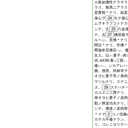
カ眞如佛性ナラサラ
ラス。無爲ニアラス
是實相＊ナリ。如是
身心ヲ
24
モテ發
ムヲキラフコトナカ
シテ。丈
25
六金
テ。古
27
佛塔廟
ルヘシ。見佛＊ナリ
聞法＊ナリ。作佛＊
釋迦牟尼佛言
。
ハク
女人。以
妻子
肉
テ
ノ
二
供
&K99;養
三寶
ス
ニ
二
一
修
。シカアレハ
ナラン
藥。僧房。田林等ヲ
オヨヒ妻子等ノ身肉
マツルナリ。ステニ
ヌ。
29
スナハチ
カユヱニ三寶ナリ。
身オヨヒ妻子ノ皮肉
勤ノ辨道功夫ナリ。
シテ。佛道ノ皮肉骨
＊イマ
2
コノ信施
カテカ不修ナラン。
リ。コレニヨリテ一