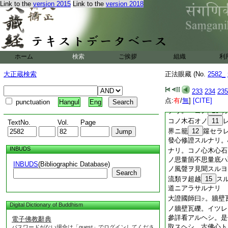
Link to the
version 2015
Link to the
version 2018
正法眼藏發無上心
西國
高祖。曰
。
ノ
ハク
タトフヘキヲタトフ
ハ。親曾ナルナリ。
ル雪山ヲ拈來スルハ
ホーム
検索
ご挨拶
組織
利
ヲ拈來ス
6
ル。大
震旦初祖曰
。心
ハク
大正蔵検索
正法眼藏 (No.
2582_
心如ナリ。盡大
7
自他ノ心ナリ。盡
233
234
235
点:
ノ佛祖。オヨ上天龍
有
/
無
]
[CITE]
punctuation
Hangul
Eng
ナリ。＊コノ
10
コノ木石オノ
11
TextNo.
Vol.
Page
界ニ籠
12
籮セラ
發心修證スルナリ。
INBUDS
ナリ。コノ心木心石
ノ思量箇不思量底ハ
INBUDS
(Bibliographic Database)
ノ風聲ヲ見聞スルヨ
Search
流類ヲ超越
15
ス
道ニアラサルナリ
大證國師曰
。牆壁
ク
Digital Dictionary of Buddhism
ノ牆壁瓦礫。イツレ
參詳看アルヘシ。是
電子佛教辭典
取スヘシ。古佛心ト
パスワードがない場合は「guest」でログインしてくださ