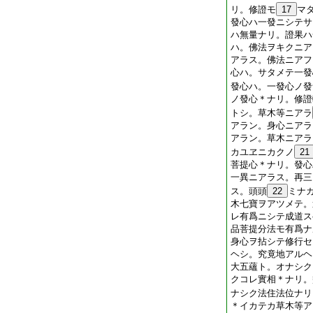
リ。修證モ
17
マ
發心ハ一發ニシテサ
ハ無量ナリ。證果ハ
ハ。佛法ヲキクニア
アラス。佛法ニアフ
心ハ。サタメテ一發
發心ハ。一發心ノ發
ノ發心＊ナリ。修證
トシ。草木等ニアラ
アラン。身心ニアラ
アラン。草木ニアラ
カユヱニカクノ
21
菩提心＊ナリ。發心
一異ニアラス。再三
ス。頭頭
22
ミナ
木七寶ヲアツメテ。
レ有爲ニシテ成道ス
品菩提分法モ有爲ナ
身心ヲ拈シテ修行セ
ヘシ。究竟地アルヘ
大五蘊ト。オナシク
クコレ實相＊ナリ。
ナシク法住法位ナリ
＊イカテカ草木等ア