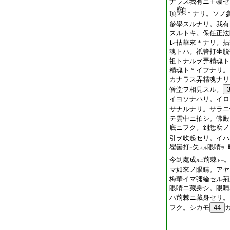
ナラス我有ニ罣礙セ
頂
＊ナリ。ソノ
參學スルナリ。我有
スルトキ。保任正法
レ拈華來＊ナリ。拈
魂トハ。祇管打坐脱
祖トナルヲ弄精魂ト
精魂ト＊イフナリ。
カナラス弄精魂ナリ
僧堂ヲ相見スル。
イヨソナハリ。イロ
サナルナリ。サラニ
テ雲中ニ拍シ。佛殿
底ニフク。到恁麼ノ
引ヲ吹起セリ。イハ
瞿曇打
失
眼睛
スル
ヲ
二
一
今到處成
荊棘
ル
ト
二
一
マ如來ノ眼睛。アヤ
梅華イマ彌綸セル荊
眼睛ニ藏身シ。眼睛
ハ荊棘ニ藏身セリ。
フク。シカモ
44