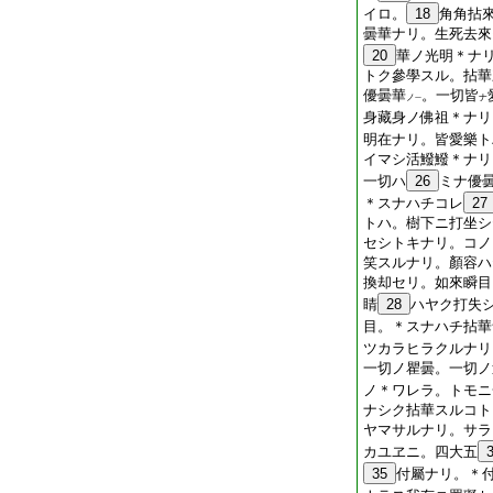
イロ。
18
角角拈
曇華ナリ。生死去來
20
華ノ光明＊ナ
トク參學スル。拈華
優曇華
。一切皆
ノ
ナ
一
身藏身ノ佛祖＊ナリ
明在ナリ。皆愛樂ト
イマシ活鱍鱍＊ナリ
一切ハ
26
ミナ優
＊スナハチコレ
27
トハ。樹下ニ打坐シ
セシトキナリ。コノ
笑スルナリ。顏容ハ
換却セリ。如來瞬目
睛
28
ハヤク打失
目。＊スナハチ拈華
ツカラヒラクルナリ
一切ノ瞿曇。一切ノ
ノ＊ワレラ。トモニ
ナシク拈華スルコト
ヤマサルナリ。サラ
カユヱニ。四大五
35
付屬ナリ。＊