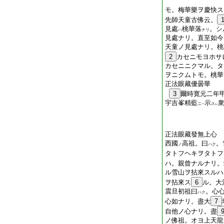
モ。梅華樂ヲ慶快ス
先師天童古佛云。
見處
桃華落
。シ
ハ
ナリ
見處ナリ。直至如今
天童ノ見處ナリ。桃
2
カセニモヨホサ
カセニニクマル。タ
ヲニクムトモ。桃華
正法眼藏優曇華
3
爾時寛元二年
宇吉峯精藍
示
ニ
ス
一
レ
正法眼藏發無上心
西國
高祖。曰
。
ノ
ハク
タトフヘキヲタトフ
ハ。親曾ナルナリ。
ル雪山ヲ拈來スルハ
ヲ拈來ス
6
ル。大
震旦初祖曰
。心
ハク
心如ナリ。盡大
7
自他ノ心ナリ。盡
ノ佛祖。オヨ上天龍