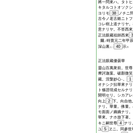
將一問來ハ。タトヒ
キタルコトオソクシ
ヨリモ
38
ノチニ
古今ノ老古錐ニトフ
コレ樹上道ナリヤ。
意ナリヤ。不答西來
正法眼藏祖師西來
爾
時寛元二年甲
ノ
深山裏
40
示
ニ
ス
一
正法眼藏優曇華
靈山百萬衆前。世尊
摩訶迦葉。破顏微笑
藏。涅槃妙心
。
1
一
オナシク拈華來ナリ
ト修證現成セルナリ
開明セリ。シカアレ
向上
2
下。向自他
ナリ。華量。佛量。
モ面面ノ嫡嫡ナリ。
華來。ナホ放下著。
キニ嗣世尊
4
ナリ
ユ
5
ヱニ。同參世