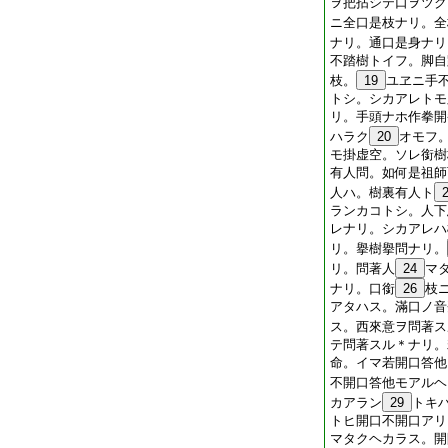
ヲ把拈シテ口ヲツク
ニ全口是枝ナリ。全
ナリ。通口是身ナリ
不踏樹トイフ。脚自
枝。
19
ユヱニ手
トシ。シカアレトモ
リ。手頭ナホ作拳開
ハラク
20
オモフ
モ掛虚空。ソレ銜樹
有人問。如何是祖師
人ハ。樹裏有人ト
ランカコトシ。人下
レナリ。シカアレハ
リ。擧樹擧問ナリ。
リ。問著人
24
マ
ナリ。口銜
26
枝
アタハス。滿口ノ音
ス。西來意ヲ問著ス
テ問著スル＊ナリ。
命。イマ若開口答他
不開口答他モアルヘ
カアラン
29
トキ
トヒ開口不開口アリ
マタクヘカラス。開