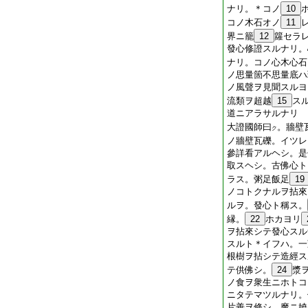
ナリ。＊コノ
10
コノ木石オノ
11
界ニ籠
12
籮セラ
發心修證スルナリ。
ナリ。コノ心木心石
ノ思量箇不思量底ハ
ノ風聲ヲ見聞スルヨ
流類ヲ超越
15
ス
道ニアラサルナリ
大證國師曰
。牆壁
ク
ノ牆壁瓦礫。イツレ
參詳看アルヘシ。是
取スヘシ。古佛心ト
ラス。粥足飯足
19
ノコトクナルヲ拈來
ルヲ。發心ト稱ス。
縁。
22
ホカヨリ
ヲ拈來シテ發心スル
スルト＊イフハ。一
根樹ヲ拈シテ造經ス
テ供佛シ。
24
漿
ノ食ヲ衆生ニホトコ
ニタテマツルナリ。
片善ヲ修シ。魔ニ嬈