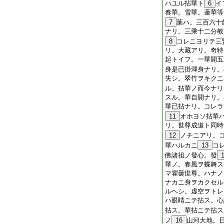
ハユル拈華ト
6
イ
春華。雪華。蓮華等
7
葉ハ。三百六十
ナリ。三乘十二分教
8
コレニヨリテ三
リ。大藏アリ。奇特
起トイフ。一華開五
身是已掛渾身ナリ。
失シ。翠竹ヲキクニ
ル。拈華ノ而今ナリ
スル。華自開ナリ。
華已拈ナリ。コレラ
11
オホヨソ拈華
リ。世尊成道ト同時
12
ノチニアリ。
華ハルカニ
13
コ
佛諸祖ノ發心。發
華ノ。春風ヲ蝶舞ス
マ瞿曇世尊。ハナノ
ナカニ身ヲカクセル
ルヘシ。虚空ヲトレ
ハ眼睛ニテ拈ス。心
拈ス。華拈ニテ拈ス
ノ
16
山河大地。