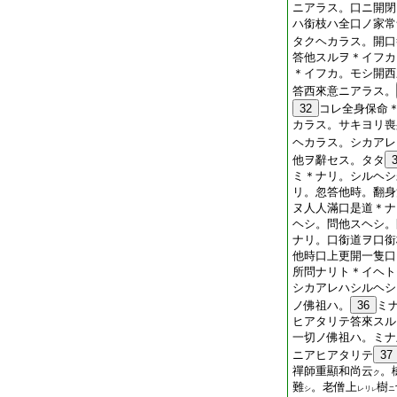
ニアラス。口ニ開閉
ハ銜枝ハ全口ノ家常
タクヘカラス。開口
答他スルヲ＊イフカ
＊イフカ。モシ開西
答西來意ニアラス。
32
コレ全身保命
カラス。サキヨリ喪
ヘカラス。シカアレ
他ヲ辭セス。タタ
ミ＊ナリ。シルヘシ
リ。忽答他時。翻身
ヌ人人滿口是道＊ナ
ヘシ。問他スヘシ。
ナリ。口銜道ヲ口銜
他時口上更開一隻口
所問ナリト＊イヘト
シカアレハシルヘシ
ノ佛祖ハ。
36
ミ
ヒアタリテ答來スル
一切ノ佛祖ハ。ミナ
ニアヒアタリテ
37
禪師重顯和尚云
。
ク
難
。老僧上
樹
シ
レリ
ニ
レ