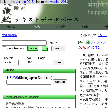
Link to the
version 2015
Link to the
version 2018
ノ寒暑ト。ヒトシカ
トナカレ。直須勤學
正法眼藏春秋
爾
時寛元二年甲
ノ
示
衆
。逢
佛
ス
ニ
フテ
レ
二
ホーム
検索
ご挨拶
組織
利
道
。衆角雖
ハク
レ
大正蔵検索
正法眼藏 (No.
2582_
正法眼藏祖師西來意
231
232
233
嗣
点:
有
/
無
]
[CITE]
punctuation
Hangul
Eng
二
香嚴寺襲燈大師
諱
千尺
懸崖
上
ノ
ニ
ルカ
TextNo.
Vol.
Page
手不
攀
枝
。
ルニ
チ
ヲ
レ
レ
祖師西來意。當
恁
テ
二
即
喪身失命
。若
チ
セン
INBUDS
問
。當
恁麼
時
ニ
テ
ノ
一
二
虎頭昭上座
。出
INBUDS
(Bibliographic Database)
テテ
一
未
上
樹
時。請
Search
タ
ラ
ニ
レ
レ
笑
1
而今ノ因
ス
ト。道得箇マレナリ
然ナルカ
4
コトシ
Digital Dictionary of Buddhism
不思量ヲ拈來シ。非
電子佛教辭典
センニ。オノツカラ
パスワードがない場合は「guest」でログインしてくださ