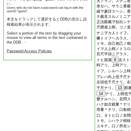
夫アラン。ステニ香
い。
坐セハ。サラニ香嚴
Users who do not have a password can log in with the
縁ヲ參詳スヘシ。香
userID "guest".
テ覰見スルノミニア
本文をドラッグして選択するとDDBの見出し語
正法眼藏ヲ拈出シテ
検索結果が表示されます。
尺懸崖上樹。コノ道
ナニヲカ人トイフ。
Select a portion of the text by dragging your
mouse to view all terms in the text contained in
橛トイフヘカラス。
the DDB. ・
トモ。自己他己ノ相
イマ人上樹ノトコロ
Password Access Policies
百尺竿頭ニアラス。
トヒ脱落
8
去スト
時アリ。上時アリ。
イフ。シルヘシ上時
アレハ向上也千尺ナ
左頭也千尺ナリ。右
千尺ナリ。
13
那
14
ナリ。上樹也
麼ナルヘシ。且問ス
ハク如古鏡量＊ナリ
塔量＊ナリ。口銜樹
口。タトヒ口ノ全闊
トモ。シハラク樹枝
ユキテ。口ノ所在シ