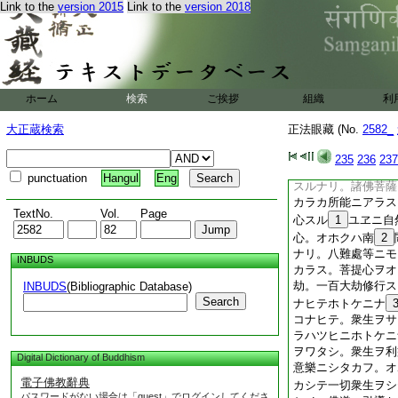
Link to the
version 2015
Link to the
version 2018
ヤシトイフトモ。コ
ニ一切衆生ノ導師ナ
アルニアラス。イマ
アラス。一ニアラス
ラス。凝然ニアラス
ニアラス。ワカ身ハ
ホーム
検索
ご挨拶
組織
利
ラス。コノ心ハ。法
前ニアラス。後ニア
大正蔵検索
正法眼藏 (No.
2582_
ナキニアラス。自性
ス。共性ニアラス。
235
236
237
レトモ感應道交スル
punctuation
Hangul
Eng
スルナリ。諸佛菩薩
カラカ所能ニアラス
TextNo.
Vol.
Page
心スル
1
ユヱニ自
心。オホクハ南
2
ナリ。八難處等ニモ
INBUDS
カラス。菩提心ヲオ
劫。一百大劫修行ス
INBUDS
(Bibliographic Database)
Search
ナヒテホトケニナ
コナヒテ。衆生ヲサ
ラハツヒニホトケニ
ヲワタシ。衆生ヲ利
Digital Dictionary of Buddhism
意樂ニシタカフ。オ
電子佛教辭典
カシテ一切衆生ヲシ
パスワードがない場合は「guest」でログインしてくださ