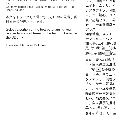
シメ。佛道ニ引導セ
い。
ニイトナムナリ。イ
Users who do not have a password can log in with the
userID "guest".
ヲアタフルヲ。利益
ス。コノ發心。コノ
本文をドラッグして選択するとDDBの見出し語
表ヲ超越セリ。三界
検索結果が表示されます。
セリ。ナホ聲聞辟支
Select a portion of the text by dragging your
アラス
mouse to view all terms in the text contained in
迦葉菩薩。偈ヲモテ
the DDB. ・
テマツルニイハク。
如
是
二心
先心
キ
ノ
ハ
Password Access Policies
レ
是
故
我
禮
初發
ノ
ニ
レ
ス
二
勝
出
聲聞
6
及
セリ
ヒ
二
界
。是
故
得
名
ニ
ノ
ニ
一
レ
メテ自未得度先度他
レヲ初
7
發菩提心
ヨリノチ。サラニソ
タテマツリ。供養シ
法シ。サラニ菩提心
ナリ。イハユル畢竟
耨多羅三藐三菩提ト
セハ。劫火螢火ノコ
モ。自未得度先度他
二
無
別ナリ
ツナカラ
キ
レ
衆生
得
入
ヲ
セ
リ
三
下