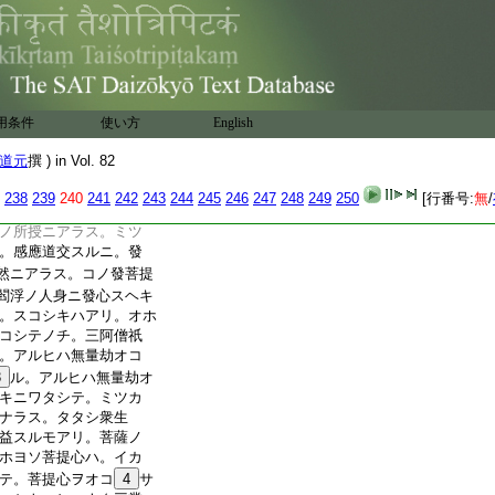
ノ心ヲオコセハ。ステ
リ。コノ心。モトヨリ
アラタニ歘起スルニ
。多ニアラス。自然ニア
。ワカ身ノナカニアル
心ノナカニアルニア
用条件
使い方
English
界ニ周遍セルニアラス。
ラス。
26
アルニアラス。
道元
撰 ) in Vol. 82
ニアラス。他性ニアラ
無因性ニアラス。シカア
238
239
240
241
242
243
244
245
246
247
248
249
250
[行番号:
無
/
トコロニ。發菩提心
ノ所授ニアラス。ミツ
。感應道交スルニ。發
然ニアラス。コノ發菩提
閻浮ノ人身ニ發心スヘキ
。スコシキハアリ。オホ
コシテノチ。三阿僧祇
。アルヒハ無量劫オコ
3
ル。アルヒハ無量劫オ
キニワタシテ。ミツカ
ナラス。タタシ衆生
益スルモアリ。菩薩ノ
ホヨソ菩提心ハ。イカ
テ。菩提心ヲオコ
4
サ