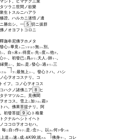
マシト。ヒマナク三業
タツラニ世間ノ欲樂
衆生トスルニハアラ
修證。ハルカニ迷悟ノ邊
ニ勝出シ。一
5
切ニ拔群
佛ノオヨフトコロニ
釋迦牟尼佛ヲホメタ
發心
畢竟
二
無
別。
ト
ト
ツナカラ
シ
レ
難
。
自
未
得度
先
度
他
。
シ
ラ
タ
セ
ツ
ス
ヲ
二
一
レ
心
。初發已
爲
天人
師
。
ヲ
ニ
タリ
ノ
ト
一
二
一
縁覺
。如
是
發心
過
三
ニ
キ
ノ
ハ
タリ
一
レ
二
最無上
。發心トハ。ハシ
ツクル
ヲ
ト
二
一
ノ心ヲオコスナリ。コ
トイフ。コノ心ヲオコス
コハクノ諸佛ニア
8
ヒ
タテマツルニ。見佛聞
ヲオコス。雪上
加
霜
ニ
フル
ヲ
レ
トハ。佛果菩提ナリ。阿
。初發菩提
9
心ト格量
トクナルヘシトイヘト
ノココロヲオコセハ。
。毎
自
作
是
念
。以
何
令
ニ
ラ
サク
ノ
ヲ
カ
ヲ
ン
二
一
レ
四
無上道
速
成
&K99;就
佛身
。コレ
ニ
ニ
スル
ヲ
上
二
一