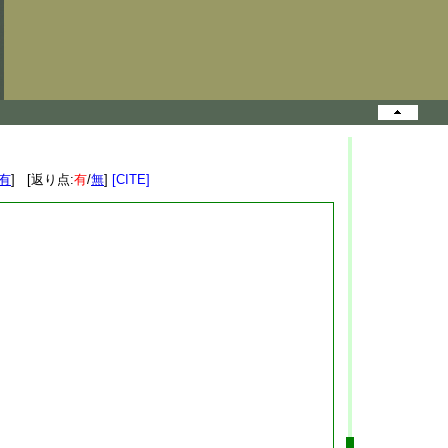
有
] [返り点:
有
/
無
]
[CITE]