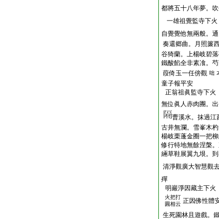
都將五十八年夢。吹
一雄祖覺監寺下火
自覺覺他無兩般。通
奏還郷曲。月照簾
谷猗蘭。上楊岐碧落
鐵酸餡全非素飡。芍
葭倚玉一任傍觀
咄
童子報平安
正翁祖眞監寺下火
無位眞人赤肉團。出
曹溪水。抹過江
古井無瀾。雪峯木杓
楊岐栗蓬金圈一把柳
修行特地無餘涅槃。
緉草鞋展翼九垠。到
清淨觀廣大智慧觀
殫
明巖淨因藏主下火
火把打
正因佛性體
圓相云
生死園林且遊戲。