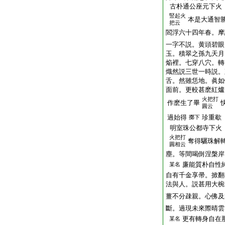
古朴通公座元下火
竪起火
本是大通智
把云
閻浮六十四年春。摩
一字不説。黄頭碧眼
玉。積翠之孫九天月
焔裡。七穿八穴。轉
熾然説三世一時説。
舌。然雖恁地。眞如
面前。更較甚麽紅爐
火把打
作麽生了畢
圓云
過始得
珍重歇
擲下
明室珠公都寺下火
火把打
奪得驪珠解
圓相云
塵。等間喝倒涅槃岸
廉能質朴自性
某名
自有千金享帚。掀翻
法與人。説甚用大椀
薑不分疎親。心佛及
斷。過現未來際晴雲
更有轉身自在
某名