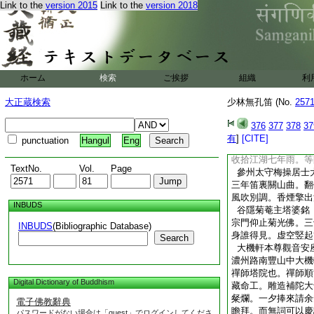
Link to the
version 2015
Link to the
version 2018
升法壇。共惟
某名
宗之密室。拜亞相于
南山。自飽天廚禁臠
全非世俗涅槃。無端
意墮指於滹沱之寒。
明焚舟之鋭氣。但思
ホーム
検索
ご挨拶
組織
利
竈之欺瞞。錯錯柳營
休金谷刀州。孰非目
大正蔵検索
少林無孔笛 (No.
257
漏泄。萱存堂背尚平
376
377
378
37
瑠璃殿佛日團團。
有
]
[CITE]
punctuation
Hangul
Eng
斯法筵。與令子諸
收拾江湖七年雨。等
TextNo.
Vol.
Page
參州太守梅操居士
三年笛裏關山曲。翻
風吹別調。香煙擎出
INBUDS
谷隱菊菴主塔婆銘
宗門仰止菊光佛。三
INBUDS
(Bibliographic Database)
身誰得見。虚空竪起
Search
大機軒本尊觀音安
濃州路南豐山中大機
禪師塔院也。禪師順
Digital Dictionary of Buddhism
藏命工。雕造補陀大
粲爛。一夕捧來請余
電子佛教辭典
瞻拜。而無詞可以慶
パスワードがない場合は「guest」でログインしてくださ