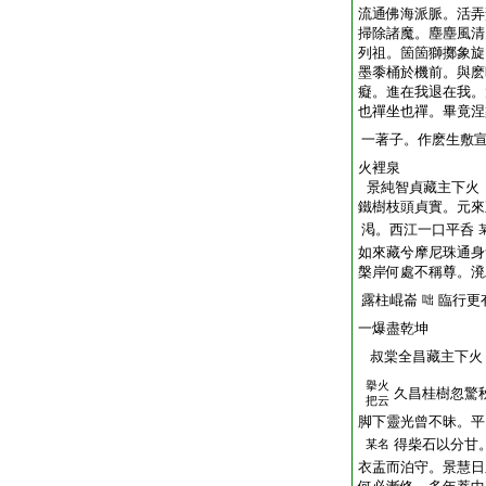
流通佛海派脈。活弄
掃除諸魔。塵塵風清
列祖。箇箇獅擲象旋
墨黍桶於機前。與麽
癡。進在我退在我。
也禪坐也禪。畢竟涅
一著子。作麽生敷
火裡泉
景純智貞藏主下火
鐵樹枝頭貞實。元來
渇。西江一口平呑
如來藏兮摩尼珠通身
槃岸何處不稱尊。溌
露柱崐崙
臨行更
咄
一爆盡乾坤
叔棠全昌藏主下火
擧火
久昌桂樹忽驚
把云
脚下靈光曾不昧。平
得柴石以分甘
某名
衣盂而泊守。景慧日