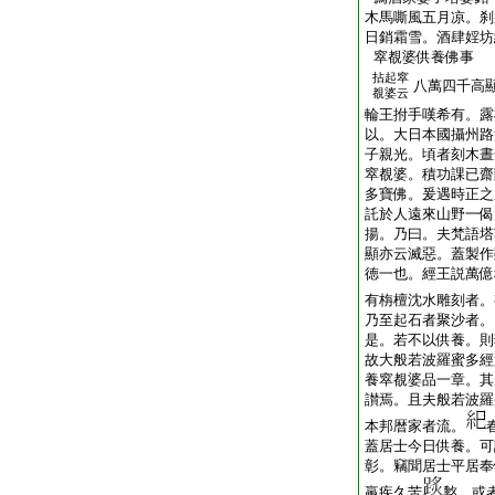
木馬嘶風五月凉。刹
日銷霜雪。酒肆婬坊
窣覩婆供養佛事
拈起窣
八萬四千高
覩婆云
輪王拊手嘆希有。露
以。大日本國攝州路
子親光。頃者刻木晝
窣覩婆。積功課已齋
多寶佛。爰遇時正之
託於人遠來山野一偈
揚。乃曰。夫梵語塔
顯亦云滅惡。蓋製作
徳一也。經王説萬億
有栴檀沈水雕刻者。
乃至起石者聚沙者。
是。若不以供養。則
故大般若波羅蜜多經
養窣覩婆品一章。其
讃焉。且夫般若波羅
本邦暦家者流。
蓋居士今日供養。可
彰。竊聞居士平居奉
羸疾久苦
盭。或