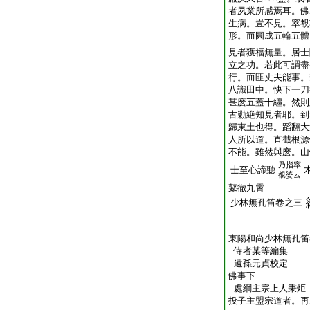
者夙業所感焉耳。佛
生病。豈不見。窣覩
形。而圓成五輪五
見者獲福無量。居士
立之功。若此可謂盡
行。而匪丈夫能事。
八識田中。快下一刀
甚麽五蓋十纒。然則
古勦絶知見者耶。到
歸東土也得。蹈翻大
人所以道。直截根源
不能。雖然與麽。山
乃指窣
士至心諦聽
覩婆云
鼕徹九霄
少林無孔笛卷之三
東陽和尚少林無孔笛
侍者某等編集
遠孫元貞校定
佛事下
處綱主宗上人秉炬
投子主盟宗道者。再