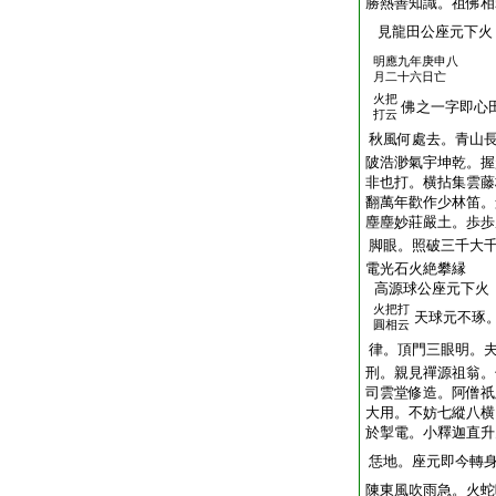
勝熱善知識。祖佛相
見龍田公座元下火
明應九年庚申八
月二十六日亡
火把
佛之一字即心
打云
秋風何處去。青山
陂浩渺氣宇坤乾。
非也打。横拈集雲藤
翻萬年歡作少林笛。
塵塵妙莊嚴土。歩歩
脚眼。照破三千大
電光石火絶攀縁
高源球公座元下火
火把打
天球元不琢。
圓相云
律。頂門三眼明。
刑。親見禪源祖翁。
司雲堂修造。阿僧祇
大用。不妨七縱八横
於掣電。小釋迦直升
恁地。座元即今轉
陳東風吹雨急。火蛇