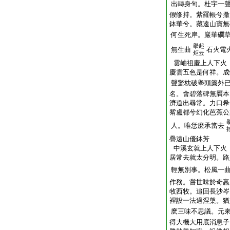
出轉身句。杜宇一
假修持。紫羅帳兮撒
鉢華兮。藏遠山寶無
何生死岸。巖華磵
擧起
無生曲
石火電
炬云
雲岫祖慶上人下火
慶雲五色是何祥。
聲驚枕破擧頭簾外
名。會碧落碑無贋本
濟道出尋常。力口希
觜盧都兮幻化芭蕉公
人。唯恁麽承當去
疊遠山優鉢芳
中溪玄就上人下火
居常去就太分明。路
輕無別事。松風一
作務。嘗世味於奇羸
牧西牧。追回長沙岑
裡設一法過涅槃。猶
麽三味不思議。元
得大機大用底消息子