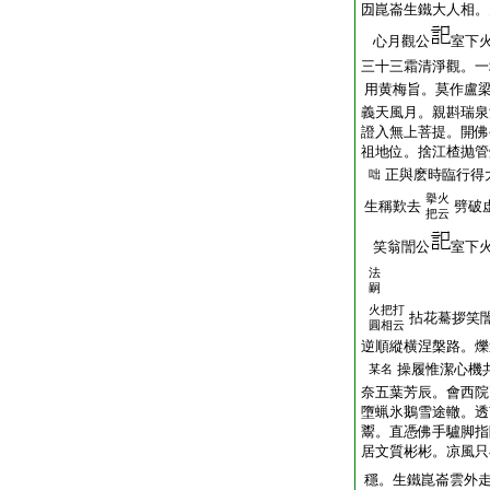
㘞崑崙生鐵大人相。
心月觀公
室下
三十三霜清淨觀。一
用黄梅旨。莫作盧
義天風月。親斟瑞泉
證入無上菩提。開佛
祖地位。捨江楂抛管
正與麽時臨行得
咄
擧火
生稱歎去
劈破
把云
笑翁誾公
室下
法
嗣
火把打
拈花驀拶笑
圓相云
逆順縱横涅槃路。爍
操履惟潔心機
某名
奈五葉芳辰。會西院
墮蝋氷鵝雪途轍。透
鬻。直憑佛手驢脚指
居文質彬彬。凉風只
穩。生鐵崑崙雲外