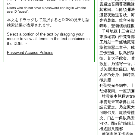
い。
雲巖道吾四尊宿機縁
Users who do not have a password can log in with the
其索曰。百億須彌法
userID "guest".
灘聲夜激道吾枕。河
本文をドラッグして選択するとDDBの見出し語
光呑萬象。鏡容分影
検索結果が表示されます。
猶昨。豐嶺樓頭鐘復
千尊地藏十三佛安
Select a portion of the text by dragging your
東濃瑞雲山中梵春都
mouse to view all terms in the text contained in
工雕刻一千躯地藏薩
the DDB. ・
掌善掌惡二童子。咸
Password Access Policies
三佛聖像。以爲預修
徳。莫大乎此矣。唯
歉意。乃遙寄一香。
以矢慶讃之儀曰。地
入細巧分身。同時點
徹刹塵
列聖交光帝網中。十
劫燈花雨。一座須彌
堆雲菴本尊釋迦文
堆雲菴未嘗著佛祖焉
請安置之。乃金泥大
可瞻仰矣。輒燒香禮
次。口占一偈以爲安
河沙。彫刻誰鋪錦上
機逐賊又隨邪
薦酒家婆子塔婆銘