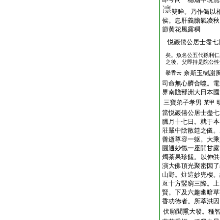
雙眸。乃作偈以
侯。忠肝義膽氣凌秋
節黄花風露稠
悦巖僖公居士盡七
矣。魚名公五代孫利仁
之後。父即持是院公性
奈斯玉樹謝
擧香云
司命無心臍合噬。電
界南贍部洲大日本國
三寶弟子孝男
某甲
當悦巖僖公居士盡七
臘月十七日。就于本
荘嚴中陰散筵之儀。
善逝尊容一躯。大乘
圓通妙懺一座開甘露
燭茶果珍饈。以伸供
演大佛頂光聚密因了
山野。炷這妙兜樓。
亙十方竪窮三際。上
賢。下及六趣幽暗草
香功徳者。所萃洪因
伏願聞熏大發。種