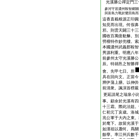
光溪勝公禪定門三
參河守居濃州鞍智郷關
與富島力戰於鷺田島而
這香直截根源正印圓
知見而出現。何假鼻
邪。則雲天闢三十三
國收百萬億豼貅。別別
劈檀特作妙兜樓。索
本國濃州武義郡鞍智
男源利重。明應八年
前參州太守光溪勝公
辰。特就邑之智勝禪
會。先甲七日。所
具在回向文。正當今
辨伊蒲上膳。以伸供
前清衆。諷演首楞嚴
更延請尾之瑞泉小
事。顧余於光溪有四
十三霜。際此法筵。
仁初元丁亥歳。洛
兆公軍于大内之東。
於麾下。故留光溪于
如漢祖以蕭何。爲關
餘孽。率江州兵數千