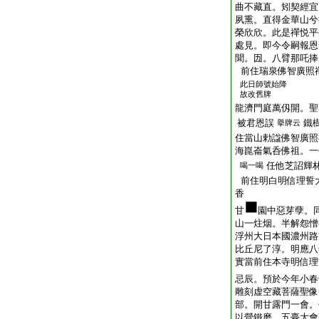
曲不藏直。矧契經宜
夙熏。直得金華山兮
榮欣欣。此是禪悦平
處見。即今令嗣報恩
聞。㘞。八臂那吒捧
前住瑞泉佛智廣照
此日師號始降
故改舊牌
龍濟門庭萬仭開。聖
被君恩誤
鐵
擧牌云
住當山勅諡佛智廣照
海崑崙氣呑佛祖。一
任他芝詔輝
喝一喝
前住明白明信理誓
香
甘
園中惡芽孽。
山一炷烟。半解怨憎
浮州大日本國濃州路
比丘尼了淳。明應八
實當前住本寺明信理
忌辰。預於今年小春
雕刻虚空藏菩薩聖像
部。開甘露門一會。
以營鐵磨。五臺大會