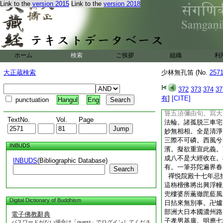
威音已前事。早梅春
Link to the
version 2015
Link to the
version 2018
怡公座元大祥忌。諸
噫山僧二十年前。來
一千指。具大度者唯
舊話無由重論。聊述
房老素舊時寃。松
ホーム
検索
ご挨拶
組織
利
一香穿鼻孔。毒蛇吐
薦妙中全淨禪門書
大正蔵検索
少林無孔笛 (No.
257
維明應戊午歳季秋月
門。實値七周忌辰
372
373
374
37
惟夤。罔極之恩叵報
有
]
[CITE]
punctuation
Hangul
Eng
誠於硯滴。類四大海
聳五須彌由旬。寫大
TextNo.
Vol.
Page
法輪。諸孤脱三車宅
妙無相相。全是清淨
三際不可磷。西風兮
INBUDS
濱。擬欲重宣此義。
成八不是大經收在
INBUDS
(Bibliographic Database)
有。一筆芬陀遍界春
Search
禪悦院殿十七年忌
這栴檀佛將出興浮幢
兜樓婆所薫徹毘藍風
Digital Dictionary of Buddhism
日拈來無別事。卍爐
部洲大日本國濃州路
電子佛教辭典
子孝男基廣。明應七
パスワードがない場合は「guest」でログインしてくださ