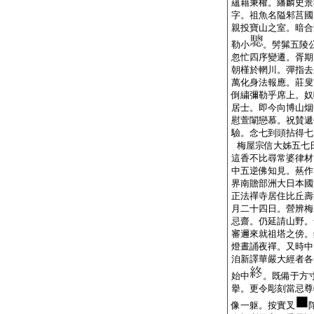
蘊藉秉權。繙麟史景
字。祖魚名隘邾莒國
親投寶山之室。暗合
勒小
。髣髴五陵
忽忙四序變遷。胥期
朝槿於輞川。彈指去
萬化身法報應。莊叟
倒繍彌勒乎席上。奴
居士。即今向博山烟
慰萱闈戀慕。祝賛遞
驗。念七到頭拈得七
梅屋宗信大姊五七
這香不比尋常婆律材
中五逆佛知見。爇作
界南贍部洲大日本國
正法禪寺居住比丘壽
月二十四日。營辨梅
忌齋。仍延請山野。
審邇來就祖塔之傍。
燈晝誦夜禪。又時中
洎新譯華嚴大經者各
始中
。既備于方
擧。更令彫刻當忌尊
像一躯。按實叉