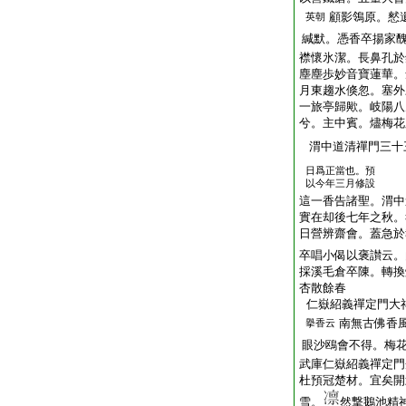
顧影鴒原。憖
英朝
緘默。憑香卒揚家
襟懷氷潔。長鼻孔於
塵塵歩妙音寶蓮華。
月東趨水倏忽。塞外
一旅亭歸歟。岐陽八
兮。主中賓。燼梅花
渭中道清禪門三十
日爲正當也。預
以今年三月修設
這一香告諸聖。渭中
實在却後七年之秋。
日營辨齋會。蓋急於
卒唱小偈以褒讃云。
採溪毛倉卒陳。轉換
杏散餘春
仁嶽紹義禪定門大
南無古佛香
擧香云
眼沙鴎會不得。梅
武庫仁嶽紹義禪定門
杜預冠楚材。宜矣開
雪。
然撃鵝池精