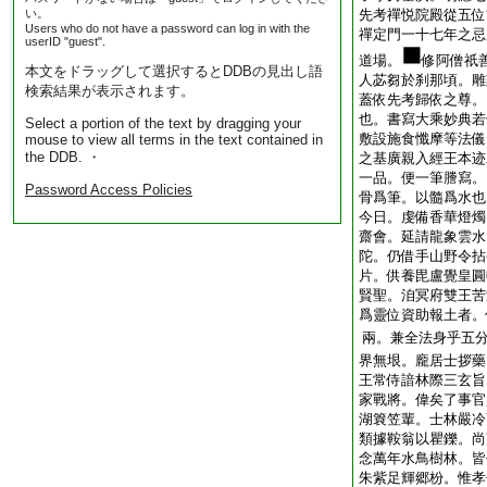
い。
先考禪悦院殿從五位
Users who do not have a password can log in with the
禪定門一十七年之忌
userID "guest".
道場。
修阿僧祇
本文をドラッグして選択するとDDBの見出し語
人苾芻於刹那頃。雕
検索結果が表示されます。
蓋依先考歸依之尊。
也。書寫大乘妙典若
Select a portion of the text by dragging your
敷設施食懺摩等法儀
mouse to view all terms in the text contained in
the DDB. ・
之基廣親入經王本迹
一品。便一筆謄寫。
Password Access Policies
骨爲筆。以髓爲水也
今日。虔備香華燈燭
齋會。延請龍象雲水
陀。仍借手山野令拈
片。供養毘盧覺皇圓
賢聖。洎冥府雙王苦
爲靈位資助報土者。
兩。兼全法身乎五
界無垠。龐居士拶藥
王常侍諳林際三玄旨
家戰將。偉矣了事官
湖簔笠輩。士林嚴冷
類據鞍翁以瞿鑠。尚
念萬年水鳥樹林。皆
朱紫足輝郷枌。惟孝