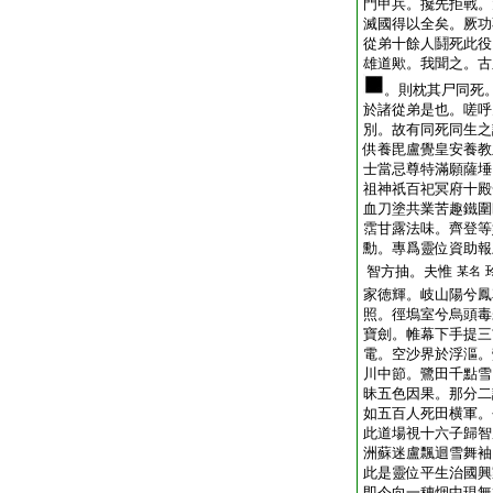
門甲兵。攙先拒戰。
滅國得以全矣。厥功
從弟十餘人鬪死此役
雄道歟。我聞之。古
。則枕其尸同死
於諸從弟是也。嗟呼
別。故有同死同生之
供養毘盧覺皇安養教
士當忌尊特滿願薩埵
祖神祇百祀冥府十殿
血刀塗共業苦趣鐵圍
霑甘露法味。齊登等
勳。專爲靈位資助報
智方抽。夫惟
某名
家徳輝。岐山陽兮鳳
照。徑塢室兮烏頭毒
寶劍。帷幕下手提三
電。空沙界於浮漚。
川中節。鷺田千點雪
昧五色因果。那分二
如五百人死田横軍。
此道場視十六子歸智
洲蘇迷盧飄迴雪舞袖
此是靈位平生治國興
即今向一穗烟中現無