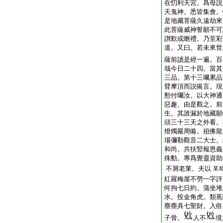
在忉利天宮。爲母説
天鬼神。悉皆集會。
是地藏菩薩久遠劫來
此菩薩威神誓願不可
讃歎或瞻禮。乃至彩
道。又曰。若未來世
薩前讀是經一遍。百
哉今日二十四。當其
三品。第十三囑累品
臂摩頂而説偈言。現
懃付囑汝。以大神通
惡趣。由是觀之。前
生。其誰漏於地藏願
頭三十三天之外看。
燈燭嚴周備。祖佛
場彌勒觀音二大士。
和尚。共扶竪報恩義
殊勳。專爲覺靈資助
不屑老莱。夫以
某
紅羅梅屋不勞一字評
何拘七日約。蒲坐堆
水。投金角虎。類蕉
塵塵具七聖財。入俗
子骨。
人不
境