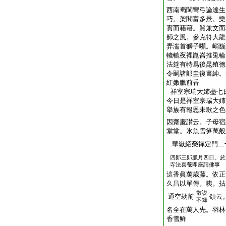
西南蜀閩彎弓論達生
巧。架閣富多景。樂
實而藉藉。質兼文而
師之風。參克符大龍
弄濡首獅子嚬。峭巍
轆轆夜裡崑崙推兎輪
法筵有特爲後昆殖徳
令嗣諸郞圭復書紳。
紅嫩臘前香
祥室宗瑞大姉盡七
今日是祥室宗瑞大姉
擧族有報恩未歉之色
因齋慶讃云。子母宿
堂堂。氷魚雪笋萬般
華嶽紹榮禪定門二
四郞三郞臘月四日。於
寺法喜菴即座請佛事
這香眞萬歳藤。依正
久昌以單傳。咦。拈
散説
通空劫前
頌云
不録
名全在萬人先。羽林
香雪鮮