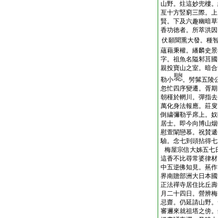
山野。炷這妙兜樓。
亙十方竪窮三際。上
賢。下及六趣幽暗草
香功徳者。所萃洪因
伏願聞熏大發。種
蘊藉秉權。繙麟史景
字。祖魚名隘邾莒國
親投寶山之室。暗合
勒小
。髣髴五陵
忽忙四序變遷。胥期
朝槿於輞川。彈指去
萬化身法報應。莊叟
倒繍彌勒乎席上。奴
居士。即今向博山烟
慰萱闈戀慕。祝賛遞
驗。念七到頭拈得七
梅屋宗信大姊五七
這香不比尋常婆律材
中五逆佛知見。爇作
界南贍部洲大日本國
正法禪寺居住比丘壽
月二十四日。營辨梅
忌齋。仍延請山野。
審邇來就祖塔之傍。