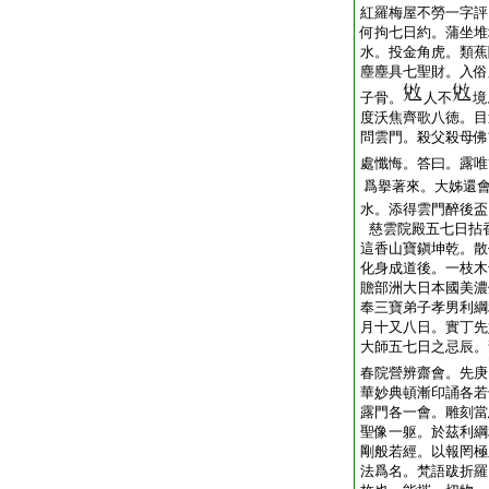
紅羅梅屋不勞一字評
何拘七日約。蒲坐堆
水。投金角虎。類蕉
塵塵具七聖財。入俗
子骨。
人不
境
度沃焦齊歌八徳。目
問雲門。殺父殺母佛
處懺悔。答曰。露唯
爲擧著來。大姊還
水。添得雲門醉後盃
慈雲院殿五七日拈
這香山寶鎭坤乾。散
化身成道後。一枝
贍部洲大日本國美濃
奉三寶弟子孝男利綱
月十又八日。實丁先
大師五七日之忌辰。
春院營辨齋會。先庚
華妙典頓漸印誦各若
露門各一會。雕刻當
聖像一躯。於茲利綱
剛般若經。以報罔極
法爲名。梵語跋折羅