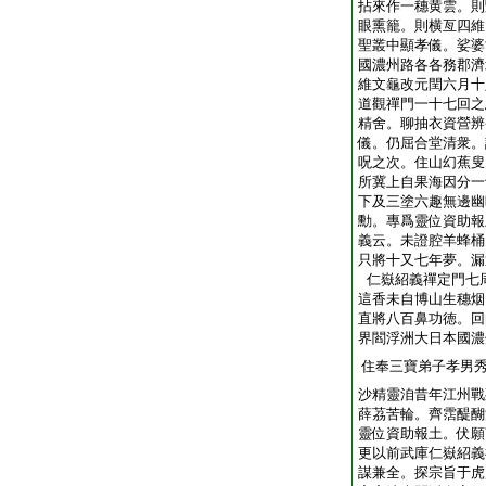
拈來作一穗黄雲。則
眼熏籠。則横亙四維
聖叢中顯孝儀。娑婆
國濃州路各各務郡濟
維文龜改元閏六月十
道觀禪門一十七回之
精舍。聊抽衣資營辨
儀。仍屈合堂清衆。
呪之次。住山幻蕉叟
所冀上自果海因分一
下及三塗六趣無邊幽
勳。專爲靈位資助報
義云。未證腔羊蜂桶
只將十又七年夢。漏
仁嶽紹義禪定門七
這香未自博山生穗烟
直將八百鼻功徳。回
界閻浮洲大日本國濃
住奉三寶弟子孝男
沙精靈洎昔年江州戰
薛茘苦輪。齊霑醍醐
靈位資助報土。伏願
更以前武庫仁嶽紹義
謀兼全。探宗旨于虎