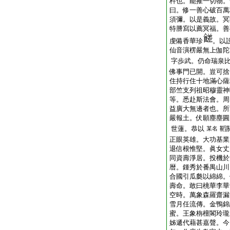
杵也。能摧一切物。
曰。修一善心破百萬
須彌。以是義故。冥
特謄寫以薦冥福。善
虔備香華珍
。以
仙音演楞嚴無上伽陀
字歩武。仍命瑞泉
佛事門已開。豈可捨
住持行住十地滿心薩
部竺支列祖昭穆靈神
等。悉赴斯法會。
益廣大無邊者也。所
嚴報土。伏願塵塵圓
世蓮。恭以
鞱
某名
正眼英雄。大功基業
退信根惟堅。眞女丈
同資壽淨居。投機於
暦。鍾秀於番禺山川
合國引瓜瓞以綿綿。
壽命。敢曰桃華李華
空時。萬象森羅齋漏
雪月任流傳。金鴨錦
蜜。王象栴檀閣玲瓏
姊遞代藉甚嘉聲。今