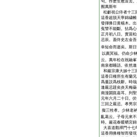
句。作麽生敷宣去。
囿萬斯年
松齡祝公侍者十三
這香超脱天寧錦繍帷
發揮佛日黄楊木。出
寃讐不能斷。拈爲心
正月初八日。實當松
忌辰。蓋侍史左金吾
幸短命而逝矣。斯日
以薦冥福。仍命少
云。萬年松在祝融峯
南泉都睡語。依然逢
和巖宗康大姊十三
這香日種所生有蘭兄
爲蔓説爲枝辭。時哉
逢嚴忌韙矣炎天梅蘂
南漫閟崑崙耳。列聖
元年六月二十日。伏
三回之嚴忌。孝男宗
擬三牲孝。少林老
亂葛云。子母元來不
時。巖花春暖晒宮錦
大喜道觀禪門十七
這香用佛種智而發現