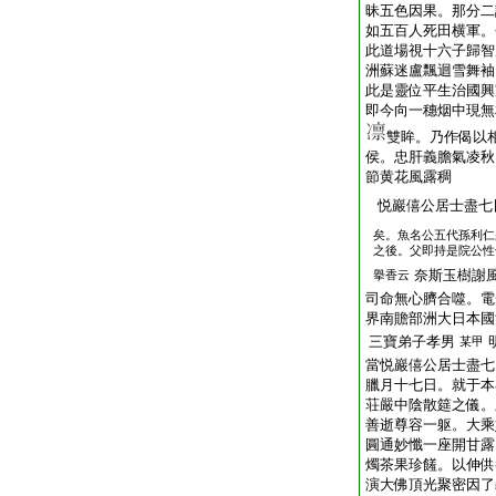
昧五色因果。那分二
如五百人死田横軍。
此道場視十六子歸智
洲蘇迷盧飄迴雪舞袖
此是靈位平生治國興
即今向一穗烟中現無
雙眸。乃作偈以
侯。忠肝義膽氣凌秋
節黄花風露稠
悦巖僖公居士盡七
矣。魚名公五代孫利仁
之後。父即持是院公性
奈斯玉樹謝
擧香云
司命無心臍合噬。電
界南贍部洲大日本國
三寶弟子孝男
某甲
當悦巖僖公居士盡七
臘月十七日。就于本
荘嚴中陰散筵之儀。
善逝尊容一躯。大乘
圓通妙懺一座開甘露
燭茶果珍饈。以伸供
演大佛頂光聚密因了