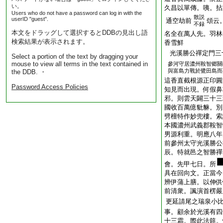
い。
久昌以單傳。咦。拈
Users who do not have a password can log in with the
散説
userID "guest".
通空劫前
頌云
不録
本文をドラッグして選択するとDDBの見出し語
名全在萬人先。羽林
検索結果が表示されます。
香雪鮮
光溪勝公禪定門三
Select a portion of the text by dragging your
mouse to view all terms in the text contained in
參河守居濃州鞍智郷關
與富島力戰於鷺田島而
the DDB. ・
這香直截根源正印圓
Password Access Policies
知見而出現。何假鼻
邪。則雲天闢三十三
國收百萬億豼貅。別別
劈檀特作妙兜樓。索
本國濃州武義郡鞍智
男源利重。明應八年
前參州太守光溪勝公
辰。特就邑之智勝禪
會。先甲七日。所
具在回向文。正當今
辨伊蒲上膳。以伸供
前清衆。諷演首楞嚴
更延請尾之瑞泉小
事。顧余於光溪有四
十三霜。際此法筵。