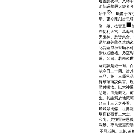
燈晝誦夜禪。又時中
洎新譯華嚴大經者各
始中
。既備于方
擧。更令彫刻當忌尊
像一躯。按實叉
在忉利天宮。爲母説
天鬼神。悉皆集會。
是地藏菩薩久遠劫來
此菩薩威神誓願不可
讃歎或瞻禮。乃至彩
道。又曰。若未來世
薩前讀是經一遍。百
哉今日二十四。當其
三品。第十三囑累品
臂摩頂而説偈言。現
懃付囑汝。以大神通
惡趣。由是觀之。前
生。其誰漏於地藏願
頭三十三天之外看。
燈燭嚴周備。祖佛
場彌勒觀音二大士。
和尚。共扶竪報恩義
殊勳。專爲覺靈資助
不屑老莱。夫以
某