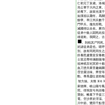
仁初元丁亥歳。洛
兆公軍于大内之東。
於麾下。故留光溪于
如漢祖以蕭何。爲關
餘孽。率江州兵數千
門甲兵。攙先拒戰。
滅國得以全矣。厥功
從弟十餘人鬪死此役
雄道歟。我聞之。古
。則枕其尸同死
於諸從弟是也。嗟呼
別。故有同死同生之
供養毘盧覺皇安養教
士當忌尊特滿願薩埵
祖神祇百祀冥府十殿
血刀塗共業苦趣鐵圍
霑甘露法味。齊登等
勳。專爲靈位資助報
智方抽。夫惟
某名
家徳輝。岐山陽兮鳳
照。徑塢室兮烏頭毒
寶劍。帷幕下手提三
電。空沙界於浮漚。
川中節。鷺田千點雪