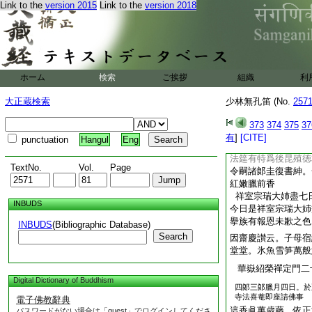
Link to the
version 2015
Link to the
version 2018
南無古佛香
擧香云
眼沙鴎會不得。梅
武庫仁嶽紹義禪定門
杜預冠楚材。宜矣開
雪。
然撃鵝池精
ホーム
検索
ご挨拶
組織
利
西南蜀閩彎弓論達生
巧。架閣富多景。樂
大正蔵検索
少林無孔笛 (No.
257
實而藉藉。質兼文而
師之風。參克符大龍
373
374
375
37
弄濡首獅子嚬。峭巍
有
]
[CITE]
punctuation
Hangul
Eng
轆轆夜裡崑崙推兎輪
法筵有特爲後昆殖徳
TextNo.
Vol.
Page
令嗣諸郞圭復書紳。
紅嫩臘前香
祥室宗瑞大姉盡七
INBUDS
今日是祥室宗瑞大姉
擧族有報恩未歉之色
INBUDS
(Bibliographic Database)
Search
因齋慶讃云。子母宿
堂堂。氷魚雪笋萬般
華嶽紹榮禪定門二
Digital Dictionary of Buddhism
四郞三郞臘月四日。於
寺法喜菴即座請佛事
電子佛教辭典
這香眞萬歳藤。依正
パスワードがない場合は「guest」でログインしてくださ