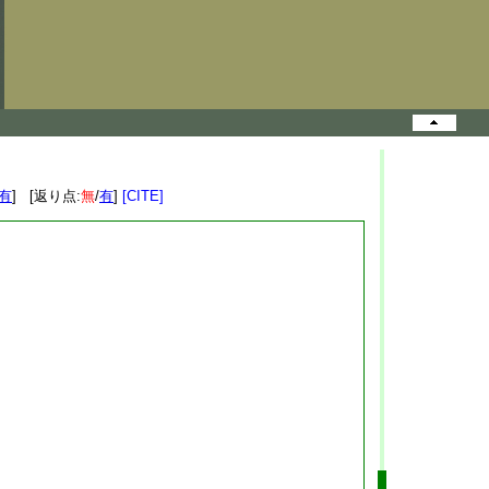
有
] [返り点:
無
/
有
]
[CITE]