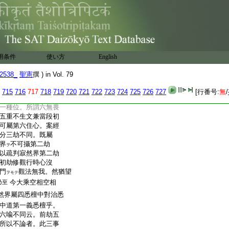
論家立二藏教專依
乘中二乘。又四家大
。大小二乘合爲一種住
スレ
而寂然界大乘菩薩
大乘行者了達諸蘊性空
大乘行者乎。又云。
用条件
使い方
English
僧祇劫方證如是寂然
2538_
聖憲
撰 ) in Vol. 79
盡三僧祇可云證寂然
非大乘菩薩乎。依之疏
715
716
717
718
719
720
721
722
723
724
725
726
727
[行番号:
無
/
。於餘住心雖有開
一種位。所謂六無畏
五重不生文兼當段初
可屬第六住心。案經
分三劫不同。既屬
界
不可攝第二劫
ヲ
以疏判寂然界第二劫
初劫修觀行時心沒
門
觀法無我。然猶望
ヲモテ
今大乘空相空相
乃至
然界屬四悉檀中對治悉
中道第一義悉檀乎。
六喩不同云。前劫五
所以不論者。此三事