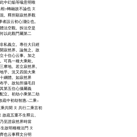
此中幻焔等喩意明唯
麁相
轉融故不論也
文
ヲ
混。釋所顯寂然界觀
學者設云初心淺位也。
體法空觀。拆法空是
何以此觀門屬第二
非私義立。專任大日經
開寂然界。論無之。故
立十住心云事。加之
。可爲一種大乘歟。
三摩地。若立寂然界。
地乎。況又四箇大乘
十綱體。如寂然界
布乎。故知所攝毛目
其第五住心攝屬義
配立。初劫小乘第二劫
故疏中初劫智惠
二乘
ハ
ト
三乘共聞
共行二乘言初
文
故疏五重不生釋云。
見
乃至證寂然界時當
不生故明種種法門
文
齊也云事釋文分明