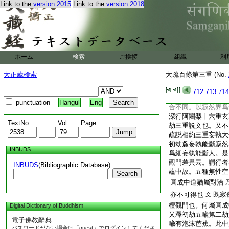
Link to the
version 2015
Link to the
version 2018
以大小乘爲其二。三
彼論文。故知設合小
乘
合
一菩薩藏
ハ
ト
心事更不可有之乎。
定。故疏釋寂然界。
等
以寂然界非定
ホーム
検索
ご挨拶
組織
文
利
依常途解釋是一大阿
大正蔵検索
大疏百條第三重 (No.
界
若小乘菩薩。
文
界。既云一僧祇。豈
712
713
714
家處處判階位重數時
punctuation
Hangul
Eng
合不同。以寂然界爲
深行阿闍梨十六重玄
TextNo.
Vol.
Page
劫三重説文也。又不
疏説相約三重妄執大
初劫麁妄執能斷寂然
INBUDS
爲細妄執能斷人。是
觀門差異云。謂行者
INBUDS
(Bibliographic Database)
蘊中故。五種無性空
Search
圓成中道猶屬對治
亦不可得也
既寂
文
檀觀門也。何屬圓成
Digital Dictionary of Buddhism
又釋初劫五喩第二劫
電子佛教辭典
喩有泡沫芭蕉。此中
パスワードがない場合は「guest」でログインしてくださ