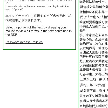
猶帶拆法明無性空。
い。
Users who do not have a password can log in with the
識無境對法難解空
userID "guest".
麁相轉融不同非難一
本文をドラッグして選択するとDDBの見出し語
門拆法空也
法相
見
検索結果が表示されます。
唯識所變理懸眼可住
小乘遮人我觀門也。
Select a portion of the text by dragging your
劫乎
mouse to view all terms in the text contained in
the DDB. ・
答。宗家住心安立事
菩提心論。而經中雖
Password Access Policies
知約經論共許住心建
以寂然界爲一箇住心
而四家大乘四行菩薩
四行外可何菩薩三摩
是以世流布大乘教定
大乘宗三國間何朝流
非能攝大綱云事。付
可存申也。大都三劫
三乘第三劫一乘
見
共行。第二劫智慧
劫分齊不超二乘行
復次若了知唯蘊無我
約我人衆生壽者本
寂然界觀門人執斷分