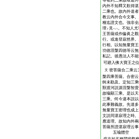
等者約二乘故唯遮外
内外不知釋又歎得湛
二乘也。故内外道者
教云内外合今文事。
種迄證文也。強非全
理
見
。不知人尤
ト
ヘハ
王菩薩或作偏眞之觀
行。或進登寂然界。
行相。以知無量寶王
功徳涅槃四徳等云無
私記。彼愚法人不能
可廻入佛大寶王之
密菩薩合二乘云
文
槃四乘菩薩。合密云
例未勘及。定知三乘
獸渡河説源涅槃智度
故喩顯三乘。是以天
三乘。何今違本説以
此事難義故。先達多
無量寶王密理也成上
文説同湛寂理之時。
應道理。故知内外兩
菩薩所證湛寂理云事
五喩體空
疏文於五種譬喩觀