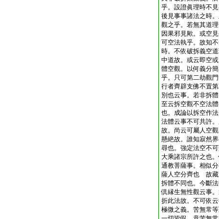
乎。設證眞理時不見
後見事事諸法之時。
觀之乎。若無其道理
因果邪見歟。或空見
可空法執乎。故知不
時。不依破拆義空道
中道故。或云即空或
體空觀。以何義分簡
乎。只可第二劫觀門
行者齊辟支佛不置第
別也云事。若非拆體
至云拆空觀不空法體
也。成論以拆空作法
法體云事不可共許。
故。尚云可屬人空觀
懸絶故。誰知寂然界
尋也。強定法空不可
大乘諸宗所許之也。
通教菩薩事。相似分
薩人空分齊也 故藏
拆體不同也。今斷法
倶縁生無性觀云事。
折此法故。不可依云
極微之義。苦無常等
一切皆假。意苦無常