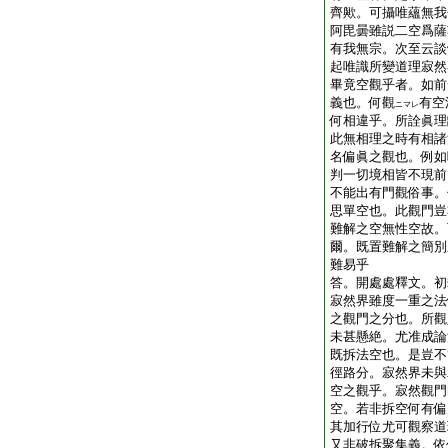
齊歟。可攝唯蘊無我
阿毘曇雖説二空爲薩
有我無宗。次至云談
起唯識所變道理寂然
畢竟空觀乎者。如前
義也。何觀
有空
ニマレ
何相違乎。所詮眞理
此無相理之時有相諸
名偏眞之觀也。例如
判一切境相皆不現前
不能出有門觀俗事。
思單空也。此觀門豈
難解之空無性空故。
爾。既置難解之簡別
難易乎
答。開處處釋文。初
寂然界雖度一重之法
之觀門之分也。所觀
未甚懸絶。尤准成論
既拆法空也。是豈不
徑路分。寂然界未與
空之觀乎。寂然觀門
空。若非拆空何有偏
其加行位尤可觀察道
又非破拆聚集義。依