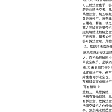
可云體法空也乎 答
若云非體法空者。凡
爲體法空。然五喩觀
又云無性空。無爭非
云爾者。釋第二劫之
蕉之三喩事云猶帶拆
識無境體法難解之空
空也云事。爾者如何
答可拆法空歟。凡體
也。故以諸法或爲
或爲唯識所變之法
之。而初劫觀解同小
畢竟空觀乎。是以猶
觀
偏眞觀門專拆
文
成實拆法空乎。但至
縁生也可拆法空也。
互相縁集而成拆法空
可有相違
矣
重難云。凡思拆體二
法思有實物別體。爲
名拆法空。故拆法空
法體空破拆之作何物
事。無所殘法體悉空