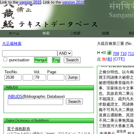
Link to the
version 2015
Link to the
version 2018
外内外。答。外外者
於内有二道。依之言
何。答。於教大論有
内内。淺言内外。問
諸佛自内證教故云内
云内外。問。經文既
ホーム
検索
ご挨拶
組織
利
外外道。如今依何文
切外道所不能知者。
大正蔵検索
大疏百條第三重 (No.
謂外外道不入不識。
種種因量諸師無能出
709
710
711
外道也
此釋既顯
文
点:
無
/
有
]
[CITE]
punctuation
Hangul
Eng
對眞言内證顯
云云
TextNo.
Vol.
Page
之條分明也。以今兩
寶王同諸佛大祕密之
祕密理顯乘菩薩尚不
INBUDS
事。宗家殊合今文事
也。其故若局二乘云
INBUDS
(Bibliographic Database)
不能識文。疏判凡夫
Search
求餘處證文。而諸佛
義不可局凡夫二乘故
道廣云通顯教。其證
不局二乘云事無異論
Digital Dictionary of Buddhism
三獸渡河大香象王爲
電子佛教辭典
道悟房
先達義云
前
パスワードがない場合は「guest」でログインしてくださ