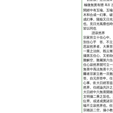
極微無實有體
爲言
聞經中有五喩。五喩
木和合成一幻事。破
成幻事。陽焔又日光
也。見日光風塵也時
皆以同也
證寂然界
宗家所立十住心中。
別住心乎 答。不立
思寂然界者。大乘菩
一重之法倒。既云漸
攝第五住心。又初劫
難解空。難屬第六住
住心寂然界開可立一
無畏中爲法無畏十六
爾者宗家立教一旦難
答。自元所答申。任
心事。依大日經菩提
然界。任經論共許之
大日經中六無畏開雖
文明攝二乘之旨也。
位齊。或述成實諸宗
喩不立寂然界也。但
宗雖談二空。攝小教