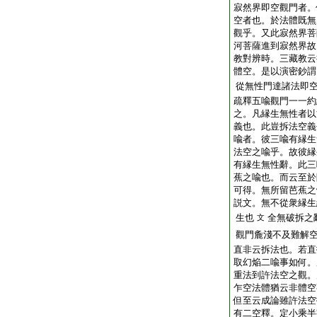
寂然界即空觀門者。
空者也。於法體既無
觀乎。又此寂然界菩
河菩薩進到寂然界故
教對辨時。三藏教云
體空。是以演密鈔謂
從無性門達諸法即
疏釋五喩觀門一一約
之。凡縁生無性者以
義也。此豈拆法空義
喩者。彼三喩有縁生
法空之喩乎。故彼縁
有縁生無性辭。此三
蕉之喩也。而云至於
可得。無所留芭蕉之
説文。無不從衆縁生
生也
全無破拆之
文
觀門麁淺不及難解
直非云拆法也。若直
取幻焔二喩事如何。
重法到許法空之觀。
乍空法體猶云非體空
但至云成論雖許法空
有二空釋。定小乘半