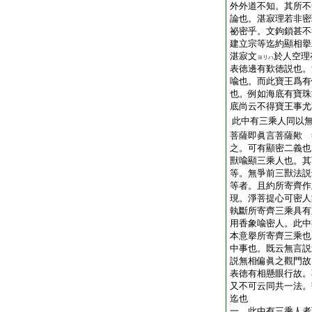
外外道不知。其所不
論也。湛寂理若非密
祕密乎。文鉤鎖甚不
建立宗等迄約顯相擧
湛寂文
於人空理
ヨリハ
表徳邊有歎徳説也。
喩也。而此寶王爲有
也。例如海底有寶珠
底尚云不得寶王事尤
此中有三乘人同以
菩薩即眞言菩薩歟 
之。可有顯密二義也
獸喩顯三乘人也。其
等。無爭前三獸法説
等者。且約所寄齊作
現。淨菩提心可密人
執斷所寄齊三乘具有
用香象喩密人。此中
本意擧所寄齊三乘也
中事也。既云無言説
説無相偏眞之觀門故
表徳有相懸眼行故。
又不可云同共一法。
迄也
一。此中有三乘人者