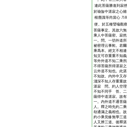
連此菩薩勝進到寂
於瑜伽中湛寂之心雖
根塵識等尚當心
乃
便。於五種譬喩觀
菩薩事定。其故六無
乘人中菩薩密。寂然
一。問。一切外道所
祕密理云事歟。若爾
乘爲本。經文不相連
知文可存重重不知義
等外外道不知二乘所
不得菩薩所得湛寂之
云外道不知也。此湛
不知故。内外中又存
淺深不知人存重重故
湛寂 問。約人空理
不知不同乎 答。二
薩得中道湛寂。故有
一。内外道不通菩薩
人。釋之時先約二乘
劫通滿之義相也。故
約小乘見修無學三道
人又辨三道。後釋湛