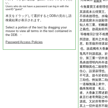
顯圓房
い。
Users who do not have a password can log in with the
今無量寶王者密理
userID "guest".
其源底未云得寶王。
本文をドラッグして選択するとDDBの見出し語
不得表徳理也。水喩
検索結果が表示されます。
其源底窮水分故顯菩
知人有三重。初離建
Select a portion of the text by dragging your
之義也。故疏如前所
mouse to view all terms in the text contained in
等種種宗計皆不相
the DDB. ・
所證故。遮外之外道
Password Access Policies
意。歎菩薩所得湛寂
也。故疏獨有大香
兎馬不到源底故。於
分。第三重一切外道
爲表徳理明内外外道
重釋聊異也二顯密對
住心。設湛寂理也。
不可及。故今於初劫
三劫也。例如第二劫
一道極無攝上來中。
義殊無相違 私云。
者。大香象王釋述窮
眞言行者寄齊顯之時
源底。又於所寄齊中
其上一切外道所不能