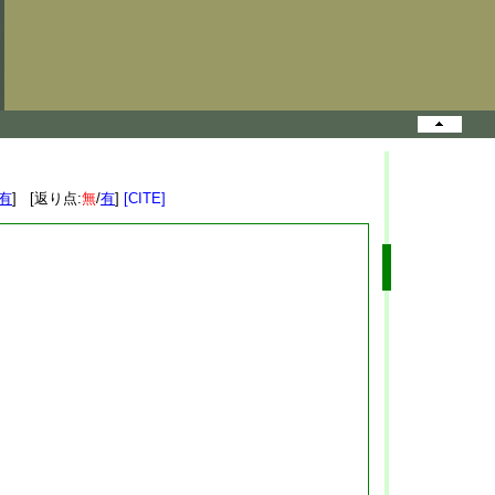
有
] [返り点:
無
/
有
]
[CITE]