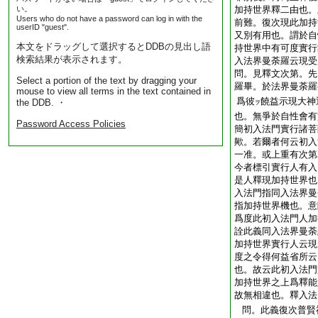
い。
加持世界釋二由也。
Users who do not have a password can log in with the
前難。復次現此加持
userID "guest".
又別有用也。謂於自
本文をドラッグして選択するとDDBの見出し語
持世界中有可度實行
検索結果が表示されます。
入法界曼荼羅云現受
問。見釋文次第。先
Select a portion of the text by dragging your
羅畢。於法界曼荼羅
mouse to view all terms in the text contained in
爲彼
饒益示現大神
the DDB. ・
ヲ
也。無爭於自性會有
Password Access Policies
簡初入法門實行諸菩
歟。若爾者何云初入
一准。或上重有次第
今者標引實行人有入
是人釋現加持世界也
入法門指同入法界曼
指加持世界機也。意
爲度此初入法門人加
詮此義同入法界曼荼
加持世界實行人云現
度之令得何益省所云
也。故云此初入法門
加持世界之上爲釋能
故無相違也。釋入法
問。此義復次普賢