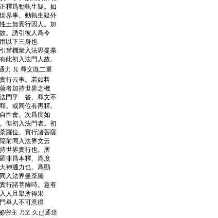
正釋爲動執生疑。如
世界事。動執生疑外
性土無實行因人。加
故。誘引彼人爲令
用以下三身也
引當機衆入法界曼荼
有此初入法門人故。
通力
釋文既二重
見
實行云事。若如料
薩者加持世界之機
法門乎 答。釋文不
釋。或同位有再釋。
自性會。次爲度如
。但初入法門者。初
荼羅位。實行諸菩薩
隔前同入法界文云
持世界實行也。所
羅非爲本釋。爲度
大神通力也。爲顯
同入法界曼荼羅
實行諸菩薩時。意有
入人且擧所得果
門畢人不可意得
祕密主
久已通達
乃至