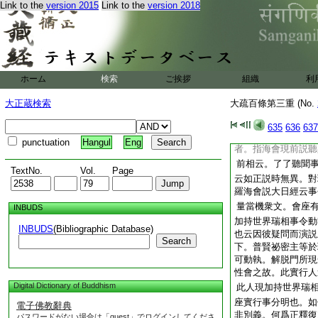
Link to the
version 2015
Link to the
version 2018
自法界宮無實行。
隨自法界宮無實
云
段文。彼文不出外民
他法界宮有實行。證
同入法界曼荼羅文 
ホーム
検索
ご挨拶
組織
利
經會座歟。如何 答
明匠。然大日如來説
大正蔵検索
大疏百條第三重 (No.
説
隨他法界宮
云云
合兩所經不可云結集
635
636
637
處可隨自法界宮。於
punctuation
Hangul
Eng
者。指海會現前説聽
前相云。了了聽聞
TextNo.
Vol.
Page
云如正説時無異。對
羅海會説大日經云事
量當機衆文。會座
INBUDS
加持世界瑞相事令動
INBUDS
(Bibliographic Database)
也云因彼疑問而演説
Search
下。普賢祕密主等於
可動執。解脱門所現
性會之故。此實行人
Digital Dictionary of Buddhism
此人現加持世界瑞
座實行事分明也。如
電子佛教辭典
非別義。何爲正釋復
パスワードがない場合は「guest」でログインしてくださ