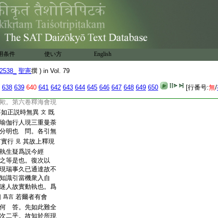
隨他法界宮專有實行
云
行證文引出居外朝一
爲無實行證據。隨
文引各引無量當機衆
問。隨他法界宮者今
用条件
使い方
English
。此事尤不審也。可尋
今經。有隨自隨他之二
2538_
聖憲
撰 ) in Vol. 79
爲今經會座
私云。
見
流傳。故正今經説
638
639
640
641
642
643
644
645
646
647
648
649
650
[行番号:
無
/
隨他法界宮説今經
歟。第六卷釋海會現
事如正説時無異
既
文
瑜伽行人現三重曼荼
分明也 問。各引無
有實行
其故上釋現
見
執生疑爲説今經
之等是也。復次以
現瑞事久已通達故不
知識引當機衆入自
迷人故實動執也。爲
相
若爾者有會
爲言
何 答。先如此難全
次二乎。故知於所現