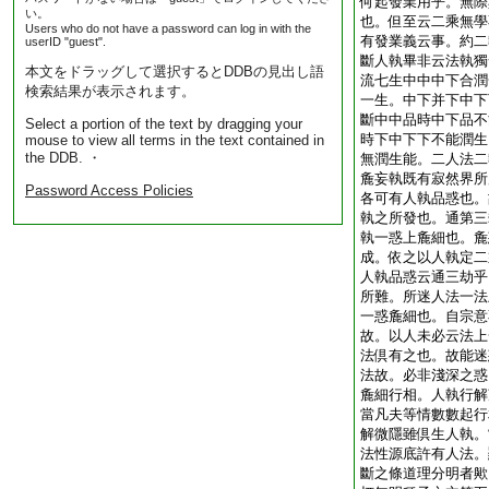
何起發業用乎。無際
い。
也。但至云二乘無學
Users who do not have a password can log in with the
有發業義云事。約二
userID "guest".
斷人執畢非云法執獨
本文をドラッグして選択するとDDBの見出し語
流七生中中中下合潤
検索結果が表示されます。
一生。中下并下中下
斷中中品時中下品不
Select a portion of the text by dragging your
時下中下下不能潤生
mouse to view all terms in the text contained in
the DDB. ・
無潤生能。二人法二
麁妄執既有寂然界所
Password Access Policies
各可有人執品惑也。
執之所發也。通第三
執一惑上麁細也。麁
成。依之以人執定二
人執品惑云通三劫乎
所難。所迷人法一法
一惑麁細也。自宗意
故。以人未必云法上
法倶有之也。故能迷
法故。必非淺深之惑
麁細行相。人執行解
當凡夫等情數數起行
解微隱雖倶生人執。
法性源底許有人法。
斷之條道理分明者歟