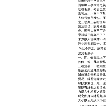
杌無明種子文立第五
習氣斷云事大途之義
劫盡習氣。何云至第
乘智故。小乘半字教
人執云無所殘也。而
之三劫判三妄斷位時
第三劫也。故知縁覺
也。顯密大乘不可許
乘雖破三毒亦不了了
未淨故人無我亦不清
許小乘習氣斷乎。彼
尚以不許之。故釋
況於習氣乎
一。問。依業識上下
如何 答。凡立變易
三種變易。一微細生
聖故云此通凡聖變易
滅義邊名變易故云此
變易。縁照無漏者六
縁照無漏也。此二識
猶以有縁觀之相名縁
力斷六七相應之惑盡
明之依身云縁照無漏
大小故云此該大小變