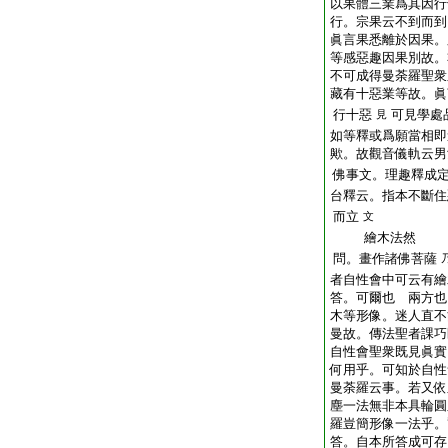
以果體三業爲其因行
行。宗果云不到而到
眞言果悉離於因果。
等感惡趣因果別故。
不可成得曼荼羅聖衆
藏有十惡業等故。眞
行十惡
可見學處
見
如等釋或爲願當相即
歟。故觀音儀軌云男
佛事文。理趣釋成
台釋云。指本不斷住
而立
文
繪木法然
問。畫作諸佛菩薩
者自性會中可云有繪
答。可爾也 兩方也
木等形像。迷人直不
曼故。傳法聖者課巧
自性會聖衆既見眞實
何用乎。可知於自性
曼荼羅云事。若又依
塵一法無非本具輪圓
羅豈簡形像一法乎。
答。自本所答成可存