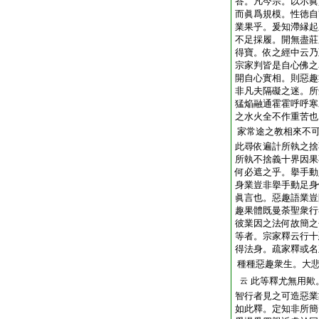
答。凡今宗。以示眞
而眞爲規模。性徳自
業果乎。爰知滯縁起
不足採履。開無盡莊
得寶。依之經中云乃
宗家判皆是自心佛之
開自心實相。則惡趣
非凡夫隔礙之迷。所
猛焔融通霍霍呼呼寒
之水火全不作重苦也
家常途之教相來不
此尋依遍計所執之捨
所執不捨義十界因果
何必遮之乎。擧手動
身業豈非擧手動足身
眞言也。惡趣語業豈
趣果體既曼荼聖衆行
彼業因之法何故簡之
等者。宗家釋云行十
得法身。疏家釋或名
種種惡趣衆生。大
此等釋尤無用歟
云
智行者見之可造惡業
如此釋。定知非所簡