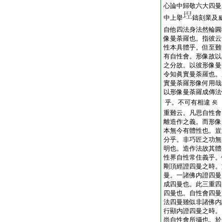
心論中歸敬六大四曼
中上擧
鑄刻業及
自他四法身法然輪圓
像曼荼羅也。指彼云
性本具體乎。但至難
有自性會。形像故以
之分故。以彼形像曼
令知眞實曼荼羅也。
實曼荼羅形像何用哉
以形像曼荼羅成傳法
乎。不可有相違
矣
重難云。凡思自性會
離造作之義。而形像
本無今有體性也。豈
分乎。非巧匠之功無
明也。造作法故其體
性界自性常住義乎。
剛頂經證四曼之時。
曼。一諸佛内證四曼
成四曼也。此三重四
四曼也。自性會四曼
法四曼雖似非諸佛内
行顯内證四曼之時。
尚自性會所攝也。於