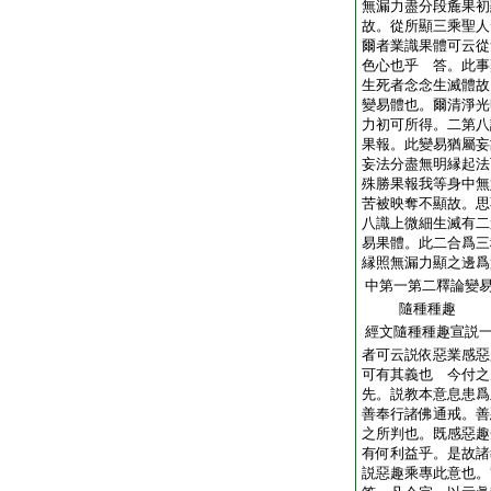
無漏力盡分段麁果初
故。從所顯三乘聖人
爾者業識果體可云從
色心也乎 答。此事
生死者念念生滅體故
變易體也。爾清淨光
力初可所得。二第八
果報。此變易猶屬妄
妄法分盡無明縁起法
殊勝果報我等身中無
苦被映奪不顯故。思
八識上微細生滅有二
易果體。此二合爲三
縁照無漏力顯之邊爲
中第一第二釋論變
隨種種趣
經文隨種種趣宣説
者可云説依惡業感惡
可有其義也 今付之
先。説教本意息患爲
善奉行諸佛通戒。善
之所判也。既感惡趣
有何利益乎。是故諸
説惡趣乘專此意也。