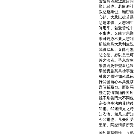
愛慢爲四親近處於同
顯此旨也。若依遍計
教惡趣業也。顯密雖
心起。大悲以拔苦爲
惡趣果體。大悲利生
何用乎。若受苦報非
不審也。又佛大悲顯
未可云必不要大悲利
部始終爲大悲利生説
其説餘耳。又佛可無
悲之徳。必以息患可
善之法者。爭息衆生
果體既曼荼聖衆也豈
果體實曼荼具徳事置
融會之體性如來萬徳
行開發自心本具曼荼
盡莊嚴藏也。而依惡
歴之妄情前隔餘界所
雖不別義門大不同也
宗依他事法約其體後
知也。然迷情見之時
知依他。然凡夫所知
今又爾也。凡夫所受
聖衆。隔歴情前所受
若約曼荼體性。八熱