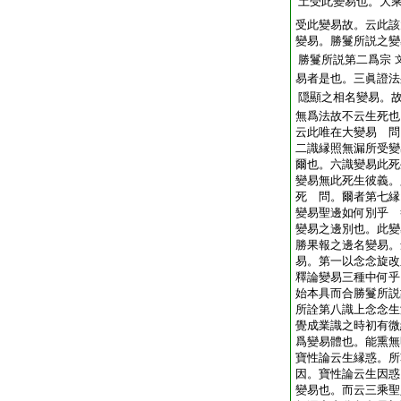
土受此變易也。大
受此變易故。云此該
變易。勝鬘所説之變
勝鬘所説第二爲宗
易者是也。三眞證法
隠顯之相名變易。
無爲法故不云生死也
云此唯在大變易 問
二識縁照無漏所受變
爾也。六識變易此死
變易無此死生彼義。
死 問。爾者第七縁
變易聖邊如何別乎 
變易之邊別也。此變
勝果報之邊名變易。
易。第一以念念旋改
釋論變易三種中何乎
始本具而合勝鬘所説
所詮第八識上念念生
覺成業識之時初有微
爲變易體也。能熏無
寶性論云生縁惑。所
因。寶性論云生因惑
變易也。而云三乘聖