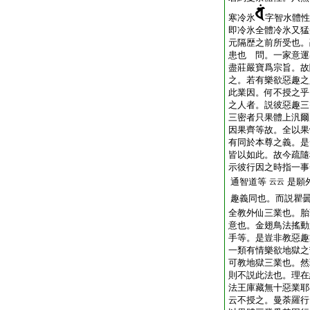
寒冷氷
字智水體性
即冷氷全體冷氷又猛
元隔歴之前所受也。
患也 問。一家意運
盡莊嚴寶爲宗旨。故
之。若有樂欲惡趣之
此業因。何不授之乎
之人者。説彼惡趣三
三密者只果體上汎爾
因果齊等故。全以果
有同於本尊之義。是
皆以如此。故今疏隨
示彼行因之時指一事
通智道等
是願
云云
趣義同也。而説瞿
全教外仙三業也。胎
意也。金翅鳥法搖動
手等。是豈非教惡趣
一類有情樂欲地獄之
可教地獄三業也。然
則不説此法也。理在
法王庫藏無十惡業耶
云不授之。曼荼羅行