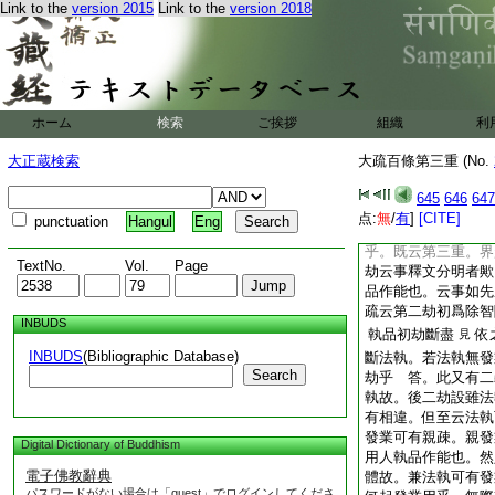
故知界趣輪迴業果但
Link to the
version 2015
Link to the
version 2018
越之得初地云事。三
且擧麁妄也。二六趣
論意。無明熏本覺生
種生死故。業識有上
下熏成分段
通法
見
ホーム
検索
ご挨拶
組織
利
近因事識
又無際
文
一切不覺若不爾者分
大正蔵検索
大疏百條第三重 (No.
易豈不通法執耶
文
645
646
647
六十心煩惱業壽種
点:
無
/
有
]
[CITE]
punctuation
Hangul
Eng
既全同當段。彼業壽
乎。既云第三重。界
TextNo.
Vol.
Page
劫云事釋文分明者歟
品作能也。云事如先
疏云第二劫初爲除智
INBUDS
執品初劫斷盡
依
見
INBUDS
(Bibliographic Database)
斷法執。若法執無發
Search
劫乎 答。此又有二
執故。後二劫設雖法
有相違。但至云法執
發業可有親疎。親發
Digital Dictionary of Buddhism
用人執品作能也。然
電子佛教辭典
體故。兼法執可有發
パスワードがない場合は「guest」でログインしてくださ