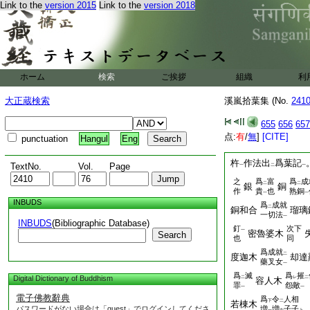
Link to the
version 2015
Link to the
version 2018
本不生義三卷
齋食略觀
受食作法
極大祕密陀祇尼法讓
嘉貞三年
源薗
丁酉
五字頌 迴向頌 供
ホーム
検索
ご挨拶
組織
利
1
元祿十五年壬午
大正蔵検索
溪嵐拾葉集 (No.
241
溪嵐拾葉集
655
656
657
道具類集抄私苗
点:
有
/
無
]
[CITE]
punctuation
Hangul
Eng
一。鈴杵事 成就院
杵
作法出
爲葉記
TextNo.
Vol.
Page
一
二
一
之
爲
富
爲
成
二
二
銀
銅
作
貴
也
熟銅
一
一
INBUDS
爲
成就
二
銅和合
瑠璃
一切法
一
INBUDS
(Bibliographic Database)
釘
次下
一
密魯婆木
Search
也
同
爲成就
二
度迦木
却達
藥叉女
一
爲
滅
爲
摧
Digital Dictionary of Buddhism
二
レ
二
容人木
罪
怨敵
一
一
電子佛教辭典
爲
令
人相
下
二
若棟木
パスワードがない場合は「guest」でログインしてくださ
増
増
子子