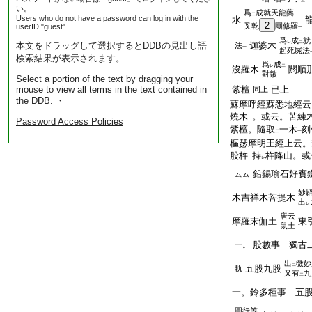
一
中
上
い。
爲
成就天龍藥
二
Users who do not have a password can log in with the
水
2
叉乾
團修羅
userID "guest".
一
爲
成
就
レ
二
本文をドラッグして選択するとDDBの見出し語
迦婆木
法
一
起死屍法
検索結果が表示されます。
爲
成
レ
二
沒羅木
閼順
對敵
一
Select a portion of the text by dragging your
mouse to view all terms in the text contained in
紫檀
已上
同上
the DDB. ・
蘇摩呼經蘇悉地經云
燒木
。或云。苦練
Password Access Policies
一
紫檀。隨取
一木
刻
二
一
樞瑟摩明王經上云。
股杵
持
杵降山。或
一
レ
鉛錫瑜石好賓
云云
妙
木吉祥木菩提木
出
レ
唐云
摩羅末伽土
東
鼠土
股數事 獨古
一。
出
微妙
二
五股九股
軌
又有
九
二
一。鈴多種事 五
圓行等