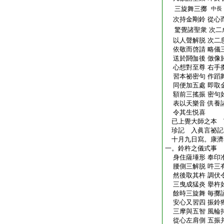
三旋舞三擲
中長
次持金剛鈴 從心
驚覺諸聖衆 次二
以人聲解脱 次二
依敬而啓請 略儀
送於閼伽後 倣像
心想對至尊 右手
習本祕密句 作蹈
同便加五處 即取
額前三搖振 密句
表以天樂音 供養
令其生悦喜
已上覺大師之本 
珍記 入眞言祕記
十月九日寫。康濟
一。鈴杵之儀式事
身住薩埵形 奉印
腰側三解脱 吽三
然後取其杵 調伏
三曳成猛炎 擧杵
餘時三旋舞 毎擲
安心又習四 振鈴
三摩與五智 風輪
從心左肩側 五振