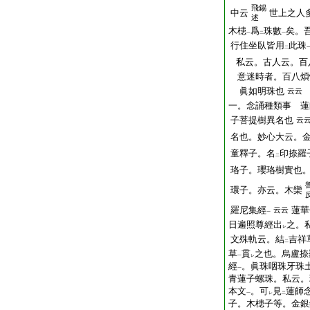
飛錫
中云
世上之人
述
木槵
爲
珠數
矣。
一
二
一
行住坐臥皆用
此珠
二
私云。古人云。百
意迷時者。百八煩
眞如明珠也
云云
一。念誦種類事 蓮
子菩提樹異名也
云
名也。妙心大云。
童釋子。名
印捺羅
二
珞子。瓔珞樹實也
環子。亦云。木欒
羅尼集經
蓮華
云云
一
日遍照尊經出
之。
レ
文殊軌云。結
吉祥
二
草
貫
之也。烏盧捺
一
レ
經
。眞珠咽珠牙珠
一
青蓮子螺珠。私云。
本文
。可
見
蓮師
一
レ
二
子。木槵子等。金銀