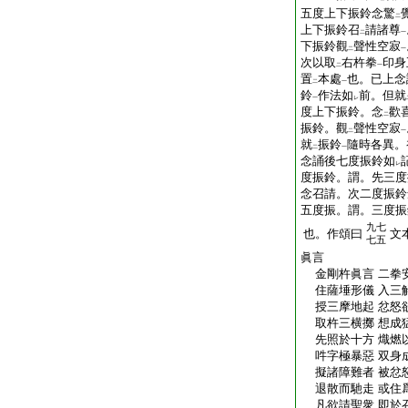
五度上下振鈴念驚
二
上下振鈴召
請諸尊
二
一
下振鈴觀
聲性空寂
二
一
次以取
右杵拳
印身
二
一
置
本處
也。已上念
二
一
鈴
作法如
前。但就
一
レ
度上下振鈴。念
歡
二
振鈴。觀
聲性空寂
二
一
就
振鈴
隨時各異。
二
一
念誦後七度振鈴如
レ
度振鈴。謂。先三度
念召請。次二度振鈴
五度振。謂。三度振
九七
也。作頌曰
文
七五
眞言
金剛杵眞言 二拳
住薩埵形儀 入三
授三摩地起 忿怒
取杵三横擲 想成
先照於十方 熾燃
吽字極暴惡 双身
擬諸障難者 被忿
退散而馳走 或住
凡欲請聖衆 即於