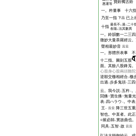
寶鈴獨古鈴
惠運等
一。杵量事 十六
乃至一指
已上
下品
最長不
過
二十
レ
二
十指
各隨
法其數異
レ
一。鈴韻數一二三四
微妙大曼荼羅經云。
聲相最妙音
云云
一。形體所表事 不
十二指。圖刻五股
面。其餘八股鋒刄。
心股身心股兩頭難陀
逆順交檄相經合
檄
二
出過
歩多鬼頭
三四
二
一
云。我今説
五杵
。
二
一
閦佛･寶生佛･無量
表
四ハラウ
。中表
二
一
王
降三世五重
云云
一
智也。中直者。此正
○摧必歸
實故曲也。
レ
同具
五智
故
云云
二
一
弘法大師御抄云。或