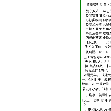
驚覺諸聖衆 住耳
從心振於二 至想
鈴印安其側 次杵
心額與喉頂 辟除
鈴安於杵前 念誦
三振如天樂 杵解
拳食及香華 燒香
四種佛菩薩 金剛
額心趺一一 染
香初入而信 次献
及所謂出時
准前
已上青龍寺法全大
失不
得
之。九月
レ
レ
搜
集古紙數十末
二
一
故古紙甚希有也
永暦元年以
成蓮院
二
一。金剛針事 義釋
橛首。如
一股金剛
二
一
若更細小者。即名
二
一。塔事 義釋中
以
三十七尊
以可
二
一
レ
之
レ
一。以
出入息
用
二
一
二