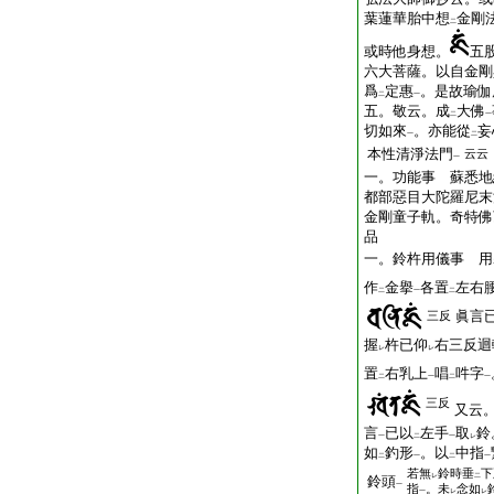
葉蓮華胎中想
金剛
二
或時他身想。
五
六大菩薩。以自金剛
爲
定惠
。是故瑜伽
二
一
五。敬云。成
大佛
二
一
切如來
。亦能從
妄
一
二
本性清淨法門
云云
一
一。功能事 蘇悉地
都部惡目大陀羅尼末
金剛童子軌。奇特佛
品
一。鈴杵用儀事 用
作
金擧
各置
左右
二
一
二
眞言
三反
握
杵已仰
右三反迴
レ
レ
置
右乳上
唱
吽字
二
一
二
一
三反
又云
言
已以
左手
取
鈴
一
二
一
レ
如
釣形
。以
中指
二
一
二
一
若無
鈴時垂
下
レ
二
鈴頭
一
指
。未
念如
一
レ
レ