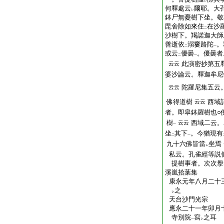
レ
何釋處云
爾耶。大
レ
鉢尸無憂樹下坐。敬
毘舍除如來住
在沙
二
沙樹下。羯諾迦大師
善逝依
溺窶路陀
。
二
一
或云
優曇
。優曇者
二
一
此演密抄第五
云云
婆沙論云。釋迦牟尼
陀羅尼集五云
云云
佛得道樹
西域
云云
者。即皐鉢羅樹也○
樹
西域二云。
云云
一
坐
其下
。今猶現有
二
一
九十六佛皆當
坐焉
レ
私云。孔雀經等説
提樹事者。次次擧
溪嵐拾葉集
康永元年八月二十
之
レ
天台沙門光宗
應永二十一年卯月
寺別院
寫
之耳
一
レ