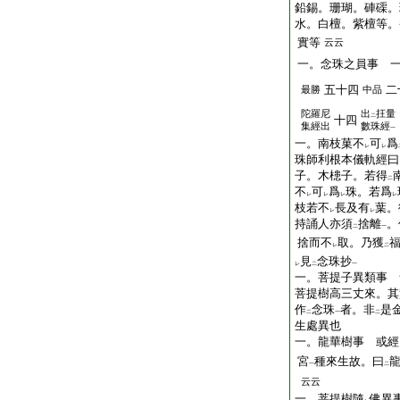
鉛
錫。珊瑚。硨磲。
水。白檀。紫檀等。
實等
云云
一。念珠之員事 
五十四
二
最勝
中品
陀羅尼
出
抂量
二
十四
集經出
數珠經
一
一。南枝菓不
可
爲
レ
レ
珠師利根本儀軌經曰
子。木槵子。若得
二
不
可
爲
珠。若爲
レ
レ
レ
レ
枝若不
長及有
葉。
レ
レ
持誦人亦須
捨離
。
二
一
捨而不
取。乃獲
レ
二
見
念珠抄
レ
二
一
一。菩提子異類事 
菩提樹高三丈來。其
作
念珠
者。非
是
二
一
二
生處異也
一。龍華樹事 或經
宮
種來生故。曰
一
二
云云
一。菩提樹隨
佛異