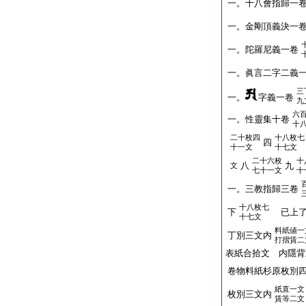
一。十八會指歸一
一。金剛頂義決一
一。陀羅尼義一卷
一。眞言二字二義
三
一。
字義一卷
九
六
一。性靈集十卷
十
二十枚四
十八枚七
四
十一文
十七文
二十六枚
十
八
九
文
七十一文
十
一。三教指歸三卷
十八枚七
下
已上
十七文
料紙値一
丁別三文内
打摺賃二
表紙合拾文 内隱背
卷物料紙杉原枚別
紙直一文
枚別三文内
賃等二文