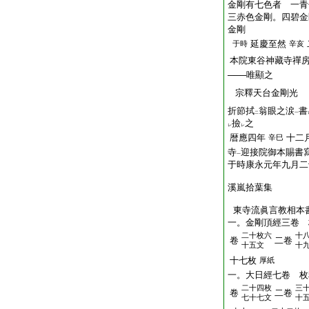
金剛有七色者 一青
三赤色金剛。四碧金
金剛
延慶至然
于時
辛亥
本院東谷神藏寺禪
───唯顯之
宗釋天台金剛光
折節拭
翁眼之涙
書
二
一
撿
之
レ
レ
暦應四年
十二
辛巳
寺
迎接院御本賜書
一
于時康永元年九月二
溪嵐拾葉集
東寺流眞言教相本
一。金剛頂經三卷 
二十枚六
十
卷
二卷
十五文
十
十七枚
厚紙
一。大日經七卷 枚
二十四枚
三
卷
二卷
七十七文
十