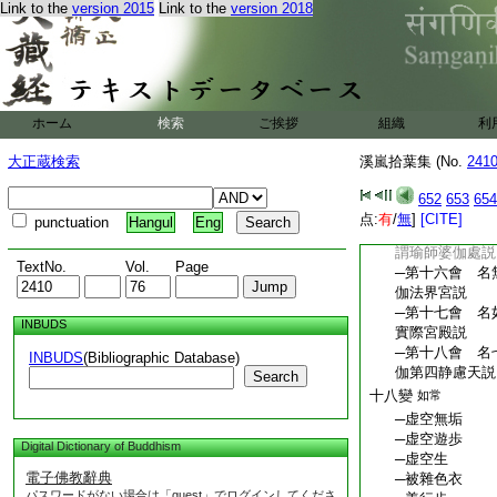
Link to the
version 2015
Link to the
version 2018
殿説
─第十會 名大
法界宮殿説
─第十一會 名
伽阿迦尼吒天説
─第十二會 名
ホーム
検索
ご挨拶
組織
利
瑜伽宮界菩提場
─第十三會 名
大正蔵検索
溪嵐拾葉集 (No.
241
實瑜伽金剛界道
─第十四會 名
652
653
654
眞實瑜伽與上同
点:
有
/
無
]
[CITE]
punctuation
Hangul
Eng
─第十五會 名
謂瑜師婆伽處説
TextNo.
Vol.
Page
─第十六會 名
伽法界宮説
─第十七會 名
INBUDS
實際宮殿説
─第十八會 名
INBUDS
(Bibliographic Database)
伽第四静慮天説
Search
十八變
如常
─虚空無垢
─虚空遊歩
Digital Dictionary of Buddhism
─虚空生
電子佛教辭典
─被雜色衣
パスワードがない場合は「guest」でログインしてくださ