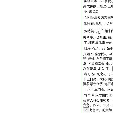
與彼正等
菩提
云云
身成佛故。是説
三
二
不
書
云云
レ
金剛頂疏云
三
慈覺
源唯在
此教
。金
二
一
五大
教時義云
如來
院
教所説。彼教未
知
レ
二
不
爾理聿倶密
云云
レ
滅増
心垢。非
如
二
二
八始入
祕教門
。至
二
一
雖
愚鈍
亦所聞不廢
二
一
爲
初學祕宗者
集
二
一
レ
利何況爲
多貪
乎。
二
一
者可
添
削之
。于
レ
二
一
レ
十五日矣。末於
鎭
二
津誓願寺僧房
無言
一
五門者。入
云云甲
惠門
入方便門
西
北
眞言六番金剛智者 
六尊。四内。五外。
3
七色者。前六加