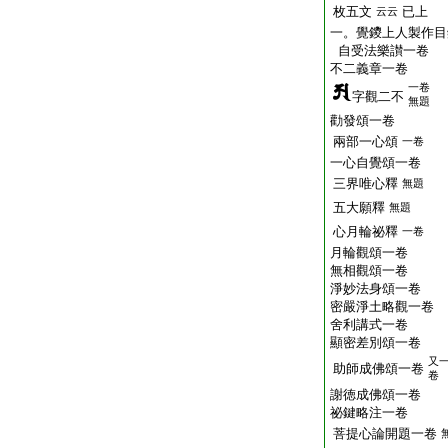
枚五文
已上
云云
一。覺鑁上人製作目
自受法樂讃一卷
不二義章一卷
一卷
字觀二不
無題
勸發頌一卷
兩部一心頌
一卷
一心自覺頌一卷
三界唯心釋
無題
五大願釋
無題
心月輪祕釋
一卷
月輪觀頌一卷
無相觀頌一卷
淨妙法身頌一卷
密嚴淨土略觀一卷
舍利講式一卷
顯密差別頌一卷
又
助師成佛頌一卷
卷
謝徳成佛頌一卷
祕鍵略注一卷
菩提心論開題一卷