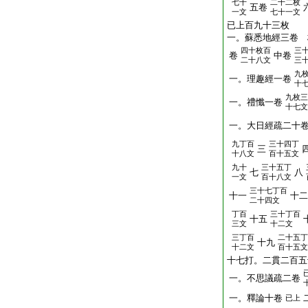
七十
二十二枚
五卷
一文
七十一文
已上百九十三枚
一。蘇悉地經三卷 
四十枚百
三
卷
中卷
二十八文
三
九
一。理趣經一卷
十
九枚三
一。禮懺一卷
十七文
一。大日經疏二十
九丁百
三十四丁
三
十八文
百十五文
九十
三十五丁
七
八
一文
百十八文
三十七丁百
十一
十二
二十四文
丁百
三十丁百
十五
三文
十二文
三丁百
二十五丁
十九
十二文
百十五文
十七打。二貫二百五
一。不思議疏二卷
一。釋論十卷
已上