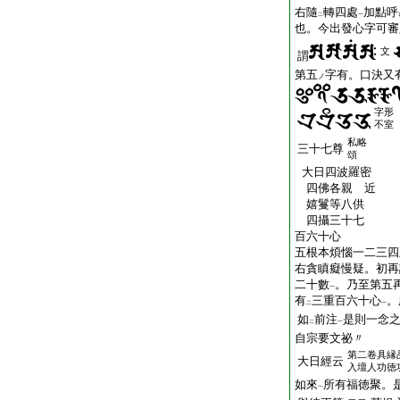
右隨
轉四處
加點呼
二
一
也。今出發心字可審
文
謂
第五
字有。口決又
ノ
字形
不室
私略
三十七尊
頌
大日四波羅密
四佛各親 近
嬉鬘等八供
四攝三十七
百六十心
五根本煩惱一二三四
右貪瞋癡慢疑。初再
二十數
。乃至第五
一
有
三重百六十心
。
二
一
如
前注
是則一念
二
一
自宗要文祕〃
第二卷具縁
大日經云
入壇人功徳
如來
所有福徳聚。
一