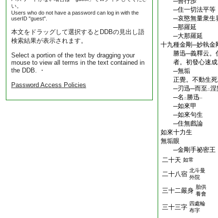
─善行歩
い。
─住一切法平等
Users who do not have a password can log in with the
─哀愍無量衆生
userID "guest".
─那羅延
本文をドラッグして選択するとDDBの見出し語
─大那羅延
検索結果が表示されます。
十九種金剛─妙執金
勝迅─義釋云。
Select a portion of the text by dragging your
者。初發心速成
mouse to view all terms in the text contained in
the DDB. ・
─無垢
正覺。不動生死
Password Access Policies
─刃迅─而至
涅
二
─名
勝迅
二
一
─如來甲
─如來句生
─住無戲論
如來十力生
無垢眼
─金剛手祕密王
二十天
如常
北斗曼
二十八宿
外院
胎供
三十二嚴身
養會
四處輪
三十三字
布字