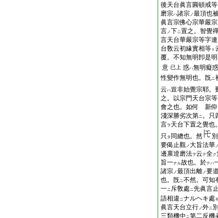
後天台眞言圓頓戒等
磨宗
諸宗
最頂也
ハ
ノ
眞言宗佛心宗華嚴宗
言
下
置之。智覺
ノ
ニ
言天台華嚴宗等字連
台敎云初緣實相等
ト
覆。不知無明卽是明
意
惑
無明癡
已上
ハ
性變作無明也。旣
ニ
云
豈非始覺宗耶。
ハ
之。以宗門天台宗等
會之也。如何 新仰
淺深勝劣次第
。只
ニ
言
天台下置之覺也
ヲ
只
同總也。然
別
タ
要偈止觀
大旨法華
ノ
邊禀逹磨法
云
全
ヲ
テ
ク
旨一
故也。於
ナル
テハ
諸宗
最頂出離
要
ノ
ノ
也。旣
不然。可知
ニ
一
斥敎處
先眞言
ニ
ニ
語相違
ナルヘキ處
ニ
眞言天台立行
外
ノ
ニ
三類機中
第二反機
ニ