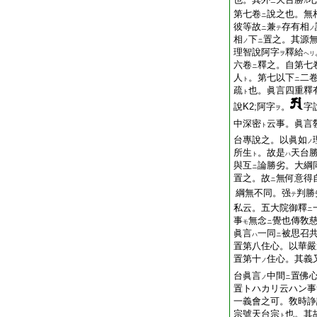
ニ
ル
第七卷
說之也。無
ニ
彼等故
兼
存有相
ニ
テ
ノ
相
下
置之。其源
ノ
ニ
理智說阿字
釋給
ヲ
ヘリ
六卷
釋之。自第七
ニ
人
。第七以下
二
ト
ニ
疏
也。眞言四重釋
ト
說K2;阿字
。
字
ヲ
中深密
云事。眞言
ト
台專說之。以眞如
ノ
所生
。故是
天台
ト
ハ
與互
論勝劣。大綱
ニ
置之。故
無何意得
ニ
綱無不同。强
判勝
テ
私云。五大院御釋
ニ
事
無念
覺也傳敎
モ
ニ
眞言
一同
被思召
ハ
ニ
置第八住心。以華嚴
置第十
住心。其義
ノ
台眞言
中間
置佛
ノ
ニ
置トハカリ云ハン事
一義會之可。敎時諍
宗號天台宗
也。其
ト