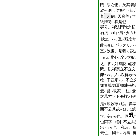
門
淨之也。於其者
ト
於
何
於修行
法
テハ
モ
ノ
其
3
餘
天台等
サ
ハ
モ
物情等
釋是也
ト
尋云。禪法門說之樣
石虎
山
麓
タカ
トテ
ノ
ニ
說之
重
難之
云云
テ
此云耶。答
之サハ
ハ
宣
故也。是猶可說
ノ
此心
全
對般
云云
ハ
ク
之。例
如無說而說
ハ
問。以禪宗立不立文
仰
云。人
以禪宗
ニ
ハ
ヲ
物
不云宗
不立
ヲ
ナレハ
如青蟆如夏蝉殊
物
ニ
云
譬
敎家
柱
云
ハ
ハ
ニハ
ト
之爲本ソトモ柱
有
ノ
是
號敎家
也。禪
ヲ
ト
而不云其故
也。道
ヲ
字
宗
云也。同
ノ
ト
也阿字
別
不立其
ニテ
ニ
宗
云也 私云。
トハ
云也。國王
内裏
ハ
ニ