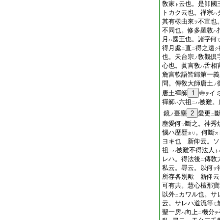
敎家
云也。是卽國
ト
トカク云也。禪宗
ハ
其有樣由來
不宣也
ヲ
不同也。修多羅敎
ハ
月
國王也。諸字何
ハ
得月處
直
得之遠
ニ
ニ
ク
也。天台宗
敎觀倶
ノ
心也。眞言敎
舌相
ハ
麁言軟語皆歸第一義
問。傳敎大師唐土
ノ
唐土禪師
1
寺
イ
ヲ
禪師
六祖
被難。
ハ
ニハ
鏡
臺塵
2
愛更
ノ
ニ
塵愛何
斷之。神秀
ソ
惱ハ歴歴
。何斷
タリ
ス
ヨキ也 新仰云。ソ
祖
被難不得法人
ニハ
ト
レハ。得法後
傳敎
ニ
私云。尋云。以何
ヲ
所存各別歟 新仰云
可有共。慧心檀那寶
以外
カワル也。サ
ニ
云。サレハ道流等
モ
聖一房
向上
機分
ハ
ニ
テ