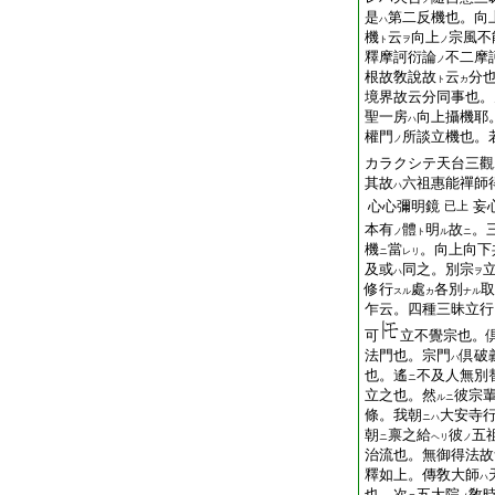
是
第二反機也。向
ハ
機
云
向上
宗風不
ト
ヲ
ノ
釋摩訶衍論
不二摩
ノ
根故敎說故
云
分
ト
カ
境界故云分同事也。
聖一房
向上攝機耶
ハ
權門
所談立機也。
ノ
カラクシテ天台三觀
其故
六祖惠能禪師
ハ
心心彌明鏡
妄
已上
本有
體
明
故
。
ノ
ト
ル
ニ
機
當
。向上向下
ニ
レリ
及或
同之。別宗
ハ
ヲ
修行
處
各別
取
スル
カ
ナル
乍云。四種三昧立行
可
立不覺宗也。
法門也。宗門
倶破
ハ
也。遙
不及人無別
ニ
立之也。然
彼宗
ルニ
條。我朝
大安寺
ニハ
朝
禀之給
彼
五
ニ
ヘリ
ノ
治流也。無御得法故
釋如上。傳敎大師
ハ
也。次
五大院
敎