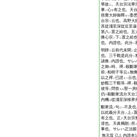
華故
。天台宗法華
ニ
事
心
有之也。天
ノ
モ
慈覺大師御釋
委
ヨリ
台宗
云也。高野大
ト
其從淺至深從近至遠
第八
置之給也。五
ハ
佛心宗
下
置之給
ノ
ニ
也。内證也。此分
ハ
明靜
云前代未聞
ト
ノ
也。三千觀是此分
ハ
諸佛
内證也。サレ
ノ
之御
時。禪
殺斷
ス
ノ
前
柏樹子等云
無
ノ
ル
以之禪
已證
云也
ノ
トハ
妙觀三千觀等
禪
ハ
ノ
彼等
問答
聖一房
ト
スル
仍
殺斷衆流分天台
テ
内機
從淺至深移界
カ
斷衆流
句
不及也
ノ
ニハ
以此義分天台
上
ノ
ニ
有之也。正
天台宗
ク
逹也。天眞獨朗
所
ノ
事也。サレハ正法眼
無元旨
内證本
已上