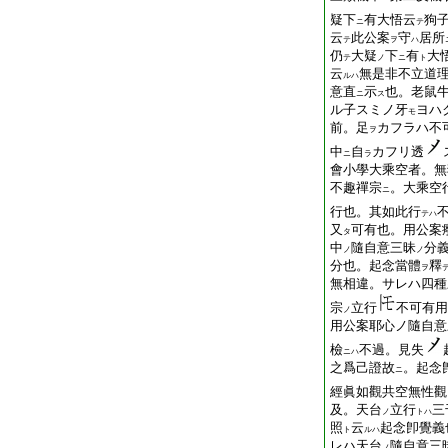
疑下
有大悟云
狗
ニ
テ
云
此公案
守
居所
テ
ヲ
ハ
仍
大疑
下
有
大
テ
ノ
ニ
ト
云
無是非不立道
ルハ
意直
示
也。老鼠
ニ
ス
ル子スミノ牙
ヨハ
モ
前。足
カフラハ不
ヲ
中
自
カフリ透
ニ
ラ
會小學大乘空者。無
不趣禪宗
。大乘空
ニ
行也。其如此行
テハ
又
可有也。用公案
タ
中
隨自意三昧
分
ノ
ノ
分也。起念當體
釋
ヲ
無相違。サレハ四種
宗
立行
不可有用
ノ
用公案耶心ノ隨自意
檢
不過。見失
ニハ
之爲己證故
。起念
ニ
經眞如觀共空無性觀
及。天台
立行
三
ノ
トハ
照
云
起念卽覺義
ト
ルハ
レハ天台
隨自意三
ノ