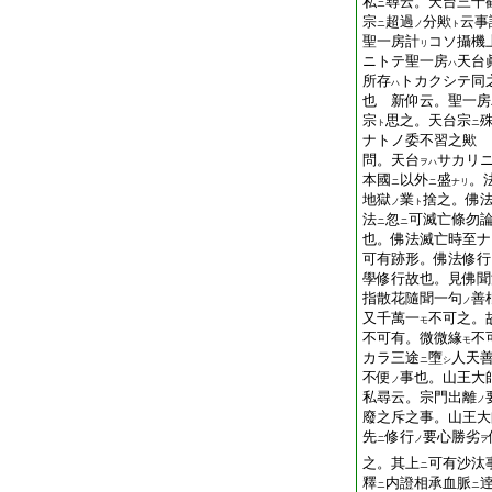
私
尋云。天台三千
ニ
宗
超過
分歟
云事
ニ
ノ
ト
聖一房計
コソ攝機
リ
ニトテ聖一房
天台
ハ
所存
トカクシテ同
ハ
也 新仰云。聖一房
宗
思之。天台宗
ト
ニ
ナトノ委不習之歟
問。天台
サカリ
ヲハ
本國
以外
盛
。
ニ
ニ
ナリ
地獄
業
捨之。佛
ノ
ト
法
忽
可滅亡條勿
ニ
ニ
也。佛法滅亡時至ナ
可有跡形。佛法修行
學修行故也。見佛聞
指散花隨聞一句
善
ノ
又千萬一
不可之。
モ
不可有。微微緣
不
モ
カラ三途
墮
人天
ニ
シ
不便
事也。山王大
ノ
私尋云。宗門出離
ノ
廢之斥之事。山王大
先
修行
要心勝劣
ニ
ノ
ヲ
之。其上
可有沙汰
ニ
釋
内證相承血脈
ニ
ニ