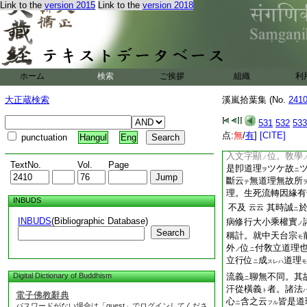
Link to the
version 2015
Link to the
version 2018
應行不同
六塵得
ナレハ
可有。四性同立行
ハ
有之。唯識
3
一
ナル
理觀。實相觀者諸法
三觀幷
三千觀等是
ニ
技所
可有。唯識觀
モ
ホーム
検索
ご挨拶
組織
利
給
天台等一心三觀立行
大正蔵検索
溪嵐拾葉集 (No.
241
覺耶 新仰云。此事
彼
門弟等
以外諍
ノ
ト
531
532
533
天台
敎家故
如何
ハ
ニ
ニ
点:
無
/
有
]
[CITE]
punctuation
Hangul
Eng
サレハ禪錄云。入文
入文字顯
位。敎學
ノ
TextNo.
Vol.
Page
是卽道理
ツケ故
ヲ
ニ
斷云
無道理無故所
テ
理。生死流轉因緣有
INBUDS
不及
其時誠
云云
ニ
INBUDS
(Bibliographic Database)
病修行大小乘權實
ノ
Search
稱計。就中天台宗
モ
外
位
付敎立道理
ノ
ニ
立行位
成
道理
ニ
スレハ
モ
Digital Dictionary of Buddhism
流義
聊無不同。其
ニ
汗從橫義
者。諸法
ト
電子佛教辭典
心
含之云
皆是道
ニ
フル
パスワードがない場合は「guest」でログインしてくださ