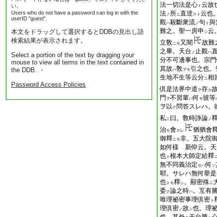
法一切法是心
云故
い。
ト
Users who do not have a password can log in with the
法
所
直逹
云也
ノ
ニ
スト
userID "guest".
觀
殺斷衆流
句
與
ハ
ノ
ト
難之。聖一房申
云
本文をドラッグして選択するとDDBの見出し語
シ
検索結果が表示されます。
立敎
又闇
故難
ニモ
之畢。天台
止觀
ノ
ハ
Select a portion of the text by dragging your
分不可邊事也。宗門
mouse to view all terms in the text contained in
其故
敎
引之也。
the DDB. ・
ハ
ヲモ
生地不生等云分
相
ニ
Password Access Policies
倶是法界中道
存
ヲ
カ
門
不習輩
何
彼等
ヲ
ハ
モ
ヲ以
問答スレハ。
テ
私
曰。敎時諍論
ニ
ノ
治
會
猶猶會
モ
スレ
御釋
非。五大院
ニモ
如何樣 新仰云。天
也
根本大師定給釋
ト
無不同義治定
何
セハ
ソ
耶。サレハ無何擧是
也
釋
。顯密殊
トモ
シ
ニ
委
論之時
。互有
ク
ハ
唯理祕密事理倶密
ト
理倶密
故
也。理
ノ
ン
也。其外
天台勝