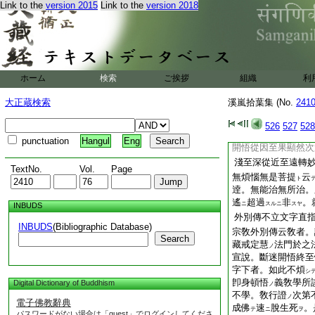
Link to the
version 2015
Link to the
version 2018
溪嵐拾葉集
禪宗教家同異事
問。教與禪勝劣同異
八家。小乘權門等
ハ
爭
可及耶 尋云。
カ
ホーム
検索
ご挨拶
組織
利
如何。先天台
心立
ノ
内外機爲之儲之。戒
大正蔵検索
溪嵐拾葉集 (No.
241
界内外煩惱
。三觀
ヲ
論後後
増進
。無
ノ
ヲ
526
527
528
性分分顯等云ヘリ。
punctuation
Hangul
Eng
開悟從因至果顯然次
淺至深從近至遠轉
TextNo.
Vol.
Page
無煩惱無是菩提
云
ト
逹。無能治無所治。
遙
超過
非
。
ニ
スルニ
スヤ
INBUDS
外別傳不立文字直
INBUDS
(Bibliographic Database)
宗敎外別傳云敎者。
Search
藏戒定慧
法門於之
ノ
宣說。斷迷開悟終至
字下者。如此不煩
シ
卽身頓悟
義敎學所
Digital Dictionary of Buddhism
ノ
不學。敎行證
次第
ノ
電子佛教辭典
成佛
速
脫生死
。
テ
ニ
ヲ
パスワードがない場合は「guest」でログインしてくださ