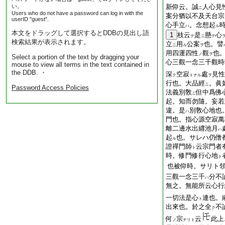
い。
新仰云。誠
人心見
ニ
Users who do not have a password can log in with the
案分猶以不及天台宗
userID "guest".
心手立
。念想起
ハ
ル
本文をドラッグして選択するとDDBの見出し語
1
枝云
是
懸
心
テ
ニ
テ
検索結果が表示されます。
立
用
公案
也。譬
ニ
ル
ヲ
用四運四性
觀
也
ノ
ヲ
Select a portion of the text by dragging your
心三觀一念三千觀時
mouse to view all terms in the text contained in
the DDB. ・
深
空寂
處
見性
ク
トナル
ヲ
行也。大品經
。眞
ニ
Password Access Policies
法義別敎
但中爲佛
ニ
起。知而勿隨。妄若
違。是
別敎心地也
ハ
門也。指心源空寂萬
離二邊水出纒池月
ハ
起
也。サレハ仍僧
ル
證禪門師
云宗門者
ト
時。修門修行心地
ト
也被仰時。サリト
三觀一念三千
分不
ハ
無之。無能所云心行
一切法是心
連也。
ト
出來也。於之全
不
ク
何
宗
云
此上
ノ
ナリト