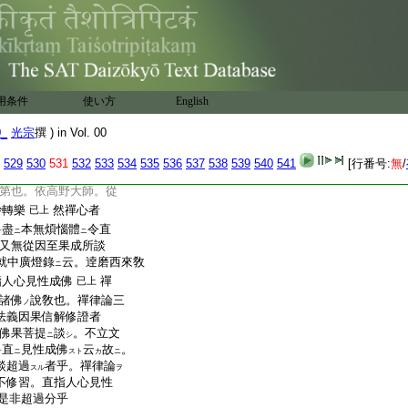
如何 仰云。効教
爲
ニ
且
置之。天台若
眞言家
ク
ハ
ニハ
禪宗不及
天台宗云意
ト
用条件
使い方
English
四教三觀法門。四教者界
定慧三學立之令斷
0_
光宗
撰 ) in Vol. 00
能治三惑
所治也。斷之
ハ
明漸漸盡。三昧展轉増。我
529
530
531
532
533
534
535
536
537
538
539
540
541
[行番号:
無
/
有能治有所治。斷迷
第也。依高野大師。從
妙轉樂
然禪心者
已上
盡
本無煩惱體
令直
テ
ニ
ニ
又無從因至果成所談
就中廣燈錄
云。逹磨西來敎
ニ
指人心見性成佛
禪
已上
諸佛
說敎也。禪律論三
ノ
法義因果信解修證者
佛果菩提
談
。不立文
ニ
シ
直
見性成佛
云
故
。
テ
ニ
スト
カ
ニ
談超過
者乎。禪律論
スル
ヲ
不修習。直指人心見性
是非超過分乎