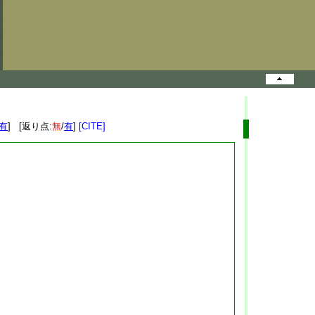
有
] [返り点:
無
/
有
]
[CITE]