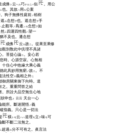
性成佛
云
巧
似
。用公
ト
ヘル
ナルニハ
也。其故
用
公案
ニ
ハ
ル
時。狗子無佛性庭前
栢樹
ノ
遮
念想
也。遮念想
手
ヲ
ル
ヲ
ヲ
止觀等
爲遷
念想
如
ハ
ノ
ンカ
ヲ
。然
四運四性觀
望一
ニ
ハ
猶不及也。遷念想
成佛
云
故
。從果至果修
カ
ニ
如觀別敎此中倶理不具諸
心。菩提心論
。妄心若
ニ
息時。心源空寂。心無相
。十住心中他緣大乘心義
德此具妙用無窮
故
。不
ノ
ニ
處法性空
義相之外
ス
ニ
都御房關東御下向時。道
有之。重重問答之給
者。所詮大品空無生心地
領狀申也
天台一心
云云
ト
論能所。斷迷開悟
義
ノ
縱指義。只心是一切法
縱
橫
云
道理
立
味
可
トモ
ハハ
モ
テ
モ
論斷不斷二法無之。
超過
分不可有之。眞言法
ニ
ル