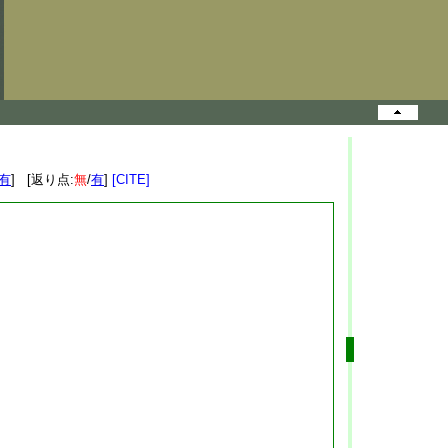
有
] [返り点:
無
/
有
]
[CITE]