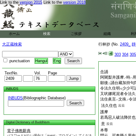
Link to the
version 2015
Link to the
version 2018
ホーム
検索
ご挨拶
組織
利
大正蔵検索
行林抄 (No.
2409_
靜
303
304
305
punctuation
Hangul
Eng
念誦
TextNo.
Vol.
Page
阿闍梨并護摩
時
ノ
ハ
願後
誦台藏加持句
ニ
令法久住明
少少可
INBUDS
モ
又吠娜尾泥者令法久
INBUDS
(Bibliographic Database)
法住眞言
文殊
令
ハ
ノ
Search
法久住也
云云
護摩
若爲惡人破法降伏也
Digital Dictionary of Buddhism
意
云云
本尊
電子佛教辭典
問云。可奉懸八葉中
パスワードがない場合は「guest」でログインしてくださ