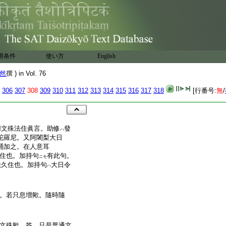
用条件
使い方
English
然
撰 ) in Vol. 76
306
307
308
309
310
311
312
313
314
315
316
317
318
[行番号:
無
/
用文殊法住眞言。助修
發
ハ
陀羅尼。又阿闍梨大日
誦加之。在人意耳
住也。加持句
有此句。
ニモ
法久住也。加持句
大日令
ハ
。若只息増歟。隨時隨
文殊歟。答。只是普通文