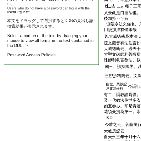
い。
殊□吉
種子三
云云
Users who do not have a password can log in with the
userID "guest".
又云此是口授法也。
後加持不可有
本文をドラッグして選択するとDDBの見出し語
但隱令法久住名。
検索結果が表示されます。
用後加持有何事哉
Select a portion of the text by dragging your
以大威徳軌爲本法
mouse to view all terms in the text contained in
疏文觀音有法住言如
the DDB. ・
大威徳軌云。過去十
大聖文殊師利菩薩所
Password Access Policies
殊師利眞言教法。欲
國王。護持國界。
三密抄料簡云。文
住世。案抄記
今謂行
意此當修行
有二。謂教證爲體。
又一代教法住世多依
如五卷抄。印是青蓮
花須曼提爲第一。水
云云
今准之云。菩薩萬
大教房記云
自天永三年十月十六