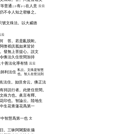
形等普通
有
在人意
云云
ニテ
ナリ
仍不令人知之密修之。
只號文殊法。以大威徳
云云
何 答。若是亂脱歟。
阿僧祇倶胝如來皆於
。發無上菩提心。説文
令佛法久住世間加持
以十善法化導有情
云云
私云。文殊是智慧
殊師利法住
也。智人在世法則
名法住。如倶舍云。佛正法
有持説行者。此便住世間。
文殊力也。眞言有釋。
花印也。智論云。陸地生
中生花青蓮花爲第一
行中智慧爲第一也
文
日。三昧阿闍梨依攝