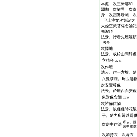
本處 次三昧耶印 
閼伽 次解界 次奉
身 次禮佛發願 次
已上注文次第記之
大虚空藏菩薩念誦記
先灌頂
法云。行者先應灌頂
云云
次擇地
法云。或於山間靜處
立精舍
云云
次作壇
法云。作一方壇。隨
八曼荼羅。周匝懸
次安置尊像
法云。於壇西面安虚
東對像念誦
云云
次辨備供物
法云。以種種時花散
子。隨力所辨以爲
私云。辨
次房中作法
房中重更
次加持衣 次著衣