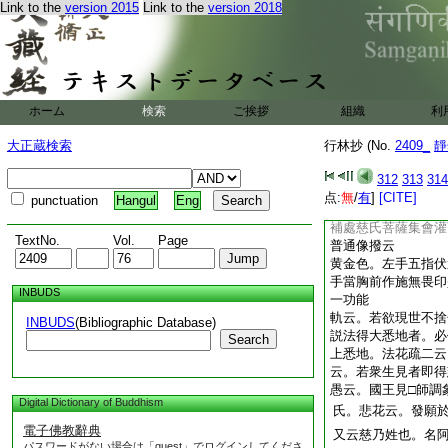
Link to the
version 2015
Link to the
version 2018
中諸聖而居。又諸金
前四十心賢聖十信十
獨覺衆并諸大阿羅漢
衆。遏素羅･蘖嚕拏
非非人。遍滿七金山
其七金剛山外鐵圍山
ホーム
検索
ご挨拶
組織
利
類眷屬。鐵圍山中處
遍滿山中。若欲造次
大正蔵検索
行林抄 (No.
2409_
靜
如上作法書已。作法
於像中心放大光明。
312
313
314
時騰空住都史陀天宮
点:
無
/
有
]
[CITE]
punctuation
Hangul
Eng
授記。若欲具説窮劫
補處慈氏菩薩集會灌
TextNo.
Vol.
Page
普通像撥云
黄金色。左手五指伏
手當胸前作施無畏印
INBUDS
一功能
軌云。若欲現世不捨
INBUDS
(Bibliographic Database)
説法得大悉地者。必
Search
上悉地。法花疏二云
云。若衆生見者即得
愚云。國王見□師調
Digital Dictionary of Buddhism
氏。悲花云。發願
電子佛教辭典
又云慈乃姓也。名
パスワードがない場合は「guest」でログインしてくださ