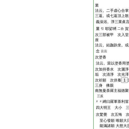
業
法云。二手虚心合掌
三返。或七返頂上散
義澡浴。淨三業眞
曩
耶娑嚩
賀
引
二合
次三部被甲 次入堂
座
法云。結跏趺坐。或
念
云云
次塗香
法云。當以塗香用
次加持香水 次灑淨
垢 次清淨 次光澤
次祈願 次供養
1
三身 佛眼
南無曼荼羅主福徳聚
三反
〃〃縛曰羅軍荼利冒
四大明王 大小 
次驚覺 次五悔 
至心發願 唯願大日
能滿諸願 大慈大悲