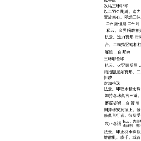
藏菩薩
次結三昧耶印
以二羽金剛縛。進力
置於當心。即誦三昧
羅怛曩
吽
二合
二合
私云。金界羯磨會
軌云。進力寶形
云
合。二頭指竪端相
囉怛
那唵
二合
三昧耶會印
軌云。火竪頭反屈
頭指竪屈如寶形。二
怛鑁
次加持珠
法云。即取水精念珠
加持念珠眞言三返
磨攞娑嚩
賀
二合
引
則捧珠安於頂上。發
修眞言行者。彼所受
私云。先部
次正念誦
成就明 部
法云。即止羽承珠觀
離散亂。或千。或百