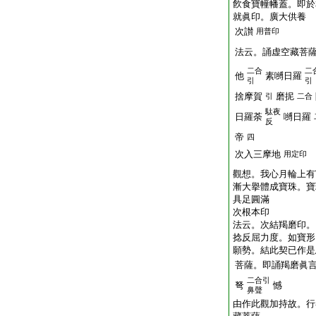
飮食寶幢幡蓋。即於
就眞印。廣大供養
次讃
用普印
法云。誦虚空藏菩
二合
二
他
素嚩日羅
引
引
捨摩賀
磨抳
引
二合
駄夜
日羅荼
嚩日羅
反
帝
四
次入三摩地
用定印
觀想。我心月輪上有
漸大擧體成寶珠。寶
具足圓滿
次根本印
法云。次結羯磨印。
捻反屈力度。如寶形
願勢。結此契已作是
菩薩。即誦羯磨眞
二合引
弩
憾
鼻聲
由作此觀加持故。行