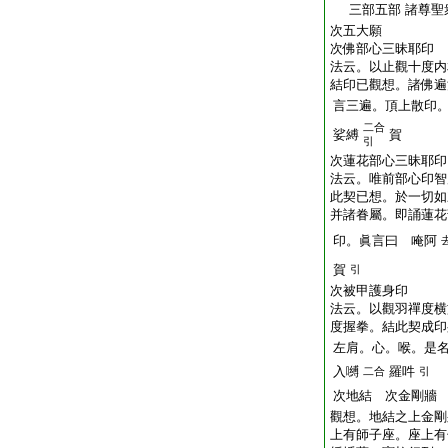
三部五部 諸尊聖
次五大願
次佛部心三昧耶印
法云。以止觀十度内
結印已觀想。諸佛遍
言三遍。頂上散印
二合
娑縛
賀
引
次蓮花部心三昧耶印
法云。唯前部心印智
此契已想。於一切如
并諸眷屬。即誦蓮花
印。眞言曰 唵阿
賀
引
次被甲護身印
法云。以觀羽禪度横
度握拳。結此契成印
左肩。心。喉。是
入嚩
羅吽
二合
引
次地結 次金剛牆
觀想。地結之上金剛
上有師子座。座上有