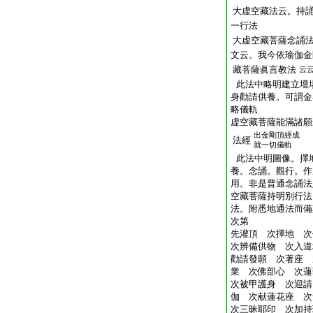
大虚空藏法云。持
一行法
大虚空藏菩薩念誦
文云。我今依瑜伽金
藏菩薩眞言教法
云
此法中略明建立壇
身勸請供養。可謂金
略儀軌
虚空藏菩薩能滿諸願
出金剛頂經成
法經
就一切儀軌
此法中明圖像。擇
養。念誦。觀行。作
用。非是普通念誦法
空藏菩薩持明別行法
法。附悉地通法而備
次第
先灌頂 次擇地 次
次辨備供物 次入道
勸請發願 次著座 
業 次佛部心 次蓮
次被甲護身 次迎請
伽 次献蓮花座 次
次三昧耶印 次加持