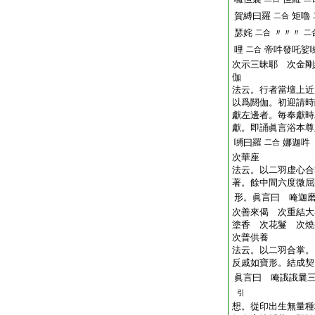
賀縛曰羅
矩嚕
二合
瑟姹
〃〃〃
二合
二
哩
帝吽發吒娑
二合
次示三昧耶 次金剛
伽
法云。行者當壇上近
以爲閼伽。初迎請時
獻左邊者。毎奉獻時
獻。即誦眞言浴本尊
嚩曰羅
娜迦吽
二合
次華座
法云。以二羽虚心合
著。餘中間六度微屈
形。眞言曰 唵迦
次善來偈 次重結大
塗香 次花鬘 次燒
次普供養
法云。以二羽合掌。
反戚如寶形。結成契
眞言曰 唵誐誐曩
引
想。從印出生無量種