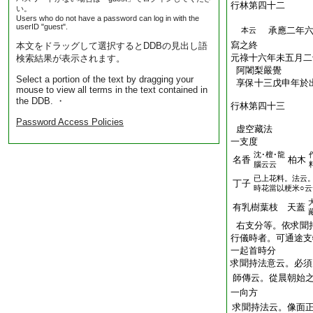
行林第四十二
い。
Users who do not have a password can log in with the
userID "guest".
承應二年六
本云
寫之
本文をドラッグして選択するとDDBの見出し語
元祿十六年未五月二
検索結果が表示されます。
阿闍梨嚴覺
Select a portion of the text by dragging your
享保十三戊申年於
mouse to view all terms in the text contained in
the DDB. ・
行林第四十三
Password Access Policies
虚空藏法
一支度
沈･檀･龍
名香
柏木
腦云云
已上花料。法云
丁子
時花當以粳米○云
有乳樹葉枝 天蓋
右支分等。依求聞
行儀時者。可通途支
一起首時分
求聞持法意云。必須
師傳云。從晨朝始
一向方
求聞持法云。像面