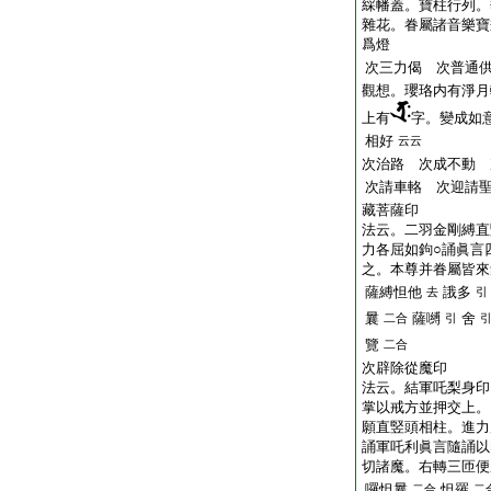
綵幡蓋。寶柱行列。
雜花。眷屬諸音樂寶
爲燈
次三力偈 次普通
觀想。瓔珞内有淨月
上有
字。變成如
相好
云云
次治路 次成不動 
次請車輅 次迎請
藏菩薩印
法云。二羽金剛縛直
力各屈如鉤○誦眞言
之。本尊并眷屬皆來
薩縛怛他
誐多
去
引
曩
薩嚩
舍
二合
引
覽
二合
次辟除從魔印
法云。結軍吒梨身印
掌以戒方並押交上。
願直竪頭相柱。進力
誦軍吒利眞言隨誦以
切諸魔。右轉三匝便
囉怛曩
怛羅
二合
二