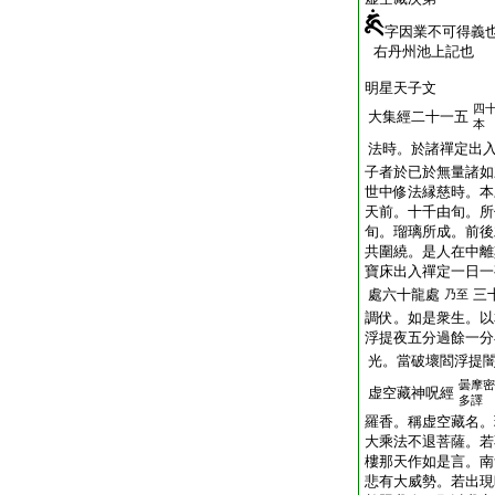
字因業不可得義
右丹州池上記也
明星天子文
四
大集經二十一五
本
法時。於諸禪定出
子者於已於無量諸如
世中修法縁慈時。本
天前。十千由旬。所
旬。瑠璃所成。前後
共圍繞。是人在中離
寶床出入禪定一日一
處六十龍處
三
乃至
調伏。如是衆生。以
浮提夜五分過餘一分
光。當破壞閻浮提
曇摩密
虚空藏神呪經
多譯
羅香。稱虚空藏名。
大乘法不退菩薩。若
樓那天作如是言。南
悲有大威勢。若出現