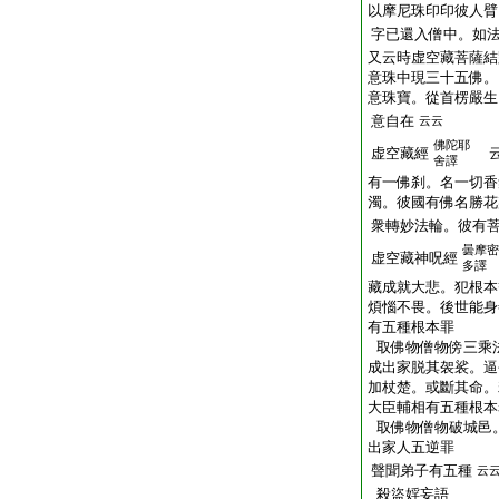
以摩尼珠印印彼人臂
字已還入僧中。如
又云時虚空藏菩薩結
意珠中現三十五佛。
意珠寶。從首楞嚴生
意自在
云云
佛陀耶
虚空藏經
云
舍譯
有一佛刹。名一切香
濁。彼國有佛名勝花
衆轉妙法輪。彼有菩
曇摩密
虚空藏神呪經
多譯
藏成就大悲。犯根本
煩惱不畏。後世能身
有五種根本罪
取佛物僧物傍三乘
成出家脱其袈裟。逼
加杖楚。或斷其命。
大臣輔相有五種根本
取佛物僧物破城邑
出家人五逆罪
聲聞弟子有五種
云
殺盜婬妄語