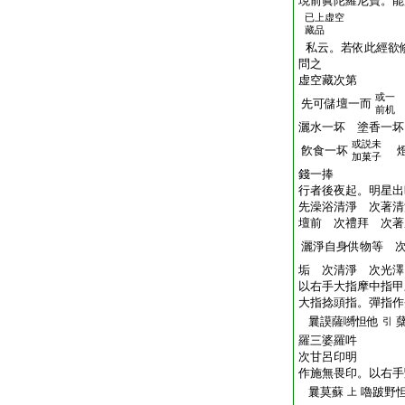
現前眞陀羅尼寶。能
已上虚空
藏品
私云。若依此經欲
問之
虚空藏次第
或一
先可儲壇一而
前机
灑水一坏 塗香一坏
或説未
飮食一坏
燈
加菓子
錢一捧
行者後夜起。明星出
先澡浴清淨 次著清
壇前 次禮拜 次著
灑淨自身供物等 
垢 次清淨 次光澤
以右手大指摩中指甲
大指捻頭指。彈指作
曩謨薩嚩怛他
引
羅三婆羅吽
次甘呂印明
作施無畏印。以右手
曩莫蘇
嚕跛野
上