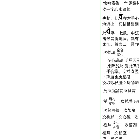
他唵素魯
素魯
二合
次一字心水輪觀
先想。此
在右手心
海流出一切甘呂醍醐
此
字一七反。中流
鬼等皆得飽漏。無有
鬼印。眞言曰 曩○
金合
次勸請
當心
至心謹請 明星天子
來降於此 受此供
二手合掌。空並直竪
〃羯羅也曳醯呬
次取散杖灑位所誦閼
於座所誦花座眞言
用花
鬘
次燒香
用
鬘明
次普供養 次幣帛
次祈願 次心經 次
多少
禮拜
次啓謝
在意
禮拜 次起座
虚空藏次第