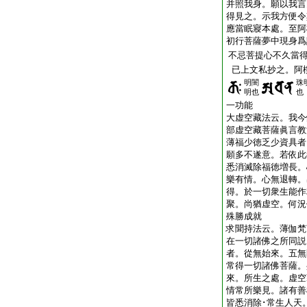
并照我身。願以我言
得見之。示我方便令
應當眠寢本處。至阿
初行菩薩夢中現身爲
不忌菩提心不久當
已上文私抄之。阿
明闇
珠
明也
也
一功能
大虚空藏法云。我今
部虚空藏菩薩眞言教
薄福少徳乏少資具者
願多不遂意。若依此
悉消滅除福徳増長。
樂有情。心無退轉。
得。於一切衆生能作
聚。尚猶虚空。何況
殊勝成就
求聞持法云。薄伽梵
在一切諸佛之所同説
者。從無始來。五無
常得一切諸佛菩薩。
來。所生之處。虚空
情常所樂見。諸有善
皆悉消除･常生人天