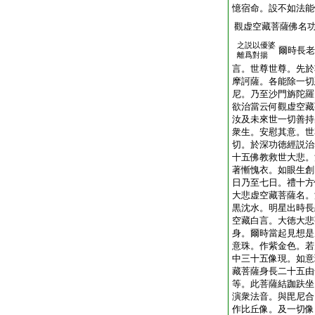
憶宿命。設不如法能
觀虚空藏菩薩佛名
之説以優婆
爾時長老
離爲對揚
言。世尊世尊。先於
摩訶薩。各能除一切
尼。乃至沙門旃陀羅
欲治當云何觀虚空藏
汝及未來世一切善持
衆生。安慰其意。世
切。於深功徳經説治
十五佛教救世大悲。
著慚愧衣。如眼生創
日乃至七日。禮十方
大悲虚空藏菩薩名。
黒沈水。明星出時長
空藏白言。大徳大悲
身。爾時當起見想是
意珠。作紫金色。若
中三十五像現。如意
藏菩薩身長二十五由
等。此菩薩結跏趺坐
演衆法音。與毘尼合
作比丘像。及一切像