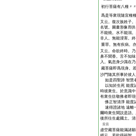
初行菩薩有八種〃
爲是等衆現隨宜種
又云。復次族姓子。
名號。圖畫形像而供
不能燒。水不能溺。
非人。無能浸害。終
重罪。無有疾病。
又云。命欲終時。乃
鼻不聞香。舌不知味
入。氣息身少識在乃
藏菩薩即爲現身。
沙門隨其所事於彼人
如是四聖諦 智慧
以知於生死 能度
時彼衆生。於意識中
有衆生信敬佛者即現
佛正智清淨 能度
速得證諸地 遠離
爾時衆生聞説是語。
後所往生處國土。清
云云
虚空藏菩薩能滿諸願
經云。若欲得福智。