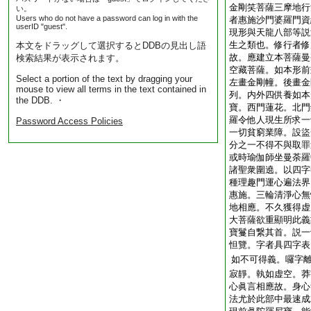
金剛笑菩薩三摩地行
い。
Users who do not have a password can log in with the
者惠施沙門婆羅門資
userID "guest".
現形與天龍八部等説
生之類也。修行者修
本文をドラッグして選択するとDDBの見出し語
故。應建立本菩薩曼
検索結果が表示されます。
空藏菩薩。如本形前
Select a portion of the text by dragging your
左畫金剛幢。後畫金
mouse to view all terms in the text contained in
列。内外四供養如本
the DDB. ・
寶。西門蓮花。北門
羅令他人現生所求一
Password Access Policies
一切貧窮業障。設盜
分之一不得不與取罪
或時瑜伽師坐曼荼羅
諸聖衆圍遶。以四字
種理趣門運心遍法界
惠施。三輪清淨心無
地相應。不久獲得虚
大菩薩欲重顯明此義
寶鬘自繋其首。説一
怛覽。字者具四字表
如不可得義。囉字
寂靜。執如虚空。莽
心眞言相應故。身心
法尤於此部中最速成