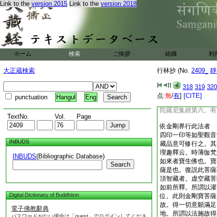
也
Link to the
version 2015
Link to the
version 2018
又云。若文殊爲中胎
爲第三重。他教此也
又云。凡此於大悲藏
菩薩。隨以一菩薩爲
第二院。案方而列。
ホーム
検索
ご挨拶
組織
利
悲中第二院者。假令
部及佛頂等置依方位
大正蔵検索
行林抄 (No.
2409_
靜
三院置八部。即不
右依胎藏者可用上
318
319
320
形色。但此中有總別
点:
無
/
有
]
[CITE]
punctuation
Hangul
Eng
能具矣
陀羅尼集經第六。有
TextNo.
Vol.
Page
依金剛界行此法者
四印一印等如聖觀音
INBUDS
藏品意可修行之。其
理趣釋云。時薄伽梵
INBUDS
(Bibliographic Database)
如來者寶生佛也。寶
Search
薩是也。復説此菩薩
頂智藏者。虚空藏菩
如前所釋。所謂以灌
Digital Dictionary of Buddhism
位。此則金剛寶菩薩
故。得一切意願滿足
電子佛教辭典
地。所謂以法施故得
パスワードがない場合は「guest」でログインしてくださ