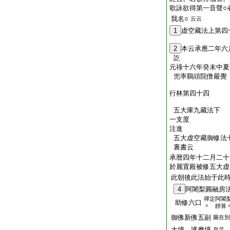
歌詠欲得第一音聲○
我名○
云云
1
虚空藏法上第四
2
本云承應二年六
訖
元祿十六年癸未中夏
兜率鷄頭院僧嚴覺
行林第四十四
五大庫九藏法下
一支度
注進
五大虚空藏御修法
裏書云
承暦四年十二月二十
於麗置殿被修五大虚
此朝後此法始于此
4
阿闍梨圓融房
禪定阿闍
助修六口
〃 靜算
御佛新佛五副
圖在別
大壇 護摩壇
息災