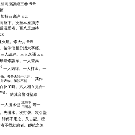
次登高座讀經三卷
云云
第
。加持百遍許
云云
高座下。次至本座加持
反灑受者。百八反加持
云云
往火壇。修火供
云云
。後伴僧相分讀六字經。
者三人讀經。三人念誦
云云
摩壇修護摩。一人登高
只
一人結線。一人打金。一
表物。云云古説中共用。
其作
越并表物。師説不然
百反了時。六人相互見合
テ
吽發。
隨其音響引堅線
或時不
。一人灑水也
若一
用灑水
。先灑水。次打磬。次引堅
。師傳不用之。又古記。檀
病者不得結線者。師結之無