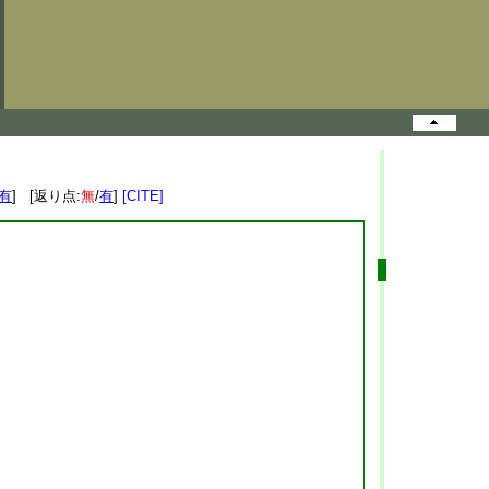
有
] [返り点:
無
/
有
]
[CITE]