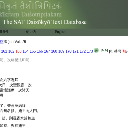
 請結界供養 讃歎等
叉。直竪右大指。即成。以
。加持心額喉頂
用条件
使い方
English
縛三古。以二大指押二無
然
撰 ) in Vol. 76
眞言。以之爲根本印可。
用之
セ
161
162
163
164
165
166
167
168
169
170
171
172
173
[行番号:
無
/
依胎藏者。先觀音院主
明。次略祕法印明
次六字呪耳
大日 次聖觀音 次
當壇護摩 次諸天
母
了。登高座結線
右無名指。施主向人門。
一結。則灑香水於施主
加持。與授施主