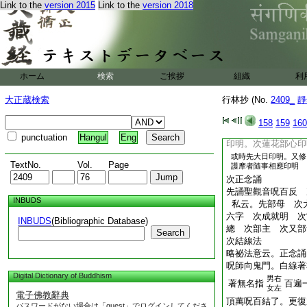
Link to the
version 2015
Link to the
version 2018
私云。道場 觀勸
並如聖觀音之中記
先達有被不
根本印
審事云云
教記云。以二手内相
印當心。誦眞言七反
ホーム
検索
ご挨拶
組織
利
唵阿嚧力迦ソハカ
六字略祕法軌
内
ニハ
大正蔵検索
行林抄 (No.
2409_
靜
名指。誦佉知佉住之
而又以之辟除結界
ニ
158
159
160
私云。師説云。若
punctuation
Hangul
Eng
印明。次蓮花部心印
或時先大日印明。又修
TextNo.
Vol.
Page
護摩者隨事相應印明
次正念誦
先誦聖觀音呪百反 
INBUDS
私云。先部母 次
六字 次成就明 次
INBUDS
(Bibliographic Database)
總 次部主 次又部
Search
次結線法
略祕法意云。正念誦
呪師向鬼門。白線著
Digital Dictionary of Buddhism
男右
著無名指
百遍
女左
電子佛教辭典
頂萬呪百結了。更復
パスワードがない場合は「guest」でログインしてくださ