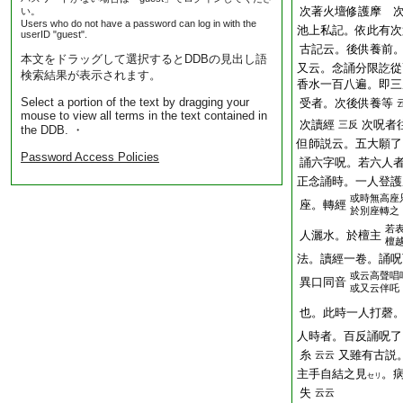
次著火壇修護摩 
い。
Users who do not have a password can log in with the
池上私記。依此有次
userID "guest".
古記云。後供養前
本文をドラッグして選択するとDDBの見出し語
又云。念誦分限訖從
検索結果が表示されます。
香水一百八遍。即三
Select a portion of the text by dragging your
受者。次後供養等
mouse to view all terms in the text contained in
次讀經
次呪者
三反
the DDB. ・
但師説云。五大願了
Password Access Policies
誦六字呪。若六人
正念誦時。一人登護
或時無高座
座。轉經
於別座轉之
若
人灑水。於檀主
檀
法。讀經一卷。誦呪
或云高聲唱
異口同音
或又云伴吒
也。此時一人打磬
人時者。百反誦呪了
糸
又雖有古説
云云
主手自結之見
。
セリ
失
云云