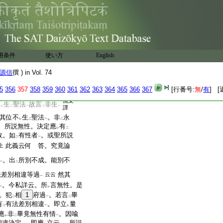
レ
下
二
一
上
二
度之
若有
衆生喜
樂
乃至
乙
甲
下
。不
堪
以
聲聞獨覺及大
レ
下
二
化置
於梵乘四梵行中
。若
二
一
。應
當教化置
於天乘十
二
分位
説。非
畢竟別
。不
爾
一
二
一
レ
用条件
使い方
English
餘文所説。理應
同
之
レ
レ
。今云愚夫生。梵云
婆
二
源信
撰 ) in Vol. 74
夫
。本錯云
縛羅
乃云
毛道
一
二
一
二
一
5
356
357
358
359
360
361
362
363
364
365
366
367
[行番号:
無
/
有
] [
須菩提。毛道凡夫生者。如
流支
不
生
聖法
故言
非生
レ
二
一
二
一
譯
其位不
生
聖法
。非
永
レ
二
一
二
。所説無性。決定應
有
レ
二
故。如
有性者
。或聖所説
二
一
此義云何 答。究竟論
上
。出
所別不成。能別不
一
二
法差別相違等過
然其
云云
一
。今私詳云。所
言無性。是
一
レ
。犯
相
1
府過
。若言
畢
二
一
二
有
有法差別相違
。即立
量
二
一
レ
應
非
畢竟無性有情
。因喩
レ
二
一
相違決定
。即應
立云
。所説