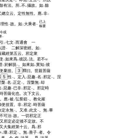
一
二
一
餘有法。所
不
攝故。如
餘
レ
レ
二
又總立云。定性無性。應
非
レ
二
已上
理性
故。如
大乘者
二
一
二
一
樞要
今或
擇
一
引
七文
而通會 一
二
一
六證
二解深密經。如
一
二
藏經第五云。邪定衆
使
如來爲
彼説
法。若不
二
レ
レ
證
於解脱
。如來如
實知
彼
二
一
レ
三
便棄捨。
3
釋曰。世親菩薩
邪
5
性
。定入
惡趣
名
邪定
。涅
一
二
一
二
一
涅槃
名
正定
。涅槃無
却
一
二
一
二
出
惡趣
已非
邪定
。邪定時
二
一
二
一
時菩薩化也。次下文云。
。應
被
弘誓鎧
。教化摧
下
二
一
佛便捨置。非
邪定
時菩薩
二
一
決定永無
。又准
此文
。無
畢
一
二
一
二
不可治
故。一切邪定正
一
又邪定必定後不定故。不
又大集經第十云。爲
邪
二
令
壞
邪定
。無
善子
者。令
レ
二
一
二
一
者。令
作
法器
。爲
法器