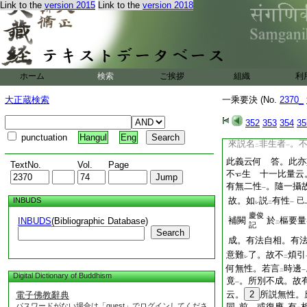
二
一
丙
Link to the
version 2015
Link to the
version 2018
聲聞獨覺乘
。而化
一
生死
。憎
惡解脱
一
上
乘
化
者。應
當教
一
上
復不
堪
梵乘化
者
レ
二
一
善業道
此約
已上
一
二
ホーム
検索
ご挨拶
組織
利
梵與
天豈永別耶。
レ
十金剛經云。毛道生
大正蔵検索
一乘要決 (No.
2370_
羅
。此云
愚
去聲
一
二
352
353
354
35
天親論云。又
已上
punctuation
Hangul
Eng
來説名
非生者
。
二
一
此義云何 答。此亦
TextNo.
Vol.
Page
不
生 十一比量云
有無二性
。隨一攝
一
故。如
説
有性
INBUDS
已
レ
二
一
慶俊
補闕
於
樞要量
INBUDS
(Bibliographic Database)
二
記
Search
成。有法自相。有
意難
了。故不
煩引
レ
二
何無性。若言
時邊
二
一
Digital Dictionary of Buddhism
竟
。所別不成。故
一
云。
2
所説無性。
電子佛教辭典
パスワードがない場合は「guest」でログインしてくださ
同
前。或復應
有