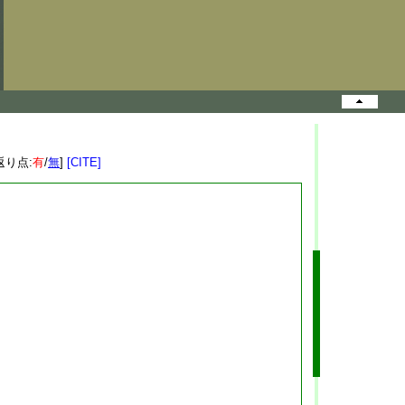
返り点:
有
/
無
]
[CITE]