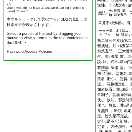
レ
レ
二
い。
無性。非
決定有
諸
二
一
Users who do not have a password can log in with the
准
唯識
量。
userID "guest".
二
一
無法
一
如
前第五門
二
一
本文をドラッグして選択するとDDBの見出し語
畢竟不成佛者
。有
検索結果が表示されます。
一
十文一量。彼文略故。
Select a portion of the text by dragging your
引
正文
。加
問答決
二
一
二
mouse to view all terms in the text contained in
第二寳公究竟論第二
the DDB. ・
善戒經。如
樞要第
二
前第五門
三大菩薩
Password Access Policies
一
生。非
法器
故。若
二
一
説
法。終不
堪
任
レ
レ
有情非
法器
故。而
二
一
釋
4
曰。惡趣名
二
槃名
正性
。定得
二
一
二
退
。惡趣後定出。
一
如來捨置。非
邪定
二
一
舍利子。菩薩摩訶薩
伏
。故知。邪定時
上
化也。故知。非
是
二
竟無性
。唯説
邪定
一
二
定。皆先是不定故。
定不
是不可治
故。
二
一
定者
。方便演説。
一
種
善子
。無
法器