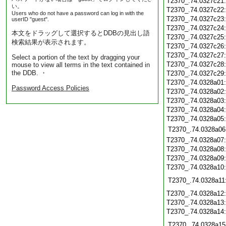
T2370_.74.0327c21
い。
T2370_.74.0327c22
Users who do not have a password can log in with the
T2370_.74.0327c23
userID "guest".
T2370_.74.0327c24
本文をドラッグして選択するとDDBの見出し語
T2370_.74.0327c25
検索結果が表示されます。
T2370_.74.0327c26
T2370_.74.0327c27
Select a portion of the text by dragging your
T2370_.74.0327c28
mouse to view all terms in the text contained in
the DDB. ・
T2370_.74.0327c29
T2370_.74.0328a01
Password Access Policies
T2370_.74.0328a02
T2370_.74.0328a03
T2370_.74.0328a04
T2370_.74.0328a05
T2370_.74.0328a06
T2370_.74.0328a07
T2370_.74.0328a08
T2370_.74.0328a09
T2370_.74.0328a10
T2370_.74.0328a11
T2370_.74.0328a12
T2370_.74.0328a13
T2370_.74.0328a14
T2370_.74.0328a15