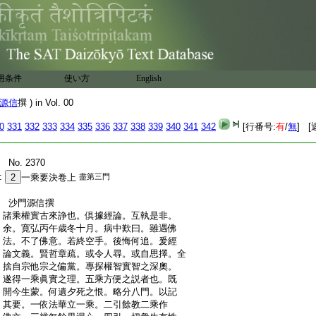
用条件
使い方
English
源信
撰 ) in Vol. 00
0
331
332
333
334
335
336
337
338
339
340
341
342
[行番号:
有
/
無
] [
:
No. 2370
:
2
一乘要決卷上
盡第三門
:
沙門源信撰
:
諸乘權實古來諍也。倶據經論。互執是非。
:
余。寛弘丙午歳冬十月。病中歎曰。雖遇佛
:
法。不了佛意。若終空手。後悔何追。爰經
:
論文義。賢哲章疏。或令人尋。或自思擇。全
:
捨自宗他宗之偏黨。專探權智實智之深奧。
:
遂得一乘眞實之理。五乘方便之説者也。既
:
開今生蒙。何遺夕死之恨。略分八門。以記
:
其要。一依法華立一乘。二引餘教二乘作