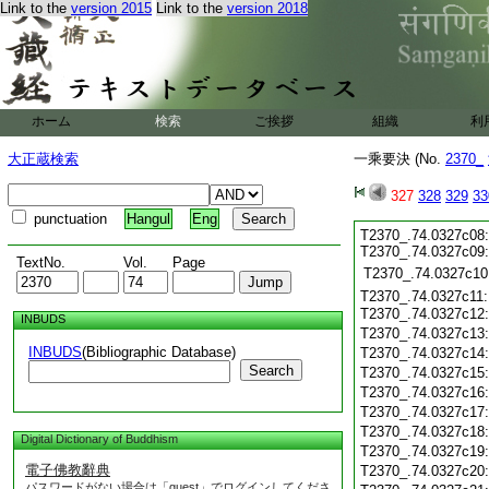
Link to the
version 2015
Link to the
version 2018
ホーム
検索
ご挨拶
組織
利
大正蔵検索
一乘要決 (No.
2370_
327
328
329
33
punctuation
Hangul
Eng
T2370_.74.0327c08:
T2370_.74.0327c09
TextNo.
Vol.
Page
T2370_.74.0327c10
T2370_.74.0327c11:
T2370_.74.0327c12
INBUDS
T2370_.74.0327c13
INBUDS
(Bibliographic Database)
T2370_.74.0327c14
Search
T2370_.74.0327c15
T2370_.74.0327c16
T2370_.74.0327c17
T2370_.74.0327c18
Digital Dictionary of Buddhism
T2370_.74.0327c19
電子佛教辭典
T2370_.74.0327c20
パスワードがない場合は「guest」でログインしてくださ