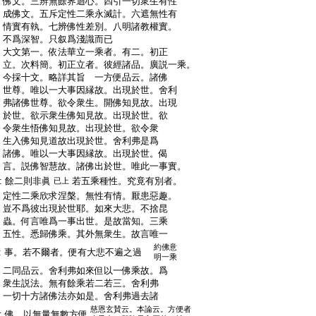
:
佛文。三辨無餘界迴心。四引一切衆生有性
:
成佛文。五斥定性二乘永滅計。六遮無性有
:
情實有執。七辨佛性差別。八明諸教權實。
:
不爲深智。只叙爲淺識而已
:
大文第一。依法華立一乘者。有二。初正
:
立。次料簡。初正立者。彼經諸品。廣説一乘。
:
今採十文。略詳其旨 一方便品云。諸佛
:
世尊。唯以一大事因縁故。出現於世。舍利
:
弗諸佛世尊。欲令衆生。開佛知見故。出現
:
於世。欲示衆生佛知見故。出現於世。欲
:
令衆生悟佛知見故。出現於世。欲令衆
:
生入佛知見道故出現於世。舍利弗是爲
:
諸佛。唯以一大事因縁故。出現於世。偈
:
言。説佛智慧故。諸佛出於世。唯此一事實。
:
餘二則非眞
若五乘種性。究竟有別者。
已上
:
定性二乘欣求涅槃。無性有情。厭患惡趣。
:
豈不爲彼出現於世耶。如來大悲。不捨昆
:
蟲。何言唯爲一事出世。是故當知。三乘
:
五性。悉歸佛乘。其外無衆生。故言唯一
約佛意
:
事。若不爾者。便有大悲不遍之過
明一乘
:
二同品云。舍利弗如來但以一佛乘故。爲
:
衆生説法。無有餘乘若二若三。舍利弗
:
一切十方諸佛法亦如是。舍利弗過去諸
慈恩玄賛云。本論云。方便者
:
佛。以無量無數方便