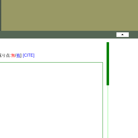
返り点:
無
/
有
]
[CITE]